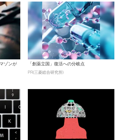
マゾンが
「創薬立国」復活への分岐点
PR(三菱総合研究所)