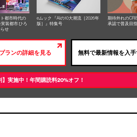
スト都市時代の
eムック 『AIの10大潮流［2026年
期待外れのCRI
会実装都市 ひろ
版］』特集号
承認で普及目
知らせ
プランの詳細を見る
無料で最新情報を入手
割】実施中！年間購読料20%オフ！