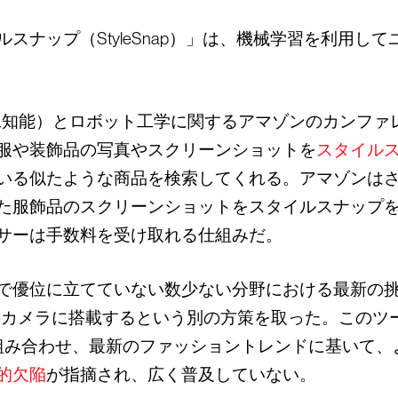
スナップ（StyleSnap）」は、機械学習を利用し
人工知能）とロボット工学に関するアマゾンのカンファ
服や装飾品の写真やスクリーンショットを
スタイル
いる似たような商品を検索してくれる。アマゾンは
た服飾品のスクリーンショットをスタイルスナップ
サーは手数料を受け取れる仕組みだ。
で優位に立てていない数少ない分野における最新の
k）」のカメラに搭載するという別の方策を取った。この
組み合わせ、最新のファッショントレンドに基いて、
的欠陥
が指摘され、広く普及していない。