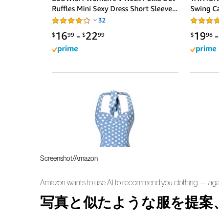
Screenshot/Amazon
Amazon wants to use AI to recommend you clothing — aga
写真と似たような服を提案