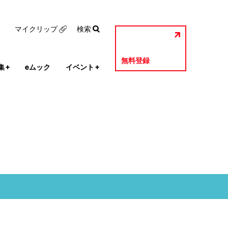
マイクリップ
検索
無料登録
集
+
eムック
イベント
+