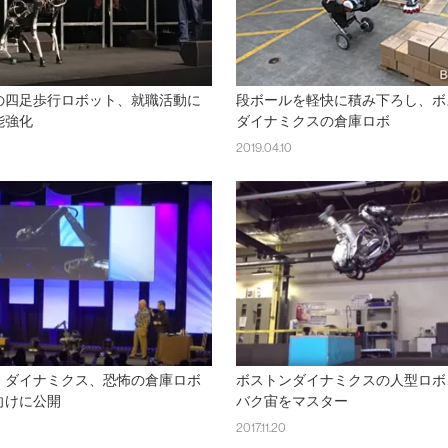
の四足歩行ロボット、就職活動に
段ボールを軽快に積み下ろし、ボ
能強化
ダイナミクスの倉庫ロボ
2019.04.10
・ダイナミクス、恐怖の倉庫ロボ
ボストンダイナミクスの人型ロボ
向けに公開
バク宙をマスター
2017.11.20