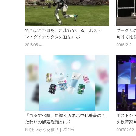
でこぼこ野原を二足歩行で走る、ボスト
グーグル
ン・ダイナミクスの新型ロボ
向けて性
2018.05.14
2016.12.12
「つるすべ肌」に導くカネボウ化粧品のこ
ボストン
だわりの酵素洗顔とは？
を投資家
PR(カネボウ化粧品｜VOCE)
2017.02.02