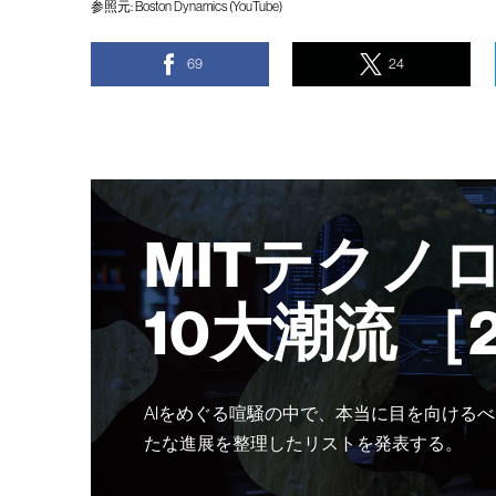
参照元:
Boston Dynamics (YouTube)
69
24
MITテクノ
10大潮流 ［
AIをめぐる喧騒の中で、本当に目を向けるべ
たな進展を整理したリストを発表する。