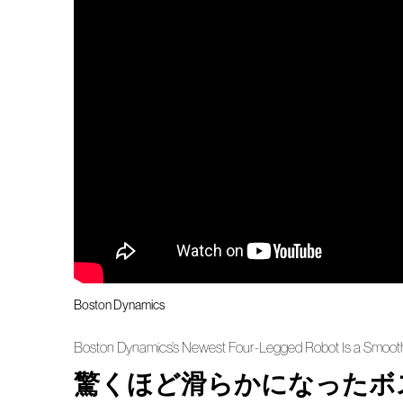
Boston Dynamics
Boston Dynamics’s Newest Four-Legged Robot Is a Smoot
驚くほど滑らかになったボ