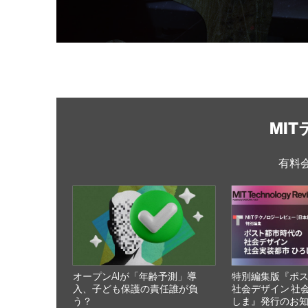
MI
有料
オープンAIが「年齢予測」導
特別編集版『ポ
入、子ども保護の責任誰が負
社会デザイン 社
う？
しま』発行のお