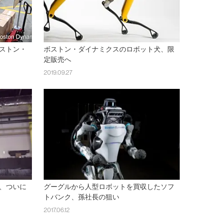
ストン・
ボストン・ダイナミクスのロボット犬、限
定販売へ
2019.09.27
、ついに
グーグルから人型ロボットを買収したソフ
トバンク、孫社長の狙い
2017.06.12