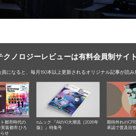
Tテクノロジーレビューは有料会員制サイ
会員になると、毎月150本以上更新されるオリジナル記事が読み
スト都市時代の
eムック 『AIの10大潮流［2026年
期待外れのCRI
会実装都市 ひろ
版］』特集号
承認で普及目
知らせ