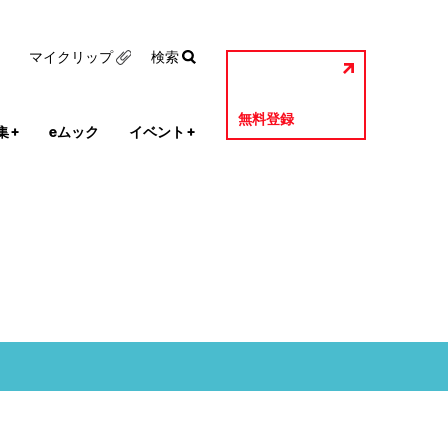
マイクリップ
検索
無料登録
集
+
eムック
イベント
+