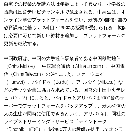
自宅での授業の受講方法は年齢によって異なり、小学校の
授業は国営テレビチャンネルで放送される。中高生は、オ
ンライン学習プラットフォームを使い、最初の1週間は国の
教育課程に基づく12科目・169本の授業を受けられる。教師
は必要に応じて新しい教材を追加し、プラットフォームの
更新を継続する。
中国政府は、中国の大手通信事業者である中国移動通信
（China Mobile）、中国聯合通信（China Unicom）、中国電
信（China Telecom）の3社に加え、ファーウェイ
（Huawei）、バイドゥ（Baidu）、アリババ（Alibaba）な
どのテック企業に協力を求めている。国営の中国中央テレ
ビ（CCTV）によると、バイドゥとアリババは7000台のサ
ーバーでプラットフォームをバックアップし、最大5000万
人の生徒が同時に使用できるという。アリババは、同社の
ライブストリーミング・サービス「ディントーク
（Dingtalk、釘釘）」を約60万人の教師が使用してオンラ