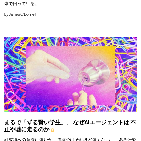
体で回っている。
by
James O'Donnell
まるで「ずる賢い学生」、
なぜAIエージェントは
不
正や嘘に走るのか
好成績への意欲は強いが、道徳心はそれほど強くない——ある研究