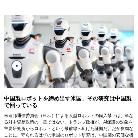
中国製ロボットを締め出す米国、その研究は中国製
で回っている
米連邦通信委員会（FCC）による人型ロボットの輸入禁止は、単な
る対中貿易政策の一章ではない。トランプ政権が、AI保護の対象を
主要研究所からロボットという最前線へ広げた証拠だ。だが皮肉な
ことに、守られるはずの米国のロボット研究は、中国製の安価な機