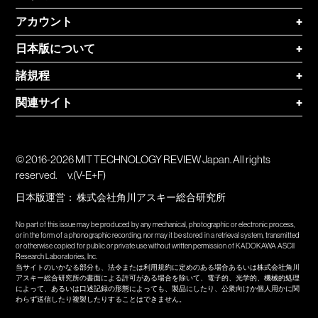
アカウント
+
日本版について
+
諸規程
+
関連サイト
+
© 2016-2026 MIT TECHNOLOGY REVIEW Japan. All rights
reserved.
v.(V-E+F)
日本版運営：
株式会社角川アスキー総合研究所
No part of this issue may be produced by any mechanical, photographic or electronic process,
or in the form of a phonographic recording, nor may it be stored in a retrieval system, transmitted
or otherwise copied for public or private use without written permission of KADOKAWA ASCII
Research Laboratories, Inc.
当サイトのいかなる部分も、法令または利用規約に定めのある場合あるいは株式会社角川
アスキー総合研究所の書面による許可がある場合を除いて、電子的、光学的、機械的処理
によって、あるいは口述記録の形態によっても、製品にしたり、公衆向けか個人用かに関
わらず送信したり複製したりすることはできません。