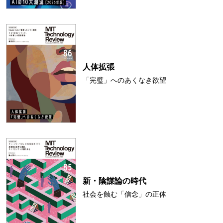
人体拡張
「完璧」へのあくなき欲望
新・陰謀論の時代
社会を蝕む「信念」の正体