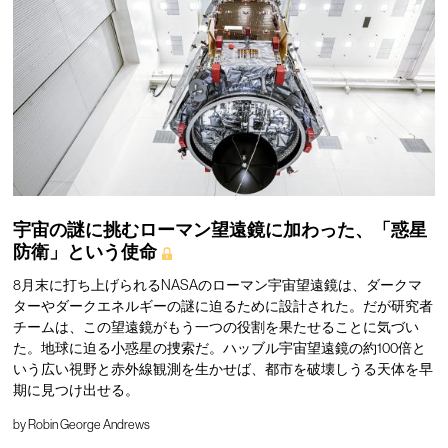
宇宙の謎に挑むローマン望遠鏡に加わった、「惑星
防衛」という使命
8月末に打ち上げられるNASAのローマン宇宙望遠鏡は、ダークマ
ターやダークエネルギーの謎に迫るために設計された。だが研究者
チームは、この望遠鏡がもう一つの役割を果たせることに気づい
た。地球に迫る小惑星の捜索だ。ハッブル宇宙望遠鏡の約100倍と
いう広い視野と赤外線観測を生かせば、都市を破壊しうる天体を早
期に見つけ出せる。
by
Robin George Andrews