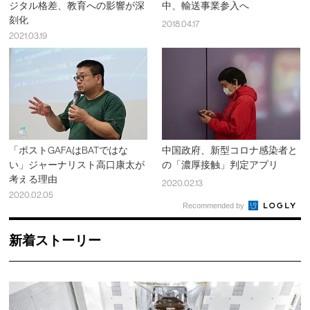
ジタル格差、教育への影響が深
中、輸送事業参入へ
刻化
2018.04.17
2021.03.19
「ポストGAFAはBATではな
中国政府、新型コロナ感染者と
い」ジャーナリスト高口康太が
の「濃厚接触」判定アプリ
考える理由
2020.02.13
2020.02.05
Recommended by
新着ストーリー