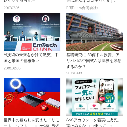
レイクする可能性
実はみんなココ使ってます。
2017.07.26
PR(Dreaw合同会社)
AI技術の未来をかけて激突、中
基礎研究に150億ドル投資、ア
国と米国の覇権争い
リババの中国式AIは世界を席巻
するのか？
2018.02.05
2018.04.13
世界中の暮らしを変えた「リモ
SNSアカウントを着実に成長。
ート」シフト、 コロナ禍に残る
実はみんなココ使ってます。