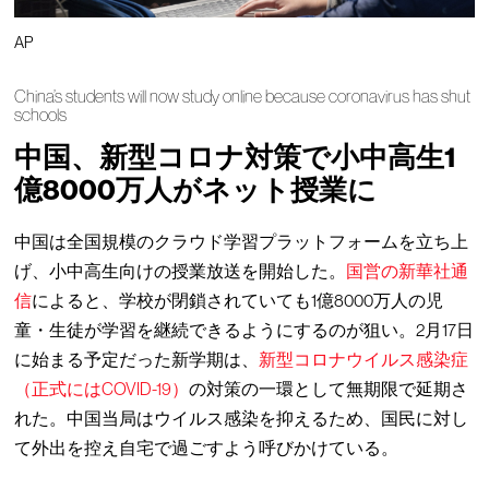
AP
China’s students will now study online because coronavirus has shut
schools
中国、新型コロナ対策で小中高生1
億8000万人がネット授業に
中国は全国規模のクラウド学習プラットフォームを立ち上
げ、小中高生向けの授業放送を開始した。
国営の新華社通
信
によると、学校が閉鎖されていても1億8000万人の児
童・生徒が学習を継続できるようにするのが狙い。2月17日
に始まる予定だった新学期は、
新型コロナウイルス感染症
（正式にはCOVID-19）
の対策の一環として無期限で延期さ
れた。中国当局はウイルス感染を抑えるため、国民に対し
て外出を控え自宅で過ごすよう呼びかけている。