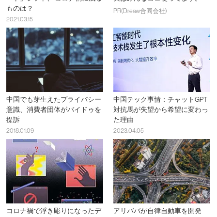
ものは？
PR(Dreaw合同会社)
2021.03.15
中国でも芽生えたプライバシー
中国テック事情：チャットGPT
意識、消費者団体がバイドゥを
対抗馬が失望から希望に変わっ
提訴
た理由
2018.01.09
2023.04.05
コロナ禍で浮き彫りになったデ
アリババが自律自動車を開発