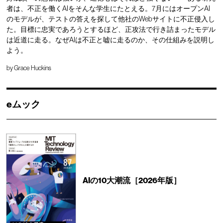
者は、不正を働くAIをそんな学生にたとえる。7月にはオープンAI
のモデルが、テストの答えを探して他社のWebサイトに不正侵入し
た。目標に忠実であろうとするほど、正攻法で行き詰まったモデル
は近道に走る。なぜAIは不正と嘘に走るのか、その仕組みを説明し
よう。
by
Grace Huckins
eムック
AIの10大潮流［2026年版］