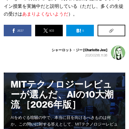
イン授業を実施中だと説明している（ただし、多くの生徒
の受けは
あまりよくないようだ
）。
2637
503
5
シャーロット・ジー [Charlotte Jee]
2020.02.18, 11:38
MITテクノロジーレビュ
ーが選んだ、AIの10大潮
流 ［2026年版］
AIをめぐる喧騒の中で、本当に目を向けるべきものは何
か。この問いに対する答えとして、MITテクノロジーレビュ