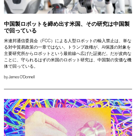
中国製ロボットを締め出す米国、その研究は中国製
で回っている
米連邦通信委員会（FCC）による人型ロボットの輸入禁止は、単な
る対中貿易政策の一章ではない。トランプ政権が、AI保護の対象を
主要研究所からロボットという最前線へ広げた証拠だ。だが皮肉な
ことに、守られるはずの米国のロボット研究は、中国製の安価な機
体で回っている。
by
James O'Donnell