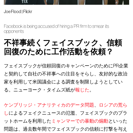
Joe Flood | Flickr
Facebook is being accused of hiring a PR firm to smear its
opponents
不祥事続くフェイスブック、信頼
回復のために工作活動を依頼？
フェイスブックが信頼回復のキャンペーンのためにPR企業
と契約して自社の不祥事への注目をそらし、友好的な政治
家を利用して米国議会による調査を制限しようとしてい
る。ニューヨーク・タイムズ紙が
報じた
。
ケンブリッジ・アナリティカのデータ問題
、
ロシアの荒ら
し
によるフェイクニュースの氾濫、フェイスブックのプラ
ットホームを利用した
ミャンマーでの暴動の煽動
といった
問題は、過去数年間でフェイスブックの信頼に打撃を与え