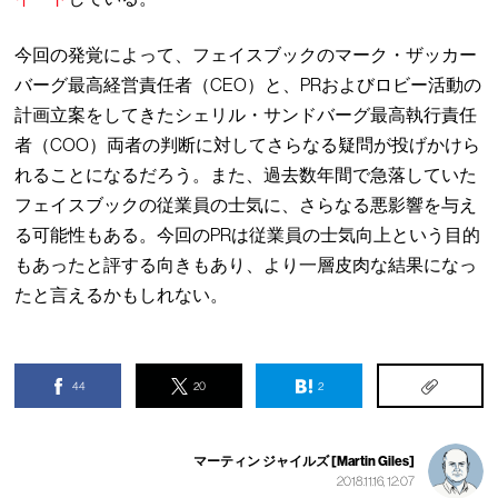
今回の発覚によって、フェイスブックのマーク・ザッカー
バーグ最高経営責任者（CEO）と、PRおよびロビー活動の
計画立案をしてきたシェリル・サンドバーグ最高執行責任
者（COO）両者の判断に対してさらなる疑問が投げかけら
れることになるだろう。また、過去数年間で急落していた
フェイスブックの従業員の士気に、さらなる悪影響を与え
る可能性もある。今回のPRは従業員の士気向上という目的
もあったと評する向きもあり、より一層皮肉な結果になっ
たと言えるかもしれない。
44
20
2
マーティン ジャイルズ [Martin Giles]
2018.11.16, 12:07