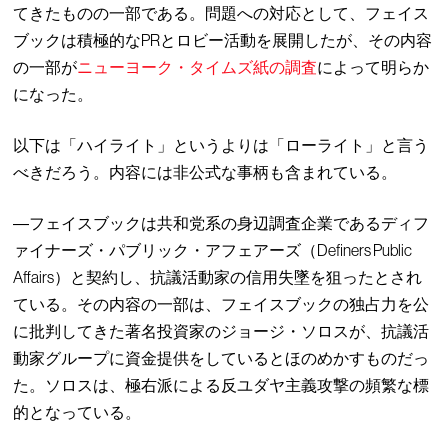
てきたものの一部である。問題への対応として、フェイス
ブックは積極的なPRとロビー活動を展開したが、その内容
の一部が
ニューヨーク・タイムズ紙の調査
によって明らか
になった。
以下は「ハイライト」というよりは「ローライト」と言う
べきだろう。内容には非公式な事柄も含まれている。
―フェイスブックは共和党系の身辺調査企業であるディフ
ァイナーズ・パブリック・アフェアーズ（Definers Public
Affairs）と契約し、抗議活動家の信用失墜を狙ったとされ
ている。その内容の一部は、フェイスブックの独占力を公
に批判してきた著名投資家のジョージ・ソロスが、抗議活
動家グループに資金提供をしているとほのめかすものだっ
た。ソロスは、極右派による反ユダヤ主義攻撃の頻繁な標
的となっている。