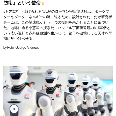
防衛」という使命
8月末に打ち上げられるNASAのローマン宇宙望遠鏡は、ダークマ
ターやダークエネルギーの謎に迫るために設計された。だが研究者
チームは、この望遠鏡がもう一つの役割を果たせることに気づい
た。地球に迫る小惑星の捜索だ。ハッブル宇宙望遠鏡の約100倍と
いう広い視野と赤外線観測を生かせば、都市を破壊しうる天体を早
期に見つけ出せる。
by
Robin George Andrews