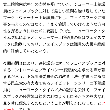
党上院院内総務）の支援を受けていた。シューマー上院議
員はフェイスブックに対して厳しい質問を繰り返していた
マーク・ウォーナー上院議員に対し、フェイスブックに損
害を与えるのではなく、うまく協調していけるような方向
性を探るように非公式に要請していた。ニューヨーク・タ
イムズ紙によると、シューマー上院議員の娘はフェイスブ
ックに勤務しており、フェイスブックは議員の支援を継続
的に評価していたという。
今回の調査により、連邦議会に対してフェイスブックに対
するコントロールとプライバシー保護強化を求める声が強
まるだろう。下院司法委員会の独占禁止法小委員会に所属
する民主党の有力者であるデイビッド・シシリーニ下院議
員は、ニューヨーク・タイムズ紙の記事を受けて「フェイ
スブックの経営陣は顧客の利益よりも自分たちの莫大な利
益を常に優先するのだということが明らかになった」と
ツ
イート
している。