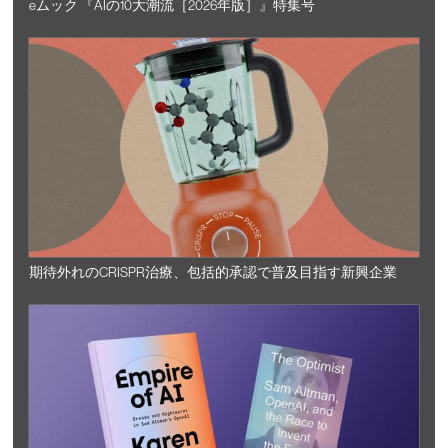
eムック 『AIの10大潮流［2026年版］』特集号
期待外れのCRISPR治療、包括的承認で普及目指す新興企業