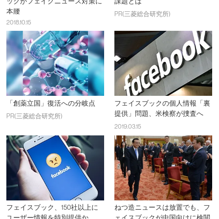
ックがフェイクニュース対策に
課題とは
本腰
PR(三菱総合研究所)
2018.10.15
「創薬立国」復活への分岐点
フェイスブックの個人情報「裏
提供」問題、米検察が捜査へ
PR(三菱総合研究所)
2019.03.15
フェイスブック、150社以上に
ねつ造ニュースは放置でも、フ
ユーザー情報を特別提供か
ェイスブックが中国向けに検閲