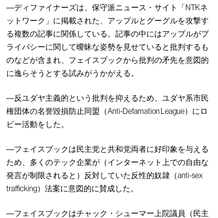
―ディファイナーズは、保守派ニュース・サイト「NTKネ
ットワーク」に掲載された、アップルとグーグルを攻撃す
る複数の記事に関係している。記事の中にはアップルがプ
ライバシーに関して曖昧な姿勢を見せていると批判するも
のなどが含まれ、フェイスブックから批判の矛先を意図的
に逸らそうとする試みがうかがえる。
―反ユダヤ主義的という批判を抑えるため、ユダヤ系市民
権団体の名誉毀損防止同盟（Anti‐Defamation League）にロ
ビー活動をした。
―フェイスブックは民主党と共和党両者に好印象を与える
ため、多くのテック企業が（インターネット上での自由な
発言が制限されると）反対していた反性的奴隷（anti-sex
trafficking）法案に意図的に賛成した。
―フェイスブックはチャック・シューマー上院議員（民主