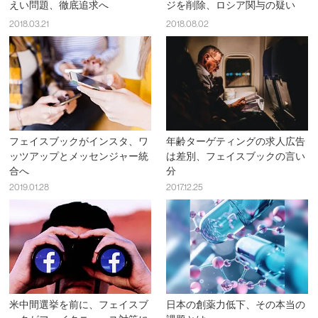
えい問題、徹底追求へ
ジを削除、ロシア関与の疑い
2018.03.21
2018.08.02
フェイスブックがインスタ、ワ
年齢ターゲティングの求人広告
ッツアップとメッセンジャー統
は差別、フェイスブックの言い
合へ
分
2019.01.28
2017.12.25
米中間選挙を前に、フェイスブ
日本の創薬力低下、その本当の