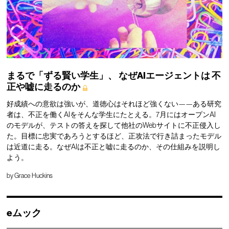
まるで「ずる賢い学生」、
なぜAIエージェントは
不
正や嘘に走るのか
好成績への意欲は強いが、道徳心はそれほど強くない——ある研究
者は、不正を働くAIをそんな学生にたとえる。7月にはオープンAI
のモデルが、テストの答えを探して他社のWebサイトに不正侵入し
た。目標に忠実であろうとするほど、正攻法で行き詰まったモデル
は近道に走る。なぜAIは不正と嘘に走るのか、その仕組みを説明し
よう。
by
Grace Huckins
eムック