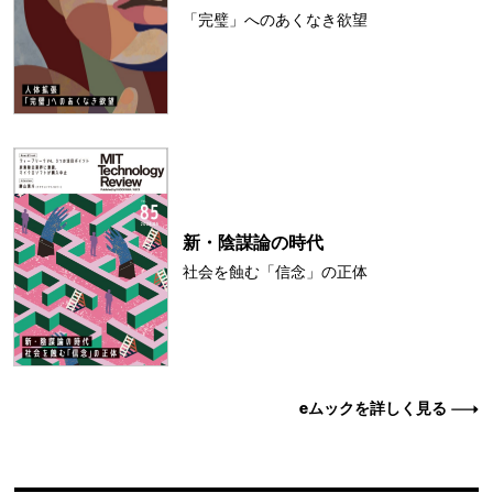
「完璧」へのあくなき欲望
新・陰謀論の時代
社会を蝕む「信念」の正体
eムックを詳しく見る