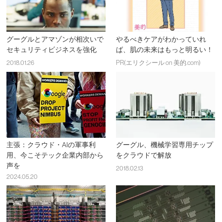
グーグルとアマゾンが相次いで
やるべきケアがわかっていれ
セキュリティビジネスを強化
ば、肌の未来はもっと明るい！
2018.01.26
PR(エリクシール on 美的.com)
主張：クラウド・AIの軍事利
グーグル、機械学習専用チップ
用、今こそテック企業内部から
をクラウドで解放
声を
2018.02.13
2024.05.20