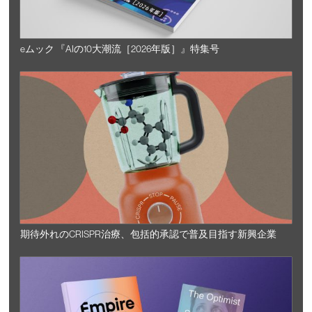
eムック 『AIの10大潮流［2026年版］』特集号
期待外れのCRISPR治療、包括的承認で普及目指す新興企業