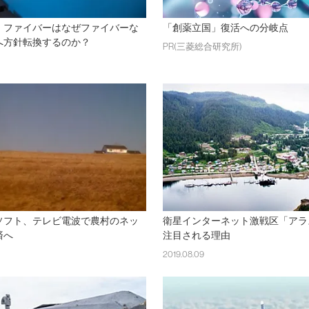
・ファイバーはなぜファイバーな
「創薬立国」復活への分岐点
へ方針転換するのか？
PR(三菱総合研究所)
ソフト、テレビ電波で農村のネッ
衛星インターネット激戦区「アラ
済へ
注目される理由
2019.08.09