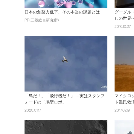
日本の創薬力低下、その本当の課題とは
グーグル
しの世界
PR(三菱総合研究所)
2016.10.27
「鳥だ！」「飛行機だ！」……実はスタンフ
マイクロ
ォードの「鳩型ロボ」
ト難民救
2020.01.17
2017.07.19