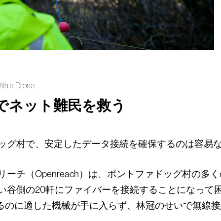
ith a Drone
でネット難民を救う
ッグ村で、安定したデータ接続を確保するのは容易
ーチ（Openreach）は、ポントファドッグ村の多
い谷側の20軒にファイバーを接続することになって
るのに適した機械が手に入らず、林冠のせいで無線接