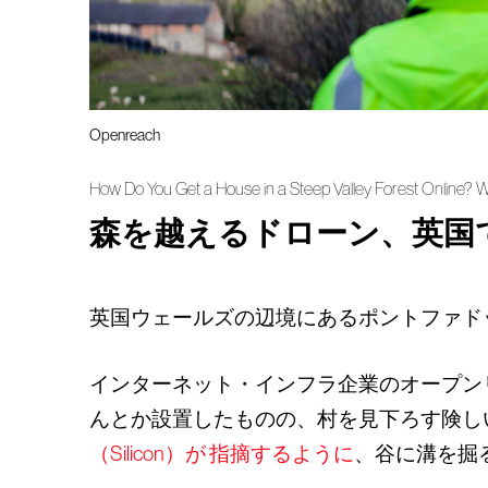
Openreach
How Do You Get a House in a Steep Valley Forest Online? W
森を越えるドローン、英国
英国ウェールズの辺境にあるポントファド
インターネット・インフラ企業のオープンリ
んとか設置したものの、村を見下ろす険し
（Silicon）が 指摘するように
、谷に溝を掘