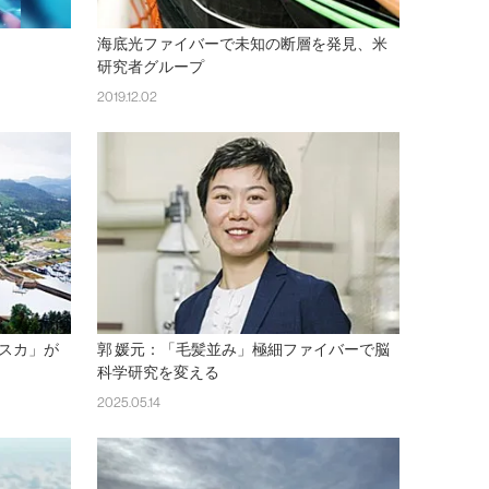
海底光ファイバーで未知の断層を発見、米
研究者グループ
2019.12.02
スカ」が
郭 媛元：「毛髪並み」極細ファイバーで脳
科学研究を変える
2025.05.14