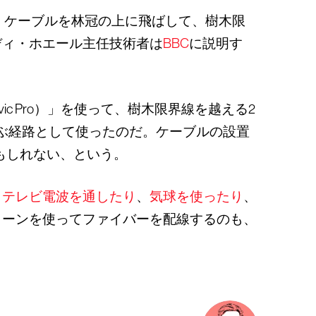
・ケーブルを林冠の上に飛ばして、樹木限
ディ・ホエール主任技術者は
BBC
に説明す
c Pro）」を使って、樹木限界線を越える2
運ぶ経路として使ったのだ。ケーブルの設置
もしれない、という。
、
テレビ電波を通したり
、
気球を使ったり
、
ローンを使ってファイバーを配線するのも、