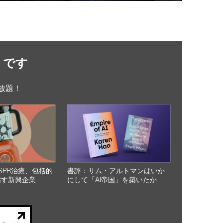
トです
放題！
SPR治療、包括的
書評：サム・アルトマンはいか
指す新興企業
にして「AI帝国」を築いたか