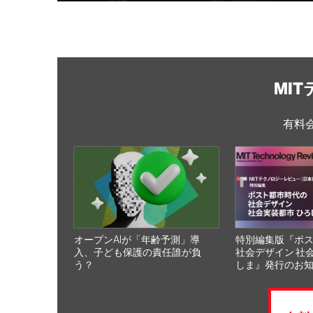
MI
有料
オープンAIが「年齢予測」導
特別編集版『ポ
入、子ども保護の責任誰が負
社会デザイン 社
う？
しま』発行のお