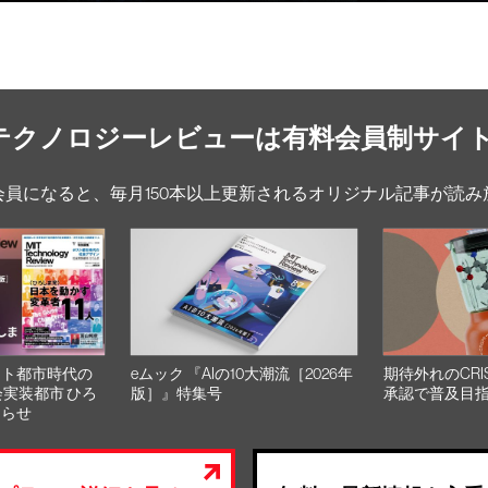
Tテクノロジーレビューは有料会員制サイ
会員になると、毎月150本以上更新されるオリジナル記事が読み
スト都市時代の
eムック 『AIの10大潮流［2026年
期待外れのCRI
会実装都市 ひろ
版］』特集号
承認で普及目
知らせ