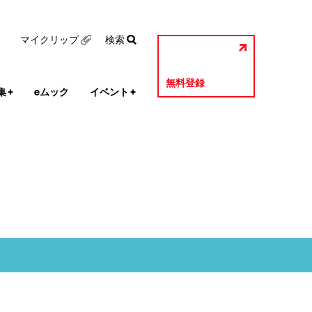
マイクリップ
検索
無料登録
集
+
eムック
イベント
+