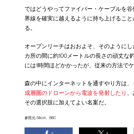
ではどうやってファイバー・ケーブルを谷
界線を確実に越えるように持ち上げること
る。
オープンリーチはおおよそ、そのようにした。
カ所の間に約100メートルの長さの頑丈
には1時間ほどかかったが、従来の方法で
森の中にインターネットを通すやり方は、
成層圏のドローンから電波を発射したり
、
その選択肢に加えてよい名案だ。
参照元:
Silicon
、
BBC
5
4