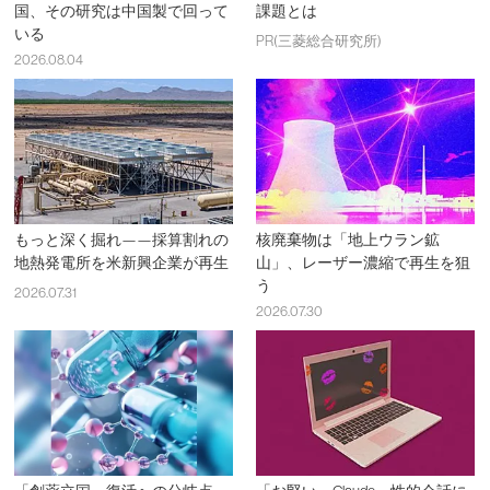
国、その研究は中国製で回って
課題とは
いる
PR(三菱総合研究所)
2026.08.04
もっと深く掘れ——採算割れの
核廃棄物は「地上ウラン鉱
地熱発電所を米新興企業が再生
山」、レーザー濃縮で再生を狙
う
2026.07.31
2026.07.30