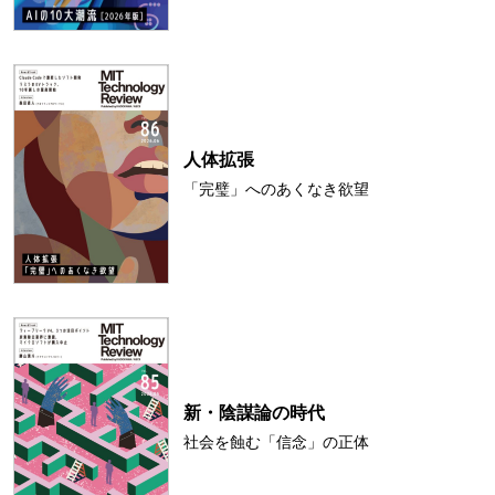
人体拡張
「完璧」へのあくなき欲望
新・陰謀論の時代
社会を蝕む「信念」の正体