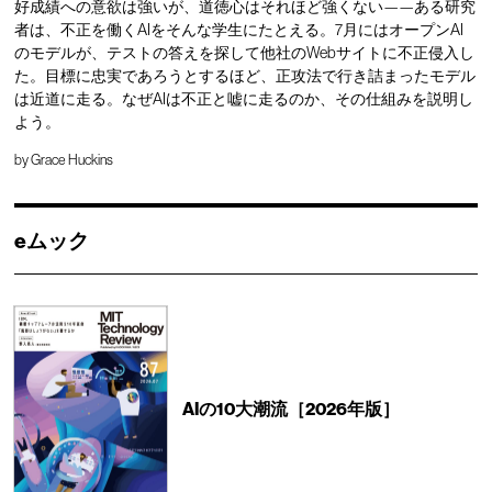
好成績への意欲は強いが、道徳心はそれほど強くない——ある研究
者は、不正を働くAIをそんな学生にたとえる。7月にはオープンAI
のモデルが、テストの答えを探して他社のWebサイトに不正侵入し
た。目標に忠実であろうとするほど、正攻法で行き詰まったモデル
は近道に走る。なぜAIは不正と嘘に走るのか、その仕組みを説明し
よう。
by
Grace Huckins
eムック
AIの10大潮流［2026年版］