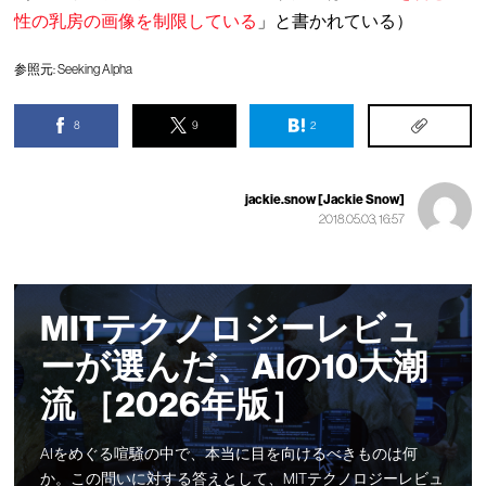
性の乳房の画像を制限している
」と書かれている）
参照元:
Seeking Alpha
8
9
2
jackie.snow [Jackie Snow]
2018.05.03, 16:57
MITテクノロジーレビュ
ーが選んだ、AIの10大潮
流 ［2026年版］
AIをめぐる喧騒の中で、本当に目を向けるべきものは何
か。この問いに対する答えとして、MITテクノロジーレビュ