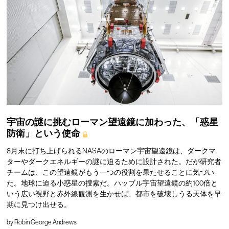
宇宙の謎に挑むローマン望遠鏡に加わった、「惑星
防衛」という使命
8月末に打ち上げられるNASAのローマン宇宙望遠鏡は、ダークマ
ターやダークエネルギーの謎に迫るために設計された。だが研究者
チームは、この望遠鏡がもう一つの役割を果たせることに気づい
た。地球に迫る小惑星の捜索だ。ハッブル宇宙望遠鏡の約100倍と
いう広い視野と赤外線観測を生かせば、都市を破壊しうる天体を早
期に見つけ出せる。
by
Robin George Andrews