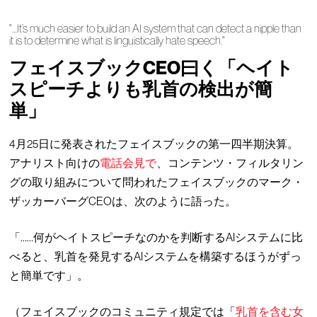
"…It’s much easier to build an AI system that can detect a nipple than
it is to determine what is linguistically hate speech."
フェイスブックCEO曰く「ヘイト
スピーチよりも乳首の検出が簡
単」
4月25日に発表されたフェイスブックの第一四半期決算。
アナリスト向けの
電話会見で
、コンテンツ・フィルタリン
グの取り組みについて問われたフェイスブックのマーク・
ザッカーバーグCEOは、次のように語った。
「……何がヘイトスピーチなのかを判断するAIシステムに比
べると、乳首を発見するAIシステムを構築するほうがずっ
と簡単です」。
（フェイスブックのコミュニティ規定では「
乳首を含む女