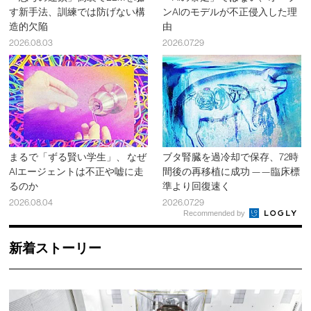
す新手法、訓練では防げない構
ンAIのモデルが不正侵入した理
造的欠陥
由
2026.08.03
2026.07.29
まるで「ずる賢い学生」、 なぜ
ブタ腎臓を過冷却で保存、72時
AIエージェントは不正や嘘に走
間後の再移植に成功 ——臨床標
るのか
準より回復速く
2026.08.04
2026.07.29
Recommended by
新着ストーリー