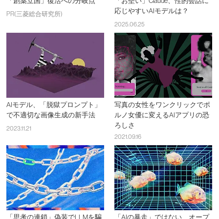
「創薬立国」復活への分岐点
「お堅い」Claude、性的会話に
応じやすいAIモデルは？
PR(三菱総合研究所)
2025.06.25
AIモデル、「脱獄プロンプト」
写真の女性をワンクリックでポ
で不適切な画像生成の新手法
ルノ女優に変えるAIアプリの恐
ろしさ
2023.11.21
2021.09.16
「思考の連鎖」偽装でLLMを騙
「AIの暴走」ではない、オープ