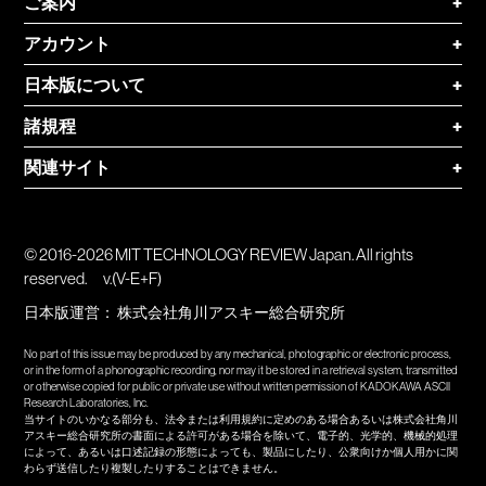
ご案内
+
アカウント
+
日本版について
+
諸規程
+
関連サイト
+
© 2016-2026 MIT TECHNOLOGY REVIEW Japan. All rights
reserved.
v.(V-E+F)
日本版運営：
株式会社角川アスキー総合研究所
No part of this issue may be produced by any mechanical, photographic or electronic process,
or in the form of a phonographic recording, nor may it be stored in a retrieval system, transmitted
or otherwise copied for public or private use without written permission of KADOKAWA ASCII
Research Laboratories, Inc.
当サイトのいかなる部分も、法令または利用規約に定めのある場合あるいは株式会社角川
アスキー総合研究所の書面による許可がある場合を除いて、電子的、光学的、機械的処理
によって、あるいは口述記録の形態によっても、製品にしたり、公衆向けか個人用かに関
わらず送信したり複製したりすることはできません。