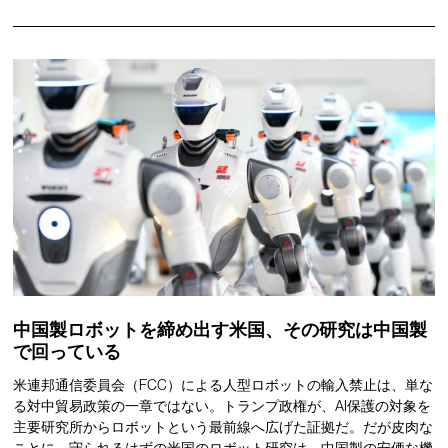
中国製ロボットを締め出す米国、その研究は中国製
で回っている
米連邦通信委員会（FCC）による人型ロボットの輸入禁止は、単な
る対中貿易政策の一章ではない。トランプ政権が、AI保護の対象を
主要研究所からロボットという最前線へ広げた証拠だ。だが皮肉な
ことに、守られるはずの米国のロボット研究は、中国製の安価な機