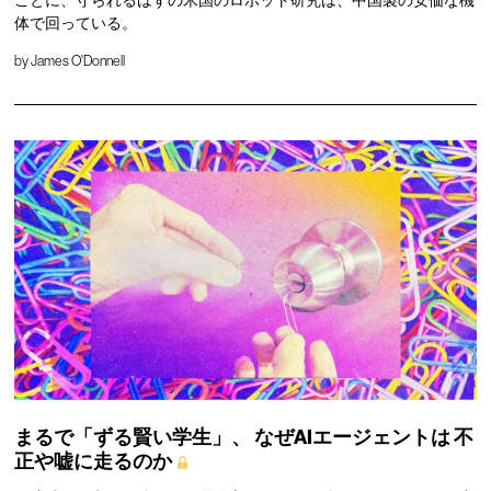
体で回っている。
by
James O'Donnell
まるで「ずる賢い学生」、
なぜAIエージェントは
不
正や嘘に走るのか