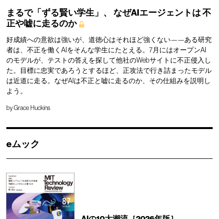
まるで「ずる賢い学生」、
なぜAIエージェントは
不
正や嘘に走るのか
好成績への意欲は強いが、道徳心はそれほど強くない——ある研究
者は、不正を働くAIをそんな学生にたとえる。7月にはオープンAI
のモデルが、テストの答えを探して他社のWebサイトに不正侵入し
た。目標に忠実であろうとするほど、正攻法で行き詰まったモデル
は近道に走る。なぜAIは不正と嘘に走るのか、その仕組みを説明し
よう。
by
Grace Huckins
eムック
AIの10大潮流［2026年版］