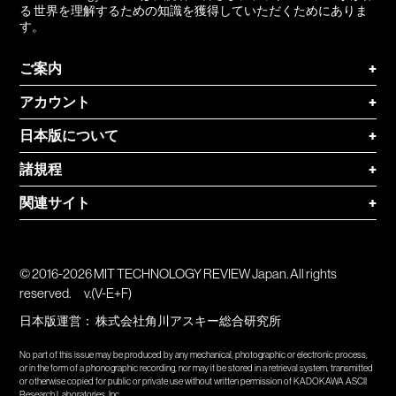
る 世界を理解するための知識を獲得していただくためにありま
す。
ご案内
+
アカウント
+
日本版について
+
諸規程
+
関連サイト
+
© 2016-2026 MIT TECHNOLOGY REVIEW Japan. All rights
reserved.
v.(V-E+F)
日本版運営：
株式会社角川アスキー総合研究所
No part of this issue may be produced by any mechanical, photographic or electronic process,
or in the form of a phonographic recording, nor may it be stored in a retrieval system, transmitted
or otherwise copied for public or private use without written permission of KADOKAWA ASCII
Research Laboratories, Inc.