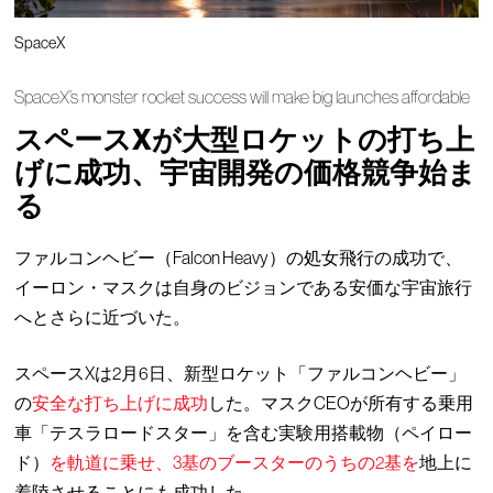
SpaceX
SpaceX’s monster rocket success will make big launches affordable
スペースXが大型ロケットの打ち上
げに成功、宇宙開発の価格競争始ま
る
ファルコンヘビー（Falcon Heavy）の処女飛行の成功で、
イーロン・マスクは自身のビジョンである安価な宇宙旅行
へとさらに近づいた。
スペースXは2月6日、新型ロケット「ファルコンヘビー」
の
安全な打ち上げに成功
した。マスクCEOが所有する乗用
車「テスラロードスター」を含む実験用搭載物（ペイロー
ド）
を軌道に乗せ、
3基のブースターのうちの2基を
地上に
着陸させることにも成功した。