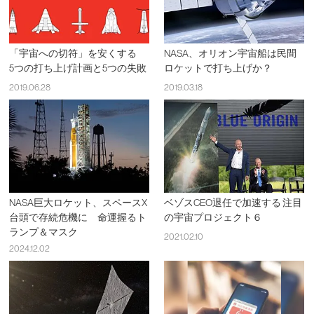
「宇宙への切符」を安くする
NASA、オリオン宇宙船は民間
5つの打ち上げ計画と5つの失敗
ロケットで打ち上げか？
2019.06.28
2019.03.18
NASA巨大ロケット、スペースX
ベゾスCEO退任で加速する 注目
台頭で存続危機に 命運握るト
の宇宙プロジェクト６
ランプ＆マスク
2021.02.10
2024.12.02