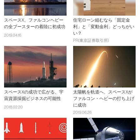
スペースX、ファルコンヘビー
住宅ローン組むなら「固定金
の全ブースターの着陸に初成功
利」と「変動金利」どっちがい
い？
2019.04.16
PR(東京証券取引所)
スペースXの成功で広がる、宇
太陽帆を軌道へ、スペースXが
宙資源採掘ビジネスの可能性
ファルコン・ヘビーの打ち上げ
に成功
2018.02.20
2019.06.26