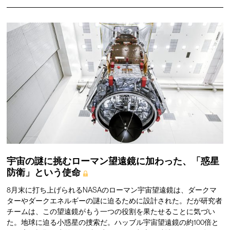
宇宙の謎に挑むローマン望遠鏡に加わった、「惑星
防衛」という使命
8月末に打ち上げられるNASAのローマン宇宙望遠鏡は、ダークマ
ターやダークエネルギーの謎に迫るために設計された。だが研究者
チームは、この望遠鏡がもう一つの役割を果たせることに気づい
た。地球に迫る小惑星の捜索だ。ハッブル宇宙望遠鏡の約100倍と