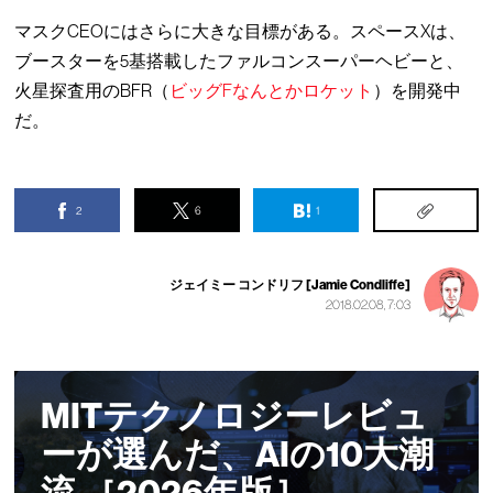
マスクCEOにはさらに大きな目標がある。スペースXは、
ブースターを5基搭載したファルコンスーパーヘビーと、
火星探査用のBFR（
ビッグFなんとかロケット
）を開発中
だ。
2
6
1
ジェイミー コンドリフ [Jamie Condliffe]
2018.02.08, 7:03
MITテクノロジーレビュ
ーが選んだ、AIの10大潮