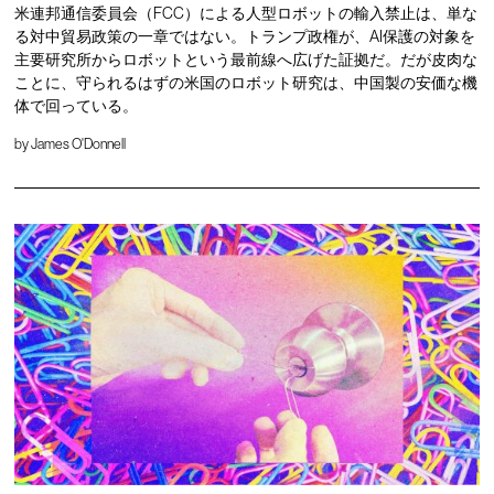
米連邦通信委員会（FCC）による人型ロボットの輸入禁止は、単な
る対中貿易政策の一章ではない。トランプ政権が、AI保護の対象を
主要研究所からロボットという最前線へ広げた証拠だ。だが皮肉な
ことに、守られるはずの米国のロボット研究は、中国製の安価な機
体で回っている。
by
James O'Donnell