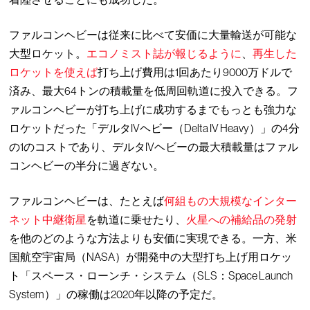
ファルコンヘビーは従来に比べて安価に大量輸送が可能な
大型ロケット。
エコノミスト誌が報じるように
、
再生した
ロケットを使えば
打ち上げ費用は1回あたり9000万ドルで
済み、最大64トンの積載量を低周回軌道に投入できる。フ
ァルコンヘビーが打ち上げに成功するまでもっとも強力な
ロケットだった「デルタIVヘビー（Delta IV Heavy）」の4分
の1のコストであり、デルタIVヘビーの最大積載量はファル
コンヘビーの半分に過ぎない。
ファルコンヘビーは、たとえば
何組もの大規模なインター
ネット中継衛星
を軌道に乗せたり、
火星への補給品の発射
を他のどのような方法よりも安価に実現できる。一方、米
国航空宇宙局（NASA）が開発中の大型打ち上げ用ロケッ
ト「スペース・ローンチ・システム（SLS：Space Launch
System）」の稼働は2020年以降の予定だ。