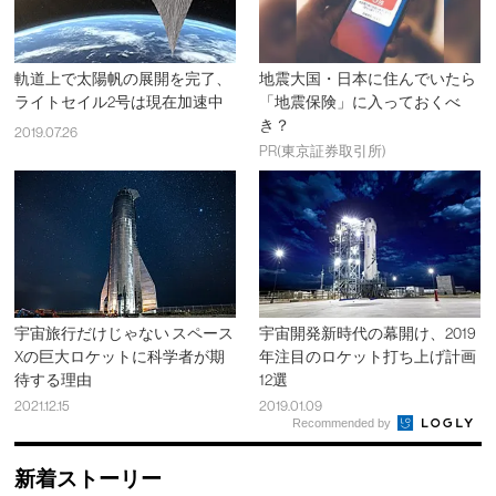
軌道上で太陽帆の展開を完了、
地震大国・日本に住んでいたら
ライトセイル2号は現在加速中
「地震保険」に入っておくべ
き？
2019.07.26
PR(東京証券取引所)
宇宙旅行だけじゃない スペース
宇宙開発新時代の幕開け、2019
Xの巨大ロケットに科学者が期
年注目のロケット打ち上げ計画
待する理由
12選
2021.12.15
2019.01.09
Recommended by
新着ストーリー