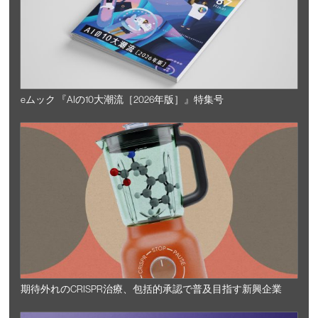
eムック 『AIの10大潮流［2026年版］』特集号
期待外れのCRISPR治療、包括的承認で普及目指す新興企業