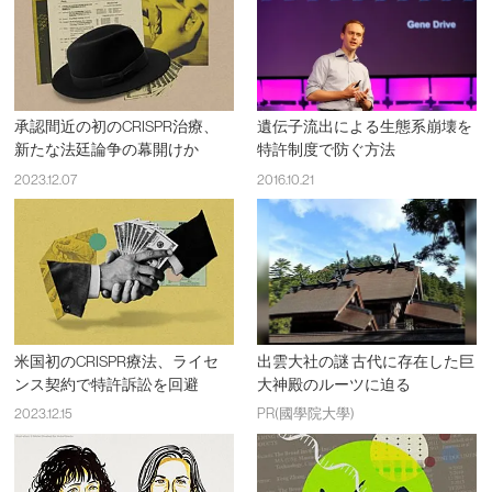
承認間近の初のCRISPR治療、
遺伝子流出による生態系崩壊を
新たな法廷論争の幕開けか
特許制度で防ぐ方法
2023.12.07
2016.10.21
米国初のCRISPR療法、ライセ
出雲大社の謎 古代に存在した巨
ンス契約で特許訴訟を回避
大神殿のルーツに迫る
2023.12.15
PR(國學院大學)