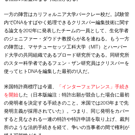
一方の陣営はカリフォルニア大学バークレー校だ。試験管
内でDNAをすばやく処理できるクリスパー編集技術に関す
る論文を2012年に発表したチームの一員として、生化学者
のジェニファー・ダウドナ教授らが名を連ねる。もう一方
の陣営は、マサチューセッツ工科大学（MIT）とハーバー
ド大学の共同組織であるブロード研究所である。同研究所
のスター科学者であるフェン・ザン研究員はクリスパーを
使ってヒトDNAを編集した最初の1人だ。
米国特許商標庁は今週、
「インターフェアレンス」手続き
を開始
した（日本版編注：特許出願が競合した場合に最初
の発明者を決定する手続きのこと。米国では2013年まで先
発明主義が採用されていた）。つまり、同じ発明をカバー
すると見なされる一連の特許や特許申請を取り上げ、裁判
所のような法的手続きを経て、争いの当事者の間で権利が