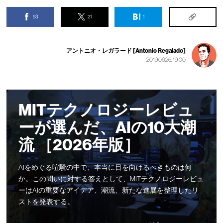
53
21
1
アントニオ・レガラード [Antonio Regalado]
2019.06.26, 19:00
MITテクノロジーレビュ
ーが選んだ、AIの10大潮
流 ［2026年版］
AIをめぐる喧騒の中で、本当に目を向けるべきものは何
か。この問いに対する答えとして、MITテクノロジーレビュ
ーはAIの重要なアイデア、潮流、新たな進展を整理したリ
ストを発表する。