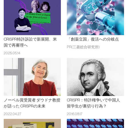
CRISPR特許訴訟で新展開、米
「創薬立国」復活への分岐点
国で再審理へ
PR(三菱総合研究所)
2025.05.14
ノーベル賞受賞者 ダウドナ教授
CRISPR：特許権争いで中国人
が語った CRISPRの未来
留学生が裏切り行為？
2022.04.27
2016.08.17