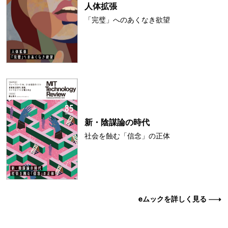
人体拡張
「完璧」へのあくなき欲望
新・陰謀論の時代
社会を蝕む「信念」の正体
eムックを詳しく見る