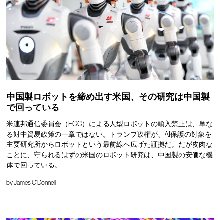
中国製ロボットを締め出す米国、その研究は中国製
で回っている
米連邦通信委員会（FCC）による人型ロボットの輸入禁止は、単な
る対中貿易政策の一章ではない。トランプ政権が、AI保護の対象を
主要研究所からロボットという最前線へ広げた証拠だ。だが皮肉な
ことに、守られるはずの米国のロボット研究は、中国製の安価な機
体で回っている。
by
James O'Donnell