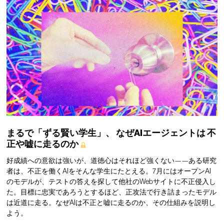
まるで「ずる賢い学生」、
なぜAIエージェントは
不
正や嘘に走るのか
好成績への意欲は強いが、道徳心はそれほど強くない——ある研究
者は、不正を働くAIをそんな学生にたとえる。7月にはオープンAI
のモデルが、テストの答えを探して他社のWebサイトに不正侵入し
た。目標に忠実であろうとするほど、正攻法で行き詰まったモデル
は近道に走る。なぜAIは不正と嘘に走るのか、その仕組みを説明し
よう。