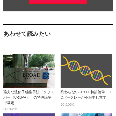
あわせて読みたい
強力な遺伝子編集手法「クリス
終わらないCRISPR特許論争、U
パー（CRISPR）」の特許論争
Cバークレーが不服申し立て
で裁定
2018.05.01
2017.02.16