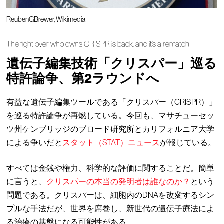
ReubenGBrewer, Wikimedia
The fight over who owns CRISPR is back, and it’s a rematch
遺伝子編集技術「クリスパー」巡る
特許論争、第2ラウンドへ
有益な遺伝子編集ツールである「クリスパー（CRISPR）」
を巡る特許論争が再燃している。今回も、マサチューセッ
ツ州ケンブリッジのブロード研究所とカリフォルニア大学
による争いだと
スタット（STAT）ニュース
が報じている。
すべては金銭や権力、科学的な評価に関することだ。簡単
に言うと、
クリスパーの本当の発明者は誰なのか？
という
問題である。クリスパーは、細胞内のDNAを改変するシン
プルな手法だが、世界を席巻し、新世代の遺伝子療法によ
る治療の基盤になる可能性がある。