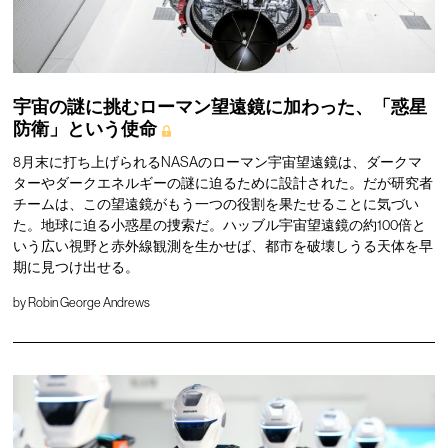
宇宙の謎に挑むローマン望遠鏡に加わった、「惑星
防衛」という使命
8月末に打ち上げられるNASAのローマン宇宙望遠鏡は、ダークマ
ターやダークエネルギーの謎に迫るために設計された。だが研究者
チームは、この望遠鏡がもう一つの役割を果たせることに気づい
た。地球に迫る小惑星の捜索だ。ハッブル宇宙望遠鏡の約100倍と
いう広い視野と赤外線観測を生かせば、都市を破壊しうる天体を早
期に見つけ出せる。
by
Robin George Andrews