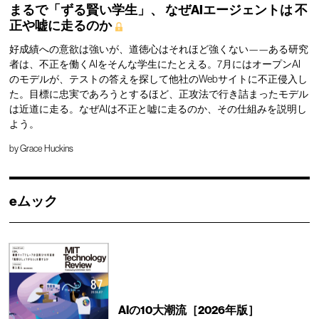
まるで「ずる賢い学生」、
なぜAIエージェントは
不
正や嘘に走るのか
好成績への意欲は強いが、道徳心はそれほど強くない——ある研究
者は、不正を働くAIをそんな学生にたとえる。7月にはオープンAI
のモデルが、テストの答えを探して他社のWebサイトに不正侵入し
た。目標に忠実であろうとするほど、正攻法で行き詰まったモデル
は近道に走る。なぜAIは不正と嘘に走るのか、その仕組みを説明し
よう。
by
Grace Huckins
eムック
AIの10大潮流［2026年版］