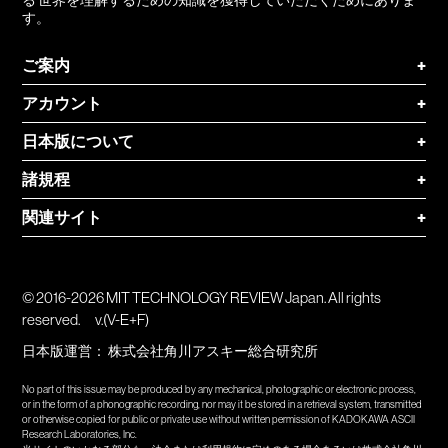
る 世界を理解するための知識を獲得していただくためにありま
す。
ご案内
+
アカウント
+
日本版について
+
諸規程
+
関連サイト
+
© 2016-2026 MIT TECHNOLOGY REVIEW Japan. All rights
reserved.
v.(V-E+F)
日本版運営：
株式会社角川アスキー総合研究所
No part of this issue may be produced by any mechanical, photographic or electronic process,
or in the form of a phonographic recording, nor may it be stored in a retrieval system, transmitted
or otherwise copied for public or private use without written permission of KADOKAWA ASCII
Research Laboratories, Inc.