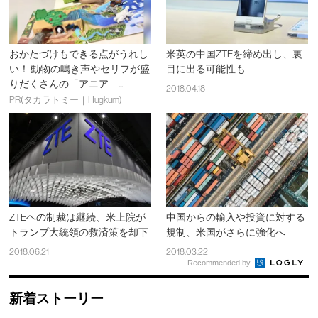
おかたづけもできる点がうれし
米英の中国ZTEを締め出し、裏
い！ 動物の鳴き声やセリフが盛
目に出る可能性も
りだくさんの「アニア ...
2018.04.18
PR(タカラトミー｜Hugkum)
ZTEヘの制裁は継続、米上院が
中国からの輸入や投資に対する
トランプ大統領の救済策を却下
規制、米国がさらに強化へ
2018.06.21
2018.03.22
Recommended by
新着ストーリー