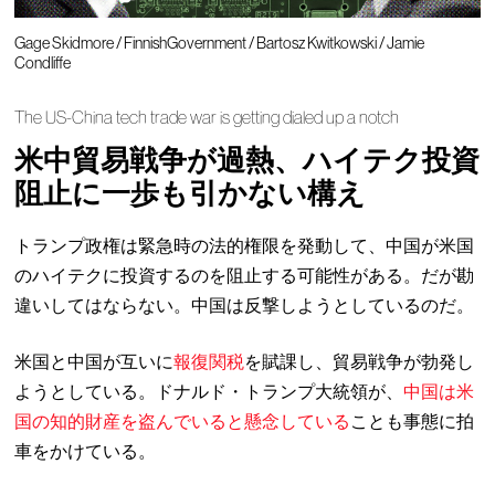
Gage Skidmore / FinnishGovernment / Bartosz Kwitkowski / Jamie
Condliffe
The US-China tech trade war is getting dialed up a notch
米中貿易戦争が過熱、ハイテク投資
阻止に一歩も引かない構え
トランプ政権は緊急時の法的権限を発動して、中国が米国
のハイテクに投資するのを阻止する可能性がある。だが勘
違いしてはならない。中国は反撃しようとしているのだ。
米国と中国が互いに
報復関税
を賦課し、貿易戦争が勃発し
ようとしている。ドナルド・トランプ大統領が、
中国は米
国の知的財産を盗んでいると懸念している
ことも事態に拍
車をかけている。