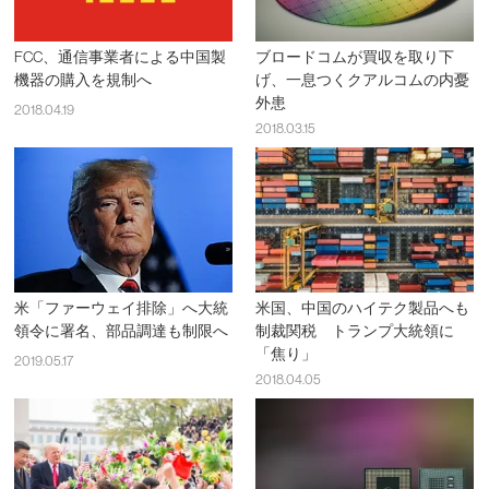
FCC、通信事業者による中国製
ブロードコムが買収を取り下
機器の購入を規制へ
げ、一息つくクアルコムの内憂
外患
2018.04.19
2018.03.15
米「ファーウェイ排除」へ大統
米国、中国のハイテク製品へも
領令に署名、部品調達も制限へ
制裁関税 トランプ大統領に
「焦り」
2019.05.17
2018.04.05