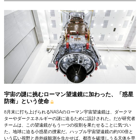
宇宙の謎に挑むローマン望遠鏡に加わった、「惑星
防衛」という使命
8月末に打ち上げられるNASAのローマン宇宙望遠鏡は、ダークマ
ターやダークエネルギーの謎に迫るために設計された。だが研究者
チームは、この望遠鏡がもう一つの役割を果たせることに気づい
た。地球に迫る小惑星の捜索だ。ハッブル宇宙望遠鏡の約100倍と
いう広い視野と赤外線観測を生かせば、都市を破壊しうる天体を早