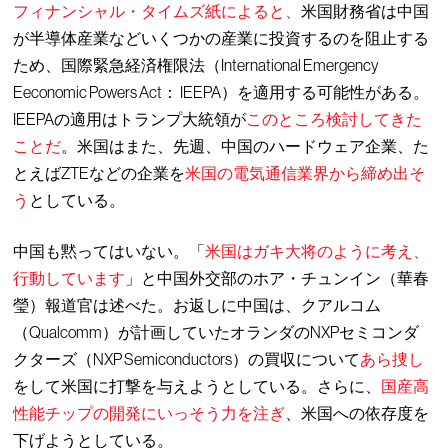
フィナンシャル・タイムズ紙によると、
米国財務省は中国
が半導体産業などいくつかの産業に投資するのを阻止する
ため、国際緊急経済権限法（International Emergency
Eeconomic Powers Act： IEEPA）を適用する可能性がある。
IEEPAの適用はトランプ大統領が
このところ検討してきた
ことだ
。米国はまた、先週、中国のハードウェア企業、た
とえばZTEなどの企業を
米国の電気通信業界から締め出そ
う
としている。
中国も黙ってはいない。「
米国はガキ大将のように考え、
行動しています
」と中国外交部のホア・チュンイン（華春
瑩）報道官は述べた。お返しに中国は、クアルコム
（Qualcomm）が計画していたオランダのNXPセミコンダ
クターズ（NXP Semiconductors）の買収について
あら捜し
をして米国に打撃を与えようとしている。さらに、
国産高
性能チップの開発にいっそう力を注ぎ
、米国への依存度を
下げようとしている。