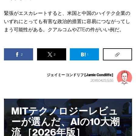
緊張がエスカレートすると、米国と中国のハイテク企業の
いずれにとっても有害な政治的措置に容易につながってし
まう可能性がある。クアルコムやZTEの件がいい例だ。
2
2
1
ジェイミー コンドリフ [Jamie Condliffe]
2018.04.23, 5:55
MITテクノロジーレビュ
ーが選んだ、AIの10大潮
流 ［2026年版］