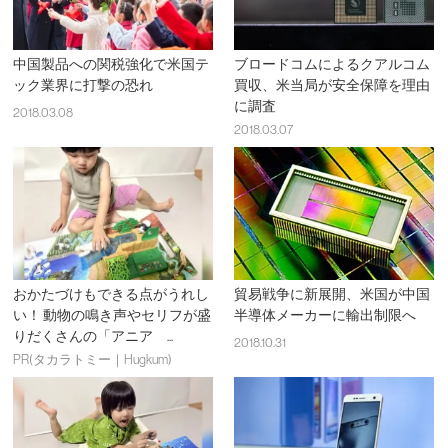
中国製品への関税強化で米国テ
ブロードコムによるクアルコム
ック業界に打撃の恐れ
買収、米当局が安全保障を理由
に調査
2018.03.08
2018.03.07
おかたづけもできる点がうれし
貿易戦争に新展開、米国が中国
い！ 動物の鳴き声やセリフが盛
半導体メーカーに輸出制限へ
りだくさんの「アニア ...
2018.10.31
PR(タカラトミー｜Hugkum)