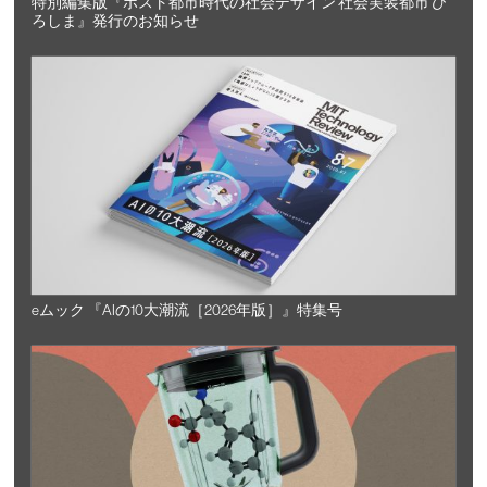
特別編集版『ポスト都市時代の社会デザイン 社会実装都市 ひ
ろしま』発行のお知らせ
eムック 『AIの10大潮流［2026年版］』特集号