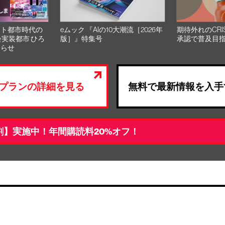
スト都市時代の
eムック 『AIの10大潮流［2026年
期待外れのCRI
会実装都市 ひろ
版］』特集号
承認で普及目
知らせ
プランの詳細を見る
無料で最新情報を入手
割】実施中！年間購読料20%オフ！