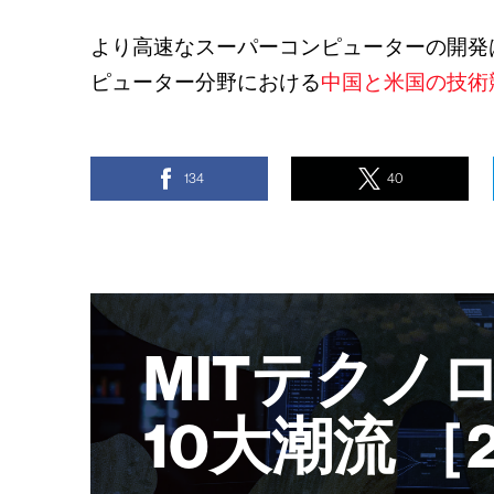
より高速なスーパーコンピューターの開発
ピューター分野における
中国と米国の技術
134
40
MITテクノ
10大潮流 ［