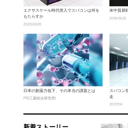
エクサスケール時代突入でスパコンは何を
米中貿易
もたらすか
2019.06.25
2023.09.26
日本の創薬力低下、その本当の課題とは
スパコン
走
PR(三菱総合研究所)
2017.11.14
新着ストーリー