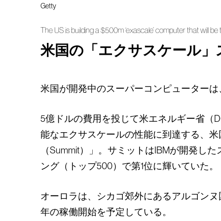
Getty
The US is building a $500m ‘exascale’ computer that will be
米国の「エクサスケール」
米国が開発中のスーパーコンピューターは
5億ドルの費用を投じて米エネルギー省（DO
能なエクサスケールの性能に到達する、米
（Summit）」。サミットはIBMが開
ング（トップ500）で第1位に輝いていた。
オーロラは、シカゴ郊外にあるアルゴンヌ国立研究所
年の稼働開始を予定している。