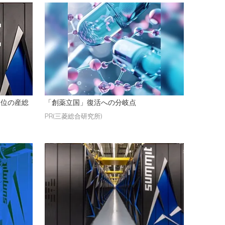
8位の産総
「創薬立国」復活への分岐点
PR(三菱総合研究所)