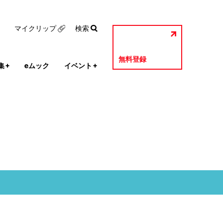
マイクリップ
検索
無料登録
集
+
eムック
イベント
+