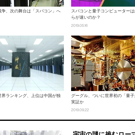
戦争、次の舞台は「スパコン」へ
スパコンと量子コンピューターは
らが速いのか？
2019.05.16
世界ランキング、上位は中国が独
グーグル、ついに世界初の「量子
実証か
2019.09.22
宇宙の謎に挑むロー