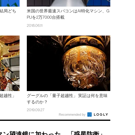
結局どち
米国の世界最速スパコンはAI特化マシン、G
PUを2万7000台搭載
2018.06.11
超越性」
グーグルの「量子超越性」 実証は何を意味
するのか？
2019.09.27
Recommended by
マン望遠鏡に加わった、「惑星防衛」