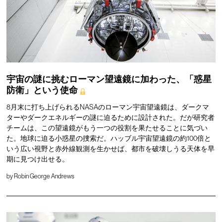
宇宙の謎に挑むローマン望遠鏡に加わった、「惑星
防衛」という使命
8月末に打ち上げられるNASAのローマン宇宙望遠鏡は、ダークマ
ターやダークエネルギーの謎に迫るために設計された。だが研究者
チームは、この望遠鏡がもう一つの役割を果たせることに気づい
た。地球に迫る小惑星の捜索だ。ハッブル宇宙望遠鏡の約100倍と
いう広い視野と赤外線観測を生かせば、都市を破壊しうる天体を早
期に見つけ出せる。
by
Robin George Andrews