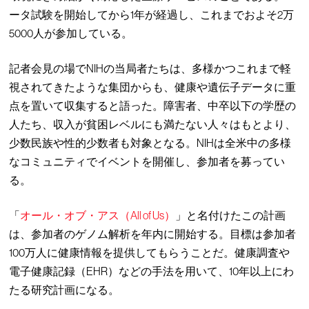
ータ試験を開始してから1年が経過し、これまでおよそ2万
5000人が参加している。
記者会見の場でNIHの当局者たちは、多様かつこれまで軽
視されてきたような集団からも、健康や遺伝子データに重
点を置いて収集すると語った。障害者、中卒以下の学歴の
人たち、収入が貧困レベルにも満たない人々はもとより、
少数民族や性的少数者も対象となる。NIHは全米中の多様
なコミュニティでイベントを開催し、参加者を募ってい
る。
「
オール・オブ・アス（All of Us）
」と名付けたこの計画
は、参加者のゲノム解析を年内に開始する。目標は参加者
100万人に健康情報を提供してもらうことだ。健康調査や
電子健康記録（EHR）などの手法を用いて、10年以上にわ
たる研究計画になる。