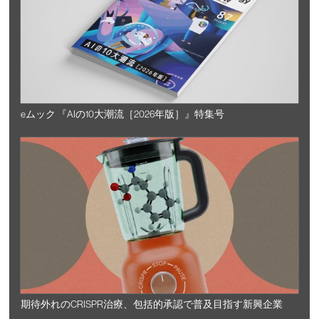
eムック 『AIの10大潮流［2026年版］』特集号
期待外れのCRISPR治療、包括的承認で普及目指す新興企業