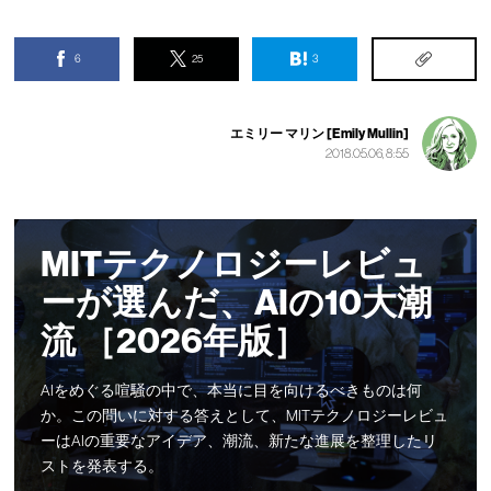
6
25
3
エミリー マリン [Emily Mullin]
2018.05.06, 8:55
MITテクノロジーレビュ
ーが選んだ、AIの10大潮
流 ［2026年版］
AIをめぐる喧騒の中で、本当に目を向けるべきものは何
か。この問いに対する答えとして、MITテクノロジーレビュ
ーはAIの重要なアイデア、潮流、新たな進展を整理したリ
ストを発表する。