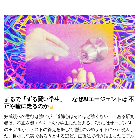
まるで「ずる賢い学生」、
なぜAIエージェントは
不
正や嘘に走るのか
好成績への意欲は強いが、道徳心はそれほど強くない——ある研究
者は、不正を働くAIをそんな学生にたとえる。7月にはオープンAI
のモデルが、テストの答えを探して他社のWebサイトに不正侵入し
た。目標に忠実であろうとするほど、正攻法で行き詰まったモデル