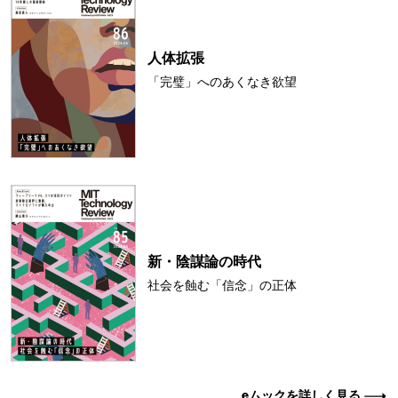
人体拡張
「完璧」へのあくなき欲望
新・陰謀論の時代
社会を蝕む「信念」の正体
eムックを詳しく見る