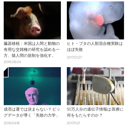
臓器移植：米国は人間と動物の
ヒト・ブタの人獣混合種実験は
有用な交雑種の研究を認める一
ほぼ失敗
方、猿人間の規制を強化す...
2017.01.27
2016.08.04
成否は運では決まらない？ ビッ
50万人分の遺伝子情報は 医療に
グデータが導く「失敗の力学」
何をもたらすのか？
2019.04.18
2017.11.21