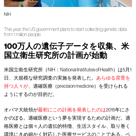
NIH
This year, the US government plans to start collecting genetic data
from 1 million people
100万人の遺伝子データを収集、米
国立衛生研究所の計画が始動
米国立衛生研究所（NIH：National Institutes of Health）は5月1
日、大規模な研究調査の実施を発表した。
あらゆる背景を
持つ人々が
、適確医療（precision medicine）を受けられる
ようにするのが目的だ。
オバマ大統領が
最初にこの計画を発表したのは
2015年にさ
かのぼる。適確医療という夢を実現するための計画だ。適
格医療とは個々人の遺伝的特徴、生活スタイル、取り巻く
環境にきめ細かく対応した医療サービスのことである。ベ