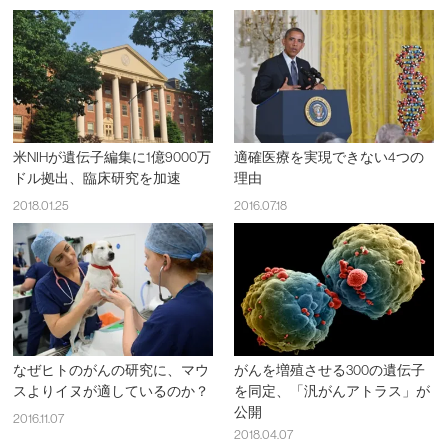
米NIHが遺伝子編集に1億9000万
適確医療を実現できない4つの
ドル拠出、臨床研究を加速
理由
2018.01.25
2016.07.18
なぜヒトのがんの研究に、マウ
がんを増殖させる300の遺伝子
スよりイヌが適しているのか？
を同定、「汎がんアトラス」が
公開
2016.11.07
2018.04.07