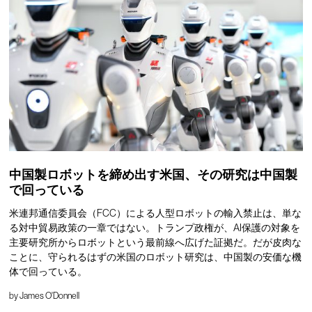
中国製ロボットを締め出す米国、その研究は中国製
で回っている
米連邦通信委員会（FCC）による人型ロボットの輸入禁止は、単な
る対中貿易政策の一章ではない。トランプ政権が、AI保護の対象を
主要研究所からロボットという最前線へ広げた証拠だ。だが皮肉な
ことに、守られるはずの米国のロボット研究は、中国製の安価な機
体で回っている。
by
James O'Donnell