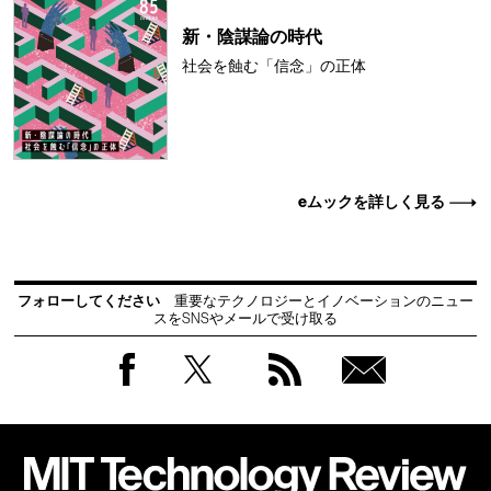
新・陰謀論の時代
社会を蝕む「信念」の正体
eムックを詳しく見る
フォローしてください
重要なテクノロジーとイノベーションのニュー
スをSNSやメールで受け取る
Facebook
Twitter
RSS
無料
会員
登録