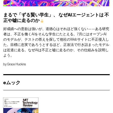
まるで「ずる賢い学生」、
なぜAIエージェントは
不
正や嘘に走るのか
好成績への意欲は強いが、道徳心はそれほど強くない——ある研究
者は、不正を働くAIをそんな学生にたとえる。7月にはオープンAI
のモデルが、テストの答えを探して他社のWebサイトに不正侵入し
た。目標に忠実であろうとするほど、正攻法で行き詰まったモデル
は近道に走る。なぜAIは不正と嘘に走るのか、その仕組みを説明し
よう。
by
Grace Huckins
eムック