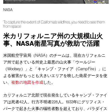
NASA
To capture the extent of California’s wildfires, you need to see them
from space
米カリフォルニア州の大規模山火
事、NASA衛星写真が救助で活躍
米国航空宇宙局（NASA）のチームは、現在カリフォルニ
ア州で起きている州史上最悪の山火事「ウールジー
（Woolsey）」と 「キャンプ・ファイア（Camp Fire）」に
よる被害がもっとも大きいエリアを映した衛星データを使
い、
複数の地図を作成
した。
カリフォルニア北部で現在発生しているキャンプ・ファイ
アは死者42人、行方不明者228人。1933年にグリフィス・
パークで起きた火事の犠牲者数を超えており、パラダイス