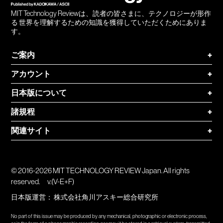
MIT Technology Reviewは、読者の皆さまに、テクノロジーが形作
る 世界を理解するための知識を獲得していただくためにありま
す。
ご案内
+
アカウント
+
日本版について
+
諸規程
+
関連サイト
+
© 2016-2026 MIT TECHNOLOGY REVIEW Japan. All rights
reserved.
v.(V-E+F)
日本版運営：
株式会社角川アスキー総合研究所
No part of this issue may be produced by any mechanical, photographic or electronic process,