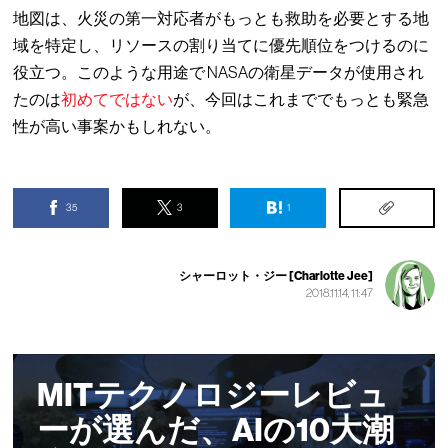
地図は、火災の第一対応者がもっとも救助を必要とする地
域を特定し、リソースの割り当てに優先順位をつけるのに
役立つ。このような用途で NASAの衛星データが使用され
たのは
初めてではない
が、今回はこれまででもっとも緊急
性が高い事案かもしれない。
35
3
1
シャーロット・ジー [Charlotte Jee]
2018.11.14, 11:47
MITテクノロジーレビュ
ーが選んだ、AIの10大潮