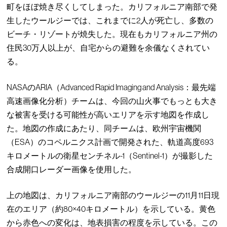
町をほぼ焼き尽くしてしまった。カリフォルニア南部で発
生したウールジーでは、これまでに2人が死亡し、多数の
ビーチ・リゾートが焼失した。現在もカリフォルニア州の
住民30万人以上が、自宅からの避難を余儀なくされてい
る。
NASAのARIA（Advanced Rapid Imaging and Analysis：最先端
高速画像化分析）チームは、今回の山火事でもっとも大き
な被害を受ける可能性が高いエリアを示す地図を作成し
た。地図の作成にあたり、同チームは、欧州宇宙機関
（ESA）のコペルニクス計画で開発された、軌道高度693
キロメートルの衛星センチネル-1（Sentinel-1）が撮影した
合成開口レーダー画像を使用した。
上の地図は、カリフォルニア南部のウールジーの11月11日現
在のエリア（約80×40キロメートル）を示している。黄色
から赤色への変化は、地表損害の程度を示している。この