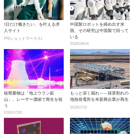
1日だけ働きたい、を叶える求
中国製ロボットを締め出す米
人サイト
国、その研究は中国製で回って
いる
PR(ショットワークス)
2026.08.04
核廃棄物は「地上ウラン鉱
もっと深く掘れ——採算割れの
山」、レーザー濃縮で再生を狙
地熱発電所を米新興企業が再生
う
2026.07.31
2026.07.30