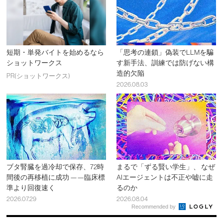
短期・単発バイトを始めるなら
「思考の連鎖」偽装でLLMを騙
ショットワークス
す新手法、訓練では防げない構
造的欠陥
PR(ショットワークス)
2026.08.03
ブタ腎臓を過冷却で保存、72時
まるで「ずる賢い学生」、 なぜ
間後の再移植に成功 ——臨床標
AIエージェントは不正や嘘に走
準より回復速く
るのか
2026.07.29
2026.08.04
Recommended by