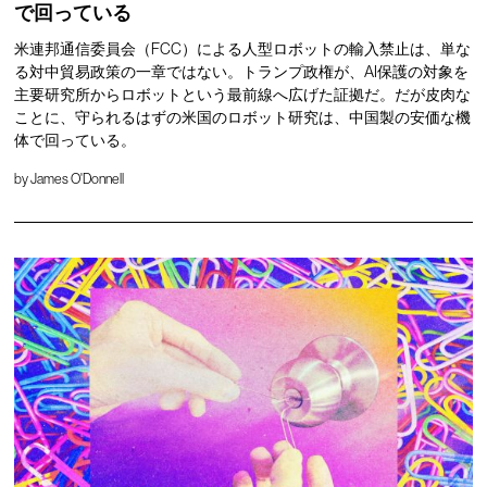
で回っている
米連邦通信委員会（FCC）による人型ロボットの輸入禁止は、単な
る対中貿易政策の一章ではない。トランプ政権が、AI保護の対象を
主要研究所からロボットという最前線へ広げた証拠だ。だが皮肉な
ことに、守られるはずの米国のロボット研究は、中国製の安価な機
体で回っている。
by
James O'Donnell