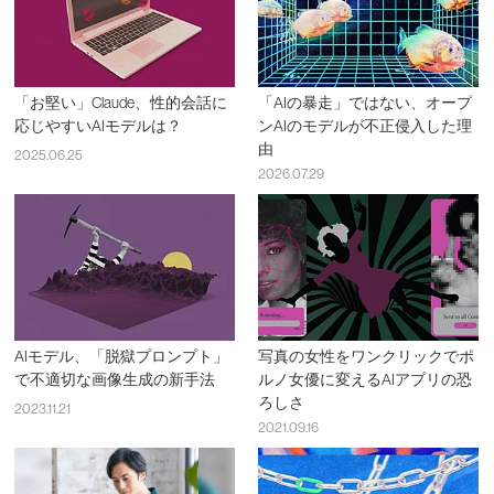
「お堅い」Claude、性的会話に
「AIの暴走」ではない、オープ
応じやすいAIモデルは？
ンAIのモデルが不正侵入した理
由
2025.06.25
2026.07.29
AIモデル、「脱獄プロンプト」
写真の女性をワンクリックでポ
で不適切な画像生成の新手法
ルノ女優に変えるAIアプリの恐
ろしさ
2023.11.21
2021.09.16