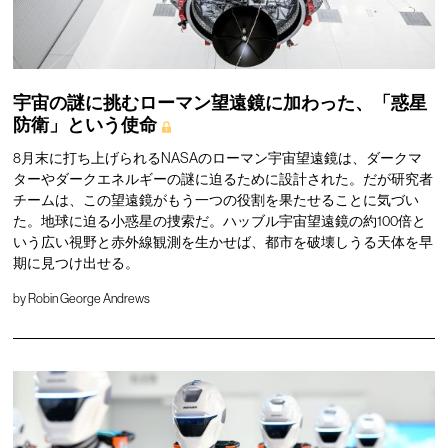
宇宙の謎に挑むローマン望遠鏡に加わった、「惑星
防衛」という使命
8月末に打ち上げられるNASAのローマン宇宙望遠鏡は、ダークマ
ターやダークエネルギーの謎に迫るために設計された。だが研究者
チームは、この望遠鏡がもう一つの役割を果たせることに気づい
た。地球に迫る小惑星の捜索だ。ハッブル宇宙望遠鏡の約100倍と
いう広い視野と赤外線観測を生かせば、都市を破壊しうる天体を早
期に見つけ出せる。
by
Robin George Andrews