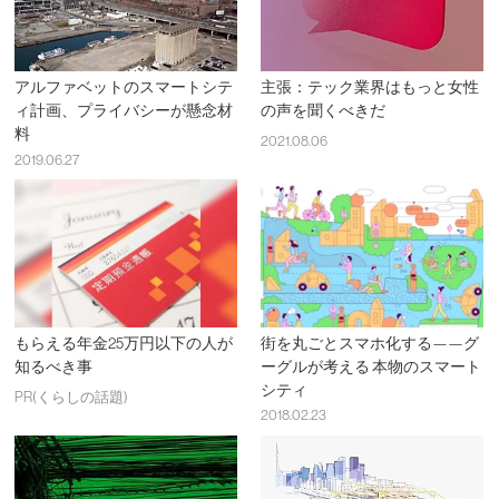
アルファベットのスマートシテ
主張：テック業界はもっと女性
ィ計画、プライバシーが懸念材
の声を聞くべきだ
料
2021.08.06
2019.06.27
もらえる年金25万円以下の人が
街を丸ごとスマホ化する——グ
知るべき事
ーグルが考える 本物のスマート
シティ
PR(くらしの話題)
2018.02.23