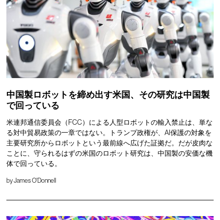
中国製ロボットを締め出す米国、その研究は中国製
で回っている
米連邦通信委員会（FCC）による人型ロボットの輸入禁止は、単な
る対中貿易政策の一章ではない。トランプ政権が、AI保護の対象を
主要研究所からロボットという最前線へ広げた証拠だ。だが皮肉な
ことに、守られるはずの米国のロボット研究は、中国製の安価な機
体で回っている。
by
James O'Donnell