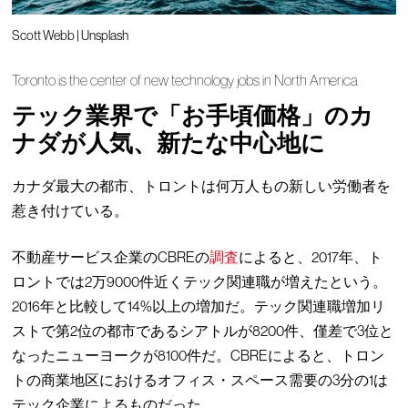
Scott Webb | Unsplash
Toronto is the center of new technology jobs in North America
テック業界で「お手頃価格」のカ
ナダが人気、新たな中心地に
カナダ最大の都市、トロントは何万人もの新しい労働者を
惹き付けている。
不動産サービス企業のCBREの
調査
によると、2017年、ト
ロントでは2万9000件近くテック関連職が増えたという。
2016年と比較して14%以上の増加だ。テック関連職増加リ
ストで第2位の都市であるシアトルが8200件、僅差で3位と
なったニューヨークが8100件だ。CBREによると、トロン
トの商業地区におけるオフィス・スペース需要の3分の1は
テック企業によるものだった。