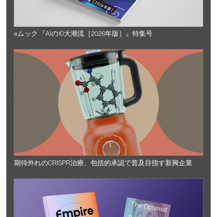
eムック 『AIの10大潮流［2026年版］』特集号
期待外れのCRISPR治療、包括的承認で普及目指す新興企業