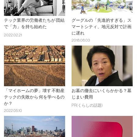
テック業界の労働者たちが 団結
グーグルの「先進的すぎる」ス
で「力」を持ち始めた
マートシティ、地元反対で計画
に遅れ
2022.02.21
2018.08.03
「マイホームの夢」壊す 不動産
お墓の撤去にいくらかかる？墓
テックの失敗から 何を学べるの
じまい費用
か？
PR(くらしの話題)
2022.05.10