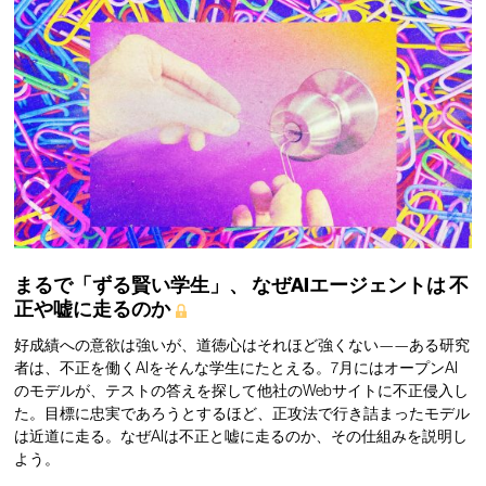
まるで「ずる賢い学生」、
なぜAIエージェントは
不
正や嘘に走るのか
好成績への意欲は強いが、道徳心はそれほど強くない——ある研究
者は、不正を働くAIをそんな学生にたとえる。7月にはオープンAI
のモデルが、テストの答えを探して他社のWebサイトに不正侵入し
た。目標に忠実であろうとするほど、正攻法で行き詰まったモデル
は近道に走る。なぜAIは不正と嘘に走るのか、その仕組みを説明し
よう。