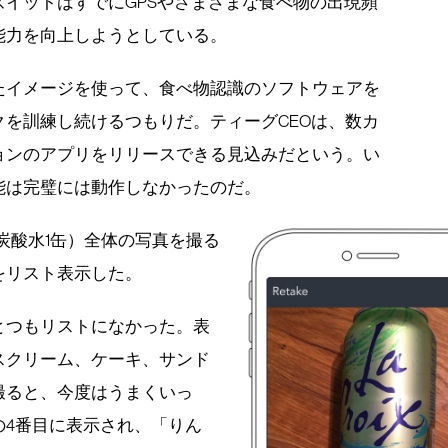
イットはすでにGPSやさまざまな食べ物の出現頻
能力を向上しようとしている。
たイメージを使って、食べ物認識のソフトウェアを
を訓練し続けるつもりだ。ティーグCEOは、数カ
ョンのアプリをリリースできる見込みだという。い
能は完璧には動作しなかったのだ。
炭酸水1缶）全体の写真を撮る
をリスト表示した。
とつもリストになかった。表
スクリーム、ケーキ、サンド
撮ると、今度はうまくいっ
の4番目に表示され、「りん