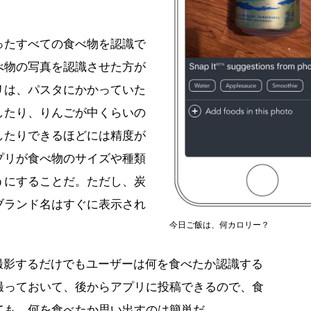
。
ったすべての食べ物を認識で
べ物の写真を認識させた方が
リは、パスタにかかっていた
したり、りんごが中くらいの
したりできるほどには精度が
プリが食べ物のサイズや種類
うにすることだ。ただし、炭
ブランド名はすぐに表示され
今日ご飯は、何カロリー？
撮影するだけでもユーザーは何を食べたか認識する
撮っておいて、後からアプリに投稿できるので、食
ても、何を食べたか思い出すのは簡単だ。