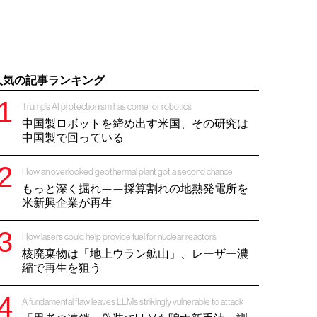
人気の記事ランキング
Trump’s AI protectionism has come for robotics
中国製ロボットを締め出す米国、その研究は
中国製で回っている
How an overlooked geothermal plant got a second chance
もっと深く掘れ——採算割れの地熱発電所を
米新興企業が再生
How lasers could help provide fuel for nuclear reactors
核廃棄物は「地上ウラン鉱山」、レーザー濃
縮で再生を狙う
A fundamental flaw leaves LLMs strikingly vulnerable to attack