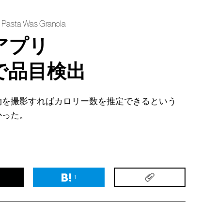
y Pasta Was Granola
アプリ
で品目検出
物を撮影すればカロリー数を推定できるという
かった。
1