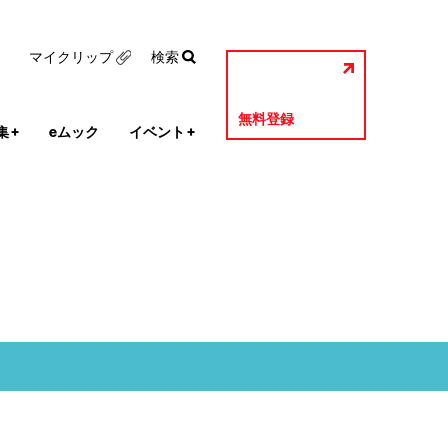
マイクリップ
検索
無料登録
集
+
eムック
イベント
+