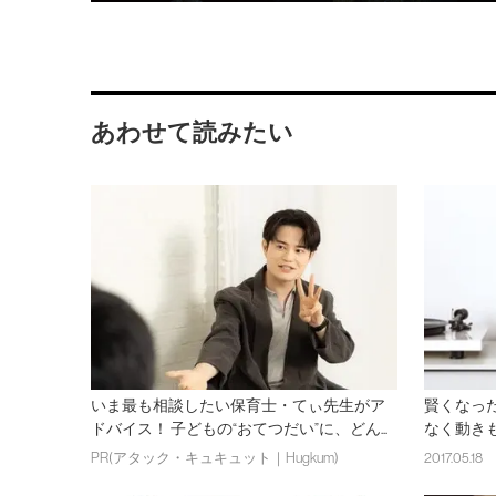
あわせて読みたい
いま最も相談したい保育士・てぃ先生がア
賢くなっ
ドバイス！ 子どもの“おてつだい”に、どん...
なく動き
PR(アタック・キュキュット｜Hugkum)
2017.05.18