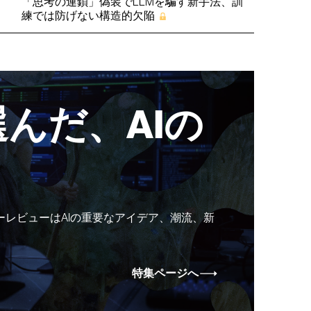
「思考の連鎖」偽装でLLMを騙す新手法、訓
練では防げない構造的欠陥
んだ、AIの
ーレビューはAIの重要なアイデア、潮流、新
特集ページへ