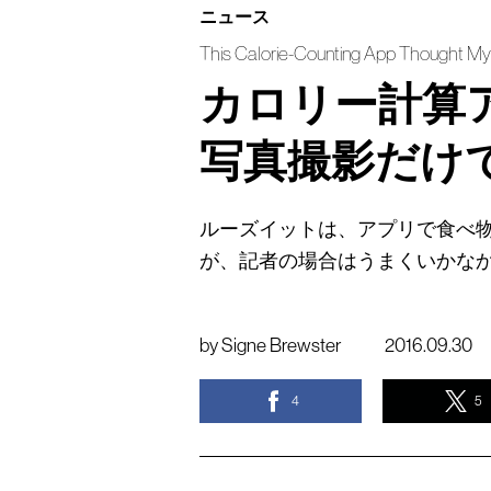
ニュース
This Calorie-Counting App Thought M
カロリー計算
写真撮影だけ
ルーズイットは、アプリで食べ
が、記者の場合はうまくいかな
by
Signe Brewster
2016.09.30
4
5