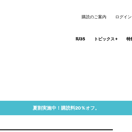
購読のご案内
ログイン
IU35
トピックス
+
特
夏割実施中！購読料20％オフ。