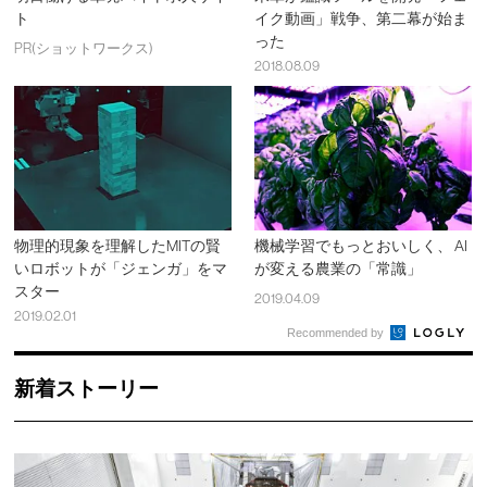
ト
イク動画」戦争、第二幕が始ま
った
PR(ショットワークス)
2018.08.09
物理的現象を理解したMITの賢
機械学習でもっとおいしく、 AI
いロボットが「ジェンガ」をマ
が変える農業の「常識」
スター
2019.04.09
2019.02.01
Recommended by
新着ストーリー