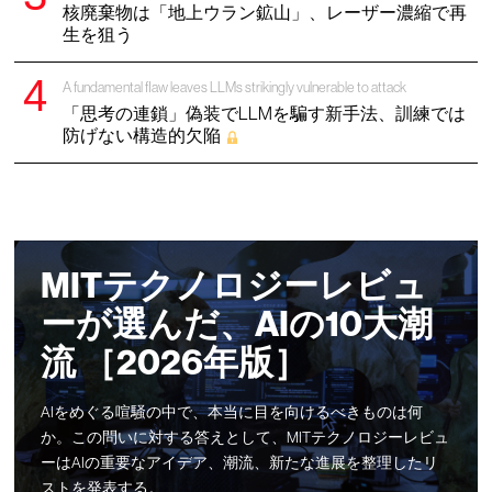
核廃棄物は「地上ウラン鉱山」、レーザー濃縮で再
生を狙う
A fundamental flaw leaves LLMs strikingly vulnerable to attack
「思考の連鎖」偽装でLLMを騙す新手法、訓練では
防げない構造的欠陥
MITテクノロジーレビュ
ーが選んだ、AIの10大潮
流 ［2026年版］
AIをめぐる喧騒の中で、本当に目を向けるべきものは何
か。この問いに対する答えとして、MITテクノロジーレビュ
ーはAIの重要なアイデア、潮流、新たな進展を整理したリ
ストを発表する。