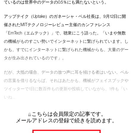
ているのは世界中のデータの0.5％にも満たないという。
アップテイク（Uptake）のガネーシャ・ベル社長は、9月12日に開
催されたMITテクノロジーレビュー主催のカンファレンス
「EmTech（エムテック）」で、聴衆にこう語った。「いまや無数
の機械がものすごい勢いでインターネットに繋げられています。し
かも、すでにインターネットに繋げられた機械からも、大量のデー
タが生み出されているのです」。
だが、大抵の場合、データの放つ声に耳を傾ける者はいない。ベル
の言葉を借りるならば、それはあたかも、機械がフェイスブックや
ツイッターで1日に数百件もの更新や投稿していながら、1件も「い
いね …
こちらは会員限定の記事です。
メールアドレスの登録で続きを読めます。