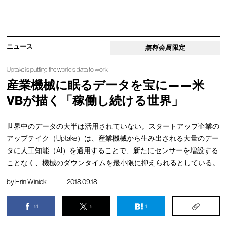
ニュース
無料会員
限定
Uptake is putting the world’s data to work
産業機械に眠るデータを宝に——米
VBが描く「稼働し続ける世界」
世界中のデータの大半は活用されていない。スタートアップ企業の
アップテイク（Uptake）は、産業機械から生み出される大量のデー
タに人工知能（AI）を適用することで、新たにセンサーを増設する
ことなく、機械のダウンタイムを最小限に抑えられるとしている。
by
Erin Winick
2018.09.18
51
5
1