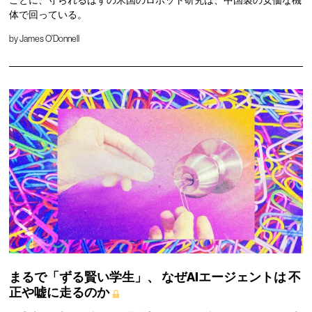
体で回っている。
by
James O'Donnell
まるで「ずる賢い学生」、
なぜAIエージェントは
不
正や嘘に走るのか