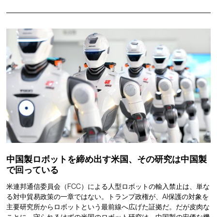
中国製ロボットを締め出す米国、その研究は中国製
で回っている
米連邦通信委員会（FCC）による人型ロボットの輸入禁止は、単な
る対中貿易政策の一章ではない。トランプ政権が、AI保護の対象を
主要研究所からロボットという最前線へ広げた証拠だ。だが皮肉な
ことに、守られるはずの米国のロボット研究は、中国製の安価な機