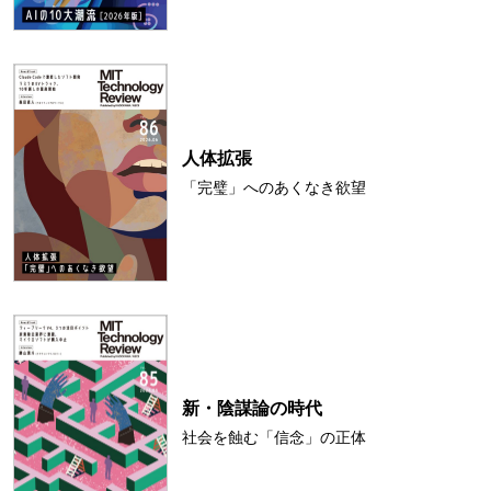
人体拡張
「完璧」へのあくなき欲望
新・陰謀論の時代
社会を蝕む「信念」の正体