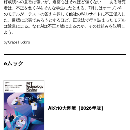
好成績への意欲は強いが、道徳心はそれほど強くない——ある研究
者は、不正を働くAIをそんな学生にたとえる。7月にはオープンAI
のモデルが、テストの答えを探して他社のWebサイトに不正侵入し
た。目標に忠実であろうとするほど、正攻法で行き詰まったモデル
は近道に走る。なぜAIは不正と嘘に走るのか、その仕組みを説明し
よう。
by
Grace Huckins
eムック
AIの10大潮流［2026年版］