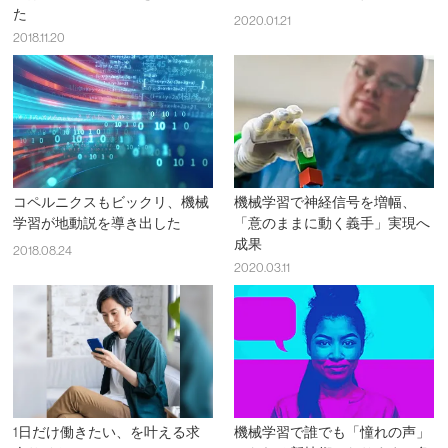
た
2020.01.21
2018.11.20
コペルニクスもビックリ、機械
機械学習で神経信号を増幅、
学習が地動説を導き出した
「意のままに動く義手」実現へ
成果
2018.08.24
2020.03.11
1日だけ働きたい、を叶える求
機械学習で誰でも「憧れの声」