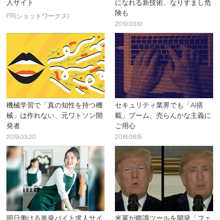
人サイト
になれる新技術、なりすまし危
険も
PR(ショットワークス)
2019.03.19
機械学習で「真の知性を持つ機
セキュリティ業界でも「AI搭
械」は作れない、元ワトソン開
載」ブーム、売らんかな主義に
発者
ご用心
2019.03.20
2018.08.15
明日働ける単発バイト求人サイ
米軍が鑑識ツールを開発「フェ