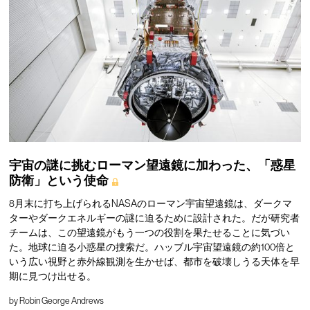
宇宙の謎に挑むローマン望遠鏡に加わった、「惑星
防衛」という使命
8月末に打ち上げられるNASAのローマン宇宙望遠鏡は、ダークマ
ターやダークエネルギーの謎に迫るために設計された。だが研究者
チームは、この望遠鏡がもう一つの役割を果たせることに気づい
た。地球に迫る小惑星の捜索だ。ハッブル宇宙望遠鏡の約100倍と
いう広い視野と赤外線観測を生かせば、都市を破壊しうる天体を早
期に見つけ出せる。
by
Robin George Andrews