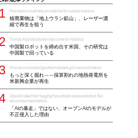
How lasers could help provide fuel for nuclear reactors
核廃棄物は「地上ウラン鉱山」、レーザー濃
縮で再生を狙う
Trump’s AI protectionism has come for robotics
中国製ロボットを締め出す米国、その研究は
中国製で回っている
How an overlooked geothermal plant got a second chance
もっと深く掘れ——採算割れの地熱発電所を
米新興企業が再生
OpenAI called the Hugging Face attack unprecedented. But
we’ve been here before.
「AIの暴走」ではない、オープンAIのモデルが
不正侵入した理由