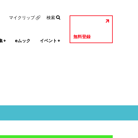
マイクリップ
検索
無料登録
集
+
eムック
イベント
+