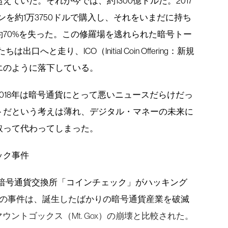
超えていた。それが今では、約1300億ドルだ。2017
インを約1万3750ドルで購入し、それをいまだに持ち
70%を失った。この修羅場を逃れられた暗号トー
と走り、ICO（Initial Coin Offering：新規
エのように落下している。
018年は暗号通貨にとって悪いニュースだらけだっ
トだという考えは薄れ、デジタル・マネーの未来に
取って代わってしまった。
ック事件
気暗号通貨交換所「コインチェック」がハッキング
この事件は、誕生したばかりの暗号通貨産業を破滅
ウントゴックス（Mt. Gox）の崩壊と比較された。