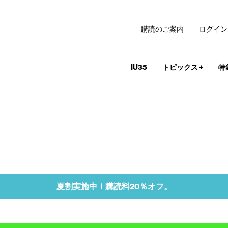
購読のご案内
ログイン
IU35
トピックス
+
特
夏割実施中！購読料20％オフ。