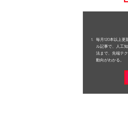
毎月120本以上
ル記事で、人工知
法まで、先端テク
動向がわかる。