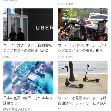
2019.08.08
ウーバー対グーグル、自動運転
ウーバーが作り出す、シェアリ
テクノロジーの盗用巡り訴訟
ングエコノミーの勝者と敗者
2017.02.27
2015.09.28
日本の創薬力低下、その本当の
ウーバーが電動スクーターを独
課題とは
自開発中、シェアサービス参入
へ
PR(三菱総合研究所)