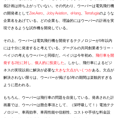
発計画は持ち上がっていない。その代わり、ウーバーは電気飛行機
の開発者として
Zee.Aero
、
Joby Aviation
、
eHang
、
Terrafugia
のような
企業名をあげている。どの企業も、理論的にはウーバーの計画を実
現できるような試作機を開発している。
その上、ウーバーは電気飛行機を開発するテクノロジーが5年以内
には十分に発達すると考えている。グーグルの共同創業者ラリー・
ペイジの考えもウーバーと同様だ。ペイジは今年初め、
飛行車を開
発する2社に対し、個人的に投資した
。しかし、飛行車によるビジ
ネスの実現以前に解決が必要な
大きな欠点がいくつか
ある。欠点が
解決されない限りは、ウーバーが掲げる5年の期間は楽観的すぎる
ように思われる。
もちろん、ウーバーは飛行車の問題を自覚している。発表された計
画書では、ウーバーは懸念事項として、（深呼吸して！）電池テク
ノロジー、車両効率、車両性能や信頼性、コストや手頃な料金設