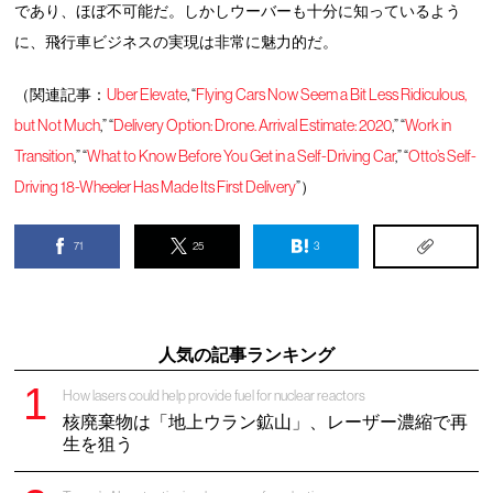
であり、ほぼ不可能だ。しかしウーバーも十分に知っているよう
に、飛行車ビジネスの実現は非常に魅力的だ。
（関連記事：
Uber Elevate
, “
Flying Cars Now Seem a Bit Less Ridiculous,
but Not Much
,” “
Delivery Option: Drone. Arrival Estimate: 2020
,” “
Work in
Transition
,” “
What to Know Before You Get in a Self-Driving Car
,” “
Otto’s Self-
Driving 18-Wheeler Has Made Its First Delivery
”）
71
25
3
人気の記事ランキング
How lasers could help provide fuel for nuclear reactors
核廃棄物は「地上ウラン鉱山」、レーザー濃縮で再
生を狙う