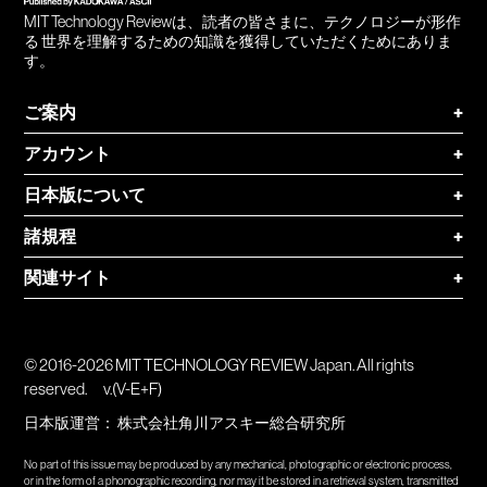
MIT Technology Reviewは、読者の皆さまに、テクノロジーが形作
る 世界を理解するための知識を獲得していただくためにありま
す。
ご案内
+
アカウント
+
日本版について
+
諸規程
+
関連サイト
+
© 2016-2026 MIT TECHNOLOGY REVIEW Japan. All rights
reserved.
v.(V-E+F)
日本版運営：
株式会社角川アスキー総合研究所
No part of this issue may be produced by any mechanical, photographic or electronic process,
or in the form of a phonographic recording, nor may it be stored in a retrieval system, transmitted