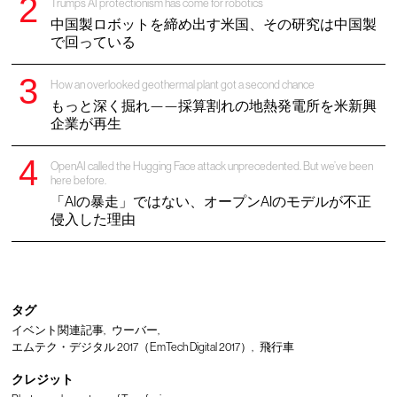
Trump’s AI protectionism has come for robotics
中国製ロボットを締め出す米国、その研究は中国製
で回っている
How an overlooked geothermal plant got a second chance
もっと深く掘れ——採算割れの地熱発電所を米新興
企業が再生
OpenAI called the Hugging Face attack unprecedented. But we’ve been
here before.
「AIの暴走」ではない、オープンAIのモデルが不正
侵入した理由
タグ
イベント関連記事
ウーバー
エムテク・デジタル 2017（EmTech Digital 2017）
飛行車
クレジット