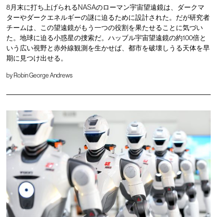
8月末に打ち上げられるNASAのローマン宇宙望遠鏡は、ダークマ
ターやダークエネルギーの謎に迫るために設計された。だが研究者
チームは、この望遠鏡がもう一つの役割を果たせることに気づい
た。地球に迫る小惑星の捜索だ。ハッブル宇宙望遠鏡の約100倍と
いう広い視野と赤外線観測を生かせば、都市を破壊しうる天体を早
期に見つけ出せる。
by
Robin George Andrews