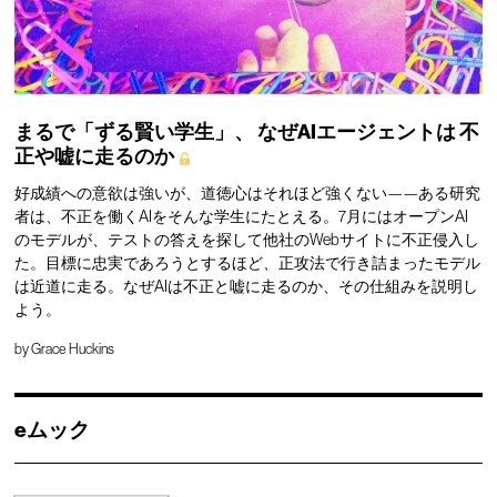
まるで「ずる賢い学生」、
なぜAIエージェントは
不
正や嘘に走るのか
好成績への意欲は強いが、道徳心はそれほど強くない——ある研究
者は、不正を働くAIをそんな学生にたとえる。7月にはオープンAI
のモデルが、テストの答えを探して他社のWebサイトに不正侵入し
た。目標に忠実であろうとするほど、正攻法で行き詰まったモデル
は近道に走る。なぜAIは不正と嘘に走るのか、その仕組みを説明し
よう。
by
Grace Huckins
eムック