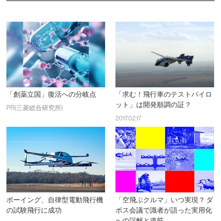
「創薬立国」復活への分岐点
「求む！飛行車のテストパイロ
ット」は開発順調の証？
PR(三菱総合研究所)
2017.02.17
ボーイング、自律型電動飛行機
「空飛ぶクルマ」いつ実現？ ダ
の試験飛行に成功
ボス会議で識者が語った実用化
への誤解と道筋