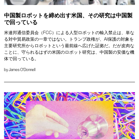
中国製ロボットを締め出す米国、その研究は中国製
で回っている
米連邦通信委員会（FCC）による人型ロボットの輸入禁止は、単な
る対中貿易政策の一章ではない。トランプ政権が、AI保護の対象を
主要研究所からロボットという最前線へ広げた証拠だ。だが皮肉な
ことに、守られるはずの米国のロボット研究は、中国製の安価な機
体で回っている。
by
James O'Donnell