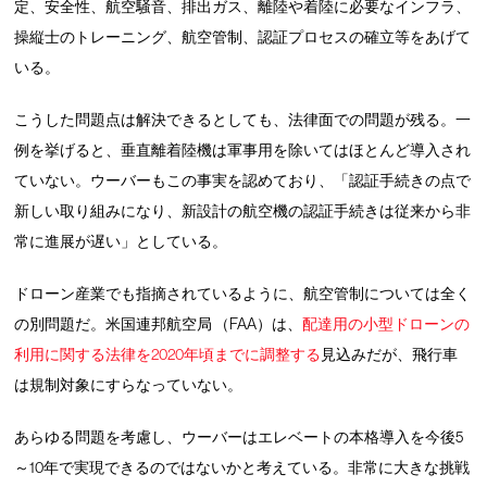
定、安全性、航空騒音、排出ガス、離陸や着陸に必要なインフラ、
操縦士のトレーニング、航空管制、認証プロセスの確立等をあげて
いる。
こうした問題点は解決できるとしても、法律面での問題が残る。一
例を挙げると、垂直離着陸機は軍事用を除いてはほとんど導入され
ていない。ウーバーもこの事実を認めており、「認証手続きの点で
新しい取り組みになり、新設計の航空機の認証手続きは従来から非
常に進展が遅い」としている。
ドローン産業でも指摘されているように、航空管制については全く
の別問題だ。米国連邦航空局 （FAA）は、
配達用の小型ドローンの
利用に関する法律を2020年頃までに調整する
見込みだが、飛行車
は規制対象にすらなっていない。
あらゆる問題を考慮し、ウーバーはエレベートの本格導入を今後5
～10年で実現できるのではないかと考えている。非常に大きな挑戦