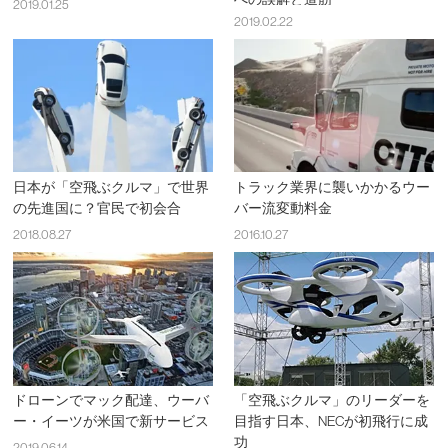
2019.01.25
2019.02.22
日本が「空飛ぶクルマ」で世界
トラック業界に襲いかかるウー
の先進国に？官民で初会合
バー流変動料金
2018.08.27
2016.10.27
ドローンでマック配達、ウーバ
「空飛ぶクルマ」のリーダーを
ー・イーツが米国で新サービス
目指す日本、NECが初飛行に成
功
2019.06.14