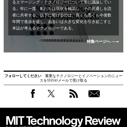
るエマージング・テクノロジーについて常に議論してい
る。年に一度、私たちは現状を確認し、その見通しを読
者に共有する。以下に挙げるのは、良くも悪くも今後数
年間で進歩を促し、あるいは大きな変化を引き起こすと
本誌が考えるテクノロジーである。
特集ページへ
フォローしてください
重要なテクノロジーとイノベーションのニュー
スをSNSやメールで受け取る
Facebook
Twitter
RSS
無料
会員
登録