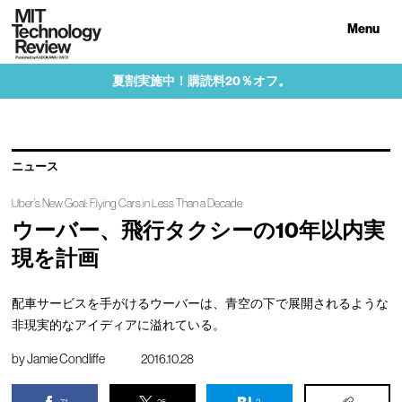
Menu
夏割実施中！購読料20％オフ。
ニュース
Uber’s New Goal: Flying Cars in Less Than a Decade
ウーバー、飛行タクシーの10年以内実
現を計画
配車サービスを手がけるウーバーは、青空の下で展開されるような
非現実的なアイディアに溢れている。
by
Jamie Condliffe
2016.10.28
71
25
3