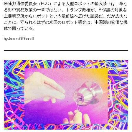
米連邦通信委員会（FCC）による人型ロボットの輸入禁止は、単な
る対中貿易政策の一章ではない。トランプ政権が、AI保護の対象を
主要研究所からロボットという最前線へ広げた証拠だ。だが皮肉な
ことに、守られるはずの米国のロボット研究は、中国製の安価な機
体で回っている。
by
James O'Donnell