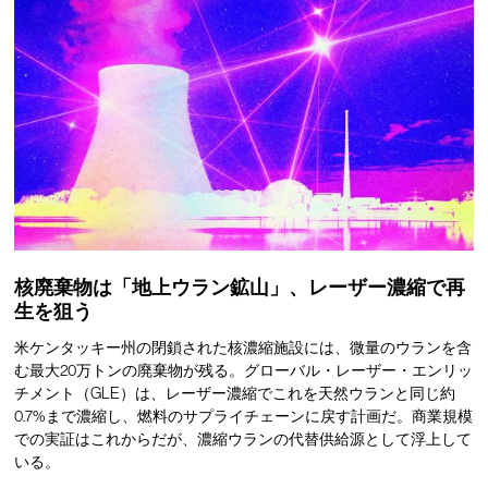
核廃棄物は「地上ウラン鉱山」、レーザー濃縮で再
生を狙う
米ケンタッキー州の閉鎖された核濃縮施設には、微量のウランを含
む最大20万トンの廃棄物が残る。グローバル・レーザー・エンリッ
チメント（GLE）は、レーザー濃縮でこれを天然ウランと同じ約
0.7%まで濃縮し、燃料のサプライチェーンに戻す計画だ。商業規模
での実証はこれからだが、濃縮ウランの代替供給源として浮上して
いる。