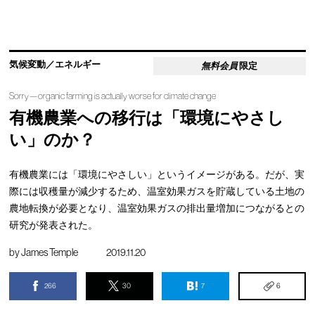
気候変動／エネルギー
無料会員
限定
Sorry—organic farming is actually worse for climate change
有機農業への移行は「環境にやさし
い」のか？
有機農業には「環境にやさしい」というイメージがある。だが、実
際には収穫量が減少するため、温室効果ガスを貯蔵している土地の
農地転換が必要となり、温室効果ガスの排出量増加につながるとの
研究が発表された。
by
James Temple
2019.11.20
266
30
7
6