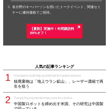
各分野のキーパーソンを招いたトークイベント、関連セミ
ナーに優待価格でご招待。
【夏割】実施中！年間購読料
20%オフ！
人気の記事ランキング
How lasers could help provide fuel for nuclear reactors
核廃棄物は「地上ウラン鉱山」、レーザー濃縮で再
生を狙う
Trump’s AI protectionism has come for robotics
中国製ロボットを締め出す米国、その研究は中国製
で回っている