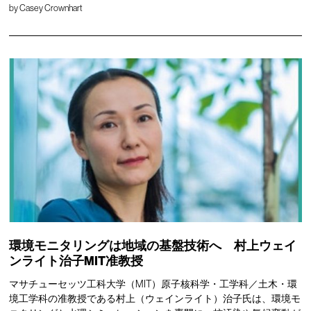
by
Casey Crownhart
環境モニタリングは地域の基盤技術へ 村上ウェイ
ンライト治子MIT准教授
マサチューセッツ工科大学（MIT）原子核科学・工学科／土木・環
境工学科の准教授である村上（ウェインライト）治子氏は、環境モ