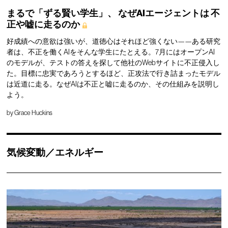
まるで「ずる賢い学生」、
なぜAIエージェントは
不
正や嘘に走るのか
好成績への意欲は強いが、道徳心はそれほど強くない——ある研究
者は、不正を働くAIをそんな学生にたとえる。7月にはオープンAI
のモデルが、テストの答えを探して他社のWebサイトに不正侵入し
た。目標に忠実であろうとするほど、正攻法で行き詰まったモデル
は近道に走る。なぜAIは不正と嘘に走るのか、その仕組みを説明し
よう。
by
Grace Huckins
気候変動／エネルギー