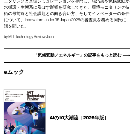
ニタリングと水理シミュレーションを専門に、核汚染や気候変動が
水循環・生態系に及ぼす影響を研究してきた。環境モニタリング技
術の最前線と社会課題との向き合い方、そしてイノベーターの条件
について、Innovators Under 35 Japan 2026の審査員を務める同氏に
話を聞いた。
by
MIT Technology Review Japan
「気候変動／エネルギー」の記事をもっと読む
eムック
AIの10大潮流［2026年版］