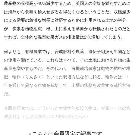
農産物の収穫高が40%減少するため、英国人の空腹を満たすために
は海外から食糧を輸入せざるを得なくなるということだ。収穫減少
による需要の急激な増長に対応するために利用される土地の半分
が、炭素を植物組織、根、土に蓄える草原から転換されたものだと
すれば、全体的な温室効果ガスの排出量は21%増加してしまう。
何よりも、有機農業では、合成肥料や農薬、遺伝子組換え生物など
の使用を避けている。これらはすべて、その土地における作物の生
産量を増やすものだ。その代わり、有機栽培農家は動物の肥料や堆
肥、輪作（りんさく）といった栽培方法などに頼る。輪作とは、1
年を通して異なる作物を栽培して、土壌の状態を改善する栽培方法
だ。
今回の研究では、こういった生物学的な投入物は、窒素ベースの合
成肥料よりも温室効果ガスの排出量が少ない …
こちらは会員限定の記事です。