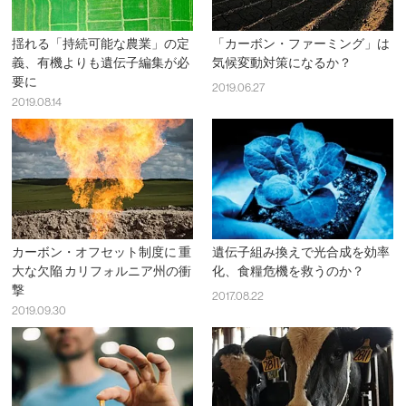
揺れる「持続可能な農業」の定
「カーボン・ファーミング」は
義、有機よりも遺伝子編集が必
気候変動対策になるか？
要に
2019.06.27
2019.08.14
カーボン・オフセット制度に 重
遺伝子組み換えで光合成を効率
大な欠陥 カリフォルニア州の衝
化、食糧危機を救うのか？
撃
2017.08.22
2019.09.30