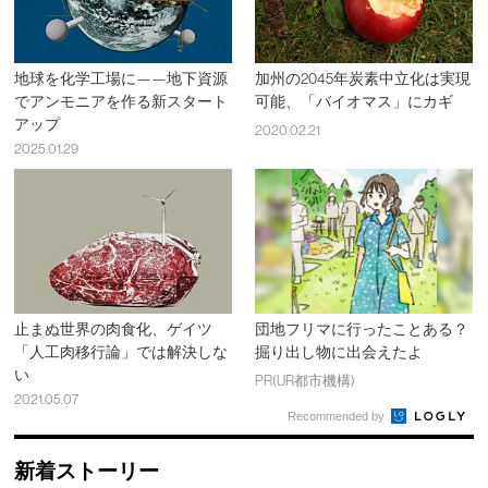
地球を化学工場に——地下資源
加州の2045年炭素中立化は実現
でアンモニアを作る新スタート
可能、「バイオマス」にカギ
アップ
2020.02.21
2025.01.29
止まぬ世界の肉食化、ゲイツ
団地フリマに行ったことある？
「人工肉移行論」では解決しな
掘り出し物に出会えたよ
い
PR(UR都市機構)
2021.05.07
Recommended by
新着ストーリー