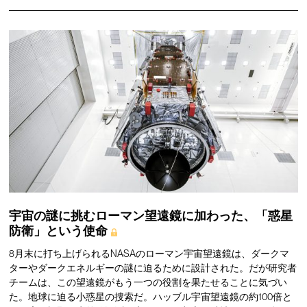
宇宙の謎に挑むローマン望遠鏡に加わった、「惑星
防衛」という使命
8月末に打ち上げられるNASAのローマン宇宙望遠鏡は、ダークマ
ターやダークエネルギーの謎に迫るために設計された。だが研究者
チームは、この望遠鏡がもう一つの役割を果たせることに気づい
た。地球に迫る小惑星の捜索だ。ハッブル宇宙望遠鏡の約100倍と