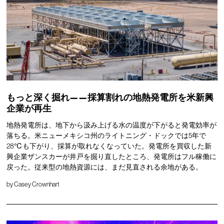
もっと深く掘れ——採算割れの地熱発電所を米新興
企業が再生
地熱発電所は、地下から汲み上げる水の温度が下がると発電効率が
落ちる。米ニューメキシコ州のライトニング・ドックでは5年で
28℃も下がり、採算が取れなくなっていた。発電所を買収した新
興企業ザンスカーが井戸を掘り直したところ、発電所はフル稼働に
戻った。従来型の地熱資源には、まだ見直される余地がある。
by
Casey Crownhart