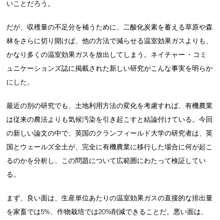
いことだろう。
だが、収穫量の不足分を補うために、二酸化炭素を蓄える草原や森
林をさらに切り開けば、他の方法で減らせる温室効果ガスよりも、
かなり多くの温室効果ガスを放出してしまう。ネイチャー ・コミ
ュニケーションズ誌に掲載された新しい研究がこんな事実を明らか
にした。
最近の別の研究でも、土地利用方法の変化を考慮すれば、有機農業
は従来の農法よりも気候汚染を引き起こすと結論付けている。今回
の新しい論文の中で、英国のクランフィールド大学の研究者は、英
国とウェールズ全土が、完全に有機農業に移行した場合に何が起こ
るのかを分析し、この問題について広範囲にわたって検証してい
る。
まず、良い面は、生産単位あたりの温室効果ガスの直接的な排出量
を家畜では5%、作物栽培では20%削減できることだ。悪い面は、