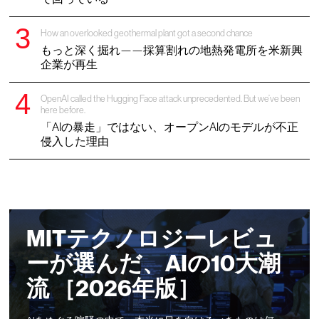
How an overlooked geothermal plant got a second chance
もっと深く掘れ——採算割れの地熱発電所を米新興
企業が再生
OpenAI called the Hugging Face attack unprecedented. But we’ve been
here before.
「AIの暴走」ではない、オープンAIのモデルが不正
侵入した理由
MITテクノロジーレビュ
ーが選んだ、AIの10大潮
流 ［2026年版］