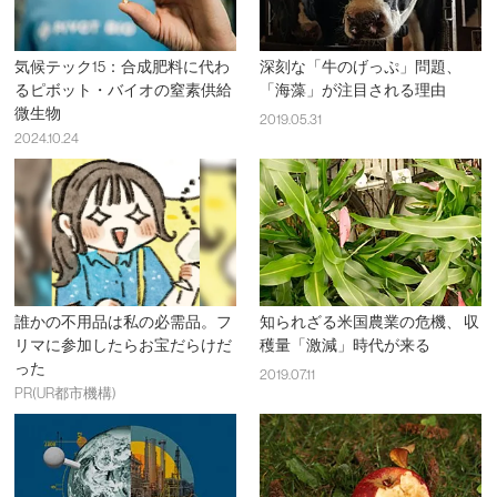
気候テック15：合成肥料に代わ
深刻な「牛のげっぷ」問題、
るピボット・バイオの窒素供給
「海藻」が注目される理由
微生物
2019.05.31
2024.10.24
誰かの不用品は私の必需品。フ
知られざる米国農業の危機、 収
リマに参加したらお宝だらけだ
穫量「激減」時代が来る
った
2019.07.11
PR(UR都市機構)