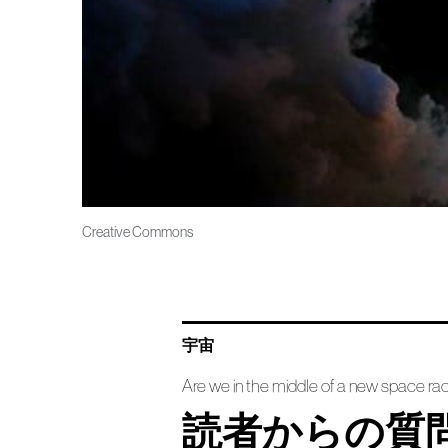
Creative Commons
宇宙
Are we in the middle of a new space rac
読者からの質