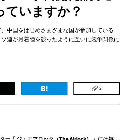
っていますか？
ア、中国をはじめさまざまな国が参加している
とソ連が月着陸を競ったように互いに競争関係に
2
「 ジ・エアロック（The Airlock） 」には毎