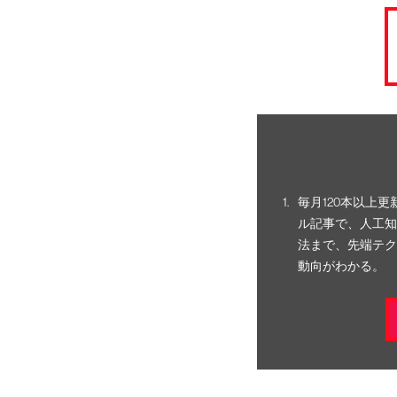
毎月120本以上
ル記事で、人工知
法まで、先端テク
動向がわかる。