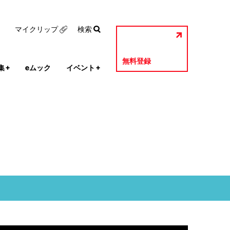
マイクリップ
検索
無料登録
集
+
eムック
イベント
+