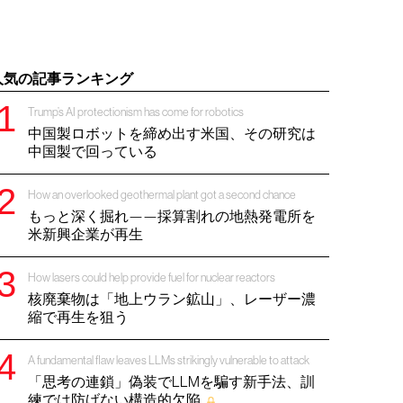
人気の記事ランキング
Trump’s AI protectionism has come for robotics
中国製ロボットを締め出す米国、その研究は
中国製で回っている
How an overlooked geothermal plant got a second chance
もっと深く掘れ——採算割れの地熱発電所を
米新興企業が再生
How lasers could help provide fuel for nuclear reactors
核廃棄物は「地上ウラン鉱山」、レーザー濃
縮で再生を狙う
A fundamental flaw leaves LLMs strikingly vulnerable to attack
「思考の連鎖」偽装でLLMを騙す新手法、訓
練では防げない構造的欠陥