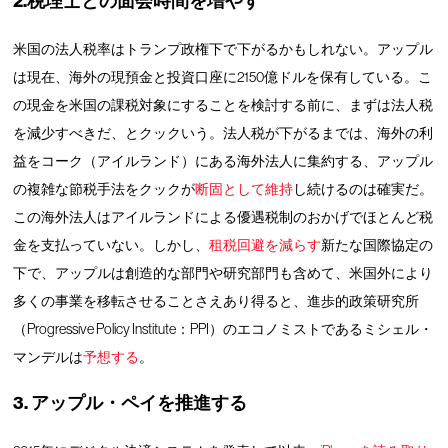
2.税理士との面会時間を増やす
米国の法人税率はトランプ政権下で下がるかもしれない。アップル
は現在、海外の現預金と投資口座に2150億ドルを保有している。こ
の現金を米国の課税対象にすることを検討する前に、まずは法人税
を減少すべきだ、とクックいう。法人税が下がるまでは、海外の利
益をコーク（アイルランド）にある海外法人に集約する、アップル
の複雑な節税手法をクックが
断固として維持
し続けるのは確実だ。
この海外法人はアイルランドによる優遇税制のおかげでほとんど税
金を支払っていない。しかし、
租税回避を減らす
新たな国際協定の
下で、アップルは創造的な部門や研究部門も含めて、米国外により
多くの事業を移転させることさえあり得ると、進歩的政策研究所
（Progressive Policy Institute：PPI）のエコノミストであるミシェル・
マンデルは
予想する
。
3. アップル・ペイを推進する