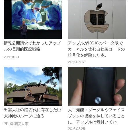
情報公開請求でわかったアップ
アップルがiOS 10のベータ版で
ルの長期的医療戦略
カーネルを含む自社製コードの
暗号化を解除した本...
2016.11.30
2016.07.07
出雲大社の謎 古代に存在した巨
人工知能：グーグルやフェイス
大神殿のルーツに迫る
ブックの後塵を拝していること
に、アップルは気付いてい...
PR(國學院大學)
2016.08.25