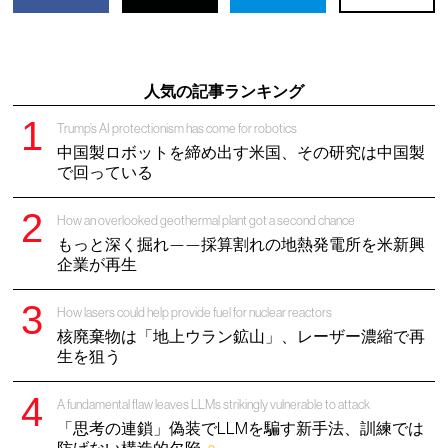
人気の記事ランキング
Trump’s AI protectionism has come for robotics
中国製ロボットを締め出す米国、その研究は中国製
で回っている
How an overlooked geothermal plant got a second chance
もっと深く掘れ——採算割れの地熱発電所を米新興
企業が再生
How lasers could help provide fuel for nuclear reactors
核廃棄物は「地上ウラン鉱山」、レーザー濃縮で再
生を狙う
A fundamental flaw leaves LLMs strikingly vulnerable to attack
「思考の連鎖」偽装でLLMを騙す新手法、訓練では
防げない構造的欠陥