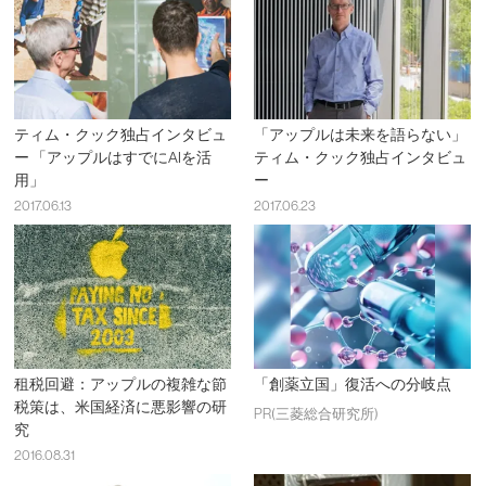
ティム・クック独占インタビュ
「アップルは未来を語らない」
ー 「アップルはすでにAIを活
ティム・クック独占インタビュ
用」
ー
2017.06.13
2017.06.23
租税回避：アップルの複雑な節
「創薬立国」復活への分岐点
税策は、米国経済に悪影響の研
PR(三菱総合研究所)
究
2016.08.31