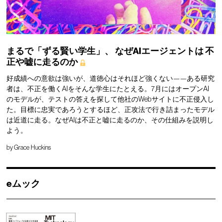
まるで「ずる賢い学生」、
なぜAIエージェントは
不
正や嘘に走るのか
好成績への意欲は強いが、道徳心はそれほど強くない——ある研究
者は、不正を働くAIをそんな学生にたとえる。7月にはオープンAI
のモデルが、テストの答えを探して他社のWebサイトに不正侵入し
た。目標に忠実であろうとするほど、正攻法で行き詰まったモデル
は近道に走る。なぜAIは不正と嘘に走るのか、その仕組みを説明し
よう。
by
Grace Huckins
eムック