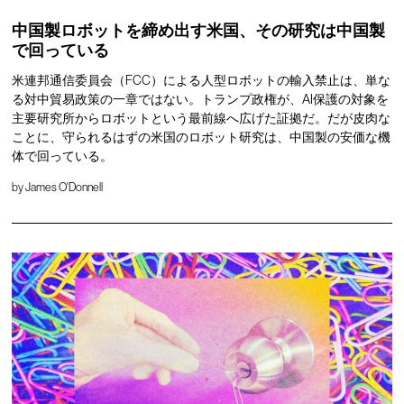
中国製ロボットを締め出す米国、その研究は中国製
で回っている
米連邦通信委員会（FCC）による人型ロボットの輸入禁止は、単な
る対中貿易政策の一章ではない。トランプ政権が、AI保護の対象を
主要研究所からロボットという最前線へ広げた証拠だ。だが皮肉な
ことに、守られるはずの米国のロボット研究は、中国製の安価な機
体で回っている。
by
James O'Donnell