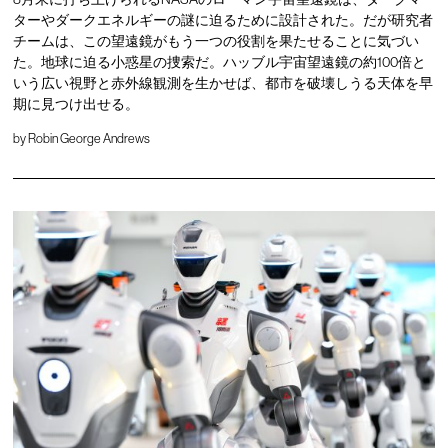
ターやダークエネルギーの謎に迫るために設計された。だが研究者
チームは、この望遠鏡がもう一つの役割を果たせることに気づい
た。地球に迫る小惑星の捜索だ。ハッブル宇宙望遠鏡の約100倍と
いう広い視野と赤外線観測を生かせば、都市を破壊しうる天体を早
期に見つけ出せる。
by
Robin George Andrews