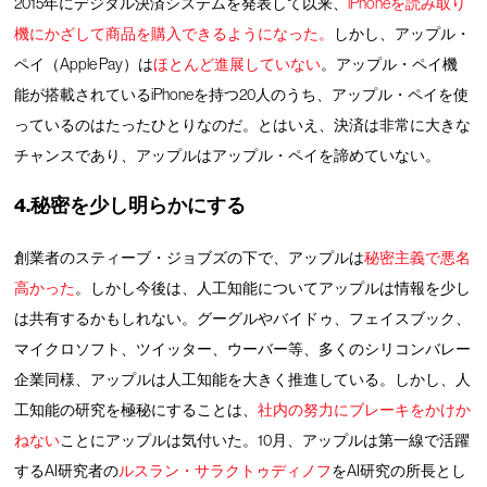
2015年にデジタル決済システムを発表して以来、
iPhoneを読み取り
機にかざして商品を購入できるようになった。
しかし、アップル・
ペイ（Apple Pay）は
ほとんど進展していない
。アップル・ペイ機
能が搭載されているiPhoneを持つ20人のうち、アップル・ペイを使
っているのはたったひとりなのだ。とはいえ、決済は非常に大きな
チャンスであり、アップルはアップル・ペイを諦めていない。
4.秘密を少し明らかにする
創業者のスティーブ・ジョブズの下で、アップルは
秘密主義で悪名
高かった
。しかし今後は、人工知能についてアップルは情報を少し
は共有するかもしれない。グーグルやバイドゥ、フェイスブック、
マイクロソフト、ツイッター、ウーバー等、多くのシリコンバレー
企業同様、アップルは人工知能を大きく推進している。しかし、人
工知能の研究を極秘にすることは、
社内の努力にブレーキをかけか
ねない
ことにアップルは気付いた。10月、アップルは第一線で活躍
するAI研究者の
ルスラン・サラクトゥディノフ
をAI研究の所長とし