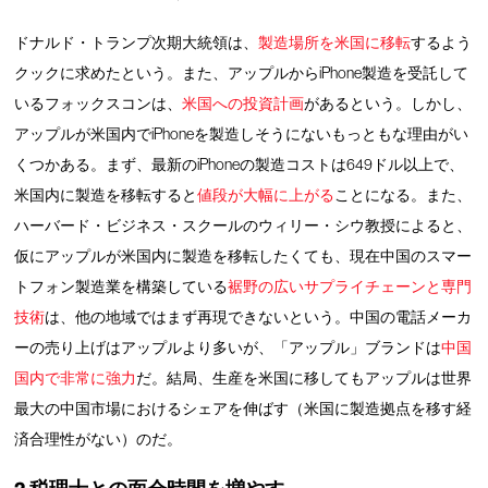
ドナルド・トランプ次期大統領は、
製造場所を米国に移転
するよう
クックに求めたという。また、アップルからiPhone製造を受託して
いるフォックスコンは、
米国への投資計画
があるという。しかし、
アップルが米国内でiPhoneを製造しそうにないもっともな理由がい
くつかある。まず、最新のiPhoneの製造コストは649ドル以上で、
米国内に製造を移転すると
値段が大幅に上がる
ことになる。また、
ハーバード・ビジネス・スクールのウィリー・シウ教授によると、
仮にアップルが米国内に製造を移転したくても、現在中国のスマー
トフォン製造業を構築している
裾野の広いサプライチェーンと専門
技術
は、他の地域ではまず再現できないという。中国の電話メーカ
ーの売り上げはアップルより多いが、「アップル」ブランドは
中国
国内で非常に強力
だ。結局、生産を米国に移してもアップルは世界
最大の中国市場におけるシェアを伸ばす（米国に製造拠点を移す経
済合理性がない）のだ。