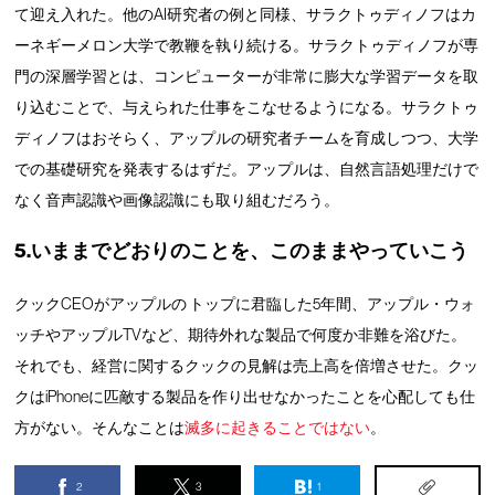
て迎え入れた。他のAI研究者の例と同様、サラクトゥディノフはカ
ーネギーメロン大学で教鞭を執り続ける。サラクトゥディノフが専
門の深層学習とは、コンピューターが非常に膨大な学習データを取
り込むことで、与えられた仕事をこなせるようになる。サラクトゥ
ディノフはおそらく、アップルの研究者チームを育成しつつ、大学
での基礎研究を発表するはずだ。アップルは、自然言語処理だけで
なく音声認識や画像認識にも取り組むだろう。
5.いままでどおりのことを、このままやっていこう
クックCEOがアップルの トップに君臨した5年間、アップル・ウォ
ッチやアップルTVなど、期待外れな製品で何度か非難を浴びた。
それでも、経営に関するクックの見解は売上高を倍増させた。クッ
クはiPhoneに匹敵する製品を作り出せなかったことを心配しても仕
方がない。そんなことは
滅多に起きることではない
。
2
3
1