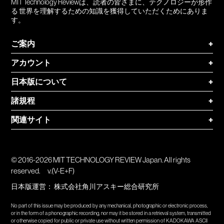
MIT Technology Reviewは、読者の皆さまに、テクノロジーが形作
る 世界を理解するための知識を獲得していただくためにありま
す。
ご案内
+
アカウント
+
日本版について
+
諸規程
+
関連サイト
+
© 2016-2026 MIT TECHNOLOGY REVIEW Japan. All rights
reserved.
v.(V-E+F)
日本版運営：
株式会社角川アスキー総合研究所
No part of this issue may be produced by any mechanical, photographic or electronic process,
or in the form of a phonographic recording, nor may it be stored in a retrieval system, transmitted
or otherwise copied for public or private use without written permission of KADOKAWA ASCII