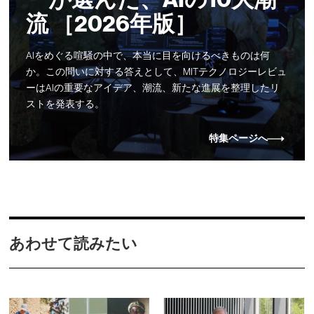
流 ［2026年版］
AIをめぐる喧騒の中で、本当に目を向けるべきものは何
か。この問いに対する答えとして、MITテクノロジーレビュ
ーはAIの重要なアイデア、潮流、新たな進展を整理したリ
ストを発表する。
特集ページへ
あわせて読みたい