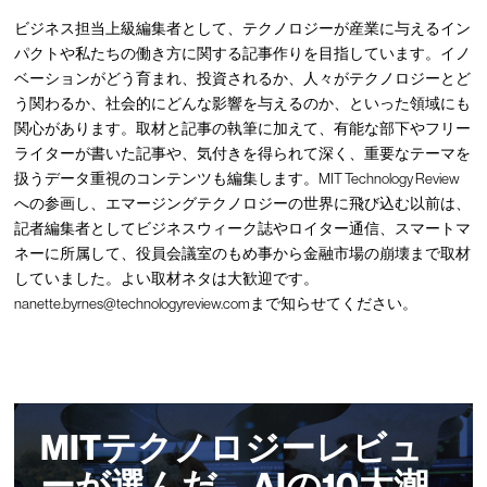
ビジネス担当上級編集者として、テクノロジーが産業に与えるイン
パクトや私たちの働き方に関する記事作りを目指しています。イノ
ベーションがどう育まれ、投資されるか、人々がテクノロジーとど
う関わるか、社会的にどんな影響を与えるのか、といった領域にも
関心があります。取材と記事の執筆に加えて、有能な部下やフリー
ライターが書いた記事や、気付きを得られて深く、重要なテーマを
扱うデータ重視のコンテンツも編集します。MIT Technology Review
への参画し、エマージングテクノロジーの世界に飛び込む以前は、
記者編集者としてビジネスウィーク誌やロイター通信、スマートマ
ネーに所属して、役員会議室のもめ事から金融市場の崩壊まで取材
していました。よい取材ネタは大歓迎です。
nanette.byrnes@technologyreview.comまで知らせてください。
MITテクノロジーレビュ
ーが選んだ、AIの10大潮