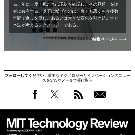
る。年に一度、私たちは現状を確認し、その見通しを読
者に共有する。以下に挙げるのは、良くも悪くも今後数
年間で進歩を促し、あるいは大きな変化を引き起こすと
本誌が考えるテクノロジーである。
特集ページへ
フォローしてください
重要なテクノロジーとイノベーションのニュー
スをSNSやメールで受け取る
Facebook
Twitter
RSS
無料
会員
登録