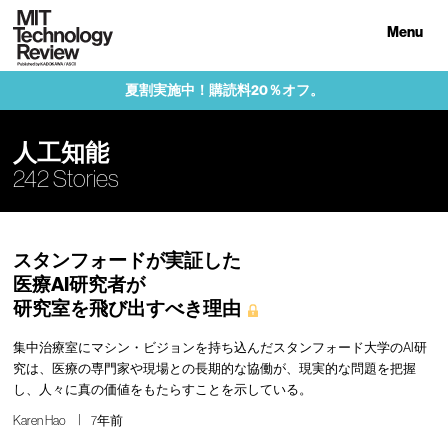
Menu
夏割実施中！購読料20％オフ。
人工知能
242 Stories
スタンフォードが実証した
医療AI研究者が
研究室を飛び出すべき理由
集中治療室にマシン・ビジョンを持ち込んだスタンフォード大学のAI研
究は、医療の専門家や現場との長期的な協働が、現実的な問題を把握
し、人々に真の価値をもたらすことを示している。
Karen Hao
7年前