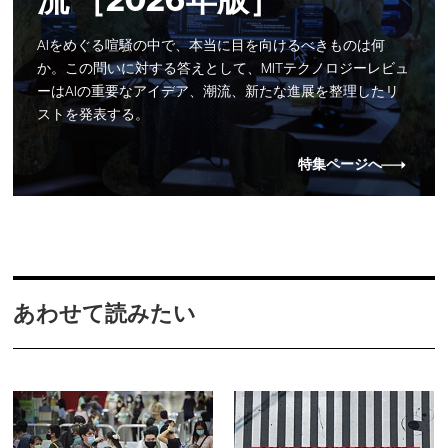
流 ［2026年版］
AIをめぐる喧騒の中で、本当に目を向けるべきものは何
か。この問いに対する答えとして、MITテクノロジーレビュ
ーはAIの重要なアイデア、潮流、新たな進展を整理したリ
ストを発表する。
特集ページへ
あわせて読みたい