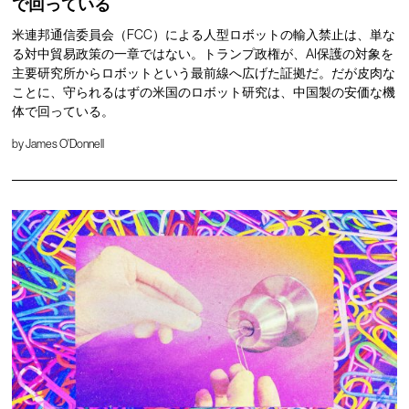
で回っている
米連邦通信委員会（FCC）による人型ロボットの輸入禁止は、単な
る対中貿易政策の一章ではない。トランプ政権が、AI保護の対象を
主要研究所からロボットという最前線へ広げた証拠だ。だが皮肉な
ことに、守られるはずの米国のロボット研究は、中国製の安価な機
体で回っている。
by
James O'Donnell