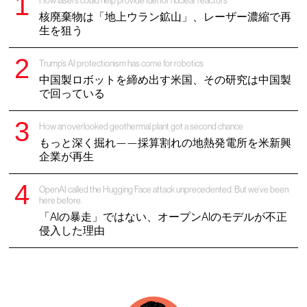
How lasers could help provide fuel for nuclear reactors
核廃棄物は「地上ウラン鉱山」、レーザー濃縮で再
生を狙う
Trump’s AI protectionism has come for robotics
中国製ロボットを締め出す米国、その研究は中国製
で回っている
How an overlooked geothermal plant got a second chance
もっと深く掘れ——採算割れの地熱発電所を米新興
企業が再生
OpenAI called the Hugging Face attack unprecedented. But we’ve been
here before.
「AIの暴走」ではない、オープンAIのモデルが不正
侵入した理由