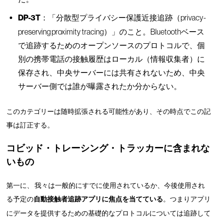
DP-3T
：「分散型プライバシー保護近接追跡（privacy-
preserving proximity tracing）」のこと。Bluetoothベース
で追跡するためのオープンソースのプロトコルで、個
別の携帯電話の接触履歴はローカル（情報収集者）に
保存され、中央サーバーには共有されないため、中央
サーバー側では誰が曝露されたか分からない。
このカテゴリーは随時拡張される可能性があり、その時点でこの記
事は訂正する。
コビッド・トレーシング・トラッカー
に含まれな
いもの
第一に、 我々は一般的にすでに使用されているか、今後使用され
る予定の
自動接触者追跡アプリに焦点を当てている
。つまりアプリ
にデータを提供するための基礎的なプロトコルについては追跡して