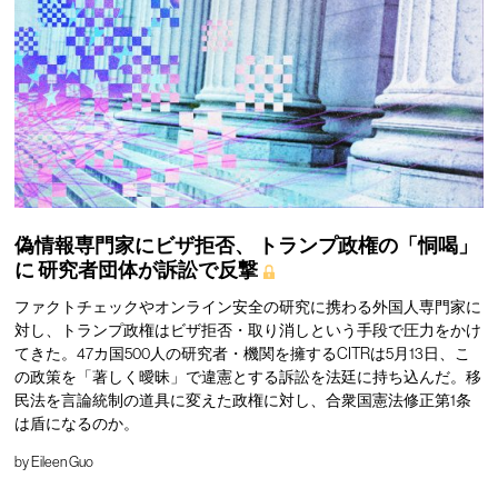
偽情報専門家にビザ拒否、
トランプ政権の「恫喝」
に
研究者団体が訴訟で反撃
ファクトチェックやオンライン安全の研究に携わる外国人専門家に
対し、トランプ政権はビザ拒否・取り消しという手段で圧力をかけ
てきた。47カ国500人の研究者・機関を擁するCITRは5月13日、こ
の政策を「著しく曖昧」で違憲とする訴訟を法廷に持ち込んだ。移
民法を言論統制の道具に変えた政権に対し、合衆国憲法修正第1条
は盾になるのか。
by
Eileen Guo