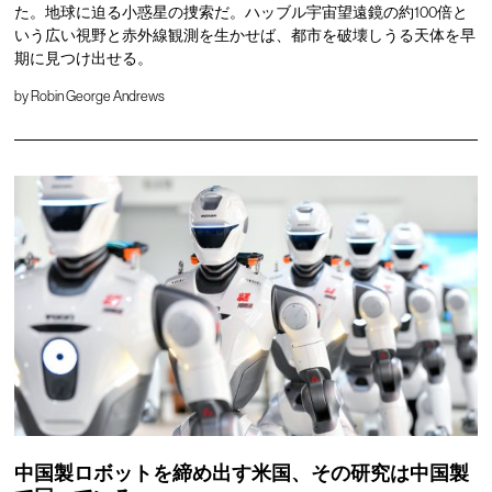
た。地球に迫る小惑星の捜索だ。ハッブル宇宙望遠鏡の約100倍と
いう広い視野と赤外線観測を生かせば、都市を破壊しうる天体を早
期に見つけ出せる。
by
Robin George Andrews
中国製ロボットを締め出す米国、その研究は中国製