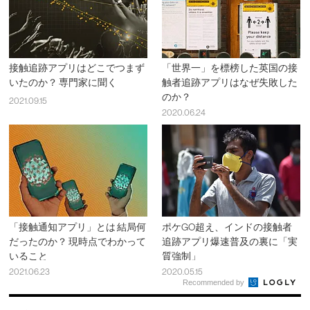
接触追跡アプリはどこでつまず
「世界一」を標榜した英国の接
いたのか？ 専門家に聞く
触者追跡アプリはなぜ失敗した
のか？
2021.09.15
2020.06.24
「接触通知アプリ」とは 結局何
ポケGO超え、インドの接触者
だったのか？ 現時点でわかって
追跡アプリ爆速普及の裏に「実
いること
質強制」
2021.06.23
2020.05.15
Recommended by