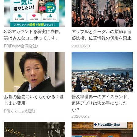
SNSアカウントを着実に成長。
アップルとグーグルの接触者追
実はみんなココ使ってます。
跡技術、位置情報の併用を禁止
PR(Dreaw合同会社)
2020.05.10
お墓の撤去にいくらかかる？墓
普及率世界一のアイスランド、
じまい費用
追跡アプリは決め手になった
か？
PR(くらしの話題)
2020.05.13