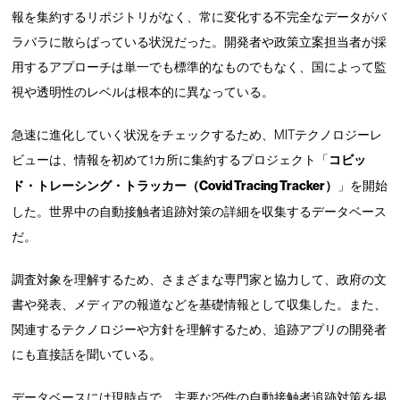
報を集約するリポジトリがなく、常に変化する不完全なデータがバ
ラバラに散らばっている状況だった。開発者や政策立案担当者が採
用するアプローチは単一でも標準的なものでもなく、国によって監
視や透明性のレベルは根本的に異なっている。
急速に進化していく状況をチェックするため、MITテクノロジーレ
ビューは、情報を初めて1カ所に集約するプロジェクト「
コビッ
ド・トレーシング・トラッカー（Covid Tracing Tracker）
」を開始
した。世界中の自動接触者追跡対策の詳細を収集するデータベース
だ。
調査対象を理解するため、さまざまな専門家と協力して、政府の文
書や発表、メディアの報道などを基礎情報として収集した。また、
関連するテクノロジーや方針を理解するため、追跡アプリの開発者
にも直接話を聞いている。
データベースには現時点で、主要な25件の自動接触者追跡対策を掲