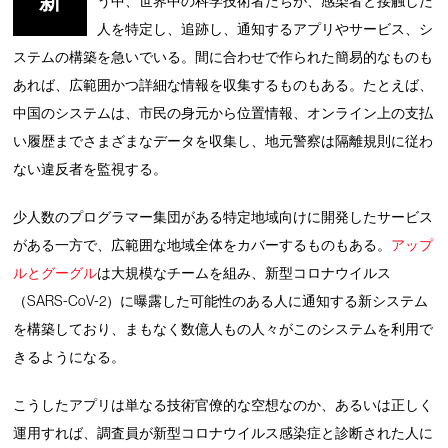
新
う中、世界中の科学技術者たちが、感染者と接触した
人を特定し、追跡し、通知するアプリやサービス、シ
ステムの構築を急いでいる。間に合わせで作られた簡易的なものも
あれば、広範囲かつ詳細な情報を収集するものもある。たとえば、
中国のシステムは、市民の身元から位置情報、オンライン上の支払
い履歴までさまざまなデータを収集し、地元警察は隔離規則に従わ
ない違反者を監視する。
少人数のプログラマー集団がある特定地域向けに開発したサービス
がある一方で、広範囲な地域全体をカバーするものもある。
アップ
ルとグーグル
は大規模なチームを組み、新型コロナウイルス
（SARS-CoV-2）に曝露した可能性のある人に通知する新システム
を構築しており、まもなく数億人もの人々がこのシステムを利用で
きるようになる。
こうしたアプリは単なる技術官僚的な空想なのか、あるいは正しく
運用すれば、調査員が新型コロナウイルス感染症と診断された人に