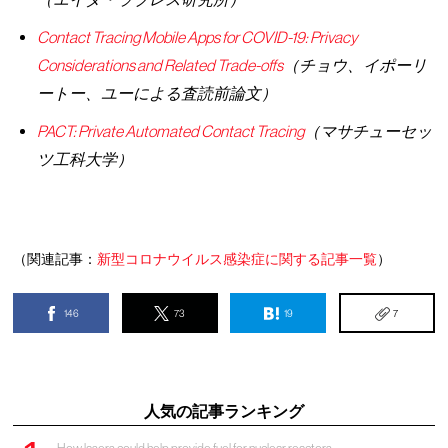
Contact Tracing Mobile Apps for COVID-19: Privacy
Considerations and Related Trade-offs
（チョウ、イポーリ
ートー、ユーによる査読前論文）
PACT: Private Automated Contact Tracing
（マサチューセッ
ツ工科大学）
（関連記事：
新型コロナウイルス感染症に関する記事一覧
）
146
73
19
7
人気の記事ランキング