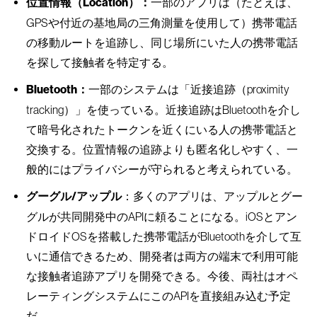
位置情報（Location）：
一部のアプリは（たとえば、
GPSや付近の基地局の三角測量を使用して）携帯電話
の移動ルートを追跡し、同じ場所にいた人の携帯電話
を探して接触者を特定する。
Bluetooth：
一部のシステムは「近接追跡（proximity
tracking）」を使っている。近接追跡はBluetoothを介し
て暗号化されたトークンを近くにいる人の携帯電話と
交換する。位置情報の追跡よりも匿名化しやすく、一
般的にはプライバシーが守られると考えられている。
グーグル/アップル
：多くのアプリは、アップルとグー
グルが共同開発中のAPIに頼ることになる。iOSとアン
ドロイドOSを搭載した携帯電話がBluetoothを介して互
いに通信できるため、開発者は両方の端末で利用可能
な接触者追跡アプリを開発できる。今後、両社はオペ
レーティングシステムにこのAPIを直接組み込む予定
だ。