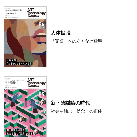
人体拡張
「完璧」へのあくなき欲望
新・陰謀論の時代
社会を蝕む「信念」の正体