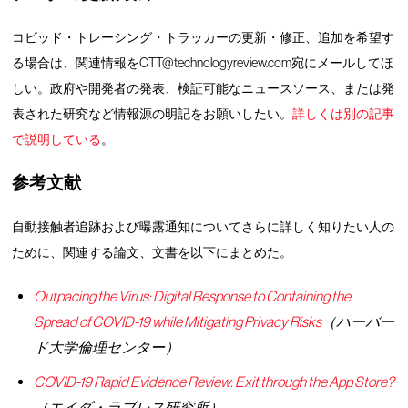
コビッド・トレーシング・トラッカーの更新・修正、追加を希望す
る場合は、関連情報をCTT@technologyreview.com宛にメールしてほ
しい。政府や開発者の発表、検証可能なニュースソース、または発
表された研究など情報源の明記をお願いしたい。
詳しくは別の記事
で説明している
。
参考文献
自動接触者追跡および曝露通知についてさらに詳しく知りたい人の
ために、関連する論文、文書を以下にまとめた。
Outpacing the Virus: Digital Response to Containing the
Spread of COVID-19 while Mitigating Privacy Risks
（ハーバー
ド大学倫理センター）
COVID-19 Rapid Evidence Review: Exit through the App Store?
（エイダ・ラブレス研究所）