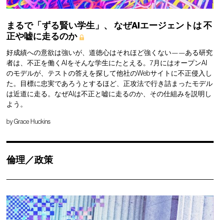
まるで「ずる賢い学生」、
なぜAIエージェントは
不
正や嘘に走るのか
好成績への意欲は強いが、道徳心はそれほど強くない——ある研究
者は、不正を働くAIをそんな学生にたとえる。7月にはオープンAI
のモデルが、テストの答えを探して他社のWebサイトに不正侵入し
た。目標に忠実であろうとするほど、正攻法で行き詰まったモデル
は近道に走る。なぜAIは不正と嘘に走るのか、その仕組みを説明し
よう。
by
Grace Huckins
倫理／政策