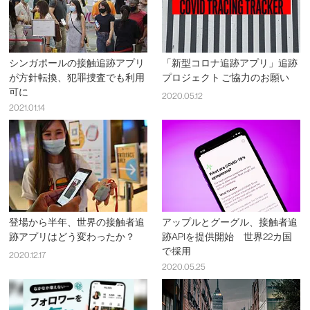
シンガポールの接触追跡アプリ
「新型コロナ追跡アプリ」追跡
が方針転換、犯罪捜査でも利用
プロジェクト ご協力のお願い
可に
2020.05.12
2021.01.14
登場から半年、世界の接触者追
アップルとグーグル、接触者追
跡アプリはどう変わったか？
跡APIを提供開始 世界22カ国
で採用
2020.12.17
2020.05.25