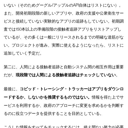
いない（そのためグーグル/アップルのAPI自体はリストにない）。
また、開発初期段階の新しいアプリや、政府の支援や公衆衛生サー
ビスと接続していない実験的なアプリの追跡もしていない。初期調
査では150本以上の準備段階の接触者追跡アプリをリストアップし
ているが、その多くは一般にリリースされるまでの明確な道筋がな
い。プロジェクトが進み、実際に使えるようになったら、リストに
追加していく予定だ。
第二に、人間による接触者追跡と自動システム間の相互作用は重要
だが、
現段階では人間による接触者追跡はチェックしていない
。
最後に、
コビッド・トレーシング・トラッカー
はアプリをダウンロ
ードするか、しないかを推奨するものではない。
情報を得た上でサ
ービスを利用するか、政府のアプローチに変更を求めるかを判断す
るのに役立つデータを提供することを目的としている。
こうした情報をすべてをチェックするには、絶え間ない努力が必要