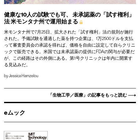
健康な10人の試験でも可、
未承認薬の「試す権利」
法
米モンタナ州で運用始まる
米モンタナ州で7月25日、拡大された「試す権利」法の規則が施行
された。予備試験を通過した薬を持つ企業は、1万2500ドルを支払
って審査委員会の承認を得れば、価格を自由に設定して自らクリニ
ックで販売できる。米国では未承認薬の提供にFDAの関与が必要だ
が、この経路はその外側にある。第1号クリニックは年内に開業す
る見込みだ。
by
Jessica Hamzelou
「生物工学／医療」の記事をもっと読む
eムック