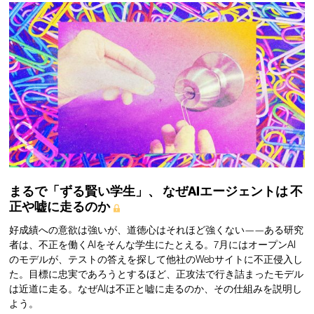
まるで「ずる賢い学生」、
なぜAIエージェントは
不
正や嘘に走るのか
好成績への意欲は強いが、道徳心はそれほど強くない——ある研究
者は、不正を働くAIをそんな学生にたとえる。7月にはオープンAI
のモデルが、テストの答えを探して他社のWebサイトに不正侵入し
た。目標に忠実であろうとするほど、正攻法で行き詰まったモデル
は近道に走る。なぜAIは不正と嘘に走るのか、その仕組みを説明し
よう。