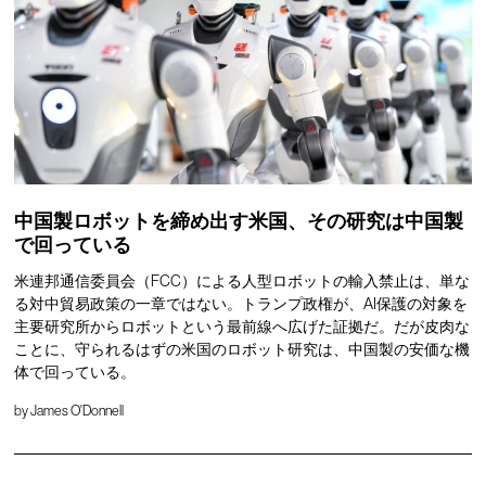
中国製ロボットを締め出す米国、その研究は中国製
で回っている
米連邦通信委員会（FCC）による人型ロボットの輸入禁止は、単な
る対中貿易政策の一章ではない。トランプ政権が、AI保護の対象を
主要研究所からロボットという最前線へ広げた証拠だ。だが皮肉な
ことに、守られるはずの米国のロボット研究は、中国製の安価な機
体で回っている。
by
James O'Donnell