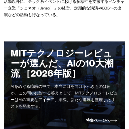
活動以外に、テック系イベントにおける多様性を支援するベンチャ
ー企業「ジェネオ（Jeneo）」の経営、定期的な講演やBBCへの出
演などの活動も行なっている。
MITテクノロジーレビュ
ーが選んだ、AIの10大潮
流 ［2026年版］
AIをめぐる喧騒の中で、本当に目を向けるべきものは何
か。この問いに対する答えとして、MITテクノロジーレビュ
ーはAIの重要なアイデア、潮流、新たな進展を整理したリ
ストを発表する。
特集ページへ