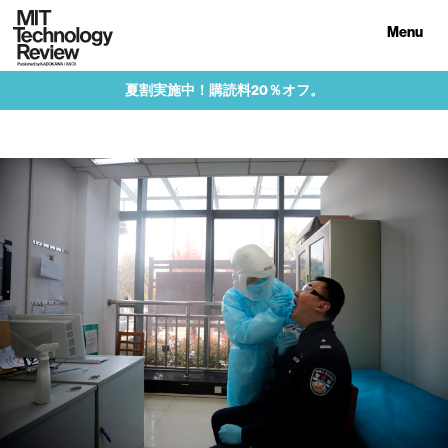
Menu
夏割実施中！購読料20％オフ。