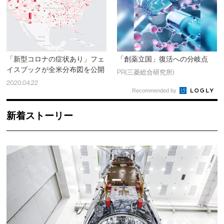
「新型コロナの症状あり」フェ
「創薬立国」復活への分岐点
イスブックが全米分布図を公開
PR(三菱総合研究所)
2020.04.22
Recommended by
新着ストーリー