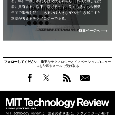
る。年に一度、私たちは現状を確認し、その見通しを読
者に共有する。以下に挙げるのは、良くも悪くも今後数
年間で進歩を促し、あるいは大きな変化を引き起こすと
本誌が考えるテクノロジーである。
特集ページへ
フォローしてください
重要なテクノロジーとイノベーションのニュー
スをSNSやメールで受け取る
Facebook
Twitter
RSS
無料
会員
登録
MIT Technology Reviewは、読者の皆さまに、テクノロジーが形作