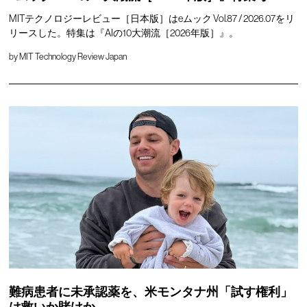
MITテクノロジーレビュー［日本版］はeムック Vol.87 / 2026.07をリ
リースした。特集は『AIの10大潮流［2026年版］』。
by
MIT Technology Review Japan
難病患者に未承認薬を、米モンタナ州「試す権利」