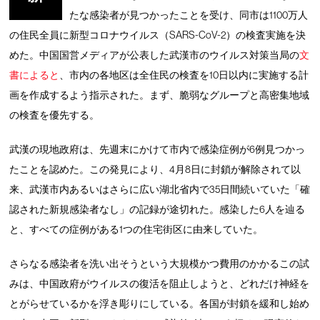
たな感染者が見つかったことを受け、同市は1100万人
の住民全員に新型コロナウイルス（SARS-CoV-2）の検査実施を決
めた。中国国営メディアが公表した武漢市のウイルス対策当局の
文
書によると
、市内の各地区は全住民の検査を10日以内に実施する計
画を作成するよう指示された。まず、脆弱なグループと高密集地域
の検査を優先する。
武漢の現地政府は、先週末にかけて市内で感染症例が6例見つかっ
たことを認めた。この発見により、4月8日に封鎖が解除されて以
来、武漢市内あるいはさらに広い湖北省内で35日間続いていた「確
認された新規感染者なし」の記録が途切れた。感染した6人を辿る
と、すべての症例がある1つの住宅街区に由来していた。
さらなる感染者を洗い出そうという大規模かつ費用のかかるこの試
みは、中国政府がウイルスの復活を阻止しようと、どれだけ神経を
とがらせているかを浮き彫りにしている。各国が封鎖を緩和し始め