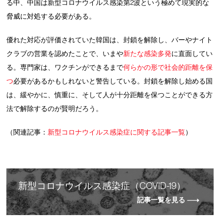
る中、中国は新型コロナウイルス感染第2波という極めて現実的な
脅威に対処する必要がある。
優れた対応が評価されていた韓国は、封鎖を解除し、バーやナイト
クラブの営業を認めたことで、いまや
新たな感染多発
に直面してい
る。専門家は、ワクチンができるまで
何らかの形で社会的距離を保
つ
必要があるかもしれないと警告している。封鎖を解除し始める国
は、緩やかに、慎重に、そして人が十分距離を保つことができる方
法で解除するのが賢明だろう。
（関連記事：
新型コロナウイルス感染症に関する記事一覧
）
新
型
コロナウイルス感染症（COVID-19）
記事一覧を見る