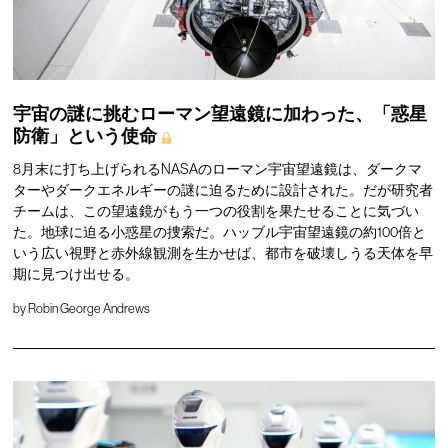
宇宙の謎に挑むローマン望遠鏡に加わった、「惑星
防衛」という使命
8月末に打ち上げられるNASAのローマン宇宙望遠鏡は、ダークマ
ターやダークエネルギーの謎に迫るために設計された。だが研究者
チームは、この望遠鏡がもう一つの役割を果たせることに気づい
た。地球に迫る小惑星の捜索だ。ハッブル宇宙望遠鏡の約100倍と
いう広い視野と赤外線観測を生かせば、都市を破壊しうる天体を早
期に見つけ出せる。
by
Robin George Andrews