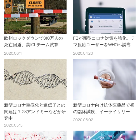
欧州ロックダウンで310万人の
FBが新型コロナ対策を強化、デ
死亡回避、英ICLチーム試算
マ反応ユーザーをWHOへ誘導
2020.06.11
2020.04.20
新型コロナ重症化と遺伝子との
新型コロナ向け抗体医薬品で初
関連は？ 23アンドミーなどが研
の臨床試験、イーライリリー
究中
2020.06.02
2020.05.15