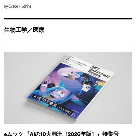
by
Grace Huckins
生物工学／医療
eムック 『AIの10大潮流［2026年版］』特集号