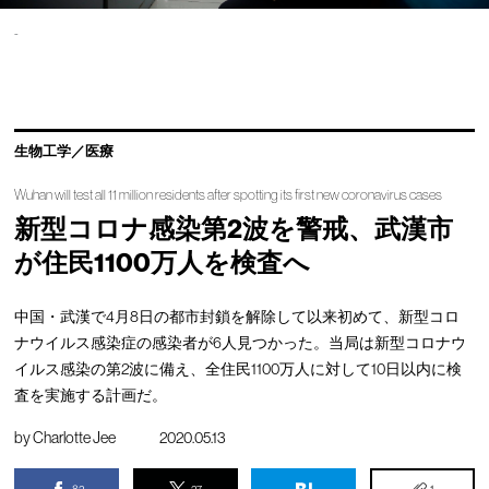
-
生物工学／医療
Wuhan will test all 11 million residents after spotting its first new coronavirus cases
新型コロナ感染第2波を警戒、武漢市
が住民1100万人を検査へ
中国・武漢で4月8日の都市封鎖を解除して以来初めて、新型コロ
ナウイルス感染症の感染者が6人見つかった。当局は新型コロナウ
イルス感染の第2波に備え、全住民1100万人に対して10日以内に検
査を実施する計画だ。
by
Charlotte Jee
2020.05.13