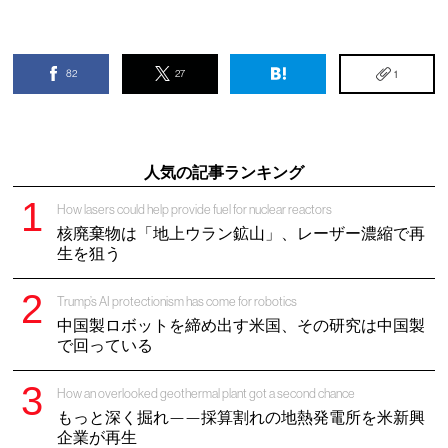
82
27
1
人気の記事ランキング
How lasers could help provide fuel for nuclear reactors
核廃棄物は「地上ウラン鉱山」、レーザー濃縮で再
生を狙う
Trump’s AI protectionism has come for robotics
中国製ロボットを締め出す米国、その研究は中国製
で回っている
How an overlooked geothermal plant got a second chance
もっと深く掘れ——採算割れの地熱発電所を米新興
企業が再生