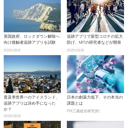
英国政府、ロックダウン解除へ
追跡アプリで新型コロナの拡大
向け接触者追跡アプリを試験
防げ、MITの研究者などが開発
2020.05.12
2020.03.19
普及率世界一のアイスランド、
日本の創薬力低下、その本当の
追跡アプリは決め手になった
課題とは
か？
PR(三菱総合研究所)
2020.05.13