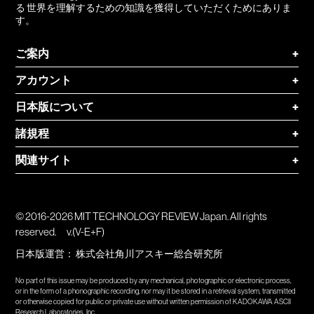
る 世界を理解するための知識を獲得していただくためにありま
す。
ご案内
+
アカウント
+
日本版について
+
諸規程
+
関連サイト
+
© 2016-2026 MIT TECHNOLOGY REVIEW Japan. All rights
reserved.
v.(V-E+F)
日本版運営：
株式会社角川アスキー総合研究所
No part of this issue may be produced by any mechanical, photographic or electronic process,
or in the form of a phonographic recording, nor may it be stored in a retrieval system, transmitted
or otherwise copied for public or private use without written permission of KADOKAWA ASCII
Research Laboratories, Inc.