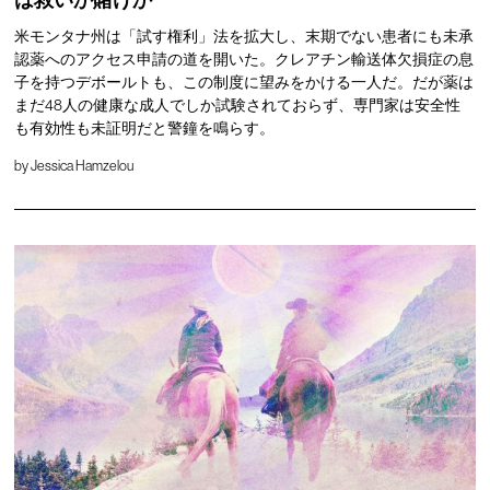
は救いか賭けか
米モンタナ州は「試す権利」法を拡大し、末期でない患者にも未承
認薬へのアクセス申請の道を開いた。クレアチン輸送体欠損症の息
子を持つデボールトも、この制度に望みをかける一人だ。だが薬は
まだ48人の健康な成人でしか試験されておらず、専門家は安全性
も有効性も未証明だと警鐘を鳴らす。
by
Jessica Hamzelou