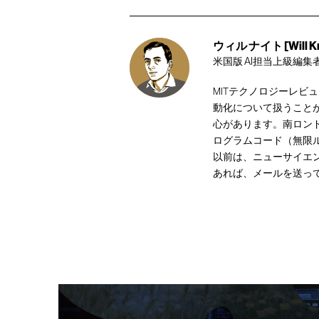
ウィル ナイト [Will Kn
米国版 AI担当上級編集
MITテクノロジーレビ
動化について扱うこと
心があります。南ロンドン
ログラムコード（無限ル
以前は、ニューサイエ
あれば、
メール
を送っ