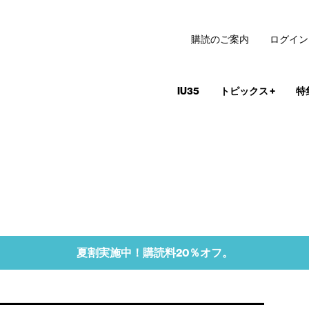
購読のご案内
ログイン
IU35
トピックス
+
特
夏割実施中！購読料20％オフ。