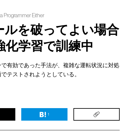
 a Programmer Either
ルールを破ってよい場合
強化学習で訓練中
ーで有効であった手法が、複雑な運転状況に対処
両でテストされようとしている。
1