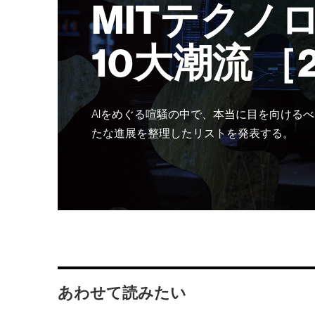
MITテクノ
10大潮流 ［
AIをめぐる喧騒の中で、本当に目を向けるべ
たな進展を整理したリストを発表する。
あわせて読みたい