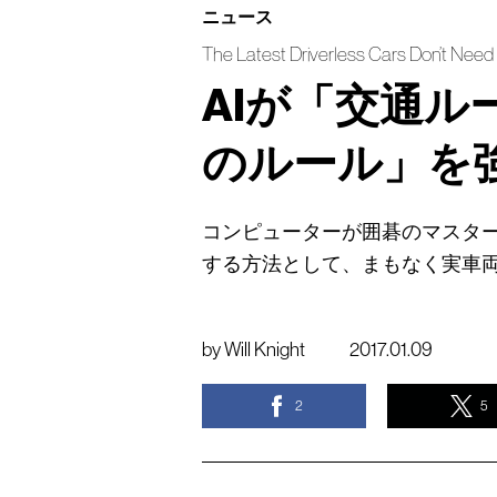
ニュース
The Latest Driverless Cars Don’t Need
AIが「交通
のルール」を
コンピューターが囲碁のマスタ
する方法として、まもなく実車
by
Will Knight
2017.01.09
2
5