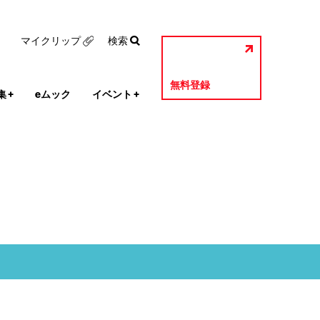
マイクリップ
検索
無料登録
集
+
eムック
イベント
+