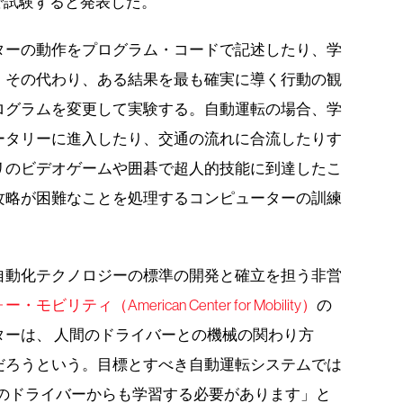
上で試験すると発表した。
ターの動作をプログラム・コードで記述したり、学
。その代わり、ある結果を最も確実に導く行動の観
ログラムを変更して実験する。自動運転の場合、学
ータリーに進入したり、交通の流れに合流したりす
リのビデオゲームや囲碁で超人的技能に到達したこ
攻略が困難なことを処理するコンピューターの訓練
自動化テクノロジーの標準の開発と確立を担う非営
ティ（American Center for Mobility）
の
ーは、 人間のドライバーとの機械の関わり方
だろうという。目標とすべき自動運転システムでは
他のドライバーからも学習する必要があります」と