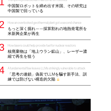
中国製ロボットを締め出す米国、その研究は
中国製で回っている
How an overlooked geothermal plant got a second chance
もっと深く掘れ——採算割れの地熱発電所を
米新興企業が再生
How lasers could help provide fuel for nuclear reactors
核廃棄物は「地上ウラン鉱山」、レーザー濃
縮で再生を狙う
A fundamental flaw leaves LLMs strikingly vulnerable to attack
「思考の連鎖」偽装でLLMを騙す新手法、訓
練では防げない構造的欠陥