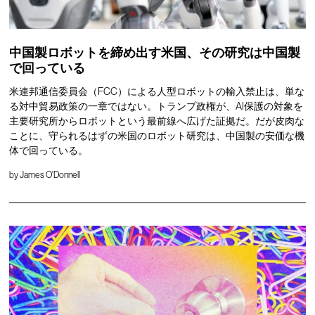
中国製ロボットを締め出す米国、その研究は中国製
で回っている
米連邦通信委員会（FCC）による人型ロボットの輸入禁止は、単な
る対中貿易政策の一章ではない。トランプ政権が、AI保護の対象を
主要研究所からロボットという最前線へ広げた証拠だ。だが皮肉な
ことに、守られるはずの米国のロボット研究は、中国製の安価な機
体で回っている。
by
James O'Donnell