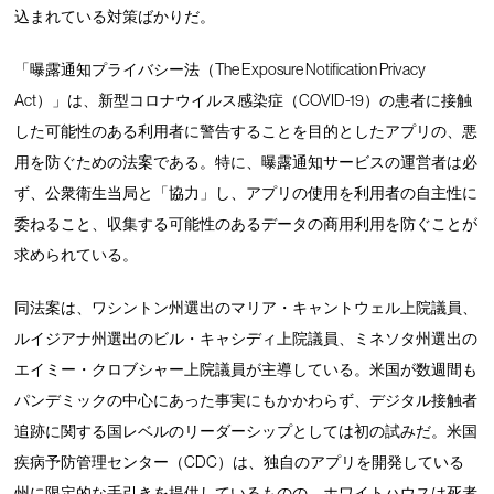
込まれている対策ばかりだ。
「曝露通知プライバシー法（The Exposure Notification Privacy
Act）」は、新型コロナウイルス感染症（COVID-19）の患者に接触
した可能性のある利用者に警告することを目的としたアプリの、悪
用を防ぐための法案である。特に、曝露通知サービスの運営者は必
ず、公衆衛生当局と「協力」し、アプリの使用を利用者の自主性に
委ねること、収集する可能性のあるデータの商用利用を防ぐことが
求められている。
同法案は、ワシントン州選出のマリア・キャントウェル上院議員、
ルイジアナ州選出のビル・キャシディ上院議員、ミネソタ州選出の
エイミー・クロブシャー上院議員が主導している。米国が数週間も
パンデミックの中心にあった事実にもかかわらず、デジタル接触者
追跡に関する国レベルのリーダーシップとしては初の試みだ。米国
疾病予防管理センター（CDC）は、独自のアプリを開発している
州に限定的な手引きを提供しているものの、ホワイトハウスは死者