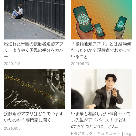
出遅れた米国の接触者追跡アプ
「接触通知アプリ」とは 結局何
リ、ようやく国民の半分をカバ
だったのか？ 現時点でわかって
ー
いること
2020.12.18
2021.06.23
接触追跡アプリはどこでつまず
いま最も相談したい保育士・て
いたのか？ 専門家に聞く
ぃ先生がアドバイス！ 子ども
の“おてつだい”に、どん...
2021.09.15
PR(アタック・キュキュット｜Hug