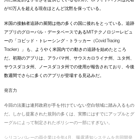
が10万人を超える現在ほとんど沈黙を保っている。
米国の接触者追跡の展開は他の多くの国に後れをとっている。追跡
アプリのグローバル・データベースであるMITテクノロジーレビュ
ーの「コビッド・トレーシング・トラッカー（Covid Tracing
Tracker）」 も、ようやく米国内での動きの追跡を始めたところ
だ。初期のアプリは、アラバマ州、サウスカロライナ州、ユタ州、
サウスダコタ州、ノースダコタ州での使用が報告されており、今後
数週間でさらに多くのアプリが登場する見込みだ。
発言力
今回の法案は連邦政府が手を付けていない空白領域に踏み入るもの
だ。しかし提案された規則の多くは、実際にはすでにアップルとグ
ーグルによって制定されたポリシーの一部にすぎない。
シリコンバレーの両企業は今年4月、曝露通知システムを共同開発