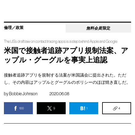
倫理／政策
無料会員
限定
The US’s draft law on contact tracing apps is a step behind Apple and Google
米国で接触者追跡アプリ規制法案、ア
ップル・グーグルを事実上追認
接触者追跡アプリを規制する法案が米国議会に提出された。ただ
し、その内容はアップルとグーグルのポリシーのほぼ焼き直しだ。
by
Bobbie Johnson
2020.06.08
100
9
1
4