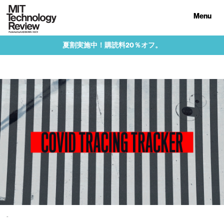
Menu
夏割実施中！購読料20％オフ。
-