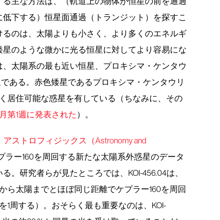
する主な方法は、（軌道上の物体が恒星の前を通過
に低下する）恒星面通過（トランジット）を探すこ
けるのは、太陽よりも小さく、より多くのエネルギ
矮星のような微かに光る恒星に対してより容易にな
は、太陽系の最も近い恒星、プロキシマ・ケンタウ
の近くの惑星である。赤色矮星であるプロキシマ・ケンタウリ
らく居住可能な惑星を有している（ちなみに、その
月第1週に発表された
）。
トロフィジックス（Astronomy and
プラー160を周回する新たな太陽系外惑星のデータ
。研究者らが見たところでは、KOI-456.04は、
から太陽までとほぼ同じ距離でケプラー160を周回
を1周する）。おそらく最も重要なのは、KOI-