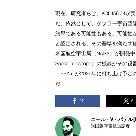
現在、研究者らは、KOI-456.0
だ、依然として、ケプラー宇宙望
結果である可能性もある。可能性が
と認定される。その基準を満たす
米国航空宇宙局（NASA）が開発中の
Space Telescope）の機器
（ESA）が2026年に打ち上げ予
だ。
97
6
ニール・V・パテル [Neel
米国版 宇宙担当記者