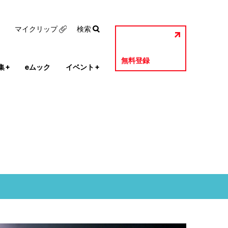
マイクリップ
検索
無料登録
集
+
eムック
イベント
+