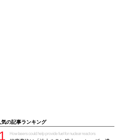
人気の記事ランキング
How lasers could help provide fuel for nuclear reactors