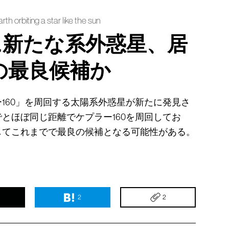
th orbiting a star like the sun
に新たな系外惑星、居
の最良候補か
160」を周回する太陽系外惑星が新たに発見さ
とほぼ同じ距離でケプラー160を周回してお
してこれまでで最良の候補となる可能性がある。
2
2