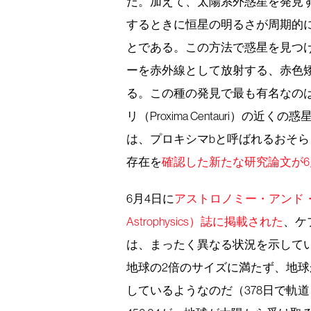
だ。加えて、太陽系外惑星を発見
するときに恒星の明るさが周期的
とである。この方法で惑星を見つ
ーを赤外線として放射する、赤色
る。この種の発見で最も有名なの
リ（Proxima Centauri）
は、プロキシマbと呼ばれるおそ
存在を
確認した新たな研究論文が6
6月4日に
アストロノミー・アンド・アス
Astrophysics）誌に掲載された
、ケ
は、まったく異なる状況を示している
地球の2倍のサイズに満たず、地球
しているようなのだ（378日で軌道