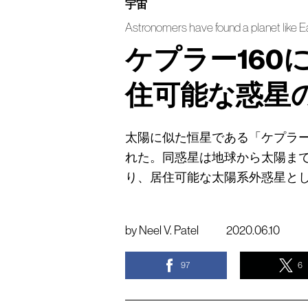
宇宙
Astronomers have found a planet like Ear
ケプラー160
住可能な惑星
太陽に似た恒星である「ケプラー
れた。同惑星は地球から太陽まで
り、居住可能な太陽系外惑星と
by
Neel V. Patel
2020.06.10
97
6