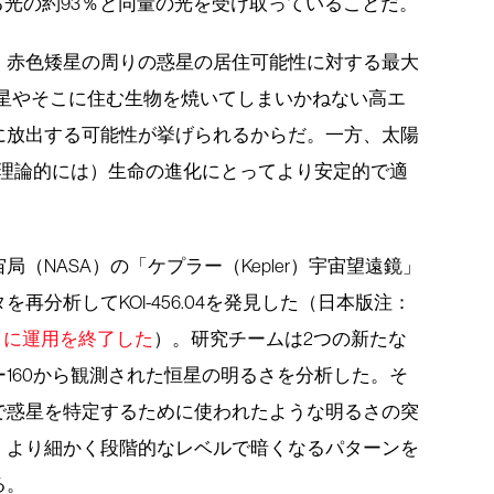
取る光の約93％と同量の光を受け取っていることだ。
、赤色矮星の周りの惑星の居住可能性に対する最大
惑星やそこに住む生物を焼いてしまいかねない高エ
に放出する可能性が挙げられるからだ。一方、太陽
（理論的には）生命の進化にとってより安定的で適
（NASA）の「ケプラー（Kepler）宇宙望遠鏡」
再分析してKOI-456.04を発見した（日本版注：
0月に運用を終了した
）。研究チームは2つの新たな
160から観測された恒星の明るさを分析した。そ
で惑星を特定するために使われたような明るさの突
、より細かく段階的なレベルで暗くなるパターンを
る。