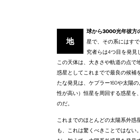
球から3000光年彼方の
地
星で、その系にはすで
究者らは4つ目を発見し
この天体は、大きさや軌道の点で
惑星としてこれまでで最良の候補
たな発見は、ケプラー160や太陽
性が高い）恒星を周回する惑星を
のだ。
これまでのほとんどの太陽系外惑
も、これは驚くべきことではない