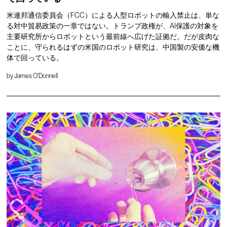
米連邦通信委員会（FCC）による人型ロボットの輸入禁止は、単な
る対中貿易政策の一章ではない。トランプ政権が、AI保護の対象を
主要研究所からロボットという最前線へ広げた証拠だ。だが皮肉な
ことに、守られるはずの米国のロボット研究は、中国製の安価な機
体で回っている。
by
James O'Donnell