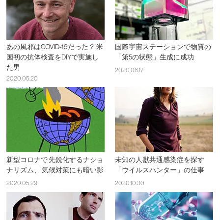
あの風邪はCOVID-19だった？ 米
国際宇宙ステーションで物質の
国初の抗体検査をDIYで実施し
「第5の状態」生成に成功
た男
2020.06.17
2020.05.20
新型コロナで 先鋭化するナショ
未知の人獣共通感染症を探す
ナリズム、 気候対策にも暗い影
「ウイルスハンター」の仕事
2020.05.29
2020.10.30