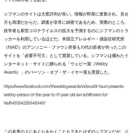
シフマンのサイトは大変評判が良い。情報が即座に更新され、見せ
方も簡潔だからだ。調査が非常に綿密であるため、実際のところ、
疫学者も新型コロナウイルスの拡大を予測するのにシフマンのトラ
ッカーを利用しているほどだ。米国立アレルギー・感染症研究所
（NIAID）のアンソニー・ファウシ所長も10代の若者が作ったこの
サイトを「必要不可欠」として賞賛している。シフマンは優れたイ
ンターネット・サイトに贈られる「ウェビー賞（Webby
Awards）」のパーソン・オブ・ザ・イヤー賞も受賞した。
https://www.facebook.com/thewebbyawards/videos/dr-fauci-presents-
webby-person-of-the-year-to-17-year-old-avi-schiffmann-for-
his/645354229349346/
この名誉の上にあぐらをかくこともできたはずのシフマンだが、ジ