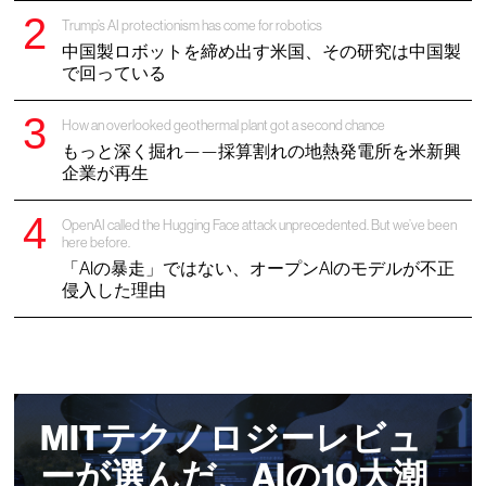
Trump’s AI protectionism has come for robotics
中国製ロボットを締め出す米国、その研究は中国製
で回っている
How an overlooked geothermal plant got a second chance
もっと深く掘れ——採算割れの地熱発電所を米新興
企業が再生
OpenAI called the Hugging Face attack unprecedented. But we’ve been
here before.
「AIの暴走」ではない、オープンAIのモデルが不正
侵入した理由
MITテクノロジーレビュ
ーが選んだ、AIの10大潮