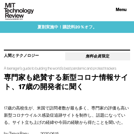
Menu
夏割実施中！購読料20％オフ。
人間とテクノロジー
無料会員
限定
A teenager's guide to building the world’s best pandemic and protest trackers
専門家も絶賛する新型コロナ情報サイ
ト、17歳の開発者に聞く
17歳の高校生が、米国で訪問者数が最も多く、専門家の評価も高い
新型コロナウイルス感染症追跡サイトを制作し、話題になってい
る。サイト立ち上げの経緯や今回の経験から得たことを聞いた。
by
Tanya Basu
2020.06.15