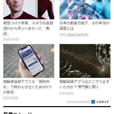
新型コロナ対策、エボラ出血熱
日本の創薬力低下、その本当の
流行から学ぶべきだった「教
課題とは
訓」
PR(三菱総合研究所)
2020.04.27
接触者追跡アプリを「期待外
接触追跡アプリはどこでつまず
れ」で終わらせないための5つ
いたのか？ 専門家に聞く
の助言
2021.09.15
2020.08.12
Recommended by