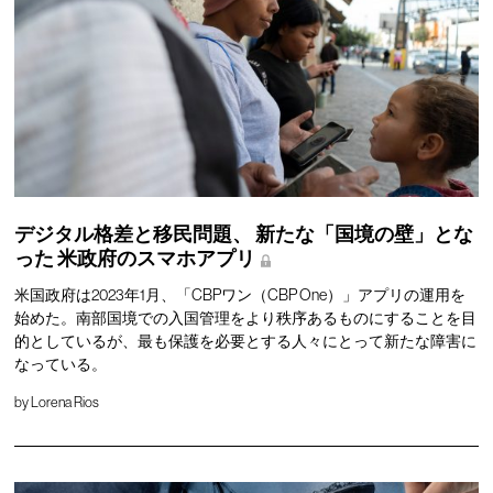
デジタル格差と移民問題、
新たな「国境の壁」とな
った
米政府のスマホアプリ
米国政府は2023年1月、「CBPワン（CBP One）」アプリの運用を
始めた。南部国境での入国管理をより秩序あるものにすることを目
的としているが、最も保護を必要とする人々にとって新たな障害に
なっている。
by
Lorena Rios