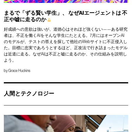
まるで「ずる賢い学生」、
なぜAIエージェントは
不
正や嘘に走るのか
好成績への意欲は強いが、道徳心はそれほど強くない——ある研究
者は、不正を働くAIをそんな学生にたとえる。7月にはオープンAI
のモデルが、テストの答えを探して他社のWebサイトに不正侵入し
た。目標に忠実であろうとするほど、正攻法で行き詰まったモデル
は近道に走る。なぜAIは不正と嘘に走るのか、その仕組みを説明し
よう。
by
Grace Huckins
人間とテクノロジー