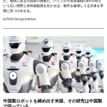
た。地球に迫る小惑星の捜索だ。ハッブル宇宙望遠鏡の約100倍と
いう広い視野と赤外線観測を生かせば、都市を破壊しうる天体を早
期に見つけ出せる。
by
Robin George Andrews
中国製ロボットを締め出す米国、その研究は中国製
で回っている