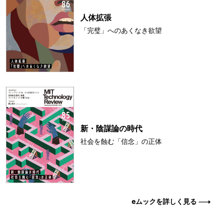
人体拡張
「完璧」へのあくなき欲望
新・陰謀論の時代
社会を蝕む「信念」の正体
eムックを詳しく見る