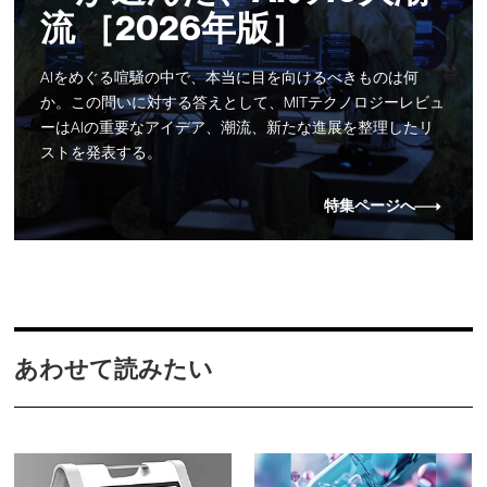
流 ［2026年版］
AIをめぐる喧騒の中で、本当に目を向けるべきものは何
か。この問いに対する答えとして、MITテクノロジーレビュ
ーはAIの重要なアイデア、潮流、新たな進展を整理したリ
ストを発表する。
特集ページへ
あわせて読みたい