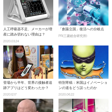
人工呼吸器不足、メーカーが増
「創薬立国」復活への分岐点
産に踏み切れない理由は？
PR(三菱総合研究所)
2020.03.24
登場から半年、世界の接触者追
特別寄稿：米国はイノベーショ
跡アプリはどう変わったか？
ンの道をどう誤ったのか
2020.12.17
2020.06.22