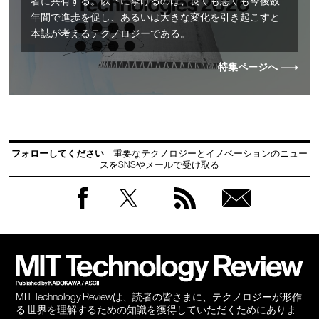
者に共有する。以下に挙げるのは、良くも悪くも今後数
年間で進歩を促し、あるいは大きな変化を引き起こすと
本誌が考えるテクノロジーである。
特集ページへ
フォローしてください
重要なテクノロジーとイノベーションのニュー
スをSNSやメールで受け取る
Facebook
Twitter
RSS
無料
会員
登録
MIT Technology Reviewは、読者の皆さまに、テクノロジーが形作
る 世界を理解するための知識を獲得していただくためにありま