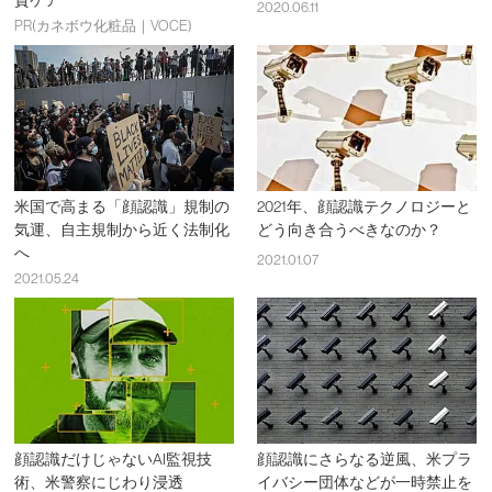
質ケア
2020.06.11
PR(カネボウ化粧品｜VOCE)
米国で高まる「顔認識」規制の
2021年、顔認識テクノロジーと
気運、自主規制から近く法制化
どう向き合うべきなのか？
へ
2021.01.07
2021.05.24
顔認識だけじゃないAI監視技
顔認識にさらなる逆風、米プラ
術、米警察にじわり浸透
イバシー団体などが一時禁止を