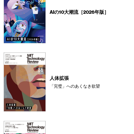
AIの10大潮流［2026年版］
人体拡張
「完璧」へのあくなき欲望