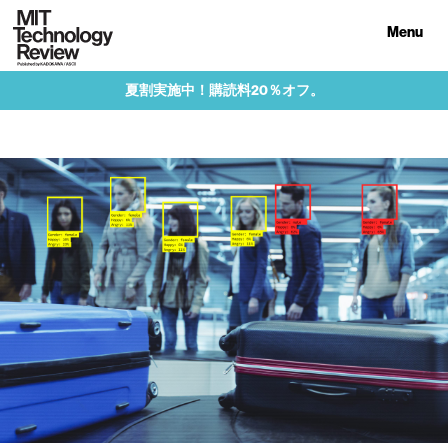
Menu
夏割実施中！購読料20％オフ。