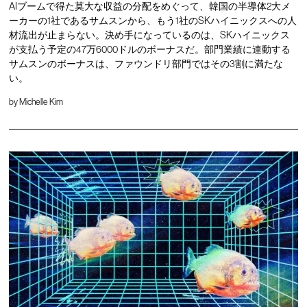
AIブームで得た莫大な収益の分配をめぐって、韓国の半導体2大メ
ーカーの1社であるサムスンから、もう1社のSKハイニックスへの人
材流出が止まらない。決め手になっているのは、SKハイニックス
が支払う予定の47万6000ドルのボーナスだ。部門業績に連動する
サムスンのボーナスは、ファウンドリ部門ではその3割に満たな
い。
by
Michelle Kim