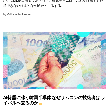
が、ICML提出論文で示された。研究チームは、これが訓練でも解
消できない根本的な欠陥だと主張する。
by
Will Douglas Heaven
AI特需に沸く韓国半導体
なぜサムスンの技術者は
ラ
イバルへ去るのか