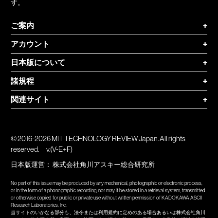
す。
ご案内
+
アカウント
+
日本版について
+
諸規程
+
関連サイト
+
© 2016-2026 MIT TECHNOLOGY REVIEW Japan. All rights
reserved.
v.(V-E+F)
日本版運営：
株式会社角川アスキー総合研究所
No part of this issue may be produced by any mechanical, photographic or electronic process,
or in the form of a phonographic recording, nor may it be stored in a retrieval system, transmitted
or otherwise copied for public or private use without written permission of KADOKAWA ASCII
Research Laboratories, Inc.
当サイトのいかなる部分も、法令または利用規約に定めのある場合あるいは株式会社角川