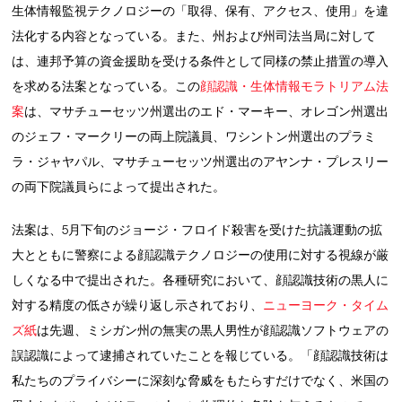
生体情報監視テクノロジーの「取得、保有、アクセス、使用」を違
法化する内容となっている。また、州および州司法当局に対して
は、連邦予算の資金援助を受ける条件として同様の禁止措置の導入
を求める法案となっている。この
顔認識・生体情報モラトリアム法
案
は、マサチューセッツ州選出のエド・マーキー、オレゴン州選出
のジェフ・マークリーの両上院議員、ワシントン州選出のプラミ
ラ・ジャヤパル、マサチューセッツ州選出のアヤンナ・プレスリー
の両下院議員らによって提出された。
法案は、5月下旬のジョージ・フロイド殺害を受けた抗議運動の拡
大とともに警察による顔認識テクノロジーの使用に対する視線が厳
しくなる中で提出された。各種研究において、顔認識技術の黒人に
対する精度の低さが繰り返し示されており、
ニューヨーク・タイム
ズ紙
は先週、ミシガン州の無実の黒人男性が顔認識ソフトウェアの
誤認識によって逮捕されていたことを報じている。「顔認識技術は
私たちのプライバシーに深刻な脅威をもたらすだけでなく、米国の