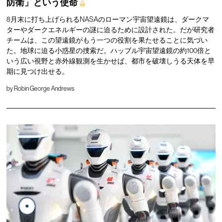
防衛」という使命
8月末に打ち上げられるNASAのローマン宇宙望遠鏡は、ダークマ
ターやダークエネルギーの謎に迫るために設計された。だが研究者
チームは、この望遠鏡がもう一つの役割を果たせることに気づい
た。地球に迫る小惑星の捜索だ。ハッブル宇宙望遠鏡の約100倍と
いう広い視野と赤外線観測を生かせば、都市を破壊しうる天体を早
期に見つけ出せる。
by
Robin George Andrews