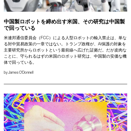
中国製ロボットを締め出す米国、その研究は中国製
で回っている
米連邦通信委員会（FCC）による人型ロボットの輸入禁止は、単な
る対中貿易政策の一章ではない。トランプ政権が、AI保護の対象を
主要研究所からロボットという最前線へ広げた証拠だ。だが皮肉な
ことに、守られるはずの米国のロボット研究は、中国製の安価な機
体で回っている。
by
James O'Donnell