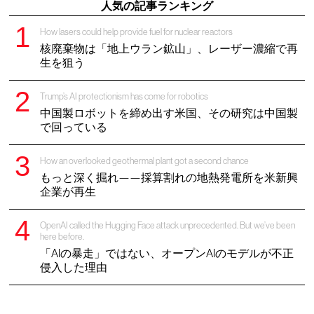
人気の記事ランキング
How lasers could help provide fuel for nuclear reactors
核廃棄物は「地上ウラン鉱山」、レーザー濃縮で再
生を狙う
Trump’s AI protectionism has come for robotics
中国製ロボットを締め出す米国、その研究は中国製
で回っている
How an overlooked geothermal plant got a second chance
もっと深く掘れ——採算割れの地熱発電所を米新興
企業が再生
OpenAI called the Hugging Face attack unprecedented. But we’ve been
here before.
「AIの暴走」ではない、オープンAIのモデルが不正
侵入した理由