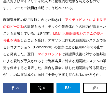
黒人およびマイノリティの人々に物理的な危険を与えるもので
す」。マーキー議員は声明でこう述べている。
顔認識技術の使用制限に向けた動きは、
アクティビストによる長年
のロビー活動
の影響もあり、テック企業自体からの圧力が高まった
ことも影響している。2週間前、
IBMが汎用顔認識システムの使用
停止を決断
したことを受け、アマゾンは同社の顔認識システムであ
るレコグニション（Rekognition）の警察による使用を1年間停止す
ると発表した。翌日、
マイクロソフト
は顔認識技術に対する連邦法
による規制が導入されるまで警察当局に対する顔認識システムの販
売を停止すると発表した。舞台を議会に移した顔認識を巡る問題だ
が、この法案は成立に向けて十分な支援を得られるのだろうか。
30
56
4
4