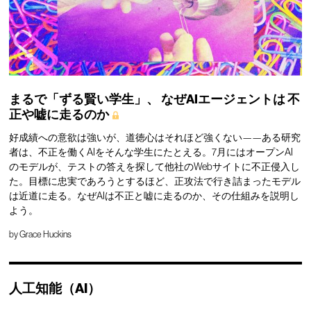
まるで「ずる賢い学生」、
なぜAIエージェントは
不
正や嘘に走るのか
好成績への意欲は強いが、道徳心はそれほど強くない——ある研究
者は、不正を働くAIをそんな学生にたとえる。7月にはオープンAI
のモデルが、テストの答えを探して他社のWebサイトに不正侵入し
た。目標に忠実であろうとするほど、正攻法で行き詰まったモデル
は近道に走る。なぜAIは不正と嘘に走るのか、その仕組みを説明し
よう。
by
Grace Huckins
人工知能（AI）