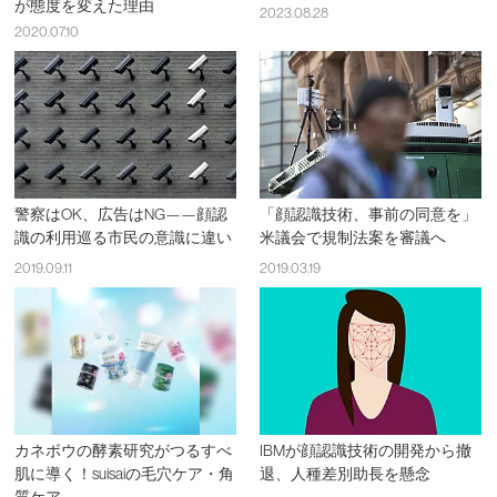
が態度を変えた理由
2023.08.28
2020.07.10
警察はOK、広告はNG——顔認
「顔認識技術、事前の同意を」
識の利用巡る市民の意識に違い
米議会で規制法案を審議へ
2019.09.11
2019.03.19
カネボウの酵素研究がつるすべ
IBMが顔認識技術の開発から撤
肌に導く！suisaiの毛穴ケア・角
退、人種差別助長を懸念