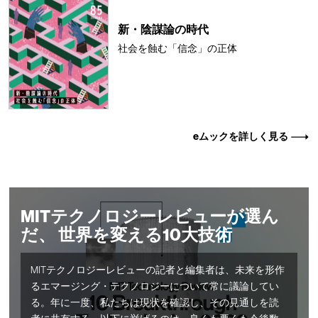
新・陰謀論の時代
社会を蝕む「信念」の正体
eムックを詳しく見る
MITテクノロジーレビューが選ん
だ、 世界を変える10大技術
MITテクノロジーレビューの記者と編集者は、未来を形作
るエマージング・テクノロジーについて常に議論してい
る。年に一度、私たちは現状を確認し、その見通しを読