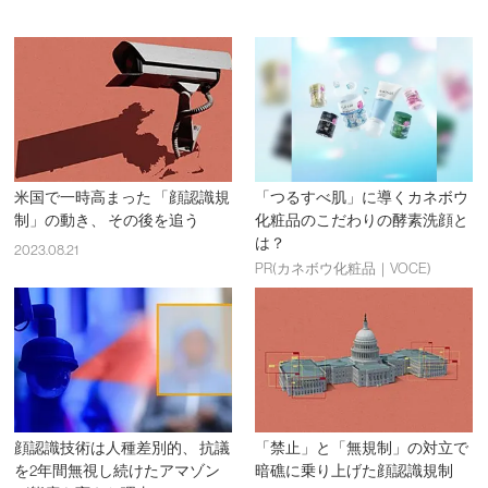
米国で一時高まった 「顔認識規
「つるすべ肌」に導くカネボウ
制」の動き、 その後を追う
化粧品のこだわりの酵素洗顔と
は？
2023.08.21
PR(カネボウ化粧品｜VOCE)
顔認識技術は人種差別的、 抗議
「禁止」と「無規制」の対立で
を2年間無視し続けたアマゾン
暗礁に乗り上げた顔認識規制