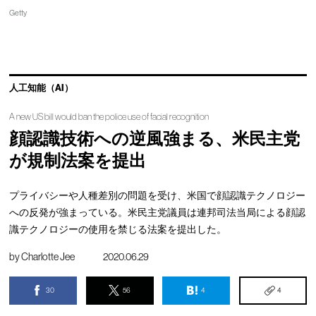
Getty
人工知能（AI）
A new US bill would ban the police use of facial recognition
顔認識技術への逆風強まる、米民主党
が規制法案を提出
プライバシーや人種差別の問題を受け、米国で顔認識テクノロジー
への反発が強まっている。米民主党議員は連邦司法当局による顔認
識テクノロジーの使用を禁じる法案を提出した。
by
Charlotte Jee
2020.06.29
30
56
4
4