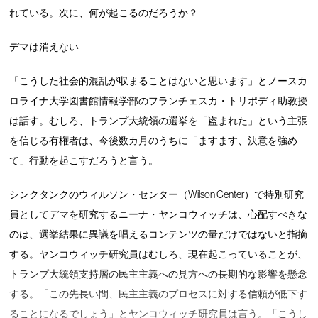
れている。次に、何が起こるのだろうか？
デマは消えない
「こうした社会的混乱が収まることはないと思います」とノースカ
ロライナ大学図書館情報学部のフランチェスカ・トリポディ助教授
は話す。むしろ、トランプ大統領の選挙を「盗まれた」という主張
を信じる有権者は、今後数カ月のうちに「ますます、決意を強め
て」行動を起こすだろうと言う。
シンクタンクのウィルソン・センター（Wilson Center）で特別研究
員としてデマを研究するニーナ・ヤンコウィッチは、心配すべきな
のは、選挙結果に異議を唱えるコンテンツの量だけではないと指摘
する。ヤンコウィッチ研究員はむしろ、現在起こっていることが、
トランプ大統領支持層の民主主義への見方への長期的な影響を懸念
する。「この先長い間、民主主義のプロセスに対する信頼が低下す
ることになるでしょう」とヤンコウィッチ研究員は言う。「こうし