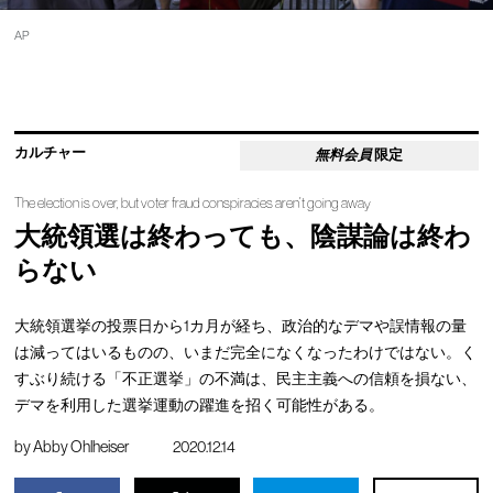
AP
カルチャー
無料会員
限定
The election is over, but voter fraud conspiracies aren’t going away
大統領選は終わっても、陰謀論は終わ
らない
大統領選挙の投票日から1カ月が経ち、政治的なデマや誤情報の量
は減ってはいるものの、いまだ完全になくなったわけではない。く
すぶり続ける「不正選挙」の不満は、民主主義への信頼を損ない、
デマを利用した選挙運動の躍進を招く可能性がある。
by
Abby Ohlheiser
2020.12.14