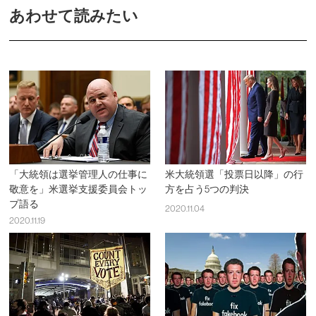
あわせて読みたい
「大統領は選挙管理人の仕事に
米大統領選「投票日以降」の行
敬意を」米選挙支援委員会トッ
方を占う5つの判決
プ語る
2020.11.04
2020.11.19