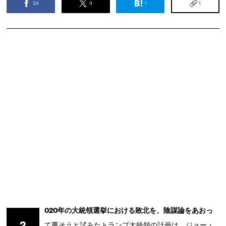
34
9
1
1
020年の大統領選挙における敗北を、陰謀論をあおっ
2
て覆そうと試みたトランプ大統領の計画は、ジョー・