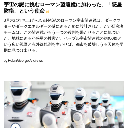
宇宙の謎に挑むローマン望遠鏡に加わった、「惑星
防衛」という使命
8月末に打ち上げられるNASAのローマン宇宙望遠鏡は、ダークマ
ターやダークエネルギーの謎に迫るために設計された。だが研究者
チームは、この望遠鏡がもう一つの役割を果たせることに気づい
た。地球に迫る小惑星の捜索だ。ハッブル宇宙望遠鏡の約100倍と
いう広い視野と赤外線観測を生かせば、都市を破壊しうる天体を早
期に見つけ出せる。
by
Robin George Andrews