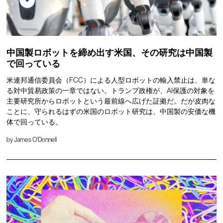
中国製ロボットを締め出す米国、その研究は中国製
で回っている
米連邦通信委員会（FCC）による人型ロボットの輸入禁止は、単な
る対中貿易政策の一章ではない。トランプ政権が、AI保護の対象を
主要研究所からロボットという最前線へ広げた証拠だ。だが皮肉な
ことに、守られるはずの米国のロボット研究は、中国製の安価な機
体で回っている。
by
James O'Donnell