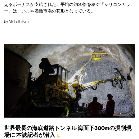
えるボーナスが支給された。平均の約20倍を稼ぐ「シリコンカラ
ー」は、いまや婚活市場の花形となっている。
by
Michelle Kim
世界最長の海底道路トンネル
海面下300mの掘削現
場に
本誌記者が潜入