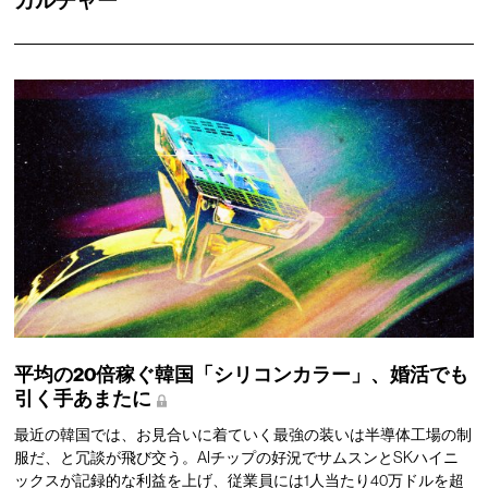
カルチャー
平均の20倍稼ぐ韓国「シリコンカラー」、婚活でも
引く手あまたに
最近の韓国では、お見合いに着ていく最強の装いは半導体工場の制
服だ、と冗談が飛び交う。AIチップの好況でサムスンとSKハイニ
ックスが記録的な利益を上げ、従業員には1人当たり40万ドルを超