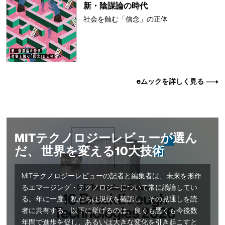
新・陰謀論の時代
社会を蝕む「信念」の正体
eムックを詳しく見る
MITテクノロジーレビューが選ん
だ、 世界を変える10大技術
MITテクノロジーレビューの記者と編集者は、未来を形作
るエマージング・テクノロジーについて常に議論してい
る。年に一度、私たちは現状を確認し、その見通しを読
者に共有する。以下に挙げるのは、良くも悪くも今後数
年間で進歩を促し、あるいは大きな変化を引き起こすと