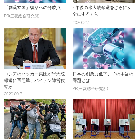
「創薬立国」復活への分岐点
4年後の米大統領選をさらに安
全にする方法
PR(三菱総合研究所)
2020.12.17
ロシアのハッカー集団が米大統
日本の創薬力低下、その本当の
領選に再照準、バイデン陣営攻
課題とは
撃か
PR(三菱総合研究所)
2020.09.17