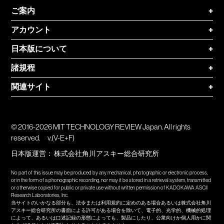
ご案内
+
アカウント
+
日本版について
+
諸規程
+
関連サイト
+
© 2016-2026 MIT TECHNOLOGY REVIEW Japan. All rights
reserved.
v.(V-E+F)
日本版運営：
株式会社角川アスキー総合研究所
No part of this issue may be produced by any mechanical, photographic or electronic process,
or in the form of a phonographic recording, nor may it be stored in a retrieval system, transmitted
or otherwise copied for public or private use without written permission of KADOKAWA ASCII
Research Laboratories, Inc.
当サイトのいかなる部分も、法令または利用規約に定めのある場合あるいは株式会社角川
アスキー総合研究所の書面による許可がある場合を除いて、電子的、光学的、機械的処理
によって、あるいは口述記録の形態によっても、製品にしたり、公衆向けか個人用かに関