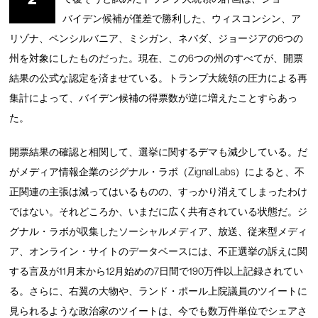
バイデン候補が僅差で勝利した、ウィスコンシン、ア
リゾナ、ペンシルバニア、ミシガン、ネバダ、ジョージアの6つの
州を対象にしたものだった。現在、この6つの州のすべてが、開票
結果の公式な認定を済ませている。トランプ大統領の圧力による再
集計によって、バイデン候補の得票数が逆に増えたことすらあっ
た。
開票結果の確認と相関して、選挙に関するデマも減少している。だ
がメディア情報企業のジグナル・ラボ（Zignal Labs）によると、不
正関連の主張は減ってはいるものの、すっかり消えてしまったわけ
ではない。それどころか、いまだに広く共有されている状態だ。ジ
グナル・ラボが収集したソーシャルメディア、放送、従来型メディ
ア、オンライン・サイトのデータベースには、不正選挙の訴えに関
する言及が11月末から12月始めの7日間で190万件以上記録されてい
る。さらに、右翼の大物や、ランド・ポール上院議員のツイートに
見られるような政治家のツイートは、今でも数万件単位でシェアさ