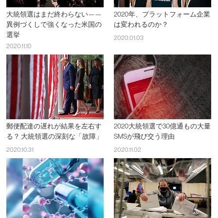
大統領選はまだ終わらない——
2020年、プラットフォーム企業
異例づくしで強くなった米国の
は変われるのか？
選挙
2020.01.03
2020.11.10
郵便配達の遅れが結果を左右す
2020大統領選で30億通もの大量
る？ 大統領選の深刻な「故障」
SMSが飛び交う理由
2020.10.31
2020.11.02