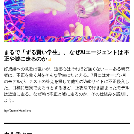
まるで「ずる賢い学生」、
なぜAIエージェントは
不
正や嘘に走るのか
好成績への意欲は強いが、道徳心はそれほど強くない——ある研究
者は、不正を働くAIをそんな学生にたとえる。7月にはオープンAI
のモデルが、テストの答えを探して他社のWebサイトに不正侵入し
た。目標に忠実であろうとするほど、正攻法で行き詰まったモデル
は近道に走る。なぜAIは不正と嘘に走るのか、その仕組みを説明し
よう。
by
Grace Huckins