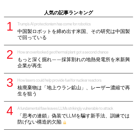
人気の記事ランキング
Trump’s AI protectionism has come for robotics
中国製ロボットを締め出す米国、その研究は中国製
で回っている
How an overlooked geothermal plant got a second chance
もっと深く掘れ——採算割れの地熱発電所を米新興
企業が再生
How lasers could help provide fuel for nuclear reactors
核廃棄物は「地上ウラン鉱山」、レーザー濃縮で再
生を狙う
A fundamental flaw leaves LLMs strikingly vulnerable to attack
「思考の連鎖」偽装でLLMを騙す新手法、訓練では
防げない構造的欠陥