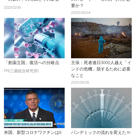
要か？
2021.02.19
2020.06.04
「創薬立国」復活への分岐点
主張：死者連日3000人越え「イ
ンドの危機」脱するために必要
PR(三菱総合研究所)
なこと
2021.05.05
米国、新型コロナワクチンは6
パンデミックの流れを変えた m