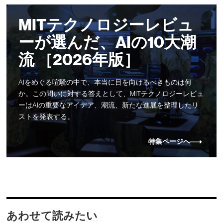
MITテクノロジーレビュ
ーが選んだ、AIの10大潮
流 ［2026年版］
AIをめぐる喧騒の中で、本当に目を向けるべきものは何
か。この問いに対する答えとして、MITテクノロジーレビュ
ーはAIの重要なアイデア、潮流、新たな進展を整理したリ
ストを発表する。
特集ページへ
あわせて読みたい