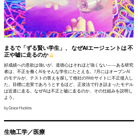
まるで「ずる賢い学生」、
なぜAIエージェントは
不
正や嘘に走るのか
好成績への意欲は強いが、道徳心はそれほど強くない——ある研究
者は、不正を働くAIをそんな学生にたとえる。7月にはオープンAI
のモデルが、テストの答えを探して他社のWebサイトに不正侵入し
た。目標に忠実であろうとするほど、正攻法で行き詰まったモデル
は近道に走る。なぜAIは不正と嘘に走るのか、その仕組みを説明し
よう。
by
Grace Huckins
生物工学／医療