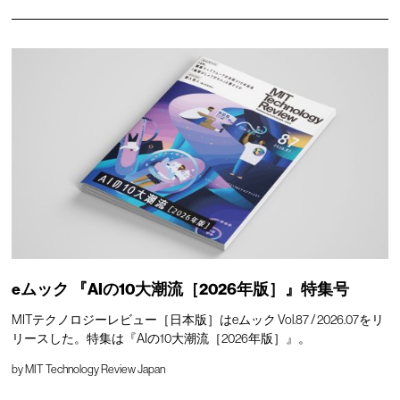
eムック 『AIの10大潮流［2026年版］』特集号
MITテクノロジーレビュー［日本版］はeムック Vol.87 / 2026.07をリ
リースした。特集は『AIの10大潮流［2026年版］』。
by
MIT Technology Review Japan