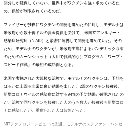
回分しか確保していない。世界中がワクチンを強く求めているた
め、供給が制限されているのだ。
ファイザーが独自にワクチンの開発を進めたのに対し、モデルナは
米政府から数十億ドルの資金提供を受けて、 米国立アレルギー・
感染症研究所（NIAID）と緊密に連携して開発を進めていた。その
ため、モデルナのワクチンが、米政府主導によるパンデミック収束
のためのムーンショット（大胆で挑戦的な）プログラム「ワープ・
スピード作戦」の最初の成功例となる。
米国で実施された大規模な治験で、モデルナのワクチンは、予想を
はるかに上回る非常に良い結果を出した。2回のワクチン接種後、
新型コロナウイルス感染症に対する94%の予防効果が確認されたの
だ。治験で同ワクチンを接種した人のうち数人が接種後も新型コロ
ナに感染したが、重症化した人は皆無だった。
MITテクノロジーレビューは先週、モデルナのステファン・バンセ