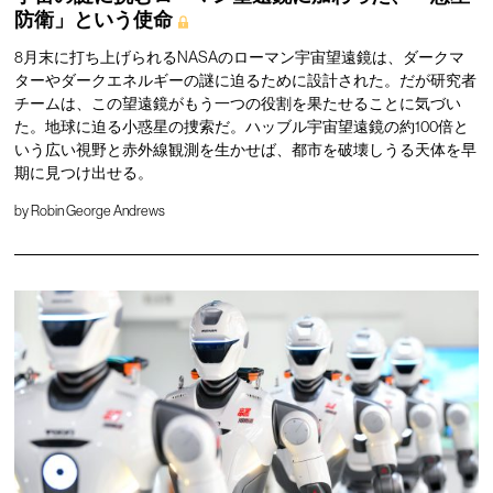
防衛」という使命
8月末に打ち上げられるNASAのローマン宇宙望遠鏡は、ダークマ
ターやダークエネルギーの謎に迫るために設計された。だが研究者
チームは、この望遠鏡がもう一つの役割を果たせることに気づい
た。地球に迫る小惑星の捜索だ。ハッブル宇宙望遠鏡の約100倍と
いう広い視野と赤外線観測を生かせば、都市を破壊しうる天体を早
期に見つけ出せる。
by
Robin George Andrews