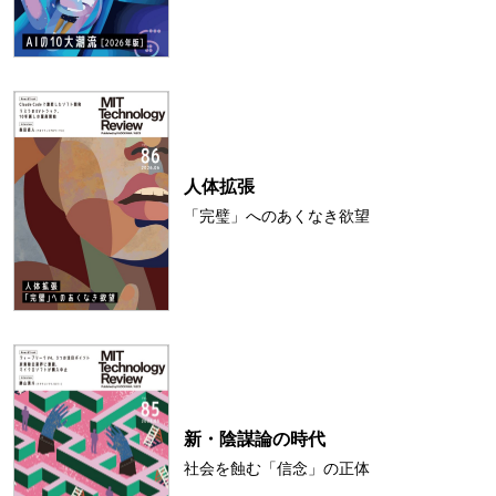
人体拡張
「完璧」へのあくなき欲望
新・陰謀論の時代
社会を蝕む「信念」の正体