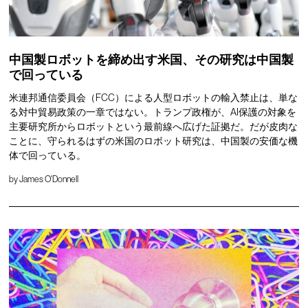
中国製ロボットを締め出す米国、その研究は中国製
で回っている
米連邦通信委員会（FCC）による人型ロボットの輸入禁止は、単な
る対中貿易政策の一章ではない。トランプ政権が、AI保護の対象を
主要研究所からロボットという最前線へ広げた証拠だ。だが皮肉な
ことに、守られるはずの米国のロボット研究は、中国製の安価な機
体で回っている。
by
James O'Donnell