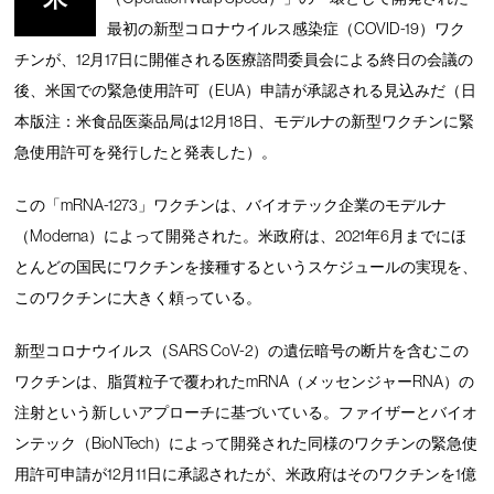
最初の新型コロナウイルス感染症（COVID-19）ワク
チンが、12月17日に開催される医療諮問委員会による終日の会議の
後、米国での緊急使用許可（EUA）申請が承認される見込みだ（日
本版注：米食品医薬品局は12月18日、モデルナの新型ワクチンに緊
急使用許可を発行したと発表した）。
この「mRNA-1273」ワクチンは、バイオテック企業のモデルナ
（Moderna）によって開発された。米政府は、2021年6月までにほ
とんどの国民にワクチンを接種するというスケジュールの実現を、
このワクチンに大きく頼っている。
新型コロナウイルス（SARS CoV-2）の遺伝暗号の断片を含むこの
ワクチンは、脂質粒子で覆われたmRNA（メッセンジャーRNA）の
注射という新しいアプローチに基づいている。ファイザーとバイオ
ンテック（BioNTech）によって開発された同様のワクチンの緊急使
用許可申請が12月11日に承認されたが、米政府はそのワクチンを1億