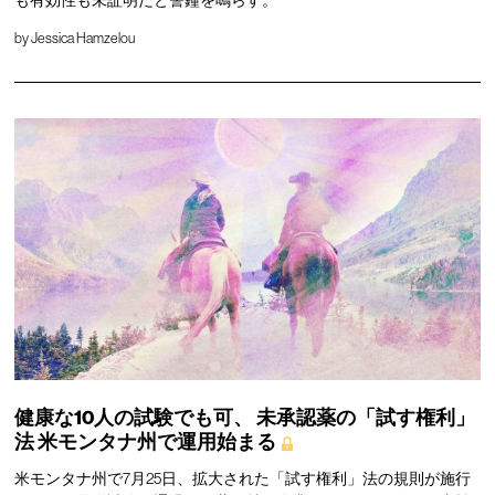
by
Jessica Hamzelou
健康な10人の試験でも可、
未承認薬の「試す権利」
法
米モンタナ州で運用始まる
米モンタナ州で7月25日、拡大された「試す権利」法の規則が施行