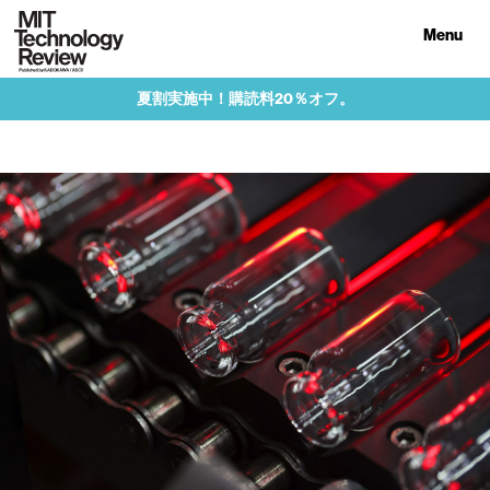
Menu
夏割実施中！購読料20％オフ。