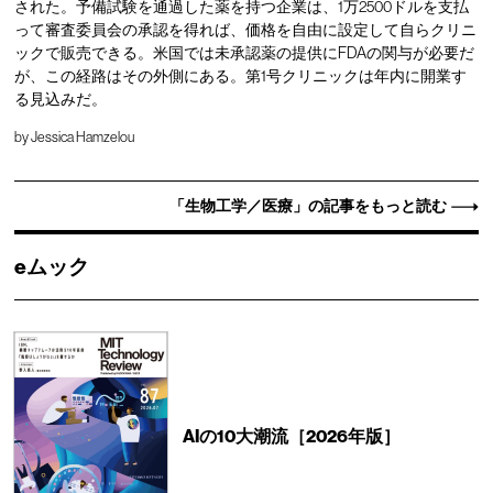
された。予備試験を通過した薬を持つ企業は、1万2500ドルを支払
って審査委員会の承認を得れば、価格を自由に設定して自らクリニ
ックで販売できる。米国では未承認薬の提供にFDAの関与が必要だ
が、この経路はその外側にある。第1号クリニックは年内に開業す
る見込みだ。
by
Jessica Hamzelou
「生物工学／医療」の記事をもっと読む
eムック
AIの10大潮流［2026年版］