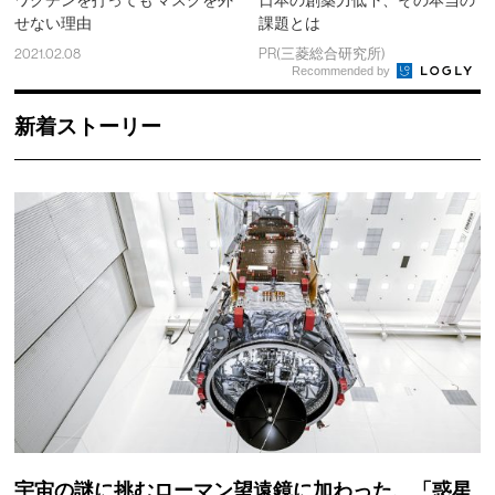
ワクチンを打っても マスクを外
日本の創薬力低下、その本当の
せない理由
課題とは
2021.02.08
PR(三菱総合研究所)
Recommended by
新着ストーリー
宇宙の謎に挑むローマン望遠鏡に加わった、「惑星