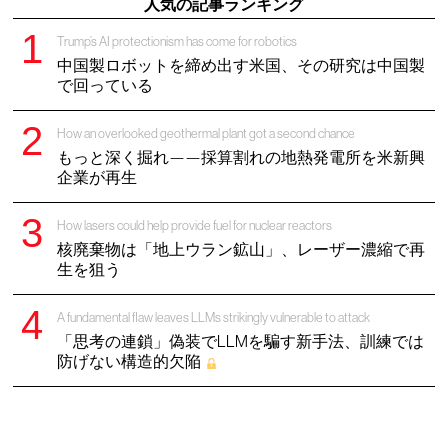
人気の記事ランキング
Trump’s AI protectionism has come for robotics
中国製ロボットを締め出す米国、その研究は中国製
で回っている
How an overlooked geothermal plant got a second chance
もっと深く掘れ——採算割れの地熱発電所を米新興
企業が再生
How lasers could help provide fuel for nuclear reactors
核廃棄物は「地上ウラン鉱山」、レーザー濃縮で再
生を狙う
A fundamental flaw leaves LLMs strikingly vulnerable to attack
「思考の連鎖」偽装でLLMを騙す新手法、訓練では
防げない構造的欠陥