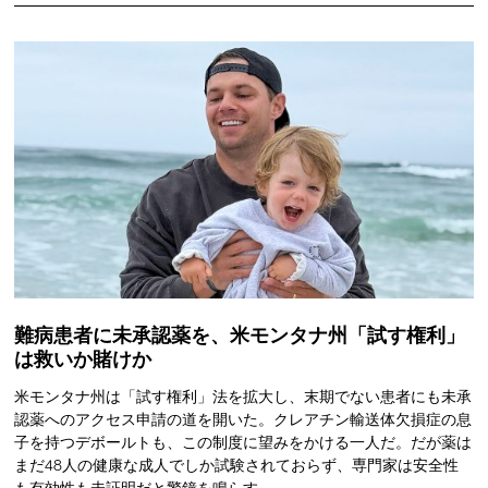
難病患者に未承認薬を、米モンタナ州「試す権利」
は救いか賭けか
米モンタナ州は「試す権利」法を拡大し、末期でない患者にも未承
認薬へのアクセス申請の道を開いた。クレアチン輸送体欠損症の息
子を持つデボールトも、この制度に望みをかける一人だ。だが薬は
まだ48人の健康な成人でしか試験されておらず、専門家は安全性
も有効性も未証明だと警鐘を鳴らす。