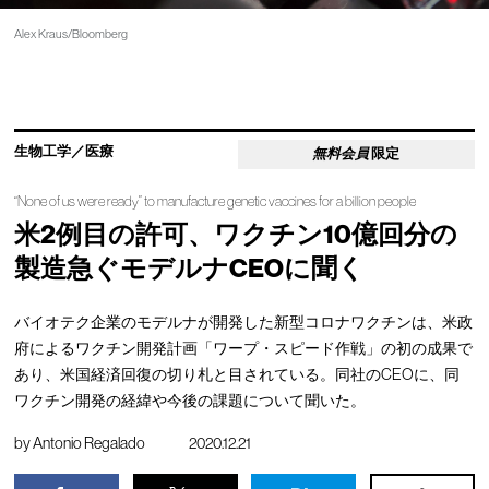
Alex Kraus/Bloomberg
生物工学／医療
無料会員
限定
“None of us were ready” to manufacture genetic vaccines for a billion people
米2例目の許可、ワクチン10億回分の
製造急ぐモデルナCEOに聞く
バイオテク企業のモデルナが開発した新型コロナワクチンは、米政
府によるワクチン開発計画「ワープ・スピード作戦」の初の成果で
あり、米国経済回復の切り札と目されている。同社のCEOに、同
ワクチン開発の経緯や今後の課題について聞いた。
by
Antonio Regalado
2020.12.21