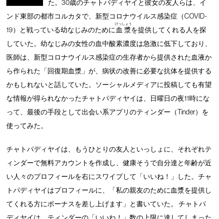
た。30歳のチャトパディヤイと彼女の友人らは、イ
ンド東部の都市コルカタで、新型コロナウイルス感染症（COVID-
けっしょう
19）と戦っている幼なじみのために
血漿
を提供してくれる人を探
していた。幼なじみの女性の血中酸素濃度は急激に低下しており、
医師は、新型コロナウイルス感染症の生存者から提供された血液か
ら作られた「回復期血漿」が、病状の改善に必要な抗体を提供する
かもしれないと話していた。ソーシャルメディアに投稿しても有望
な情報が得られなかったチャトパディヤイは、日曜日の夜11時にな
って、最後の手段として出会い系アプリのティンダー（Tinder）を
使ってみた。
チャトパディヤイは、もうひとりの友人といっしょに、それぞれテ
ィンダーで無料アカウントを作成し、健康そうで自分達と年齢が近
い人々のプロフィールを右にスワイプして「いいね！」した。チャ
トパディヤイはプロフィールに、「私の親友のために血漿を提供し
てくれる方にボーナスを差し上げます」と書いていた。 チャトパ
ディヤイは、ティンダーの「いいね！」数の上限に達してしまった