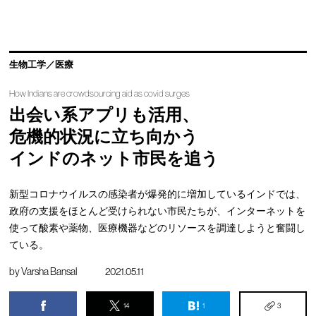
生物工学／医療
How Indians are crowdsourcing aid as covid surges
出会い系アプリも活用、
危機的状況に立ち向かう
インドのネット市民を追う
新型コロナウイルスの感染者が爆発的に増加しているインドでは、
政府の支援をほとんど受けられない市民たちが、インターネットを
使って酸素や薬物、医療機器などのリソースを調達しようと奮闘し
ている。
by
Varsha Bansal
2021.05.11
14
1
3