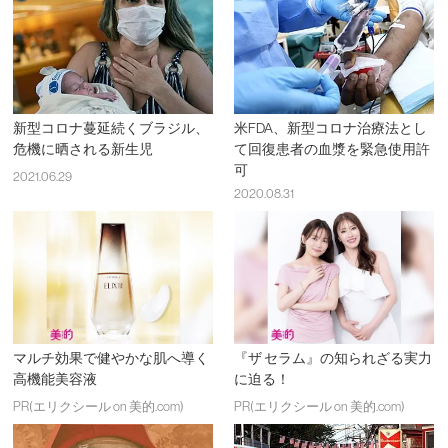
新型コロナ蔓延続くブラジル、
米FDA、新型コロナ治療法とし
危機に晒される新生児
て回復患者の血漿を緊急使用許
可
2021.06.29
2020.08.31
マルチ効果で健やかな肌へ導く
『ザ セラム』の知られざる実力
高機能美容液
に迫る！
PR(エリクシール on 美的.com)
PR(エリクシール on 美的.com)