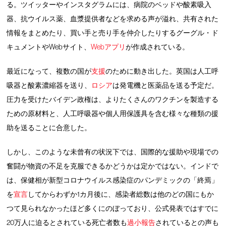
る。ツイッターやインスタグラムには、病院のベッドや酸素吸入
器、抗ウイルス薬、血漿提供者などを求める声が溢れ、共有された
情報をまとめたり、買い手と売り手を仲介したりするグーグル・ド
キュメントやWebサイト、
Webアプリ
が作成されている。
最近になって、複数の国が
支援
のために動き出した。英国は人工呼
吸器と酸素濃縮器を送り、
ロシア
は発電機と医薬品を送る予定だ。
圧力を受けたバイデン政権は、よりたくさんのワクチンを製造する
ための原材料と、人工呼吸器や個人用保護具を含む様々な種類の援
助を送ることに合意した。
しかし、このような未曾有の状況下では、国際的な援助や現場での
奮闘が物資の不足を克服できるかどうかは定かではない。インドで
は、保健相が新型コロナウイルス感染症のパンデミックの「終焉」
を
宣言
してからわずか1カ月後に、感染者総数は他のどの国にもか
つて見られなかったほど多くにのぼっており、公式発表ではすでに
20万人に迫るとされている死亡者数も
過小報告
されているとの声も