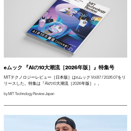
eムック 『AIの10大潮流［2026年版］』特集号
MITテクノロジーレビュー［日本版］はeムック Vol.87 / 2026.07をリ
リースした。特集は『AIの10大潮流［2026年版］』。
by
MIT Technology Review Japan