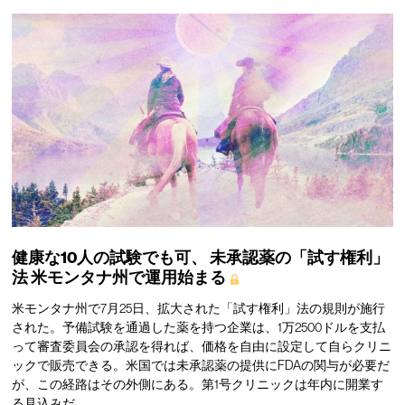
健康な10人の試験でも可、
未承認薬の「試す権利」
法
米モンタナ州で運用始まる
米モンタナ州で7月25日、拡大された「試す権利」法の規則が施行
された。予備試験を通過した薬を持つ企業は、1万2500ドルを支払
って審査委員会の承認を得れば、価格を自由に設定して自らクリニ
ックで販売できる。米国では未承認薬の提供にFDAの関与が必要だ
が、この経路はその外側にある。第1号クリニックは年内に開業す
る見込みだ。