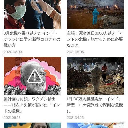
3月危機を乗り越えた インド・
主張：死者連日3000人越え「イ
ケララ州に学ぶ 新型コロナとの
ンドの危機」脱するために必要
戦い方
なこと
2020.06.03
2021.05.05
無計画な封鎖、ワクチン輸出
1日100万人超感染か インド、
——相次ぐ失策が招いた 「イン
新型コロナ変異株で深刻な危機
ドの危機」
に
2021.08.23
2021.04.28