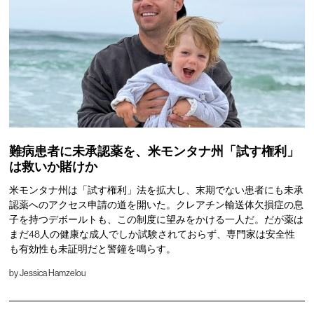
難病患者に未承認薬を、米モンタナ州「試す権利」
は救いか賭けか
米モンタナ州は「試す権利」法を拡大し、末期でない患者にも未承
認薬へのアクセス申請の道を開いた。クレアチン輸送体欠損症の息
子を持つデボールトも、この制度に望みをかける一人だ。だが薬は
まだ48人の健康な成人でしか試験されておらず、専門家は安全性
も有効性も未証明だと警鐘を鳴らす。
by
Jessica Hamzelou