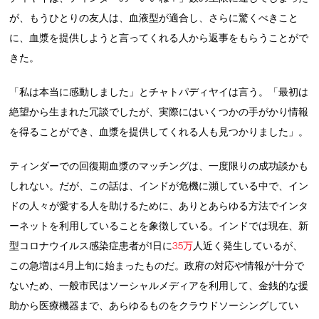
が、もうひとりの友人は、血液型が適合し、さらに驚くべきこと
に、血漿を提供しようと言ってくれる人から返事をもらうことがで
きた。
「私は本当に感動しました」とチャトパディヤイは言う。「最初は
絶望から生まれた冗談でしたが、実際にはいくつかの手がかり情報
を得ることができ、血漿を提供してくれる人も見つかりました」。
ティンダーでの回復期血漿のマッチングは、一度限りの成功談かも
しれない。だが、この話は、インドが危機に瀕している中で、イン
ドの人々が愛する人を助けるために、ありとあらゆる方法でインタ
ーネットを利用していることを象徴している。インドでは現在、新
型コロナウイルス感染症患者が1日に
35万
人近く発生しているが、
この急増は4月上旬に始まったものだ。政府の対応や情報が十分で
ないため、一般市民はソーシャルメディアを利用して、金銭的な援
助から医療機器まで、あらゆるものをクラウドソーシングしてい