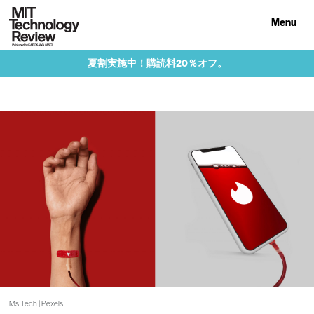
Menu
夏割実施中！購読料20％オフ。
Ms Tech | Pexels