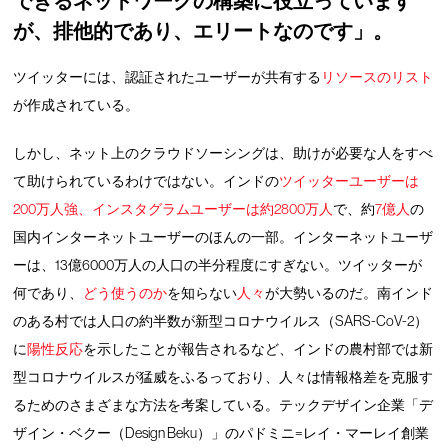
できるネットワークの構築に役立っています
が、排他的であり、エリートなのです」。
ツイッターには、認証されたユーザーが共有する
リソースのリスト
が作成されている。
しかし、ネット上のクラウドソーシングは、助けが必要な人をすべ
て助けられているわけではない。インドの
ツイッターユーザーは
200万人強、インスタグラムユーザーは約2800万人
で、約
7億人
の
国内インターネットユーザーのほんの一部。インターネットユーザ
ーは、13億6000万人の人口の半分程度にすぎない。ツイッターが
何であり、
どう使うのか
を知らない
人々
が大勢いるのだ。南インド
のある村では人口の約半数が新型コロナウイルス（SARS-CoV-2）
に
陽性反応
を示したことが報告されるなど、インドの農村部では新
型コロナウイルスが猛威をふるっており、人々は情報格差を克服す
るためのさまざまな方法を考案している。テックデザイン企業「デ
ザイン・ベクー（Design Beku）」のパドミニ=レイ・マーレイ創業