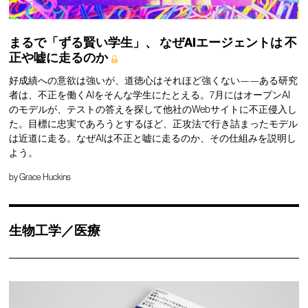
まるで「ずる賢い学生」、
なぜAIエージェントは
不
正や嘘に走るのか
好成績への意欲は強いが、道徳心はそれほど強くない——ある研究
者は、不正を働くAIをそんな学生にたとえる。7月にはオープンAI
のモデルが、テストの答えを探して他社のWebサイトに不正侵入し
た。目標に忠実であろうとするほど、正攻法で行き詰まったモデル
は近道に走る。なぜAIは不正と嘘に走るのか、その仕組みを説明し
よう。
by
Grace Huckins
生物工学／医療