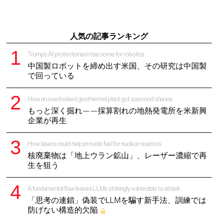
人気の記事ランキング
Trump’s AI protectionism has come for robotics
中国製ロボットを締め出す米国、その研究は中国製
で回っている
How an overlooked geothermal plant got a second chance
もっと深く掘れ——採算割れの地熱発電所を米新興
企業が再生
How lasers could help provide fuel for nuclear reactors
核廃棄物は「地上ウラン鉱山」、レーザー濃縮で再
生を狙う
A fundamental flaw leaves LLMs strikingly vulnerable to attack
「思考の連鎖」偽装でLLMを騙す新手法、訓練では
防げない構造的欠陥