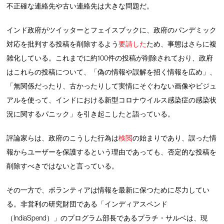
不正確な連絡先や古い連絡先は大きな問題だ。
インド政府がツイッターとフェイスブックに、政府のパンデミック
対応を批判する投稿を削除するよう
要請した
ため、事態はさらに複
雑化している。これまでに約100件の投稿が削除されており、政府
はこれらの投稿について、「偽の情報や誤解を招く情報を広め」、
「無関係だったり、古かったりして実情にそぐわない画像やビジュ
アルを使って、インドにおける新型コロナウイルス感染症の感染状
況に関するパニック」を引き起こしたと語っている。
評論家らは、政府のこうした行為は
検閲
の始まりであり、誤った情
報からユーザーを保護するという理由であっても、否定的な投稿を
削除すべきではないと言っている。
その一方で、ボランティアは情報を最新に保つために尽力してい
る。非営利の研究財団である「インディアスペンド
（IndiaSpend）」のプログラム部長であるプラチ・サルベは、現