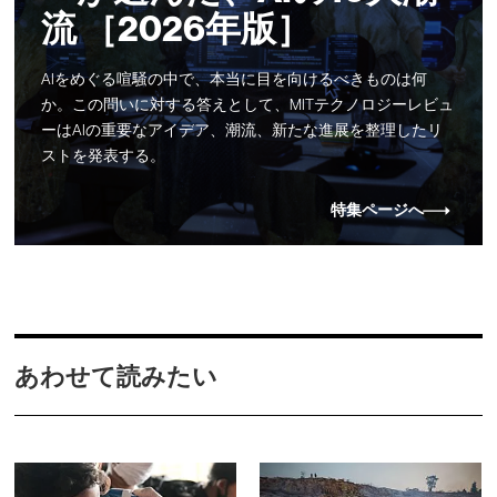
流 ［2026年版］
AIをめぐる喧騒の中で、本当に目を向けるべきものは何
か。この問いに対する答えとして、MITテクノロジーレビュ
ーはAIの重要なアイデア、潮流、新たな進展を整理したリ
ストを発表する。
特集ページへ
あわせて読みたい