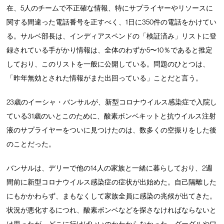
在、5人のチームで不正確な情報、特にサプライヤーやリソースに
関する間違った電話番号を正すべく、1日に350件の電話をかけてい
る。サルベ部長は、インディアスペンドの「検証済み」リストに登
録されている手がかり情報は、全体のわずか5〜10％であると推定
しており、このリストを一般に公開している。問題のひとつは、
「昨年無効とされた情報がまた出回っている」ことだと言う。
23歳のイーシャ・バンサルが、新型コロナウイルス感染症で入院し
ている31歳のいとこのために、酸素ボンベキットと抗ウイルス注射
液のサプライヤーをついに見つけたのは、数多くの空振りをした後
のことだった。
バンサルは、デリーで他の14人の家族と一緒に暮らしており、2週
間前に新型コロナウイルス感染症の症状が出始めた。自己隔離した
にもかかわらず、まもなくして家族全員に感染の兆候が出てきた。
状況が悪化するにつれ、酸素ボンベなどを探さなければならないと
は思ったが、どこに行けばいいのかわからなかった。グーグルやワ