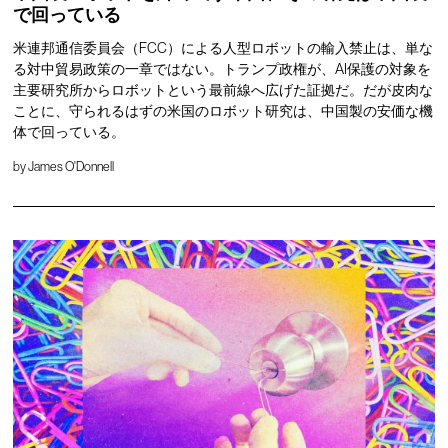
で回っている
米連邦通信委員会（FCC）による人型ロボットの輸入禁止は、単な
る対中貿易政策の一章ではない。トランプ政権が、AI保護の対象を
主要研究所からロボットという最前線へ広げた証拠だ。だが皮肉な
ことに、守られるはずの米国のロボット研究は、中国製の安価な機
体で回っている。
by
James O'Donnell