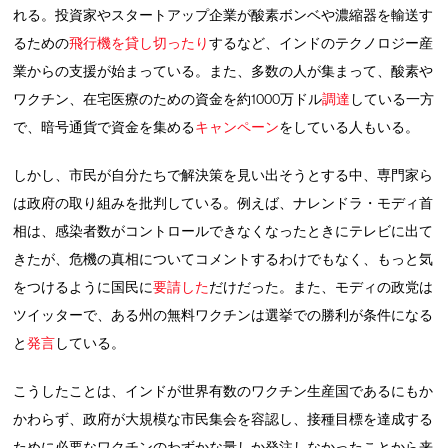
れる。投資家やスタートアップ企業が酸素ボンベや濃縮器を輸送す
るための
飛行機を貸し切ったり
するなど、インドのテクノロジー産
業からの支援が始まっている。また、多数の人が集まって、酸素や
ワクチン、在宅医療のための資金を約1000万ドル
調達
している一方
で、暗号通貨で資金を集める
キャンペーン
をしている人もいる。
しかし、市民が自分たちで解決策を見い出そうとする中、専門家ら
は政府の取り組みを批判している。例えば、ナレンドラ・モディ首
相は、感染者数がコントロールできなくなったときにテレビに出て
きたが、危機の真相についてコメントするわけでもなく、もっと気
をつけるように国民に
要請した
だけだった。また、モディの政党は
ツイッターで、ある州の無料ワクチンは選挙での勝利が条件になる
と
発言
している。
こうしたことは、インドが世界有数のワクチン生産国であるにもか
かわらず、政府が大規模な市民集会を容認し、接種目標を達成する
ために必要なワクチンのわずかな量しか発注しなかったことから来