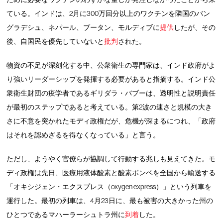
ている。インドは、2月に300万回分以上のワクチンを隣国のバン
グラデシュ、ネパール、ブータン、モルディブに
提供
したが、その
後、自国民を優先していないと
批判
された。
物資の不足が深刻化する中、公衆衛生の専門家は、インド政府がよ
り強いリーダーシップを発揮する必要があると指摘する。インド公
衆衛生財団の疫学者であるギリダラ・バブーは、透明性と説明責任
が最初のステップであると考えている。第2波の速さと規模の大き
さに不意を突かれたモディ政権だが、危機が深まるにつれ、「政府
はそれを認めざるを得なくなっている」と言う。
ただし、ようやく官僚らが協調して行動する兆しも見えてきた。モ
ディ政権は先日、医療用液体酸素と酸素ボンベを全国から輸送する
「オキシジェン・エクスプレス（oxygen express）」という列車を
運行した。最初の列車は、4月23日に、最も被害の大きかった州の
ひとつであるマハーラーシュトラ州に
到着
した。