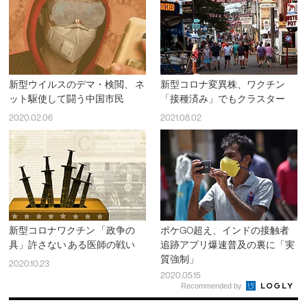
新型ウイルスのデマ・検閲、 ネ
新型コロナ変異株、ワクチン
ット駆使して闘う中国市民
「接種済み」でもクラスター
2020.02.06
2021.08.02
新型コロナワクチン 「政争の
ポケGO超え、インドの接触者
具」許さない ある医師の戦い
追跡アプリ爆速普及の裏に「実
質強制」
2020.10.23
2020.05.15
Recommended by