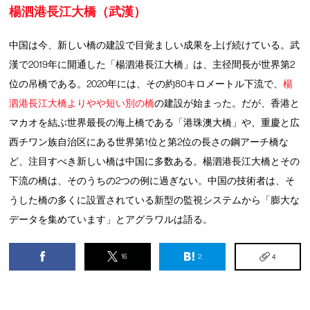
楊泗港長江大橋（武漢）
中国は今、新しい橋の建設で目覚ましい成果を上げ続けている。武
漢で2019年に開通した「楊泗港長江大橋」は、主径間長が世界第2
位の吊橋である。2020年には、その約80キロメートル下流で、
楊
泗港長江大橋よりやや短い別の橋
の建設が始まった。だが、香港と
マカオを結ぶ世界最長の海上橋である「港珠澳大橋」や、重慶と広
西チワン族自治区にある世界第1位と第2位の長さの鋼アーチ橋な
ど、注目すべき新しい橋は中国に多数ある。楊泗港長江大橋とその
下流の橋は、そのうちの2つの例に過ぎない。中国の技術者は、そ
うした橋の多くに設置されている新型の監視システムから「膨大な
データを集めています」とアグラワルは語る。
16
2
4