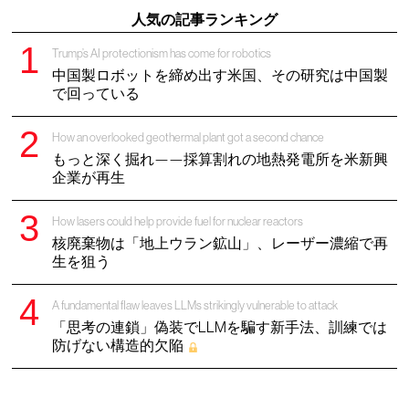
人気の記事ランキング
Trump’s AI protectionism has come for robotics
中国製ロボットを締め出す米国、その研究は中国製
で回っている
How an overlooked geothermal plant got a second chance
もっと深く掘れ——採算割れの地熱発電所を米新興
企業が再生
How lasers could help provide fuel for nuclear reactors
核廃棄物は「地上ウラン鉱山」、レーザー濃縮で再
生を狙う
A fundamental flaw leaves LLMs strikingly vulnerable to attack
「思考の連鎖」偽装でLLMを騙す新手法、訓練では
防げない構造的欠陥