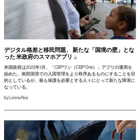
デジタル格差と移民問題、
新たな「国境の壁」とな
った
米政府のスマホアプリ
米国政府は2023年1月、「CBPワン（CBP One）」アプリの運用を
始めた。南部国境での入国管理をより秩序あるものにすることを目
的としているが、最も保護を必要とする人々にとって新たな障害に
なっている。
by
Lorena Rios