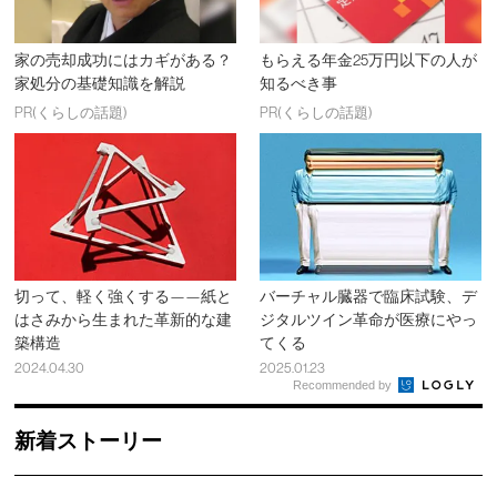
家の売却成功にはカギがある？
もらえる年金25万円以下の人が
家処分の基礎知識を解説
知るべき事
PR(くらしの話題)
PR(くらしの話題)
切って、軽く強くする——紙と
バーチャル臓器で臨床試験、デ
はさみから生まれた革新的な建
ジタルツイン革命が医療にやっ
築構造
てくる
2024.04.30
2025.01.23
Recommended by
新着ストーリー