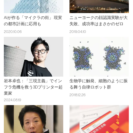
AIが作る「マイクラの街」 現実
ニューヨークの顔認識実験が大
の都市計画に応用も
失敗、成功率はまさかのゼロ
2020.10.06
2019.04.10
岩本卓也：「三現主義」でイン
生物学に触発、細胞のように振
フラ危機を救う3Dプリンター起
る舞う自律ロボット群
業家
2018.12.26
2024.08.19