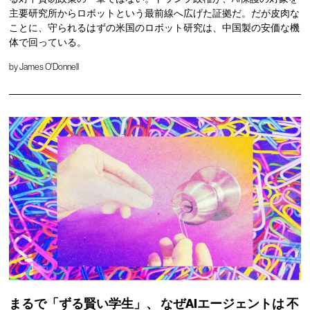
主要研究所からロボットという最前線へ広げた証拠だ。だが皮肉な
ことに、守られるはずの米国のロボット研究は、中国製の安価な機
体で回っている。
by
James O'Donnell
まるで「ずる賢い学生」、
なぜAIエージェントは
不