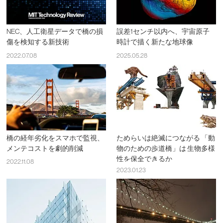
NEC、人工衛星データで橋の損
誤差1センチ以内へ、宇宙原子
傷を検知する新技術
時計で描く新たな地球像
2022.07.08
2025.05.28
橋の経年劣化をスマホで監視、
ためらいは絶滅につながる 「動
メンテコストを劇的削減
物のための歩道橋」は 生物多様
性を保全できるか
2022.11.08
2023.01.23