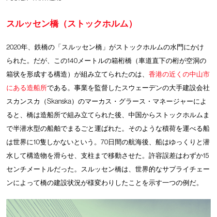
スルッセン橋（ストックホルム）
2020年、鉄橋の「スルッセン橋」がストックホルムの水門にかけ
られた。だが、この140メートルの箱桁橋（車道直下の桁が空洞の
箱状を形成する構造）が組み立てられたのは、
香港の近くの中山市
にある造船所
である。事業を監督したスウェーデンの大手建設会社
スカンスカ（Skanska）のマーカス・グラース・マネージャーによ
ると、橋は造船所で組み立てられた後、中国からストックホルムま
で半潜水型の船舶でまるごと運ばれた。そのような積荷を運べる船
は世界に10隻しかないという。70日間の航海後、船はゆっくりと潜
水して構造物を滑らせ、支柱まで移動させた。許容誤差はわずか15
センチメートルだった。スルッセン橋は、世界的なサプライチェー
ンによって橋の建設状況が様変わりしたことを示す一つの例だ。