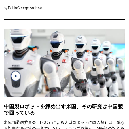
by
Robin George Andrews
中国製ロボットを締め出す米国、その研究は中国製
で回っている
米連邦通信委員会（FCC）による人型ロボットの輸入禁止は、単な
る対中貿易政策の一章ではない。トランプ政権が、AI保護の対象を