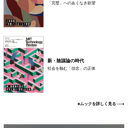
「完璧」へのあくなき欲望
新・陰謀論の時代
社会を蝕む「信念」の正体
eムックを詳しく見る