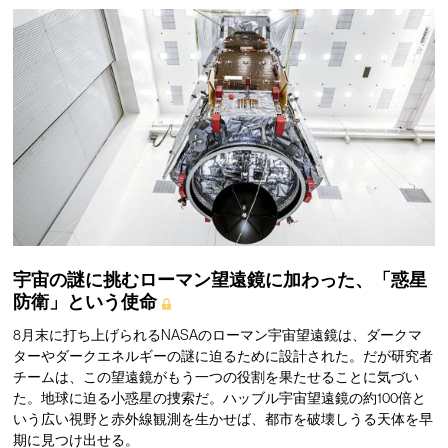
宇宙の謎に挑むローマン望遠鏡に加わった、「惑星
防衛」という使命
8月末に打ち上げられるNASAのローマン宇宙望遠鏡は、ダークマ
ターやダークエネルギーの謎に迫るために設計された。だが研究者
チームは、この望遠鏡がもう一つの役割を果たせることに気づい
た。地球に迫る小惑星の捜索だ。ハッブル宇宙望遠鏡の約100倍と
いう広い視野と赤外線観測を生かせば、都市を破壊しうる天体を早
期に見つけ出せる。