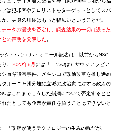
セキュリティ関連の記者や専門家が何年も前から指
ープは犯罪者やテロリストをターゲットとしてスパ
るが、実際の用途はもっと幅広いということだ。
て
データの漏洩を否定し、調査結果の一切は誤った
いとの声明を発表した
。
リック・ハウエル・オニール記者は、以前からNSO
おり、
2020年8月
には「（NSOは）サウジアラビア
カショギ殺害事件、メキシコで政治改革を推し進め
カタルーニャ州分離独立派の政治家に対する政府の
SOはこれまでこうした指摘について否定するとと
されたとしても企業が責任を負うことはできないと
は、「政府が使うテクノロジーの生みの親だが、