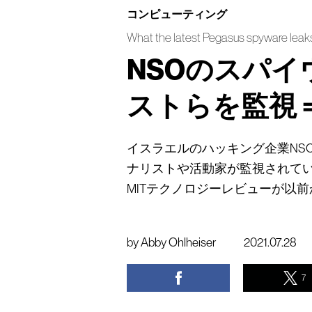
コンピューティング
What the latest Pegasus spyware leaks 
NSOのスパ
ストらを監視
イスラエルのハッキング企業NS
ナリストや活動家が監視されて
MITテクノロジーレビューが以
by
Abby Ohlheiser
2021.07.28
7