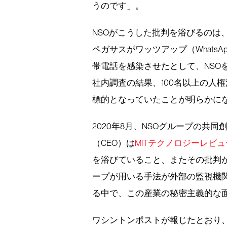
うのです」。
NSOがこうした批判を浴びるのは
ペガサスがワッツアップ（WhatsA
帯電話を感染させたとして、NSO
社内調査の結果、100名以上の人
標的となっていたことが明らかに
2020年8月、NSOグループの共
（CEO）は
MITテクノロジーレビ
を浴びていること、またその批判が
ープが用いる手法が外部の監視機
る中で、この産業の秘密主義的な
ワシントンポストが報じたとおり、