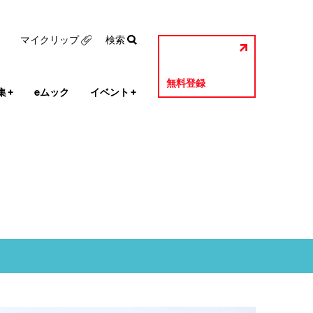
マイクリップ
検索
無料登録
集
+
eムック
イベント
+