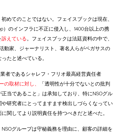
、初めてのことではない。フェイスブックは現在、
pp）のインフラに不正に侵入し、1400台以上の携
を
訴えている
。フェイスブックは法廷資料の中で、
権活動家、ジャーナリスト、著名人らがペガサスの
なったと述べている。
同創業者であるシャレフ・フリオ最高経営責任者
ューの取材に対し、
「透明性が十分でないとの批判
正当であること」は承知しており、特にNSOグル
関や研究者にとってますます検出しづらくなってい
面に関してより説明責任を持つべきだと述べた。
NSOグループは守秘義務を理由に、顧客の詳細を