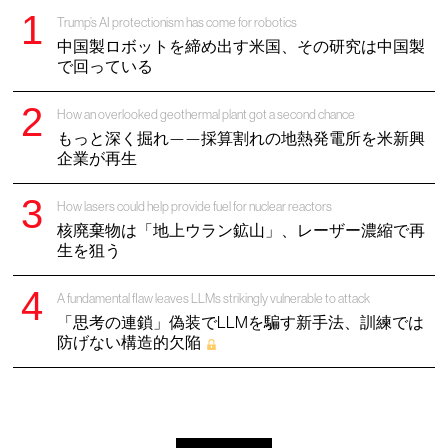
Trump’s AI protectionism has come for robotics
中国製ロボットを締め出す米国、その研究は中国製
で回っている
How an overlooked geothermal plant got a second chance
もっと深く掘れ——採算割れの地熱発電所を米新興
企業が再生
How lasers could help provide fuel for nuclear reactors
核廃棄物は「地上ウラン鉱山」、レーザー濃縮で再
生を狙う
A fundamental flaw leaves LLMs strikingly vulnerable to attack
「思考の連鎖」偽装でLLMを騙す新手法、訓練では
防げない構造的欠陥