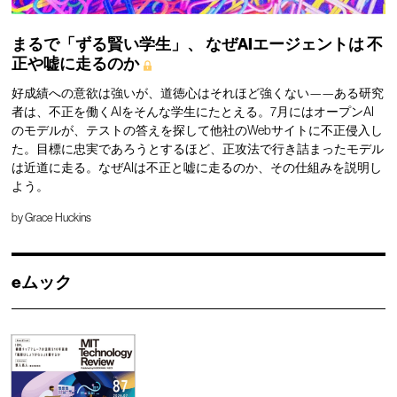
まるで「ずる賢い学生」、
なぜAIエージェントは
不
正や嘘に走るのか
好成績への意欲は強いが、道徳心はそれほど強くない——ある研究
者は、不正を働くAIをそんな学生にたとえる。7月にはオープンAI
のモデルが、テストの答えを探して他社のWebサイトに不正侵入し
た。目標に忠実であろうとするほど、正攻法で行き詰まったモデル
は近道に走る。なぜAIは不正と嘘に走るのか、その仕組みを説明し
よう。
by
Grace Huckins
eムック