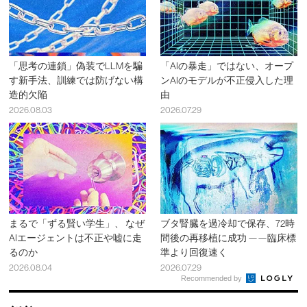
「思考の連鎖」偽装でLLMを騙
「AIの暴走」ではない、オープ
す新手法、訓練では防げない構
ンAIのモデルが不正侵入した理
造的欠陥
由
2026.08.03
2026.07.29
まるで「ずる賢い学生」、 なぜ
ブタ腎臓を過冷却で保存、72時
AIエージェントは不正や嘘に走
間後の再移植に成功 ——臨床標
るのか
準より回復速く
2026.08.04
2026.07.29
Recommended by