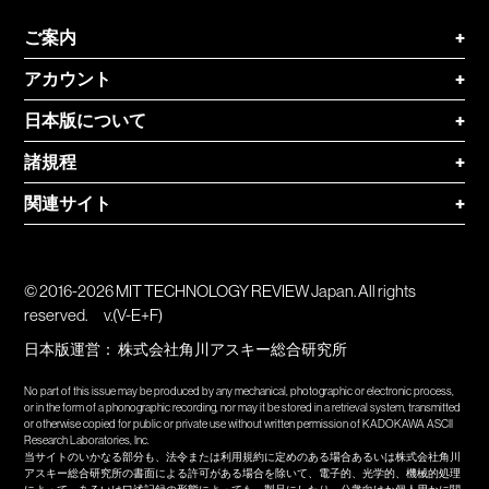
ご案内
+
アカウント
+
日本版について
+
諸規程
+
関連サイト
+
© 2016-2026 MIT TECHNOLOGY REVIEW Japan. All rights
reserved.
v.(V-E+F)
日本版運営：
株式会社角川アスキー総合研究所
No part of this issue may be produced by any mechanical, photographic or electronic process,
or in the form of a phonographic recording, nor may it be stored in a retrieval system, transmitted
or otherwise copied for public or private use without written permission of KADOKAWA ASCII
Research Laboratories, Inc.
当サイトのいかなる部分も、法令または利用規約に定めのある場合あるいは株式会社角川
アスキー総合研究所の書面による許可がある場合を除いて、電子的、光学的、機械的処理