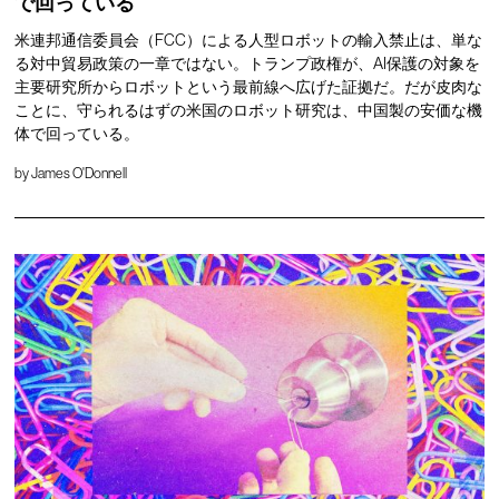
で回っている
米連邦通信委員会（FCC）による人型ロボットの輸入禁止は、単な
る対中貿易政策の一章ではない。トランプ政権が、AI保護の対象を
主要研究所からロボットという最前線へ広げた証拠だ。だが皮肉な
ことに、守られるはずの米国のロボット研究は、中国製の安価な機
体で回っている。
by
James O'Donnell