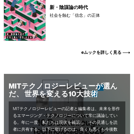
新・陰謀論の時代
社会を蝕む「信念」の正体
eムックを詳しく見る
MITテクノロジーレビューが選ん
だ、 世界を変える10大技術
MITテクノロジーレビューの記者と編集者は、未来を形作
るエマージング・テクノロジーについて常に議論してい
る。年に一度、私たちは現状を確認し、その見通しを読
者に共有する。以下に挙げるのは、良くも悪くも今後数