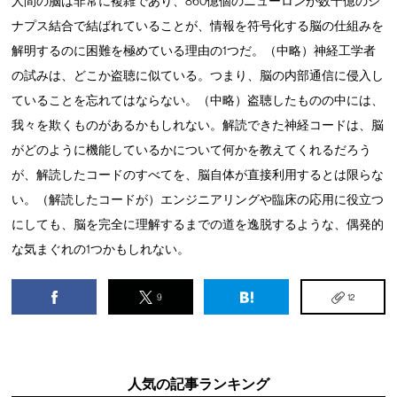
人間の脳は非常に複雑であり、860億個のニューロンが数千億のシ
ナプス結合で結ばれていることが、情報を符号化する脳の仕組みを
解明するのに困難を極めている理由の1つだ。（中略）神経工学者
の試みは、どこか盗聴に似ている。つまり、脳の内部通信に侵入し
ていることを忘れてはならない。（中略）盗聴したものの中には、
我々を欺くものがあるかもしれない。解読できた神経コードは、脳
がどのように機能しているかについて何かを教えてくれるだろう
が、解読したコードのすべてを、脳自体が直接利用するとは限らな
い。（解読したコードが）エンジニアリングや臨床の応用に役立つ
にしても、脳を完全に理解するまでの道を逸脱するような、偶発的
な気まぐれの1つかもしれない。
9
12
人気の記事ランキング