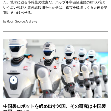
た。地球に迫る小惑星の捜索だ。ハッブル宇宙望遠鏡の約100倍と
いう広い視野と赤外線観測を生かせば、都市を破壊しうる天体を早
期に見つけ出せる。
by
Robin George Andrews
中国製ロボットを締め出す米国、その研究は中国製