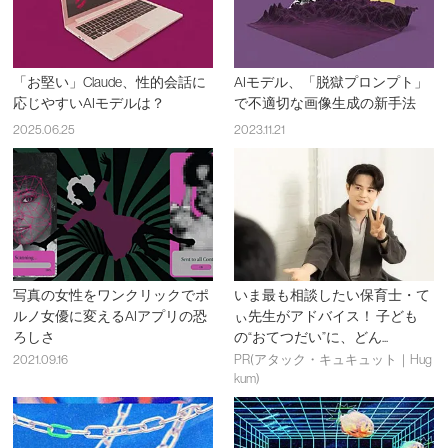
「お堅い」Claude、性的会話に
AIモデル、「脱獄プロンプト」
応じやすいAIモデルは？
で不適切な画像生成の新手法
2025.06.25
2023.11.21
写真の女性をワンクリックでポ
いま最も相談したい保育士・て
ルノ女優に変えるAIアプリの恐
ぃ先生がアドバイス！ 子ども
ろしさ
の“おてつだい”に、どん...
2021.09.16
PR(アタック・キュキュット｜Hug
kum)