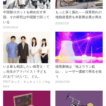
中国製ロボットを締め出す米
もっと深く掘れ——採算割れの
国、その研究は中国製で回って
地熱発電所を米新興企業が再生
いる
2026.07.31
2026.08.04
いま最も相談したい保育士・て
核廃棄物は「地上ウラン鉱
ぃ先生がアドバイス！ 子ども
山」、レーザー濃縮で再生を狙
の“おてつだい”に、どん...
う
PR(アタック・キュキュット｜Hug
2026.07.30
kum)