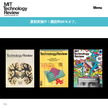
Menu
夏割実施中！購読料20％オフ。
TR