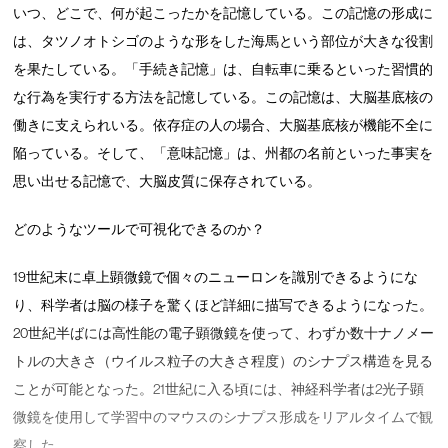
いつ、どこで、何が起こったかを記憶している。この記憶の形成に
は、タツノオトシゴのような形をした海馬という部位が大きな役割
を果たしている。「手続き記憶」は、自転車に乗るといった習慣的
な行為を実行する方法を記憶している。この記憶は、大脳基底核の
働きに支えられいる。依存症の人の場合、大脳基底核が機能不全に
陥っている。そして、「意味記憶」は、州都の名前といった事実を
思い出せる記憶で、大脳皮質に保存されている。
どのようなツールで可視化できるのか？
19世紀末に卓上顕微鏡で個々のニューロンを識別できるようにな
り、科学者は脳の様子を驚くほど詳細に描写できるようになった。
20世紀半ばには高性能の電子顕微鏡を使って、わずか数十ナノメー
トルの大きさ（ウイルス粒子の大きさ程度）のシナプス構造を見る
ことが可能となった。21世紀に入る頃には、神経科学者は2光子顕
微鏡を使用して学習中のマウスのシナプス形成をリアルタイムで観
察した。