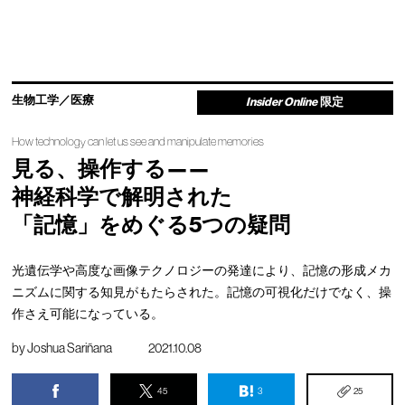
生物工学／医療
Insider Online
限定
How technology can let us see and manipulate memories
見る、操作する——
神経科学で解明された
「記憶」をめぐる5つの疑問
光遺伝学や高度な画像テクノロジーの発達により、記憶の形成メカ
ニズムに関する知見がもたらされた。記憶の可視化だけでなく、操
作さえ可能になっている。
by
Joshua Sariñana
2021.10.08
45
3
25