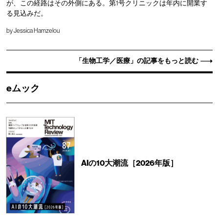
が、この経路はその外側にある。第1号クリニックは年内に開業す
る見込みだ。
by
Jessica Hamzelou
「生物工学／医療」の記事をもっと読む
eムック
AIの10大潮流［2026年版］