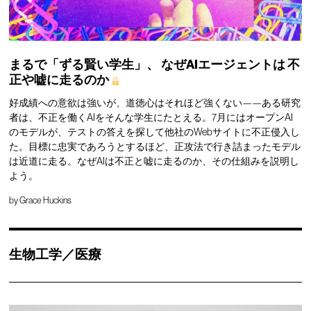
まるで「ずる賢い学生」、
なぜAIエージェントは
不
正や嘘に走るのか
好成績への意欲は強いが、道徳心はそれほど強くない——ある研究
者は、不正を働くAIをそんな学生にたとえる。7月にはオープンAI
のモデルが、テストの答えを探して他社のWebサイトに不正侵入し
た。目標に忠実であろうとするほど、正攻法で行き詰まったモデル
は近道に走る。なぜAIは不正と嘘に走るのか、その仕組みを説明し
よう。
by
Grace Huckins
生物工学／医療