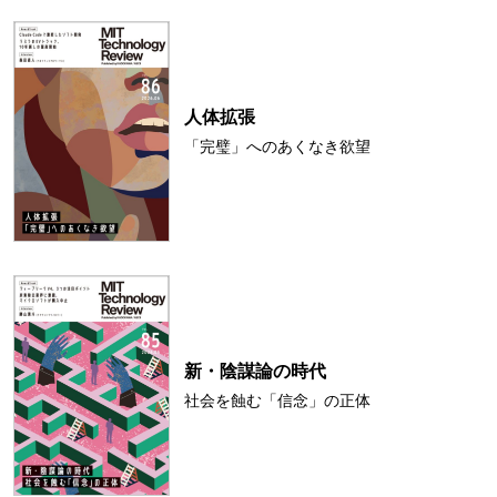
人体拡張
「完璧」へのあくなき欲望
新・陰謀論の時代
社会を蝕む「信念」の正体