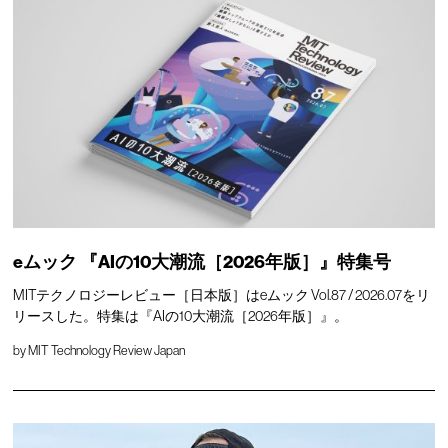
eムック 『AIの10大潮流［2026年版］』特集号
MITテクノロジーレビュー［日本版］はeムック Vol.87 / 2026.07をリ
リースした。特集は『AIの10大潮流［2026年版］』。
by
MIT Technology Review Japan