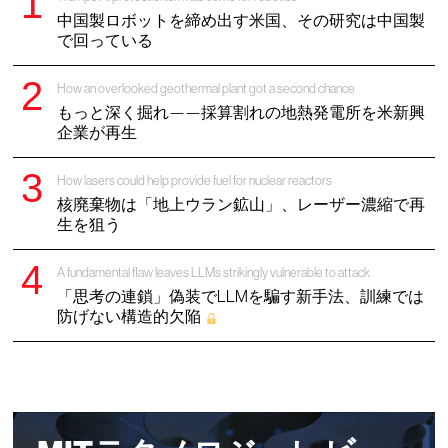
中国製ロボットを締め出す米国、その研究は中国製
で回っている
How an overlooked geothermal plant got a second chance
もっと深く掘れ——採算割れの地熱発電所を米新興
企業が再生
How lasers could help provide fuel for nuclear reactors
核廃棄物は「地上ウラン鉱山」、レーザー濃縮で再
生を狙う
A fundamental flaw leaves LLMs strikingly vulnerable to attack
「思考の連鎖」偽装でLLMを騙す新手法、訓練では
防げない構造的欠陥