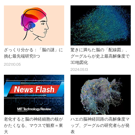
ざっくり分かる：「脳の謎」に
驚きに満ちた脳の「配線図」、
挑む最先端研究8つ
グーグルらが史上最高解像度で
3D地図化
2021.10.05
2024.05.13
老化すると脳の神経細胞の核が
ハエの脳神経回路の高解像度マ
かたくなる、マウスで観察＝東
ップ、グーグルの研究者らが発
大
表