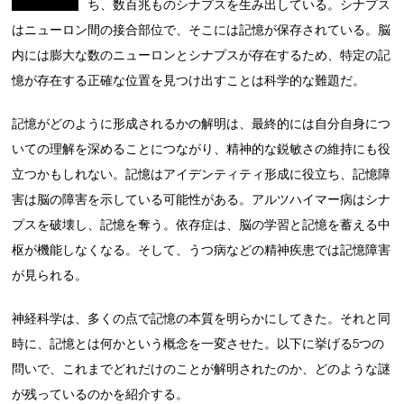
ち、数百兆ものシナプスを生み出している。シナプス
はニューロン間の接合部位で、そこには記憶が保存されている。脳
内には膨大な数のニューロンとシナプスが存在するため、特定の記
憶が存在する正確な位置を見つけ出すことは科学的な難題だ。
記憶がどのように形成されるかの解明は、最終的には自分自身につ
いての理解を深めることにつながり、精神的な鋭敏さの維持にも役
立つかもしれない。記憶はアイデンティティ形成に役立ち、記憶障
害は脳の障害を示している可能性がある。アルツハイマー病はシナ
プスを破壊し、記憶を奪う。依存症は、脳の学習と記憶を蓄える中
枢が機能しなくなる。そして、うつ病などの精神疾患では記憶障害
が見られる。
神経科学は、多くの点で記憶の本質を明らかにしてきた。それと同
時に、記憶とは何かという概念を一変させた。以下に挙げる5つの
問いで、これまでどれだけのことが解明されたのか、どのような謎
が残っているのかを紹介する。