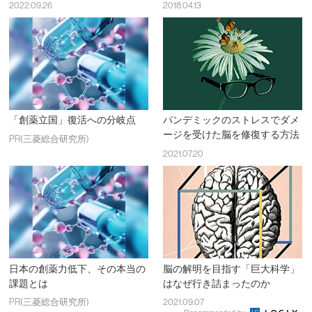
2022.09.26
2018.04.13
「創薬立国」復活への分岐点
パンデミックのストレスでダメ
ージを受けた脳を修復する方法
PR(三菱総合研究所)
2021.07.20
日本の創薬力低下、その本当の
脳の解明を目指す「巨大科学」
課題とは
はなぜ行き詰まったのか
PR(三菱総合研究所)
2021.09.07