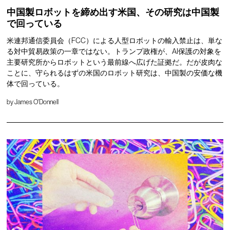
中国製ロボットを締め出す米国、その研究は中国製
で回っている
米連邦通信委員会（FCC）による人型ロボットの輸入禁止は、単な
る対中貿易政策の一章ではない。トランプ政権が、AI保護の対象を
主要研究所からロボットという最前線へ広げた証拠だ。だが皮肉な
ことに、守られるはずの米国のロボット研究は、中国製の安価な機
体で回っている。
by
James O'Donnell