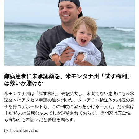
難病患者に未承認薬を、米モンタナ州「試す権利」
は救いか賭けか
米モンタナ州は「試す権利」法を拡大し、末期でない患者にも未承
認薬へのアクセス申請の道を開いた。クレアチン輸送体欠損症の息
子を持つデボールトも、この制度に望みをかける一人だ。だが薬は
まだ48人の健康な成人でしか試験されておらず、専門家は安全性
も有効性も未証明だと警鐘を鳴らす。
by
Jessica Hamzelou