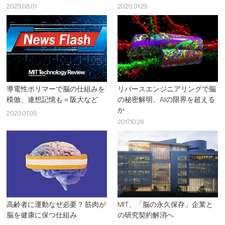
2023.08.01
2020.01.25
導電性ポリマーで脳の仕組みを
リバースエンジニアリングで脳
模倣、連想記憶も＝阪大など
の秘密解明、AIの限界を超える
か
2023.07.05
2017.10.26
高齢者に運動なぜ必要？ 筋肉が
MIT、「脳の永久保存」企業と
脳を健康に保つ仕組み
の研究契約解消へ