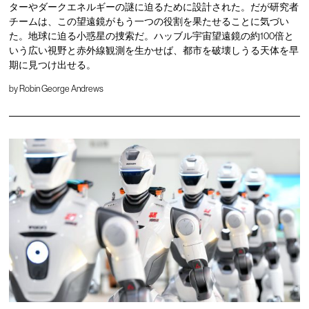
ターやダークエネルギーの謎に迫るために設計された。だが研究者
チームは、この望遠鏡がもう一つの役割を果たせることに気づい
た。地球に迫る小惑星の捜索だ。ハッブル宇宙望遠鏡の約100倍と
いう広い視野と赤外線観測を生かせば、都市を破壊しうる天体を早
期に見つけ出せる。
by
Robin George Andrews