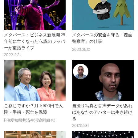
メタバース・ビジネス新展開 25
メタバースの安全を守る「覆面
年前に亡くなった 伝説のラッパ
警察官」の仕事
ーが復活ライブ
2023.05.10
2022.12.21
ご存じですか？月々500円で入
自撮り写真と音声データがあれ
院・手術・死亡を保障
ばあなたのアバターは生き続け
る
PR(愛知県共済生活協同組合)
2017.05.31