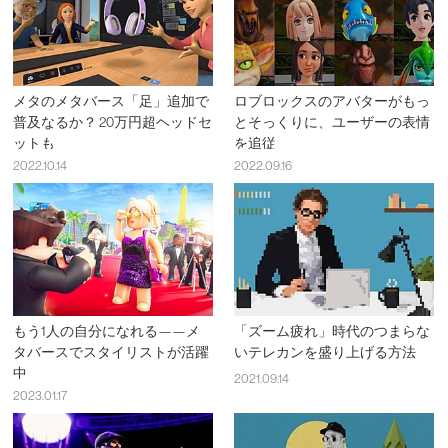
メタのメタバース「足」追加で
ロブロックスのアバターがもっ
普及なるか？ 20万円超ヘッドセ
とそっくりに、ユーザーの表情
ットも
を追従
2022.10.14
2022.09.16
もう1人の自分になれる——メ
「ズーム疲れ」時代のつまらな
タバースでスタイリストが活躍
いテレカンを盛り上げる方法
中
2021.09.14
2023.01.17