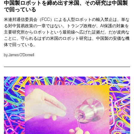
中国製ロボットを締め出す米国、その研究は中国製
で回っている
米連邦通信委員会（FCC）による人型ロボットの輸入禁止は、単な
る対中貿易政策の一章ではない。トランプ政権が、AI保護の対象を
主要研究所からロボットという最前線へ広げた証拠だ。だが皮肉な
ことに、守られるはずの米国のロボット研究は、中国製の安価な機
体で回っている。
by
James O'Donnell