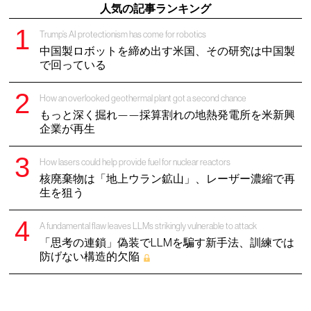
人気の記事ランキング
Trump’s AI protectionism has come for robotics
中国製ロボットを締め出す米国、その研究は中国製
で回っている
How an overlooked geothermal plant got a second chance
もっと深く掘れ——採算割れの地熱発電所を米新興
企業が再生
How lasers could help provide fuel for nuclear reactors
核廃棄物は「地上ウラン鉱山」、レーザー濃縮で再
生を狙う
A fundamental flaw leaves LLMs strikingly vulnerable to attack
「思考の連鎖」偽装でLLMを騙す新手法、訓練では
防げない構造的欠陥