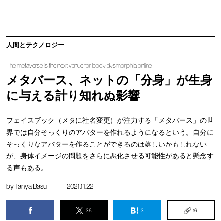
人間とテクノロジー
The metaverse is the next venue for body dysmorphia online
メタバース、ネットの「分身」が生身
に与える計り知れぬ影響
フェイスブック（メタに社名変更）が注力する「メタバース」の世
界では自分そっくりのアバターを作れるようになるという。自分に
そっくりなアバターを作ることができるのは嬉しいかもしれない
が、身体イメージの問題をさらに悪化させる可能性があると懸念す
る声もある。
by
Tanya Basu
2021.11.22
38
3
16