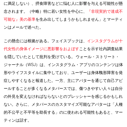
に満足しない）、摂食障害などに悩む人に影響を与える可能性が懸
念されます。（中略）特に若い女性を中心に、
『非現実的で達成不
可能な』美の基準
を生み出してしまうかもしれません」とマーティ
ンはメールで述べた。
この懸念には根拠がある。フェイスブックは、
インスタグラムが十
代女性の身体イメージに悪影響をおよぼす
ことを示す社内調査結果
を隠していたとして批判を受けている。 ウォール・ストリート・
ジャーナル（WSJ）は、インスタグラム・アプリのコンテンツは体
形やライフスタイルに集中しており、ユーザーは身体醜形障害を発
症しやすくなると報道した。一方、主にアバターを通じて自己アピ
ールすることが多くなるメタバースでは、傷つきやすい人々は自分
の外見を変えなければならないとのプレッシャーを感じるかもしれ
ない。さらに、メタバースのカスタマイズ可能なアバターは「人種
的不公平と不平等を助長する」のに使われる可能性もあると、マー
ティンは話す。