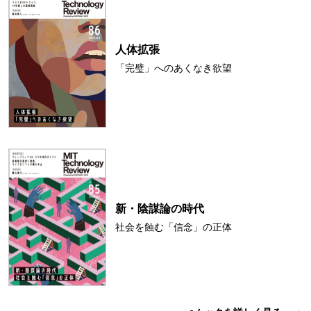
人体拡張
「完璧」へのあくなき欲望
新・陰謀論の時代
社会を蝕む「信念」の正体