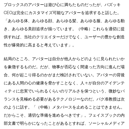
ブロックスのアバターは遊び心に満ちたものだったが、バズッキ
CEOは完全にカスタマイズ可能なアバターを追求すると話した。
「あらゆる体、あらゆる顔、あらゆる髪、あらゆる服、あらゆる動
き、あらゆる美顔追求が揃っています。（中略）これらを適切に提
供すれば、当社のクリエイターだけでなく、ユーザーの豊かな創造
性が爆発的に高まると考えています」。
結局のところ、アバターは自分が他人からどのように見られたいか
を象徴するものだ。だが、物事が否応なく間違った方向に進んだ場
合、何が起こり得るのかがまだ検討されていない。アバターの背後
にある人間の心の健康を脅かすことなく、人々が自分のアイデンテ
ィティに忠実でいられるくらいのリアルさを保つという、微妙なバ
ランスを見極める必要があるテクノロジーなのだ。パク准教授は次
のように話す。「（中略）メタバースを止めることはできません。
だからこそ、適切な準備を進めるべきです」。フェイスブックの内
部文書で明らかになったことがあるとすれば、ソーシャルメディア