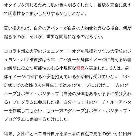
オタイプを演じるために肌の色を明るくしたり、容貌を完全に変え
て氏素性をごまかしたりするかもしれない。
言い換えれば、自分のアバターが自身の人物像と異なる場合、何が
起きるのか。それが、重要な問題になるのだろうか。
コロラド州立大学のジェニファー・オグル教授とソウル大学校のジ
ュヨン・パク准教授は今年、アバターが身体イメージに与える影響
の解明に役立つ可能性のある小規模な
研究
を実施した。2人は、身
体イメージに関する不安を抱えているが治療は受けていない、18～
21歳までの女性18人を募集して2つのグループに分けた。一方のグ
ループはボディ・ポジティブ（自分の身体をあるがままに受け入れ
る）プログラムに参加した後、自分そっくりのバーチャル・アバタ
ーを作成してもらい、もう一方のグループはボディ・ポジティブ・
プログラムに参加するだけにした。
結果、女性にとって自分自身を第三者の視点で見るのがいかに困難