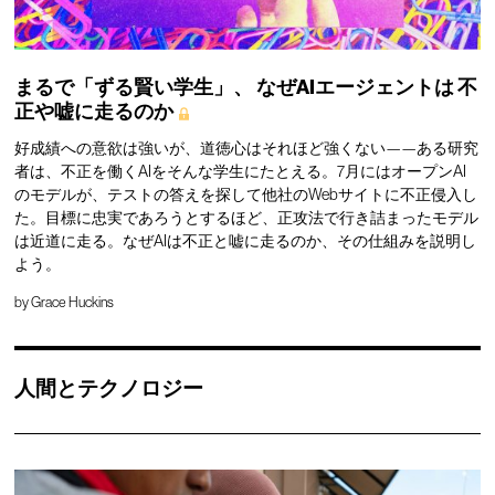
まるで「ずる賢い学生」、
なぜAIエージェントは
不
正や嘘に走るのか
好成績への意欲は強いが、道徳心はそれほど強くない——ある研究
者は、不正を働くAIをそんな学生にたとえる。7月にはオープンAI
のモデルが、テストの答えを探して他社のWebサイトに不正侵入し
た。目標に忠実であろうとするほど、正攻法で行き詰まったモデル
は近道に走る。なぜAIは不正と嘘に走るのか、その仕組みを説明し
よう。
by
Grace Huckins
人間とテクノロジー