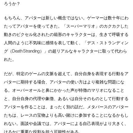
ろうか？
もちろん、アバターは新しい概念ではない。ゲーマーは数十年にわ
たってアバターを使ってきた。「スーパーマリオ」のカクカクした
動きのピクセル化されたの箱形のキャラクターは、生きて呼吸する
人間のように不気味に感情を表して動く、「デス・ストランディン
グ（Death Stranding）」の超リアルなキャラクターに取って代わら
れた。
だが、特定のゲームの文脈を超えて、自分自身を表現する行動をア
バターに期待する場合、アバターの使い方はより複雑な問題にな
る。オーバーオールと鼻にかかった声が特徴のマリオになること
と、自分自身の代理や象徴、あるいは自分そのものとして行動する
アバターを作ることは、まったく別の話だ。メタバースのアバター
たちは、レースの宝物よりも高い賭けに参加することになるかもし
れない。面談や会議では、アバターによる自己表現がより大きく、
はるかに重要な役割を担う可能性がある。