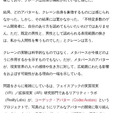
唆しており、クレーンは自身が隔絶されていると感じた。
結局、どのアバターも、クレーン自身を象徴するものには感じられ
なかった。しかし、その結果には驚かなかった。「不特定多数のゲ
ーム開発者に、自分のあり方を認めてもらいたいわけではありませ
ん。ただ、既定の男性と、男性として認められる表現範囲の狭さ
は、私から人間性を奪うものでした」とクレーンは言う。
クレーンの実験は科学的なものではなく、メタバースが今後どのよ
うに作用するかを示すものでもない。だが、メタバースのアバター
が、現実世界の人々の感情や生き方に対して、広範囲にわたる影響
をおよぼす可能性がある理由の一端を示している。
問題をさらに複雑にしているは、フェイスブックの実質現実
（VR）／拡張現実（AR）研究部門であるリアリティ・ラボ
（Reality Labs）が、
コーデック・アバター（Codec Avatars）
という
プロジェクトで、写真のようにリアルなアバターの開発に取り組ん