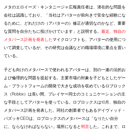
メタのエロイーズ・キンタニージャ広報責任者は、潜在的な問題を
会社は認識しており、「当社はアバターが前向きで安全な経験にな
るために、どれだけの（アバターの）修正が適切なのかなど、重要
な質問を自分たちに投げかけています」と説明する。
最近、独自の
メタバース計画を発表した
マイクロソフトも、アバターの使用につ
いて調査しているが、その研究は会議などの職場環境に重点を置い
ている。
子ども向けのメタバースで使われるアバターは、別の一連の法的お
よび倫理的な問題を提起する。主要市場の対象を子どもとしたゲー
ム・プラットフォームの開発で大きな成功を収めているロブロック
ス（Roblox）は長い間、プレイヤー同士のコミュニケーションの主
な手段としてアバターを使っている。ロブロックスは10月、独自の
メタバース計画を発表した。同社の創業者でもあるデイヴィッド・
バズッキCEOは、ロブロックスのメタバースは「なりたい自分
に、ならなければならない」場所になると
明言
した。これまで、ロ