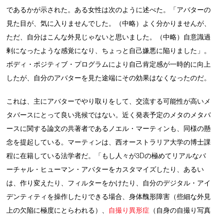
であるかが示された。ある女性は次のように述べた。「アバターの
見た目が、気に入りませんでした。（中略）よく分かりませんが、
ただ、自分はこんな外見じゃないと思いました。（中略）自意識過
剰になったような感覚になり、ちょっと自己嫌悪に陥りました」。
ボディ・ポジティブ・プログラムにより自己肯定感が一時的に向上
したが、自分のアバターを見た途端にその効果はなくなったのだ。
これは、主にアバターでやり取りをして、交流する可能性が高いメ
タバースにとって良い兆候ではない。近く発表予定のメタのメタバ
ースに関する論文の共著者であるノエル・マーティンも、同様の懸
念を提起している。マーティンは、西オーストラリア大学の博士課
程に在籍している法学者だ。「もし人々が3Dの極めてリアルなバ
ーチャル・ヒューマン・アバターをカスタマイズしたり、あるい
は、作り変えたり、フィルターをかけたり、自分のデジタル・アイ
デンティティを操作したりできる場合、身体醜形障害（些細な外見
上の欠陥に極度にとらわれる）、
自撮り異形症
（自身の自撮り写真