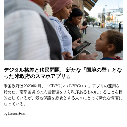
デジタル格差と移民問題、
新たな「国境の壁」とな
った
米政府のスマホアプリ
米国政府は2023年1月、「CBPワン（CBP One）」アプリの運用を
始めた。南部国境での入国管理をより秩序あるものにすることを目
的としているが、最も保護を必要とする人々にとって新たな障害に
なっている。
by
Lorena Rios