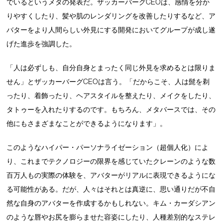
でいるというメタの発表だ。ザッカーバーグCEOは、感情を分か
りやすくしたり、髪や肌のレンダリングを改善したりするなど、ア
バターをより人間らしい外見にする開発においてグループが成し遂
げた進歩を強調した。
「人は必ずしも、自分自身とまったく同じ外見を求めるとは限りま
せん」とザッカーバーグCEOは言う。「だからこそ、人は髭を剃
ったり、着飾ったり、ヘアスタイルを整えたり、メイクをしたり、
タトゥーを入れたりするのです。もちろん、メタバースでは、その
他にもさまざまなことができるようになります」。
このようなハイパー・パーソナライゼーション（超個人化）によ
り、これまでテクノロジーの限界を感じていたクレーンのような数
百万人もの実際の体験を、アバターがリアルに表現できるようにな
る可能性がある。だが、人々はそれとは真逆に、思い通りだが不自
然な自身のアバターを作成するかもしれない。キム・カーダシアン
のような唇やお尻を膨らませた容姿にしたり、人種差別的なステレ