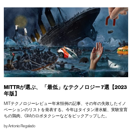
MITTRが選ぶ、
「最低」なテクノロジー
7選【2023
年版】
MITテクノロジーレビュー年末恒例の記事、その年の失敗したイノ
ベーションのリストを発表する。今年はタイタン潜水艇、実験室育
ちの鶏肉、GMのロボタクシーなどをピックアップした。
by
Antonio Regalado