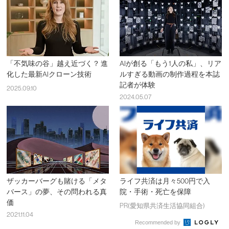
「不気味の谷」越え近づく？ 進
AIが創る「もう1人の私」、リア
化した最新AIクローン技術
ルすぎる動画の制作過程を本誌
記者が体験
2025.09.10
2024.05.07
ザッカーバーグも賭ける「メタ
ライフ共済は月々500円で入
バース」の夢、その問われる真
院・手術・死亡を保障
価
PR(愛知県共済生活協同組合)
2021.11.04
Recommended by