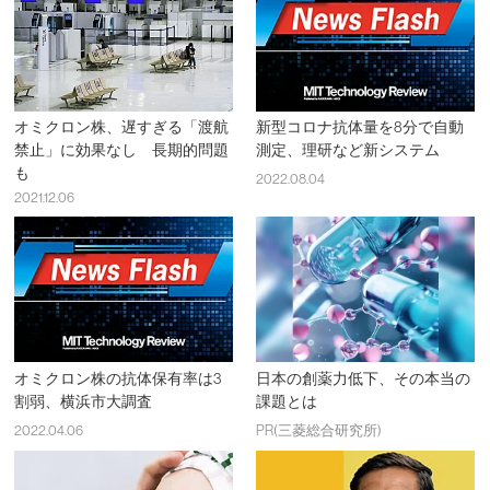
オミクロン株、遅すぎる「渡航
新型コロナ抗体量を8分で自動
禁止」に効果なし 長期的問題
測定、理研など新システム
も
2022.08.04
2021.12.06
オミクロン株の抗体保有率は3
日本の創薬力低下、その本当の
割弱、横浜市大調査
課題とは
2022.04.06
PR(三菱総合研究所)