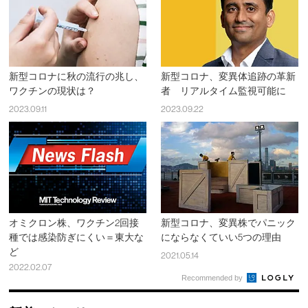
新型コロナに秋の流行の兆し、
新型コロナ、変異体追跡の革新
ワクチンの現状は？
者 リアルタイム監視可能に
2023.09.11
2023.09.22
オミクロン株、ワクチン2回接
新型コロナ、変異株でパニック
種では感染防ぎにくい＝東大な
にならなくていい5つの理由
ど
2021.05.14
2022.02.07
Recommended by