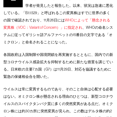
学者が発見したと報告した。以来、状況は急速に悪化
している。「B.1.1.529」と呼ばれるこの変異株はすでに世界の多く
の国で確認されており、11月26日には
WHOによって「懸念される
変異株（VOC：Variant of Concern）」に指定され
、WHOの命名シス
テムに従ってギリシャ語アルファベットの15番目の文字である「オ
ミクロン」と命名されることになった。
各国政府は入国制限や国境閉鎖を再実施するとともに、国内での新
型コロナウイルス感染拡大を抑制するために新たな措置を講じてい
る。日米欧の主要7カ国（G7）は11月29日、対応を協議するために
緊急の保健相会合を開いた。
ウイルスは常に変異するものであり、そのこと自体は心配する必要
はない。オミクロン株が懸念される理由のひとつは、新型コロナウ
イルスのスパイクタンパク質に多くの突然変異がある点だ。オミク
ロン株には約30カ所に突然変異が見られ、この数はデルタ株の約2