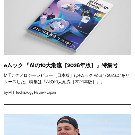
eムック 『AIの10大潮流［2026年版］』特集号
MITテクノロジーレビュー［日本版］はeムック Vol.87 / 2026.07をリ
リースした。特集は『AIの10大潮流［2026年版］』。
by
MIT Technology Review Japan