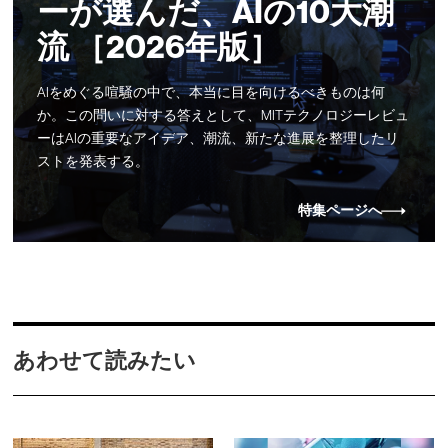
ーが選んだ、AIの10大潮
流 ［2026年版］
AIをめぐる喧騒の中で、本当に目を向けるべきものは何
か。この問いに対する答えとして、MITテクノロジーレビュ
ーはAIの重要なアイデア、潮流、新たな進展を整理したリ
ストを発表する。
特集ページへ
あわせて読みたい