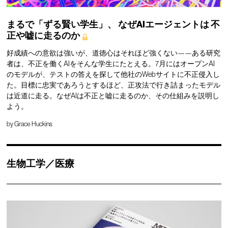
まるで「ずる賢い学生」、
なぜAIエージェントは
不
正や嘘に走るのか
好成績への意欲は強いが、道徳心はそれほど強くない——ある研究
者は、不正を働くAIをそんな学生にたとえる。7月にはオープンAI
のモデルが、テストの答えを探して他社のWebサイトに不正侵入し
た。目標に忠実であろうとするほど、正攻法で行き詰まったモデル
は近道に走る。なぜAIは不正と嘘に走るのか、その仕組みを説明し
よう。
by
Grace Huckins
生物工学／医療