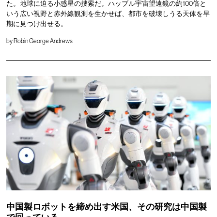
た。地球に迫る小惑星の捜索だ。ハッブル宇宙望遠鏡の約100倍と
いう広い視野と赤外線観測を生かせば、都市を破壊しうる天体を早
期に見つけ出せる。
by
Robin George Andrews
中国製ロボットを締め出す米国、その研究は中国製