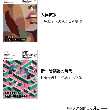
人体拡張
「完璧」へのあくなき欲望
新・陰謀論の時代
社会を蝕む「信念」の正体
eムックを詳しく見る