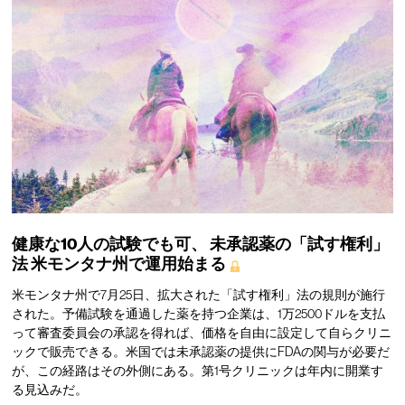
健康な10人の試験でも可、
未承認薬の「試す権利」
法
米モンタナ州で運用始まる
米モンタナ州で7月25日、拡大された「試す権利」法の規則が施行
された。予備試験を通過した薬を持つ企業は、1万2500ドルを支払
って審査委員会の承認を得れば、価格を自由に設定して自らクリニ
ックで販売できる。米国では未承認薬の提供にFDAの関与が必要だ
が、この経路はその外側にある。第1号クリニックは年内に開業す
る見込みだ。