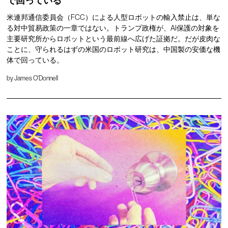
で回っている
米連邦通信委員会（FCC）による人型ロボットの輸入禁止は、単な
る対中貿易政策の一章ではない。トランプ政権が、AI保護の対象を
主要研究所からロボットという最前線へ広げた証拠だ。だが皮肉な
ことに、守られるはずの米国のロボット研究は、中国製の安価な機
体で回っている。
by
James O'Donnell