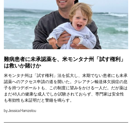
難病患者に未承認薬を、米モンタナ州「試す権利」
は救いか賭けか
米モンタナ州は「試す権利」法を拡大し、末期でない患者にも未承
認薬へのアクセス申請の道を開いた。クレアチン輸送体欠損症の息
子を持つデボールトも、この制度に望みをかける一人だ。だが薬は
まだ48人の健康な成人でしか試験されておらず、専門家は安全性
も有効性も未証明だと警鐘を鳴らす。
by
Jessica Hamzelou