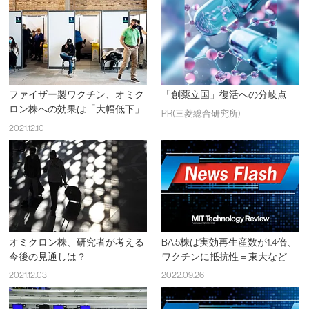
ファイザー製ワクチン、オミク
「創薬立国」復活への分岐点
ロン株への効果は「大幅低下」
PR(三菱総合研究所)
2021.12.10
オミクロン株、研究者が考える
BA.5株は実効再生産数が1.4倍、
今後の見通しは？
ワクチンに抵抗性＝東大など
2021.12.03
2022.09.26