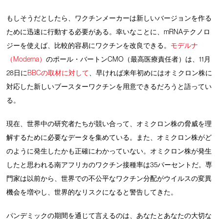
もしそうだとしたら、ワクチンメーカーは新しいバージョンを作る
ために迅速に行動する必要がある。幸いなことに、mRNAテクノロ
ジーを使えば、比較的容易にワクチンを改良できる。
モデルナ
（Moderna）
のポール・バートンCMO（最高医療責任者）は、11月
28日に
BBCの取材に対して
、早ければ来年初めにはオミクロン株に
対応した新しいブースターワクチンを用意できるだろうと語ってい
る。
現在、世界中の研究者たちが競い合って、オミクロン株の脅威を理
解するために必要なデータを集めている。また、オミクロン株がど
のように発生したかも正確にわかっていない。オミクロン株が発生
したと思われる南アフリカのワクチン接種率は35パーセントだ。専
門家は以前から、世界での不公平なワクチン分配がウイルスの変異
機会を増やし、世界的なリスクになると警告してきた。
パンデミックの期間を通じて言えるのは、あなたとあなたの大切な