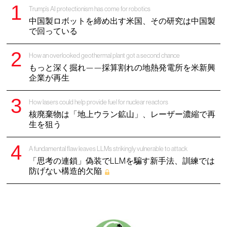
Trump’s AI protectionism has come for robotics
中国製ロボットを締め出す米国、その研究は中国製
で回っている
How an overlooked geothermal plant got a second chance
もっと深く掘れ——採算割れの地熱発電所を米新興
企業が再生
How lasers could help provide fuel for nuclear reactors
核廃棄物は「地上ウラン鉱山」、レーザー濃縮で再
生を狙う
A fundamental flaw leaves LLMs strikingly vulnerable to attack
「思考の連鎖」偽装でLLMを騙す新手法、訓練では
防げない構造的欠陥