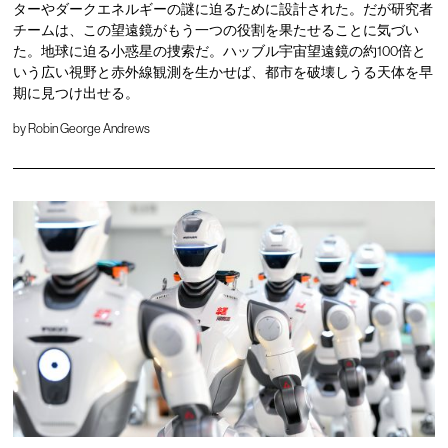
ターやダークエネルギーの謎に迫るために設計された。だが研究者
チームは、この望遠鏡がもう一つの役割を果たせることに気づい
た。地球に迫る小惑星の捜索だ。ハッブル宇宙望遠鏡の約100倍と
いう広い視野と赤外線観測を生かせば、都市を破壊しうる天体を早
期に見つけ出せる。
by
Robin George Andrews