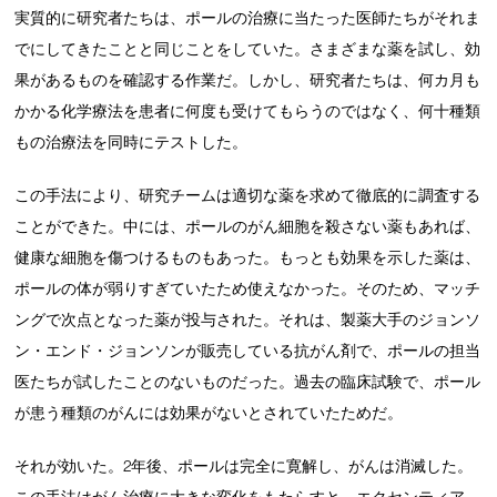
実質的に研究者たちは、ポールの治療に当たった医師たちがそれま
でにしてきたことと同じことをしていた。さまざまな薬を試し、効
果があるものを確認する作業だ。しかし、研究者たちは、何カ月も
かかる化学療法を患者に何度も受けてもらうのではなく、何十種類
もの治療法を同時にテストした。
この手法により、研究チームは適切な薬を求めて徹底的に調査する
ことができた。中には、ポールのがん細胞を殺さない薬もあれば、
健康な細胞を傷つけるものもあった。もっとも効果を示した薬は、
ポールの体が弱りすぎていたため使えなかった。そのため、マッチ
ングで次点となった薬が投与された。それは、製薬大手のジョンソ
ン・エンド・ジョンソンが販売している抗がん剤で、ポールの担当
医たちが試したことのないものだった。過去の臨床試験で、ポール
が患う種類のがんには効果がないとされていたためだ。
それが効いた。2年後、ポールは完全に寛解し、がんは消滅した。
この手法はがん治療に大きな変化をもたらすと、エクセンティア