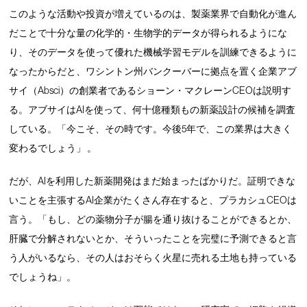
このような活動や投資が増えているのは、製薬業界で自動化が進ん
だことで十分な量の化学的・生物学的データが得られるようにな
り、そのデータを使って優れた機械学習モデルを訓練できるように
なったからだと、ワシントン州バンクーバーに拠点を置く企業アブ
サイ（Absci）の創業者であるショーン・マクレーンCEOは説明す
る。アブサイはAIを使って、何十億種類もの新薬設計の候補を調査
している。「今こそ、その時です。今後5年で、この業界は大きく
変わるでしょう」 。
だが、AIを利用した新薬開発はまだ始まったばかりだ。証明できな
いことを主張するAI企業がたくさん存在すると、プラカシュCEOは
言う。「もし、どの薬物分子が腸を通り抜けることができるとか、
肝臓で分解されないとか、そういったことを完璧に予測できると言
う人がいるなら、その人はおそらく火星に売れる土地も持っている
でしょうね」。