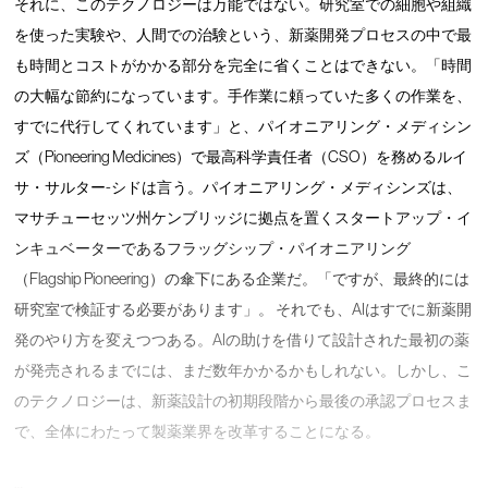
それに、このテクノロジーは万能ではない。研究室での細胞や組織
を使った実験や、人間での治験という、新薬開発プロセスの中で最
も時間とコストがかかる部分を完全に省くことはできない。「時間
の大幅な節約になっています。手作業に頼っていた多くの作業を、
すでに代行してくれています」と、パイオニアリング・メディシン
ズ（Pioneering Medicines）で最高科学責任者（CSO）を務めるルイ
サ・サルター-シドは言う。パイオニアリング・メディシンズは、
マサチューセッツ州ケンブリッジに拠点を置くスタートアップ・イ
ンキュベーターであるフラッグシップ・パイオニアリング
（Flagship Pioneering）の傘下にある企業だ。「ですが、最終的には
研究室で検証する必要があります」。 それでも、AIはすでに新薬開
発のやり方を変えつつある。AIの助けを借りて設計された最初の薬
が発売されるまでには、まだ数年かかるかもしれない。しかし、こ
のテクノロジーは、新薬設計の初期段階から最後の承認プロセスま
で、全体にわたって製薬業界を改革することになる。
…