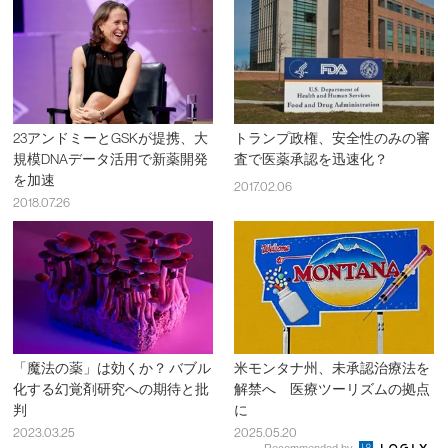
23アンドミーとGSKが提携、大
トランプ政権、安全性のみの審
規模DNAデータ活用で新薬開発
査で医薬承認を迅速化？
を加速
2017.02.06
2018.07.26
「魔法の薬」は効くか？ バブル
米モンタナ州、未承認治療法を
化する幻覚剤研究への期待と批
解禁へ 医療ツーリズムの拠点
判
に
2023.03.25
2025.05.20