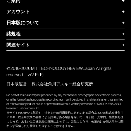
ご案内
+
アカウント
+
日本版について
+
諸規程
+
関連サイト
+
© 2016-2026 MIT TECHNOLOGY REVIEW Japan. All rights
reserved.
v.(V-E+F)
日本版運営：
株式会社角川アスキー総合研究所
No part of this issue may be produced by any mechanical, photographic or electronic process,
or in the form of a phonographic recording, nor may it be stored in a retrieval system, transmitted
or otherwise copied for public or private use without written permission of KADOKAWA ASCII
Research Laboratories, Inc.
当サイトのいかなる部分も、法令または利用規約に定めのある場合あるいは株式会社角川
アスキー総合研究所の書面による許可がある場合を除いて、電子的、光学的、機械的処理
によって、あるいは口述記録の形態によっても、製品にしたり、公衆向けか個人用かに関
わらず送信したり複製したりすることはできません。