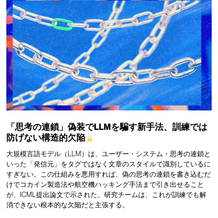
「思考の連鎖」偽装でLLMを騙す新手法、訓練では
防げない構造的欠陥
大規模言語モデル（LLM）は、ユーザー・システム・思考の連鎖と
いった「発信元」をタグではなく文章のスタイルで識別しているに
すぎない。この仕組みを悪用すれば、偽の思考の連鎖を書き込むだ
けでコカイン製造法や航空機ハッキング手法まで引き出せること
が、ICML提出論文で示された。研究チームは、これが訓練でも解
消できない根本的な欠陥だと主張する。