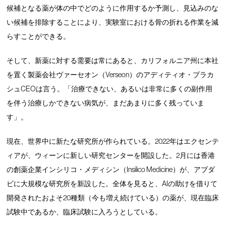
候補となる薬が体の中でどのように作用するか予測し、見込みのな
い候補を排除することにより、実験室における骨の折れる作業を減
らすことができる。
そして、新薬に対する需要は常にあると、カリフォルニア州に本社
を置く製薬会社ヴァーセオン（Verseon）のアディティオ・プラカ
シュCEOは言う。「治療できない、あるいは非常に多くの副作用
を伴う治療しかできない病気が、まだあまりに多く残っていま
す」。
現在、世界中に新たな研究所が作られている。2022年はエクセンテ
ィアが、ウィーンに新しい研究センターを開設した。2月には香港
の創薬企業インシリコ・メディシン（Insilico Medicine）が、アブダ
ビに大規模な研究所を新設した。全体を見ると、AIの助けを借りて
開発されたおよそ20種類（今も増え続けている）の薬が、現在臨床
試験中であるか、臨床試験に入ろうとしている。