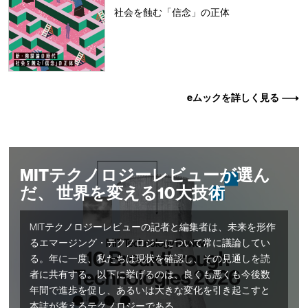
社会を蝕む「信念」の正体
eムックを詳しく見る
MITテクノロジーレビューが選ん
だ、 世界を変える10大技術
MITテクノロジーレビューの記者と編集者は、未来を形作
るエマージング・テクノロジーについて常に議論してい
る。年に一度、私たちは現状を確認し、その見通しを読
者に共有する。以下に挙げるのは、良くも悪くも今後数
年間で進歩を促し、あるいは大きな変化を引き起こすと
本誌が考えるテクノロジーである。