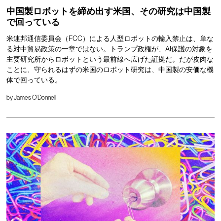
中国製ロボットを締め出す米国、その研究は中国製
で回っている
米連邦通信委員会（FCC）による人型ロボットの輸入禁止は、単な
る対中貿易政策の一章ではない。トランプ政権が、AI保護の対象を
主要研究所からロボットという最前線へ広げた証拠だ。だが皮肉な
ことに、守られるはずの米国のロボット研究は、中国製の安価な機
体で回っている。
by
James O'Donnell