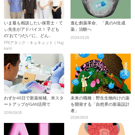
いま最も相談したい保育士・て
進む創薬革命、 「真のAI生成
ぃ先生がアドバイス！ 子ども
薬」治験へ
の“おてつだい”に、どん...
2024.03.25
PR(アタック・キュキュット｜Hug
kum)
わずか46日で新薬候補、米スタ
未来の職種：野生生物向けの薬
ートアップがGAN活用で
を開発する「自然界の新薬設計
者」
2019.09.05
2026.06.13