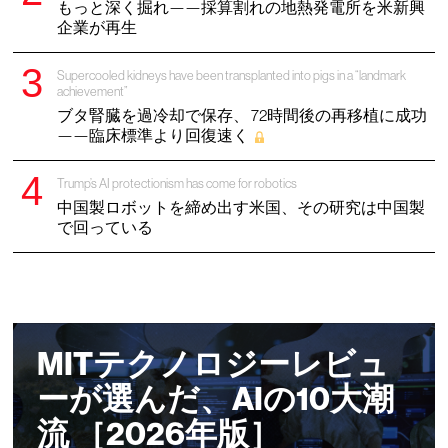
もっと深く掘れ——採算割れの地熱発電所を米新興
企業が再生
Supercooled kidneys have been transplanted into pigs in a “landmark
achievement”
ブタ腎臓を過冷却で保存、 72時間後の再移植に成功
——臨床標準より回復速く
Trump’s AI protectionism has come for robotics
中国製ロボットを締め出す米国、その研究は中国製
で回っている
MITテクノロジーレビュ
ーが選んだ、AIの10大潮
流 ［2026年版］