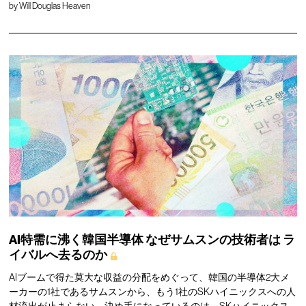
by
Will Douglas Heaven
AI特需に沸く韓国半導体
なぜサムスンの技術者は
ラ
イバルへ去るのか
AIブームで得た莫大な収益の分配をめぐって、韓国の半導体2大メ
ーカーの1社であるサムスンから、もう1社のSKハイニックスへの人