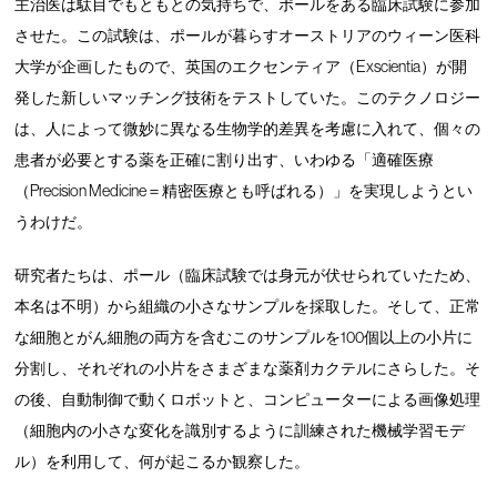
主治医は駄目でもともとの気持ちで、ポールをある臨床試験に参加
させた。この試験は、ポールが暮らすオーストリアのウィーン医科
大学が企画したもので、英国のエクセンティア（Exscientia）が開
発した新しいマッチング技術をテストしていた。このテクノロジー
は、人によって微妙に異なる生物学的差異を考慮に入れて、個々の
患者が必要とする薬を正確に割り出す、いわゆる「適確医療
（Precision Medicine＝精密医療とも呼ばれる）」を実現しようとい
うわけだ。
研究者たちは、ポール（臨床試験では身元が伏せられていたため、
本名は不明）から組織の小さなサンプルを採取した。そして、正常
な細胞とがん細胞の両方を含むこのサンプルを100個以上の小片に
分割し、それぞれの小片をさまざまな薬剤カクテルにさらした。そ
の後、自動制御で動くロボットと、コンピューターによる画像処理
（細胞内の小さな変化を識別するように訓練された機械学習モデ
ル）を利用して、何が起こるか観察した。