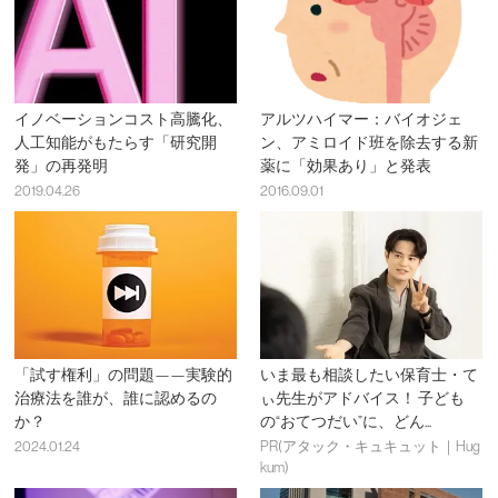
イノベーションコスト高騰化、
アルツハイマー：バイオジェ
人工知能がもたらす「研究開
ン、アミロイド班を除去する新
発」の再発明
薬に「効果あり」と発表
2019.04.26
2016.09.01
「試す権利」の問題——実験的
いま最も相談したい保育士・て
治療法を誰が、誰に認めるの
ぃ先生がアドバイス！ 子ども
か？
の“おてつだい”に、どん...
2024.01.24
PR(アタック・キュキュット｜Hug
kum)