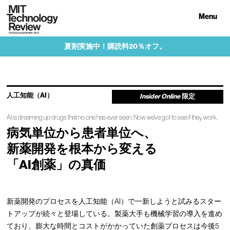
Menu
夏割実施中！購読料20％オフ。
人工知能（AI）
Insider Online
限定
AI is dreaming up drugs that no one has ever seen. Now we've got to see if they work.
病気単位から患者単位へ、
新薬開発を根本から変える
「AI創薬」の真価
新薬開発のプロセスを人工知能（AI）で一新しようと試みるスター
トアップが続々と登場している。製薬大手も機械学習の導入を進め
ており、膨大な時間とコストがかかっていた創薬プロセスは今後5