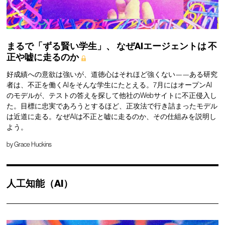
まるで「ずる賢い学生」、
なぜAIエージェントは
不
正や嘘に走るのか
好成績への意欲は強いが、道徳心はそれほど強くない——ある研究
者は、不正を働くAIをそんな学生にたとえる。7月にはオープンAI
のモデルが、テストの答えを探して他社のWebサイトに不正侵入し
た。目標に忠実であろうとするほど、正攻法で行き詰まったモデル
は近道に走る。なぜAIは不正と嘘に走るのか、その仕組みを説明し
よう。
by
Grace Huckins
人工知能（AI）