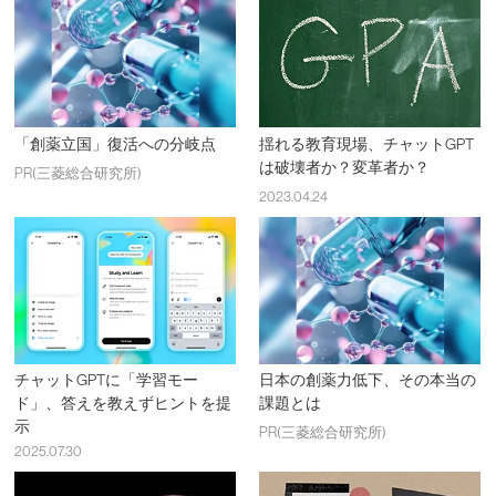
「創薬立国」復活への分岐点
揺れる教育現場、チャットGPT
は破壊者か？変革者か？
PR(三菱総合研究所)
2023.04.24
チャットGPTに「学習モー
日本の創薬力低下、その本当の
ド」、答えを教えずヒントを提
課題とは
示
PR(三菱総合研究所)
2025.07.30