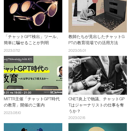
「チャットGPT検出」ツール、
教師たちが見出したチャットG
簡単に騙せることが判明
PTの教育現場での活用方法
2023.07.12
2023.05.01
MITTR主催「チャットGPT時代
CNET炎上で物議、チャットGP
の教育」開催のご案内
Tはジャーナリストの仕事を奪
うか？
2023.08.10
2023.02.15