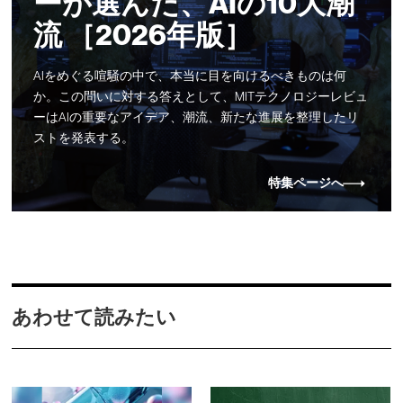
ーが選んだ、AIの10大潮
流 ［2026年版］
AIをめぐる喧騒の中で、本当に目を向けるべきものは何
か。この問いに対する答えとして、MITテクノロジーレビュ
ーはAIの重要なアイデア、潮流、新たな進展を整理したリ
ストを発表する。
特集ページへ
あわせて読みたい