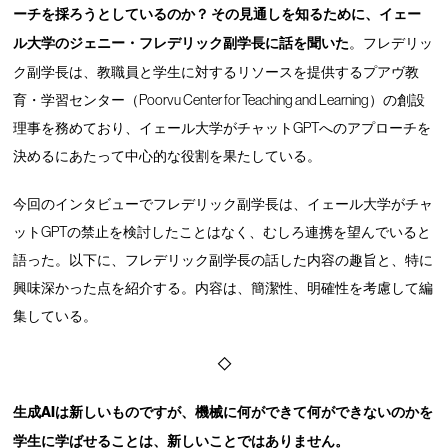
ーチを採ろうとしているのか？ その
見通しを知るために、イェー
ル大学のジェニー・フレデリック副学長に話を聞いた
。フレデリッ
ク副学長は、教職員と学生に対するリソースを提供するプアヴ教
育・学習センター（Poorvu Center for Teaching and Learning）の創設
理事を務めており、イェール大学がチャットGPTへのアプローチを
決めるにあたって中心的な役割を果たしている。
今回のインタビューでフレデリック副学長は、イェール大学がチャ
ットGPTの禁止を検討したことはなく、むしろ連携を望んでいると
語った。以下に、フレデリック副学長の話した内容の趣旨と、特に
興味深かった点を紹介する。内容は、簡潔性、明確性を考慮して編
集している。
◇
生成AIは新しいものですが、機械に何ができて何ができないのかを
学生に学ばせることは、新しいことではありません。