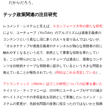
だからだろう。
テック政策関連の注目研究
レコメンド・システムと言えば、
スタンフォード大学の新たな研究
により、ユーチューブ（YouTube）のアルゴリズムは過激主義者の
コンテンツという底なし沼に多くの人々を送り込んではいないが、
「オルタナティブや過激主義者のチャンネルが熱心な視聴者の目に
触れやすくなるという点で、依然として重要な役割を果たしてい
る」ことが明らかになった。ユーチューブは過去に、過激なコンテ
ンツを比較的ナイーブな視聴者に提示しているという大きな問題を
抱えていることが報告されていた（
同社はこれを否定している
）。
アトランティック（Atlantic）誌でこの研究についての記事を書いた
ケイトリン・ティファニーは、2019年にユーチューブがデマの減少
やヘイトスピーチの非収益化を目的として実施したレコメンド・シ
ステムの変更が、先鋭化問題の改善に役立ったのではないかと指摘