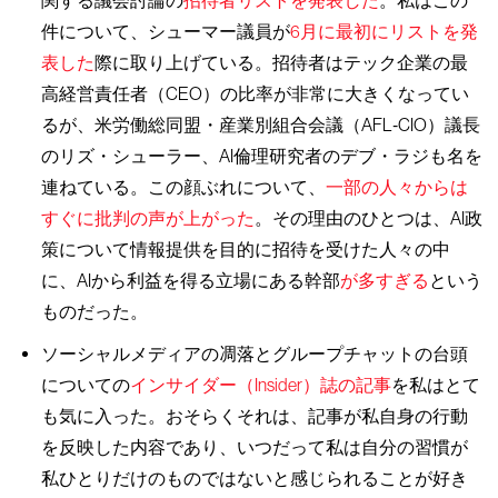
関する議会討論の
招待者リストを発表した
。私はこの
件について、シューマー議員が
6月に最初にリストを発
表した
際に取り上げている。招待者はテック企業の最
高経営責任者（CEO）の比率が非常に大きくなってい
るが、米労働総同盟・産業別組合会議（AFL‐CIO）議長
のリズ・シューラー、AI倫理研究者のデブ・ラジも名を
連ねている。この顔ぶれについて、
一部の人々からは
すぐに批判の声が上がった
。その理由のひとつは、AI政
策について情報提供を目的に招待を受けた人々の中
に、AIから利益を得る立場にある幹部
が多すぎる
という
ものだった。
ソーシャルメディアの凋落とグループチャットの台頭
についての
インサイダー（Insider）誌の記事
を私はとて
も気に入った。おそらくそれは、記事が私自身の行動
を反映した内容であり、いつだって私は自分の習慣が
私ひとりだけのものではないと感じられることが好き