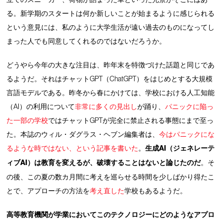
る。新学期のスタートは何か新しいことが始まるように感じられる
という意見には、私のように大学生活が遠い過去のものになってし
まった人でも同意してくれるのではないだろうか。
どうやら今年の大きな注目は、昨年末を特徴づけた話題と同じであ
るようだ。それはチャットGPT（ChatGPT）をはじめとする大規模
言語モデルである。昨冬から春にかけては、学校における人工知能
（AI）の利用について
非常に
多くの
見出し
が踊り、
パニックに陥っ
た一部の学校
ではチャットGPTが完全に禁止される事態にまで至っ
た。本誌のウィル・ダグラス・ヘブン編集者は、
今はパニックにな
るような時ではない、という記事を書いた
。
生成AI（ジェネレーテ
ィブAI）は教育を変えるが、破壊することはないと論じたのだ
。そ
の後、この夏の数カ月間に考えを巡らせる時間を少しばかり得たこ
とで、アプローチの方法を
考え直した
学校もあるようだ。
高等教育機関が学業においてこのテクノロジーにどのようなアプロ