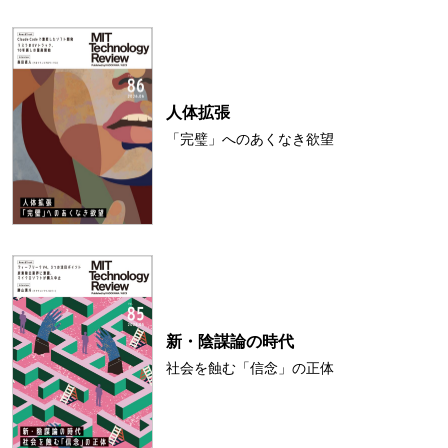
人体拡張
「完璧」へのあくなき欲望
新・陰謀論の時代
社会を蝕む「信念」の正体