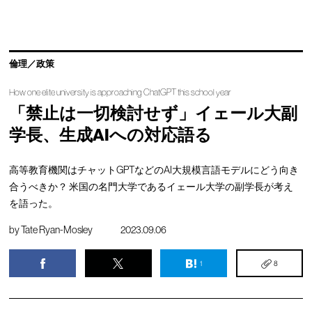
倫理／政策
How one elite university is approaching ChatGPT this school year
「禁止は一切検討せず」イェール大副
学長、生成AIへの対応語る
高等教育機関はチャットGPTなどのAI大規模言語モデルにどう向き
合うべきか？ 米国の名門大学であるイェール大学の副学長が考え
を語った。
by
Tate Ryan-Mosley
2023.09.06
1
8