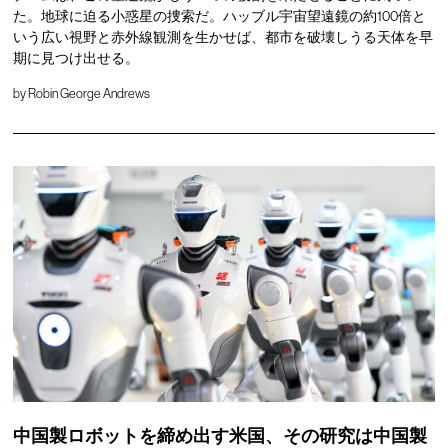
た。地球に迫る小惑星の捜索だ。ハッブル宇宙望遠鏡の約100倍と
いう広い視野と赤外線観測を生かせば、都市を破壊しうる天体を早
期に見つけ出せる。
by
Robin George Andrews
中国製ロボットを締め出す米国、その研究は中国製