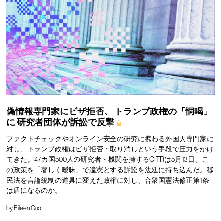
偽情報専門家にビザ拒否、
トランプ政権の「恫喝」
に
研究者団体が訴訟で反撃
ファクトチェックやオンライン安全の研究に携わる外国人専門家に
対し、トランプ政権はビザ拒否・取り消しという手段で圧力をかけ
てきた。47カ国500人の研究者・機関を擁するCITRは5月13日、こ
の政策を「著しく曖昧」で違憲とする訴訟を法廷に持ち込んだ。移
民法を言論統制の道具に変えた政権に対し、合衆国憲法修正第1条
は盾になるのか。
by
Eileen Guo