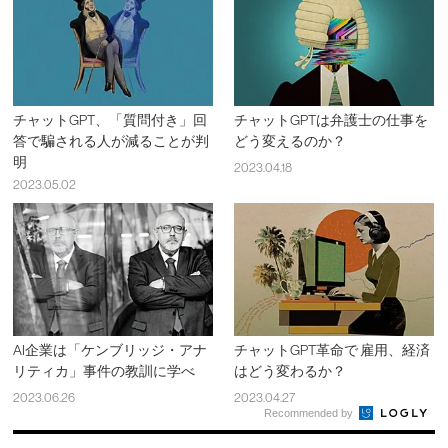
チャットGPT、「質問付き」回
チャットGPTは弁護士の仕事を
答で騙される人が減ることが判
どう変えるのか？
明
2023.04.18
2023.05.02
AI企業は「ケンブリッジ・アナ
チャットGPT革命で 雇用、経済
リティカ」事件の教訓に学べ
はどう変わるか？
2023.06.26
2023.04.27
Recommended by