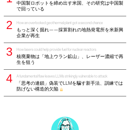
中国製ロボットを締め出す米国、その研究は中国製
で回っている
How an overlooked geothermal plant got a second chance
もっと深く掘れ——採算割れの地熱発電所を米新興
企業が再生
How lasers could help provide fuel for nuclear reactors
核廃棄物は「地上ウラン鉱山」、レーザー濃縮で再
生を狙う
A fundamental flaw leaves LLMs strikingly vulnerable to attack
「思考の連鎖」偽装でLLMを騙す新手法、訓練では
防げない構造的欠陥