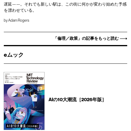
遅延——。それでも新しい駅は、この街に何かが変わり始めた予感
を漂わせている。
by
Adam Rogers
「倫理／政策」の記事をもっと読む
eムック
AIの10大潮流［2026年版］