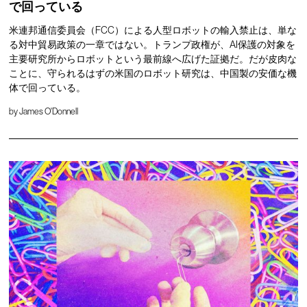
で回っている
米連邦通信委員会（FCC）による人型ロボットの輸入禁止は、単な
る対中貿易政策の一章ではない。トランプ政権が、AI保護の対象を
主要研究所からロボットという最前線へ広げた証拠だ。だが皮肉な
ことに、守られるはずの米国のロボット研究は、中国製の安価な機
体で回っている。
by
James O'Donnell