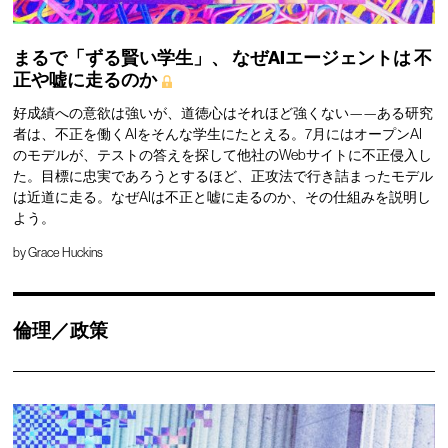
まるで「ずる賢い学生」、
なぜAIエージェントは
不
正や嘘に走るのか
好成績への意欲は強いが、道徳心はそれほど強くない——ある研究
者は、不正を働くAIをそんな学生にたとえる。7月にはオープンAI
のモデルが、テストの答えを探して他社のWebサイトに不正侵入し
た。目標に忠実であろうとするほど、正攻法で行き詰まったモデル
は近道に走る。なぜAIは不正と嘘に走るのか、その仕組みを説明し
よう。
by
Grace Huckins
倫理／政策