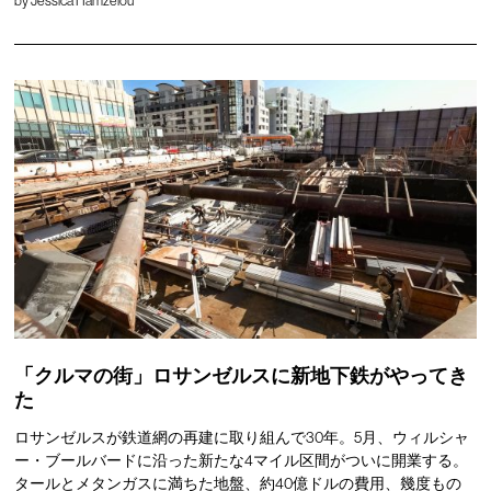
by
Jessica Hamzelou
「クルマの街」ロサンゼルスに新地下鉄がやってき
た
ロサンゼルスが鉄道網の再建に取り組んで30年。5月、ウィルシャ
ー・ブールバードに沿った新たな4マイル区間がついに開業する。
タールとメタンガスに満ちた地盤、約40億ドルの費用、幾度もの