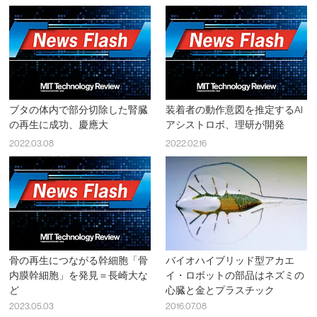
ブタの体内で部分切除した腎臓
装着者の動作意図を推定するAI
の再生に成功、慶應大
アシストロボ、理研が開発
2022.03.08
2022.02.16
骨の再生につながる幹細胞「骨
バイオハイブリッド型アカエ
内膜幹細胞」を発見＝長崎大な
イ・ロボットの部品はネズミの
ど
心臓と金とプラスチック
2023.05.03
2016.07.08