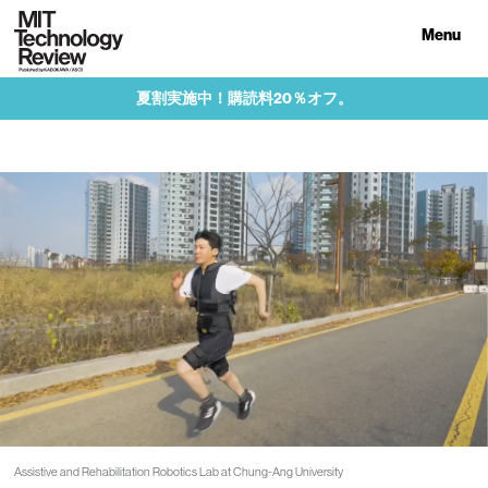
Menu
夏割実施中！購読料20％オフ。
Assistive and Rehabilitation Robotics Lab at Chung-Ang University