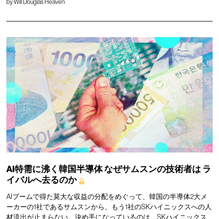
by
Will Douglas Heaven
AI特需に沸く韓国半導体
なぜサムスンの技術者は
ラ
イバルへ去るのか
AIブームで得た莫大な収益の分配をめぐって、韓国の半導体2大メ
ーカーの1社であるサムスンから、もう1社のSKハイニックスへの人
材流出が止まらない。決め手になっているのは、SKハイニックス