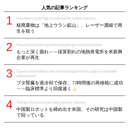
人気の記事ランキング
How lasers could help provide fuel for nuclear reactors
核廃棄物は「地上ウラン鉱山」、レーザー濃縮で再
生を狙う
How an overlooked geothermal plant got a second chance
もっと深く掘れ——採算割れの地熱発電所を米新興
企業が再生
Supercooled kidneys have been transplanted into pigs in a “landmark
achievement”
ブタ腎臓を過冷却で保存、 72時間後の再移植に成功
——臨床標準より回復速く
Trump’s AI protectionism has come for robotics
中国製ロボットを締め出す米国、その研究は中国製
で回っている