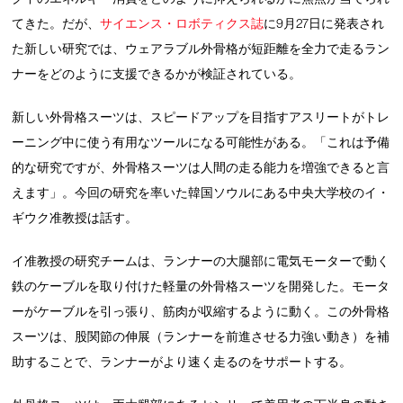
てきた。だが、
サイエンス・ロボティクス誌
に9月27日に発表され
た新しい研究では、ウェアラブル外骨格が短距離を全力で走るラン
ナーをどのように支援できるかが検証されている。
新しい外骨格スーツは、スピードアップを目指すアスリートがトレ
ーニング中に使う有用なツールになる可能性がある。「これは予備
的な研究ですが、外骨格スーツは人間の走る能力を増強できると言
えます」。今回の研究を率いた韓国ソウルにある中央大学校のイ・
ギウク准教授は話す。
イ准教授の研究チームは、ランナーの大腿部に電気モーターで動く
鉄のケーブルを取り付けた軽量の外骨格スーツを開発した。モータ
ーがケーブルを引っ張り、筋肉が収縮するように動く。この外骨格
スーツは、股関節の伸展（ランナーを前進させる力強い動き）を補
助することで、ランナーがより速く走るのをサポートする。