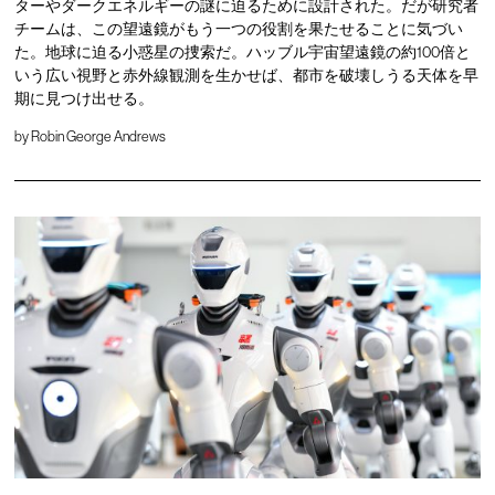
ターやダークエネルギーの謎に迫るために設計された。だが研究者
チームは、この望遠鏡がもう一つの役割を果たせることに気づい
た。地球に迫る小惑星の捜索だ。ハッブル宇宙望遠鏡の約100倍と
いう広い視野と赤外線観測を生かせば、都市を破壊しうる天体を早
期に見つけ出せる。
by
Robin George Andrews