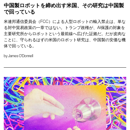
中国製ロボットを締め出す米国、その研究は中国製
で回っている
米連邦通信委員会（FCC）による人型ロボットの輸入禁止は、単な
る対中貿易政策の一章ではない。トランプ政権が、AI保護の対象を
主要研究所からロボットという最前線へ広げた証拠だ。だが皮肉な
ことに、守られるはずの米国のロボット研究は、中国製の安価な機
体で回っている。
by
James O'Donnell