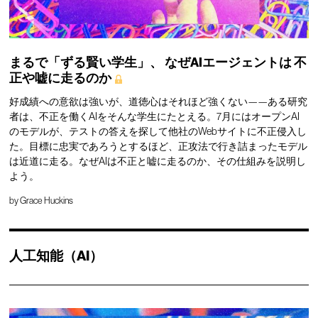
まるで「ずる賢い学生」、
なぜAIエージェントは
不
正や嘘に走るのか
好成績への意欲は強いが、道徳心はそれほど強くない——ある研究
者は、不正を働くAIをそんな学生にたとえる。7月にはオープンAI
のモデルが、テストの答えを探して他社のWebサイトに不正侵入し
た。目標に忠実であろうとするほど、正攻法で行き詰まったモデル
は近道に走る。なぜAIは不正と嘘に走るのか、その仕組みを説明し
よう。
by
Grace Huckins
人工知能（AI）