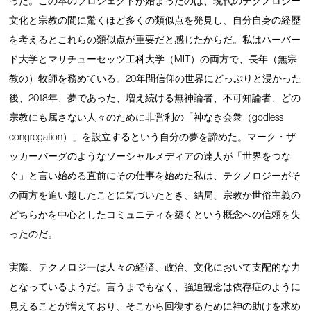
った。この本のプロジェクトが始まったのは、現代のテクノロジー
文化と宗教の間に驚くほど多くの類似点を発見し、自分自身の経歴
を考えるとこれらの類似点が重要だと感じたからだ。私はハーバー
ド大学とマサチューセッツ工科大学（MIT）の両方で、長年（無宗
教の）牧師を務めている。20年間信仰の世界にどっぷりと浸かった
後、2018年、夢であった、増え続ける無神論者、不可知論者、どの
宗教にも属さない人々のために非営利の「神なき会衆（godless
congregation）」を設立するという自分の夢を諦めた。マーク・ザ
ッカーバーグのようなソーシャルメディアの達人が「世界をつな
ぐ」と言い始める直前にその仕事を始めた私は、テクノロジーがそ
の両方を追い越したことに気づいたとき、結局、宗教か世俗主義の
どちらかを中心としたコミュニティを築くという概念への信頼を失
ったのだ。
実際、テクノロジーは人々の経済、政治、文化において支配的な力
となっているようだ。言うまでもなく、強迫観念は依存症のように
見えることが増えており、そこから回復するために神の助けを求め