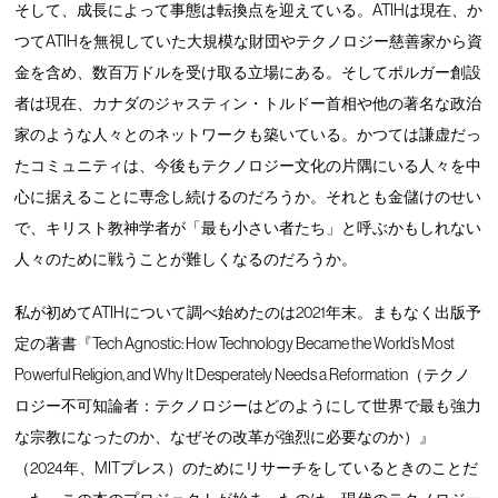
そして、成長によって事態は転換点を迎えている。ATIHは現在、か
つてATIHを無視していた大規模な財団やテクノロジー慈善家から資
金を含め、数百万ドルを受け取る立場にある。そしてポルガー創設
者は現在、カナダのジャスティン・トルドー首相や他の著名な政治
家のような人々とのネットワークも築いている。かつては謙虚だっ
たコミュニティは、今後もテクノロジー文化の片隅にいる人々を中
心に据えることに専念し続けるのだろうか。それとも金儲けのせい
で、キリスト教神学者が「最も小さい者たち」と呼ぶかもしれない
人々のために戦うことが難しくなるのだろうか。
私が初めてATIHについて調べ始めたのは2021年末。まもなく出版予
定の著書『Tech Agnostic: How Technology Became the World’s Most
Powerful Religion, and Why It Desperately Needs a Reformation（テクノ
ロジー不可知論者：テクノロジーはどのようにして世界で最も強力
な宗教になったのか、なぜその改革が強烈に必要なのか）』
（2024年、MITプレス）のためにリサーチをしているときのことだ