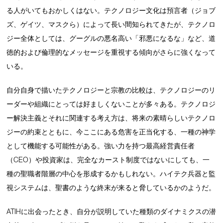
る人がいてもおかしくはない。テクノロジー文化は預言者（ジョブ
ズ、ゲイツ、マスクら）によって長い間知られてきたが、テクノロ
ジー全体としては、グーグルの悪名高い「邪悪になるな」など、道
徳的および倫理的なメッセージを重視する傾向がさらに強くなって
いる。
自分自身で描いたテクノロジーと宗教の比較は、テクノロジーのリ
ーダーや組織にとっては好ましくないことが多々ある。テクノロジ
ー解決主義とそれに関連する考え方は、将来の素晴らしいテクノロ
ジーの約束とともに、今ここにある危害を正当化する、一種の神学
として機能する可能性がある。強い力を持つ最高経営責任者
（CEO）や投資家は、完全なカースト制度ではないにしても、一
種の聖職者階層の中心を形成するかもしれない。ハイテク兵器と監
視システムは、聖書のような終末が来ると脅しているかのようだ。
ATIHに出会ったとき、自分が説明していた種類のダイナミクスの潜