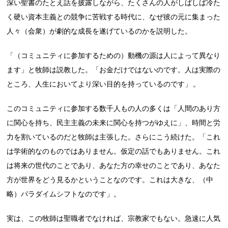
深い聖書のたとえ話を披露しながら、たくさんの人がしばしば冷た
く硬い資本主義との競争に苦戦する時代に、なぜ彼の元に集まった
人々（会衆）が劇的な成長を遂げているのかを説明した。
「（コミュニティに参加するための）動機の源は人によって異なり
ます」と牧師は説教した。「お金だけではないのです。人は実際の
ところ、人生においてより深い目的を持っているのです」 。
このコミュニティに参加する数千人もの人の多くは「人間のあり方
に関心を持ち、民主主義の未来に関心を持つがゆえに」、時間と労
力を割いているのだと牧師は主張した。さらにこう続けた。「これ
は学術的なのものではありません。仮定の話でもありません。これ
は将来の世代のことであり、あなた方の幸せのことであり、あなた
方が世界をどう見るかということなのです。これは大きな、（中
略）パラダイムシフトなのです」。
実は、この牧師は聖職者でなければ、宗教家でもない。急速に人気