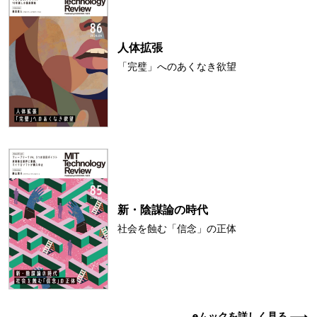
人体拡張
「完璧」へのあくなき欲望
新・陰謀論の時代
社会を蝕む「信念」の正体
eムックを詳しく見る