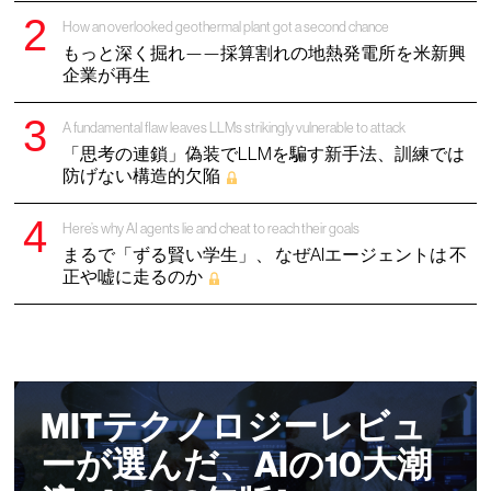
How an overlooked geothermal plant got a second chance
もっと深く掘れ——採算割れの地熱発電所を米新興
企業が再生
A fundamental flaw leaves LLMs strikingly vulnerable to attack
「思考の連鎖」偽装でLLMを騙す新手法、訓練では
防げない構造的欠陥
Here’s why AI agents lie and cheat to reach their goals
まるで「ずる賢い学生」、 なぜAIエージェントは 不
正や嘘に走るのか
MITテクノロジーレビュ
ーが選んだ、AIの10大潮