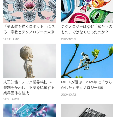
「曼荼羅を描くロボット」に見
テクノロジーはなぜ「私たちの
る、宗教とテクノロジーの未来
もの」ではなくなったのか？
2020.03.12
2022.12.29
人工知能：テック業界6社、AI
MITTRが選ぶ、2024年に「やら
規制をかわし、不安を払拭する
かした」テクノロジー8選
業界団体を結成
2024.12.23
2016.09.29