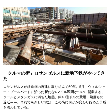
「クルマの街」ロサンゼルスに新地下鉄がやってき
た
ロサンゼルスが鉄道網の再建に取り組んで30年。5月、ウィルシャ
ー・ブールバードに沿った新たな4マイル区間がついに開業する。
タールとメタンガスに満ちた地盤、約40億ドルの費用、幾度もの
遅延——。それでも新しい駅は、この街に何かが変わり始めた予感
を漂わせている。