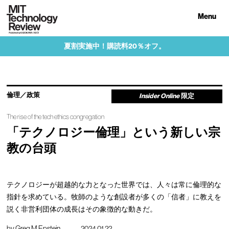
Menu
夏割実施中！購読料20％オフ。
倫理／政策
Insider Online
限定
The rise of the tech ethics congregation
「テクノロジー倫理」という新しい宗
教の台頭
テクノロジーが超越的な力となった世界では、人々は常に倫理的な
指針を求めている。牧師のような創設者が多くの「信者」に教えを
説く非営利団体の成長はその象徴的な動きだ。
by
Greg M Epstein
2024.01.22