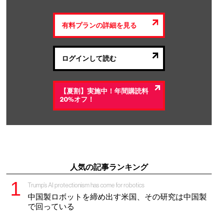
有料プランの詳細を見る
ログインして読む
【夏割】実施中！年間購読料
20%オフ！
人気の記事ランキング
Trump’s AI protectionism has come for robotics
中国製ロボットを締め出す米国、その研究は中国製
で回っている