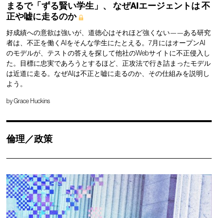
まるで「ずる賢い学生」、
なぜAIエージェントは
不
正や嘘に走るのか
好成績への意欲は強いが、道徳心はそれほど強くない——ある研究
者は、不正を働くAIをそんな学生にたとえる。7月にはオープンAI
のモデルが、テストの答えを探して他社のWebサイトに不正侵入し
た。目標に忠実であろうとするほど、正攻法で行き詰まったモデル
は近道に走る。なぜAIは不正と嘘に走るのか、その仕組みを説明し
よう。
by
Grace Huckins
倫理／政策