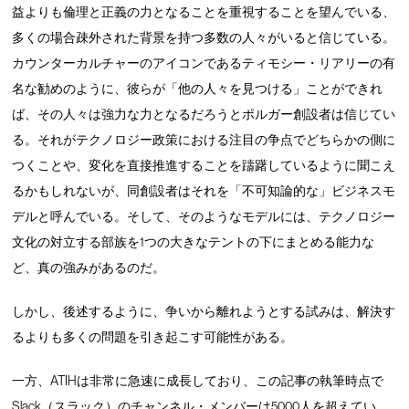
益よりも倫理と正義の力となることを重視することを望んでいる、
多くの場合疎外された背景を持つ多数の人々がいると信じている。
カウンターカルチャーのアイコンであるティモシー・リアリーの有
名な勧めのように、彼らが「他の人々を見つける」ことができれ
ば、その人々は強力な力となるだろうとポルガー創設者は信じてい
る。それがテクノロジー政策における注目の争点でどちらかの側に
つくことや、変化を直接推進することを躊躇しているように聞こえ
るかもしれないが、同創設者はそれを「不可知論的な」ビジネスモ
デルと呼んでいる。そして、そのようなモデルには、テクノロジー
文化の対立する部族を1つの大きなテントの下にまとめる能力な
ど、真の強みがあるのだ。
しかし、後述するように、争いから離れようとする試みは、解決す
るよりも多くの問題を引き起こす可能性がある。
一方、ATIHは非常に急速に成長しており、この記事の執筆時点で
Slack（スラック）のチャンネル・メンバーは5000人を超えてい