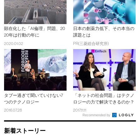
顕在化した「AI倫理」問題、20
日本の創薬力低下、その本当の
20年は行動の年に
課題とは
2020.01.02
PR(三菱総合研究所)
タブー過ぎて聞いていけない7
「ネットの社会問題」はテクノ
つのテクノロジー
ロジーの力で解決できるのか？
2016.07.28
2017.11.11
Recommended by
新着ストーリー