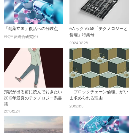
「創薬立国」復活への分岐点
eムック Vol.58「テクノロジーと
倫理」特集号
PR(三菱総合研究所)
2024.02.28
邦訳が出る前に読んでおきたい
「ブロックチェーン倫理」が い
2016年最良のテクノロジー系書
ま求められる理由
籍
2019.11.15
2016.12.24