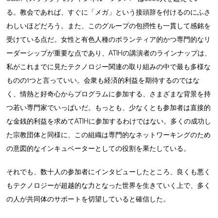
る。教会であれば、すぐに「メガ」という接頭辞を付けるのにふさ
わしいほどだろう。また、このグループの包摂性も一貫して感銘を
受けている点だ。女性と有色人種のボランティア的かつ専門的なリ
ーダーシップが重要な点であり、ATIHの講演者のラインナップは、
私がこれまでに見たテクノロジー関連の取り組みの中で最も多様な
ものの1つと言っていい。会衆も経済的利益を期待するのではな
く、情熱と好奇心からプログラムに参加する、さまざまな背景を持
つ若い専門家でいっぱいだ。もっとも、少なくとも参加者は直接的
な金銭的利益を求めてATIHに参加するわけではない。多くの成功し
た宗教団体と同様に、この組織は専門的なネットワーキングのため
の意図的なインキュベーターとしての役割を果たしている。
それでも、数十人の参加者にインタビューしたところ、良くも悪く
もテクノロジーが超越的な力となった世界を生きていく上で、多く
の人が共同体のサポートを切望していると確信した。