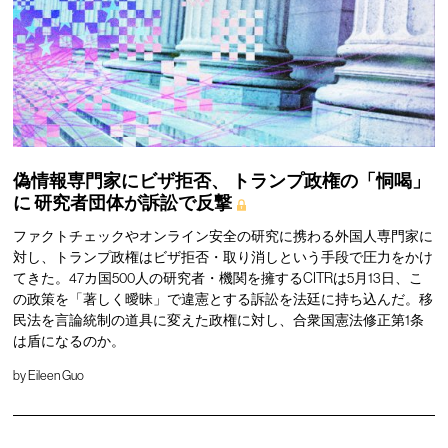
偽情報専門家にビザ拒否、
トランプ政権の「恫喝」
に
研究者団体が訴訟で反撃
ファクトチェックやオンライン安全の研究に携わる外国人専門家に
対し、トランプ政権はビザ拒否・取り消しという手段で圧力をかけ
てきた。47カ国500人の研究者・機関を擁するCITRは5月13日、こ
の政策を「著しく曖昧」で違憲とする訴訟を法廷に持ち込んだ。移
民法を言論統制の道具に変えた政権に対し、合衆国憲法修正第1条
は盾になるのか。
by
Eileen Guo