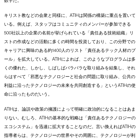
数字だ。
キリスト教などの会衆と同様に、ATIHは関係の構築に重点を置いて
いる。例えば、スタッフはコミュニティのメンバーが参加できる
500社以上の企業の名前が挙げられている「責任ある技術組織」リ
ストの作成などの活動に多くの時間を投資しており、この分野での
キャリアに興味のある約1400人のリスト「責任あるテック人材のプ
ール」を拡大している。ATIHによれば、このようなプログラムは多
くの優れた、しかし、しばしばバラバラな取り組みを結集し、それ
らはすべて「邪悪なテクノロジーと社会の問題に取り組み、公共の
利益に沿ったテクノロジーの未来を共同創造する」というATIHの使
命に沿ったものだいう。
ATIHは、論説や政策の擁護によって明確に政治的になることはあま
りない。むしろ、ATIHの基本的な戦略は「責任あるテクノロジーの
エコシステム」を迅速に拡大することなのだ。言い換えればATIHの
指導者らは、テクノロジーの世界やその周囲に、テクノロジーが利