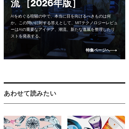
流 ［2026年版］
AIをめぐる喧騒の中で、本当に目を向けるべきものは何
か。この問いに対する答えとして、MITテクノロジーレビュ
ーはAIの重要なアイデア、潮流、新たな進展を整理したリ
ストを発表する。
特集ページへ
あわせて読みたい