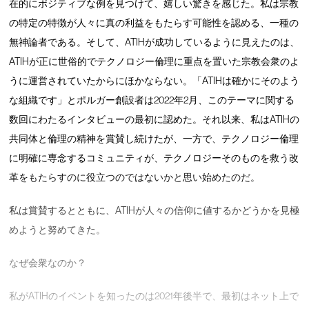
在的にポジティブな例を見つけて、嬉しい驚きを感じた。私は宗教
の特定の特徴が人々に真の利益をもたらす可能性を認める、一種の
無神論者である。そして、ATIHが成功しているように見えたのは、
ATIHが正に世俗的でテクノロジー倫理に重点を置いた宗教会衆のよ
うに運営されていたからにほかならない。「ATIHは確かにそのよう
な組織です」とポルガー創設者は2022年2月、このテーマに関する
数回にわたるインタビューの最初に認めた。それ以来、私はATIHの
共同体と倫理の精神を賞賛し続けたが、一方で、テクノロジー倫理
に明確に専念するコミュニティが、テクノロジーそのものを救う改
革をもたらすのに役立つのではないかと思い始めたのだ。
私は賞賛するとともに、ATIHが人々の信仰に値するかどうかを見極
めようと努めてきた。
なぜ会衆なのか？
私がATIHのイベントを知ったのは2021年後半で、最初はネット上で