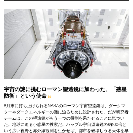
宇宙の謎に挑むローマン望遠鏡に加わった、「惑星
防衛」という使命
8月末に打ち上げられるNASAのローマン宇宙望遠鏡は、ダークマ
ターやダークエネルギーの謎に迫るために設計された。だが研究者
チームは、この望遠鏡がもう一つの役割を果たせることに気づい
た。地球に迫る小惑星の捜索だ。ハッブル宇宙望遠鏡の約100倍と
いう広い視野と赤外線観測を生かせば、都市を破壊しうる天体を早