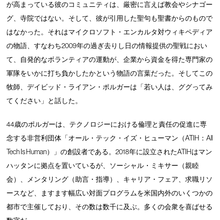
が高まっている彼のコミュニティは、厳密に言えば教会やシナゴー
グ、寺院ではない。そして、彼が引用した聖句も聖書からのもので
はなかった。それはマイクロソフト・エンカルタ対ウィキペディア
の物語、すなわち2009年の過ぎ去りし日の情報提供の聖戦におい
て、自発的なボランティアの運動が、企業から資金を得た専門家の
軍隊をいかに打ち負かしたかという物語の言葉だった。そしてこの
牧師、デイビッド・ライアン・ポルガーは「若い人は、ググってみ
てください」と話した。
44歳のポルガーは、テクノロジーにおける倫理と責任の促進に専
念する非営利団体「オール・テック・イズ・ヒューマン（ATIH：All
Tech Is Human）」の創設者である。2018年に設立されたATIHはマン
ハッタンに拠点を置いているが、ソーシャル・ミキサー（親睦
会）、メンタリング（助言・指導）、キャリア・フェア、求職リソ
ースなど、ますます幅広い対面プログラムを米国内外のいくつかの
都市で主催しており、その数は数千に及ぶ。多くの会衆を喜ばせる