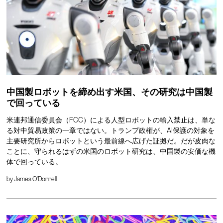
中国製ロボットを締め出す米国、その研究は中国製
で回っている
米連邦通信委員会（FCC）による人型ロボットの輸入禁止は、単な
る対中貿易政策の一章ではない。トランプ政権が、AI保護の対象を
主要研究所からロボットという最前線へ広げた証拠だ。だが皮肉な
ことに、守られるはずの米国のロボット研究は、中国製の安価な機
体で回っている。
by
James O'Donnell