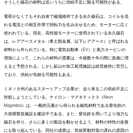
そうした磁石の材料は近いうちに供給不足に陥る可能性がある。
電荷がなくてもそれ自体で磁場維持できる永久磁石は、コイルを流
れる電流との相互作用で回転力を生み出せるため、モーターに広く
使われている。現在、高性能モーターに使用されている永久磁石
は、レアアースメタル（希土類金属、以下レアアース）と呼ばれる
材料から作られている。特に電気自動車（EV）と風力タービンの
増加によって、これらの材料の需要は、今後数十年の間に急激に増
えると予想される。しかし鉱山や加工処理施設は経営維持に苦労し
ており、供給が先細る可能性もある。
ミネソタ州のあるスタートアップ企業が、迫り来るこの供給不足に
対処しようとしている。ナイロン・マグネティクス（Niron
Magnetics）は、一般的元素から得られる磁気材料である窒化鉄の
大規模製造施設を建設中である。また、窒化鉄を用いてより強力な
磁石を作り、さらに多くの製品を動かせるよう、材料の特性の改善
にも取り組んでいる。同社の成果は、気候変動対策の遅れの原因の