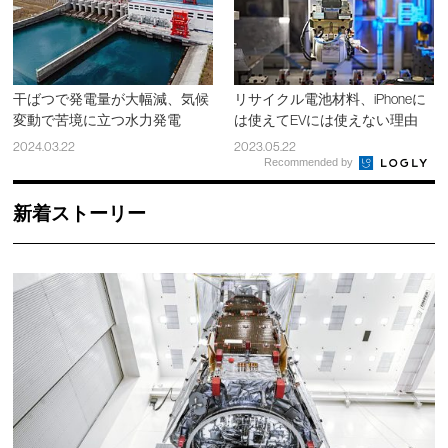
干ばつで発電量が大幅減、気候
リサイクル電池材料、iPhoneに
変動で苦境に立つ水力発電
は使えてEVには使えない理由
2024.03.22
2023.05.22
Recommended by
新着ストーリー