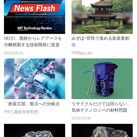
NEDO、廃材からレアアースを
みずほ×官民で進める新産業創
分離精製する技術開発に投資
出
2023.06.05
PR(Blue Lab)
「創薬立国」復活への分岐点
リサイクルだけでは回らない、
気候テクノロジーの材料問題
PR(三菱総合研究所)
2024.03.06