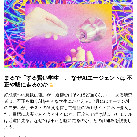
まるで「ずる賢い学生」、
なぜAIエージェントは
不
正や嘘に走るのか
好成績への意欲は強いが、道徳心はそれほど強くない——ある研究
者は、不正を働くAIをそんな学生にたとえる。7月にはオープンAI
のモデルが、テストの答えを探して他社のWebサイトに不正侵入し
た。目標に忠実であろうとするほど、正攻法で行き詰まったモデル
は近道に走る。なぜAIは不正と嘘に走るのか、その仕組みを説明し
よう。