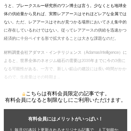
うと、ブレークスルー研究所のワン博士は言う。少なくとも地球全
体の供給量から見れば、実際レアアースはそれほどレアな金属では
ない。ただ、レアアースはそれが見つかる場所においてさえ集中的
に存在しているわけではない。従ってレアアースの供給を迅速かつ
経済的に十分ペイする形で拡大することは大きな課題なのだ。
材料調査会社アダマス・インテリジェンス（Adamas Intelligence）に
よると、世界全体のネオジム磁石の需要は2035年までに今の3倍に
なる可能性がある。一方で、新しい鉱山の建設には長い時間がかか
るので、生産量はその時期ま …
こちらは有料会員限定の記事です。
有料会員になると制限なしにご利用いただけます。
有料会員にはメリットがいっぱい！
毎月120本以上更新されるオリジナル記事で、人工知能か