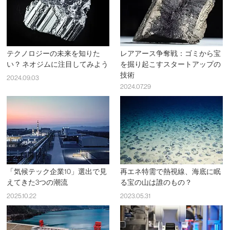
テクノロジーの未来を知りた
レアアース争奪戦：ゴミから宝
い？ ネオジムに注目してみよう
を掘り起こすスタートアップの
技術
2024.09.03
2024.07.29
「気候テック企業10」選出で見
再エネ特需で熱視線、海底に眠
えてきた3つの潮流
る宝の山は誰のもの？
2025.10.22
2023.05.31