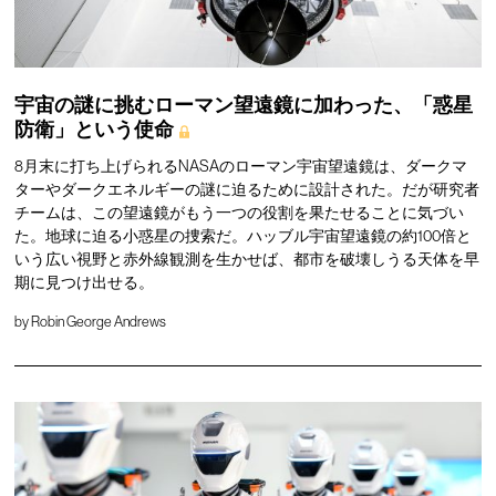
宇宙の謎に挑むローマン望遠鏡に加わった、「惑星
防衛」という使命
8月末に打ち上げられるNASAのローマン宇宙望遠鏡は、ダークマ
ターやダークエネルギーの謎に迫るために設計された。だが研究者
チームは、この望遠鏡がもう一つの役割を果たせることに気づい
た。地球に迫る小惑星の捜索だ。ハッブル宇宙望遠鏡の約100倍と
いう広い視野と赤外線観測を生かせば、都市を破壊しうる天体を早
期に見つけ出せる。
by
Robin George Andrews