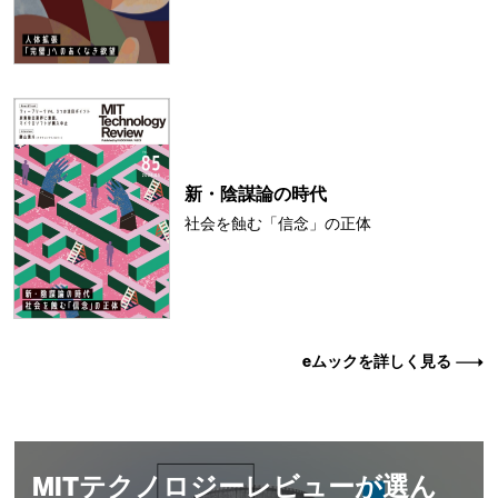
新・陰謀論の時代
社会を蝕む「信念」の正体
eムックを詳しく見る
MITテクノロジーレビューが選ん