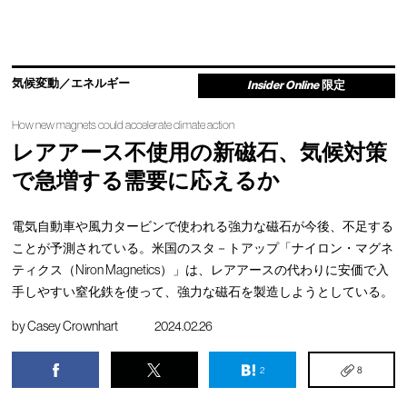
気候変動／エネルギー
Insider Online
限定
How new magnets could accelerate climate action
レアアース不使用の新磁石、気候対策
で急増する需要に応えるか
電気自動車や風力タービンで使われる強力な磁石が今後、不足する
ことが予測されている。米国のスタ－トアップ「ナイロン・マグネ
ティクス（Niron Magnetics）」は、レアアースの代わりに安価で入
手しやすい窒化鉄を使って、強力な磁石を製造しようとしている。
by
Casey Crownhart
2024.02.26
2
8