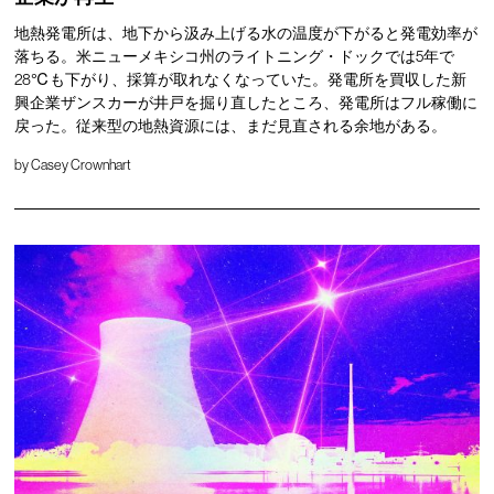
地熱発電所は、地下から汲み上げる水の温度が下がると発電効率が
落ちる。米ニューメキシコ州のライトニング・ドックでは5年で
28℃も下がり、採算が取れなくなっていた。発電所を買収した新
興企業ザンスカーが井戸を掘り直したところ、発電所はフル稼働に
戻った。従来型の地熱資源には、まだ見直される余地がある。
by
Casey Crownhart