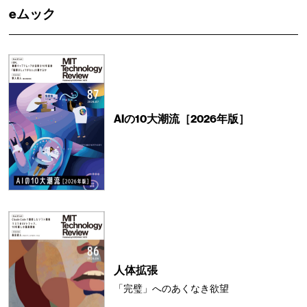
eムック
AIの10大潮流［2026年版］
人体拡張
「完璧」へのあくなき欲望