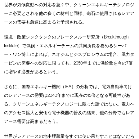
世界が気候変動への対応を急ぐ中、クリーンエネルギーテクノロジ
ーに必要とされる他の多くの材料と同様、磁石に使用されるレアア
ースの需要も急速に高まると予想される。
環境・政策シンクタンクのブレークスルー研究所（Breakthrough
Institute）で気候・エネルギーチームの共同所長を務めるシーバ
ー・ワン博士によれば、ネオジムとジスプロシウムの場合、風力タ
ービンの需要への対応に限っても、2050年までに供給量を今の7倍
に増やす必要があるという。
さらに、国際エネルギー機関（IEA）の分析では、電気自動車向け
のレアアースの需要は2040年までに現在の15倍となる可能性があ
る。クリーンエネルギーテクノロジーに限った話ではない。電力へ
のアクセス拡大と安価な電子機器の普及の結果、他の分野でもレア
アース需要は高まるだろう。
世界がレアアースの地中埋蔵量をすぐに使い果たすことはないだろ