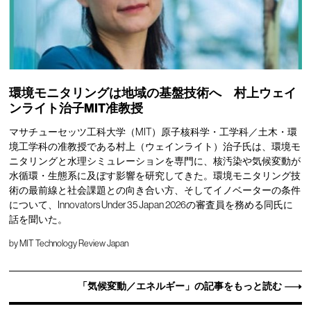
環境モニタリングは地域の基盤技術へ 村上ウェイ
ンライト治子MIT准教授
マサチューセッツ工科大学（MIT）原子核科学・工学科／土木・環
境工学科の准教授である村上（ウェインライト）治子氏は、環境モ
ニタリングと水理シミュレーションを専門に、核汚染や気候変動が
水循環・生態系に及ぼす影響を研究してきた。環境モニタリング技
術の最前線と社会課題との向き合い方、そしてイノベーターの条件
について、Innovators Under 35 Japan 2026の審査員を務める同氏に
話を聞いた。
by
MIT Technology Review Japan
「気候変動／エネルギー」の記事をもっと読む