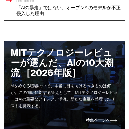
here before.
「AIの暴走」ではない、オープンAIのモデルが不正
侵入した理由
MITテクノロジーレビュ
ーが選んだ、AIの10大潮
流 ［2026年版］
AIをめぐる喧騒の中で、本当に目を向けるべきものは何
か。この問いに対する答えとして、MITテクノロジーレビュ
ーはAIの重要なアイデア、潮流、新たな進展を整理したリ
ストを発表する。
特集ページへ