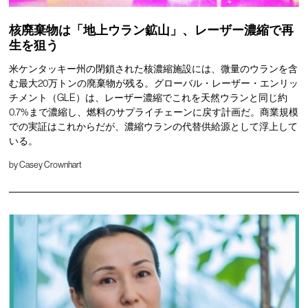
核廃棄物は「地上ウラン鉱山」、レーザー濃縮で再
生を狙う
米ケンタッキー州の閉鎖された核濃縮施設には、微量のウランを含
む最大20万トンの廃棄物が残る。グローバル・レーザー・エンリッ
チメント（GLE）は、レーザー濃縮でこれを天然ウランと同じ約
0.7%まで濃縮し、燃料のサプライチェーンに戻す計画だ。商業規模
での実証はこれからだが、濃縮ウランの代替供給源として浮上して
いる。
by
Casey Crownhart