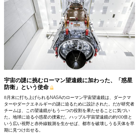
宇宙の謎に挑むローマン望遠鏡に加わった、「惑星
防衛」という使命
8月末に打ち上げられるNASAのローマン宇宙望遠鏡は、ダークマ
ターやダークエネルギーの謎に迫るために設計された。だが研究者
チームは、この望遠鏡がもう一つの役割を果たせることに気づい
た。地球に迫る小惑星の捜索だ。ハッブル宇宙望遠鏡の約100倍と
いう広い視野と赤外線観測を生かせば、都市を破壊しうる天体を早
期に見つけ出せる。