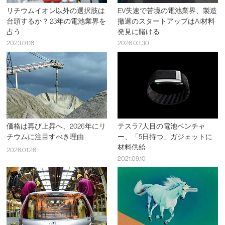
リチウムイオン以外の選択肢は
EV失速で苦境の電池業界、製造
台頭するか？ 23年の電池業界を
撤退のスタートアップはAI材料
占う
発見に賭ける
2023.01.18
2026.03.30
価格は再び上昇へ、2026年にリ
テスラ7人目の電池ベンチャ
チウムに注目すべき理由
ー、「5日持つ」ガジェットに
材料供給
2026.01.26
2021.09.10