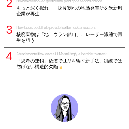
How an overlooked geothermal plant got a second chance
もっと深く掘れ——採算割れの地熱発電所を米新興
企業が再生
How lasers could help provide fuel for nuclear reactors
核廃棄物は「地上ウラン鉱山」、レーザー濃縮で再
生を狙う
A fundamental flaw leaves LLMs strikingly vulnerable to attack
「思考の連鎖」偽装でLLMを騙す新手法、訓練では
防げない構造的欠陥