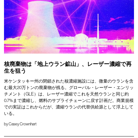
核廃棄物は「地上ウラン鉱山」、レーザー濃縮で再
生を狙う
米ケンタッキー州の閉鎖された核濃縮施設には、微量のウランを含
む最大20万トンの廃棄物が残る。グローバル・レーザー・エンリッ
チメント（GLE）は、レーザー濃縮でこれを天然ウランと同じ約
0.7%まで濃縮し、燃料のサプライチェーンに戻す計画だ。商業規模
での実証はこれからだが、濃縮ウランの代替供給源として浮上して
いる。
by
Casey Crownhart