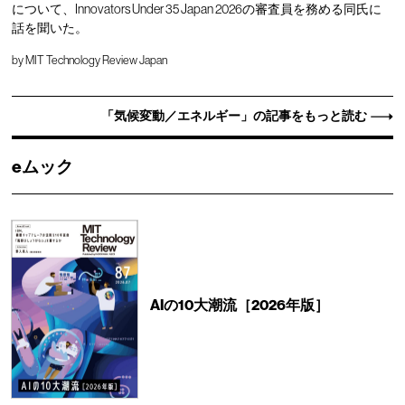
について、Innovators Under 35 Japan 2026の審査員を務める同氏に
話を聞いた。
by
MIT Technology Review Japan
「気候変動／エネルギー」の記事をもっと読む
eムック
AIの10大潮流［2026年版］