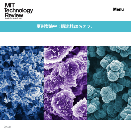
Menu
夏割実施中！購読料20％オフ。
Lyten