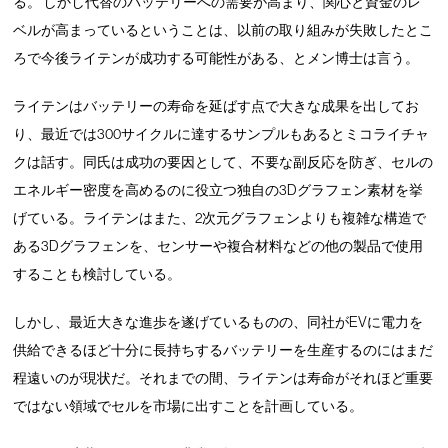
る。 しかし代替のバッテリーへの需要が高まり、関心と資金のレ
ベルが高まっているということは、以前の取り組みが失敗したとこ
ろで今後ライテンが成功する可能性がある、とメン博士は言う。
ライテンはバッテリーの寿命を延ばす点で大きな成果を出してお
り、最近では300サイクルに達するサンプルもあるとミコライチャ
クは話す。同氏は成功の要因として、不要な副反応を防ぎ、セルの
エネルギー密度を高めるのに役立つ独自の3Dグラフェン素材を挙
げている。ライテンはまた、2次元グラフェンよりも複雑な構造で
ある3Dグラフェンを、センサーや複合材料などの他の製品で使用
することも検討している。
しかし、最近大きな進歩を遂げているものの、同社がEVに電力を
供給できるほど十分に長持ちするバッテリーを生産するのにはまだ
程遠いのが現状だ。それまでの間、ライテンは寿命がそれほど重要
ではない領域でセルを市場に出すことを計画している。