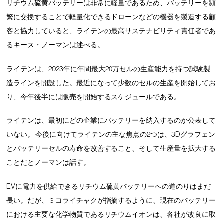
リチウム硫黄バッテリーは非常に軽量であるため、バッテリーを頻
繁に交換することで軽量化できるドローンなどの機器を製造する顧
客と協力していると、ライテンの最高サステナビリティ責任者であ
るキース・ノーマンは述べる。
ライテンは、2023年に年間最大20万セルの生産能力を持つ試験製
造ラインを開設した。最近になって少数のセルの生産を開始してお
り、今年後半には販売を開始するスケジュールである。
ライテンは、最初にどの企業にバッテリーを納入するのか公表して
いない。 今後に向けてライテンの主な焦点の2つは、3Dグラフェン
とバッテリーセルの寿命を改善すること、そして生産量を拡大する
ことだとノーマンは話す。
EVに電力を供給できるリチウム硫黄バッテリーへの道のりはまだ
長い。だが、ミコライチャクが指摘するように、現在のバッテリー
における主要な化学物質であるリチウムイオンは、各社が改良に取