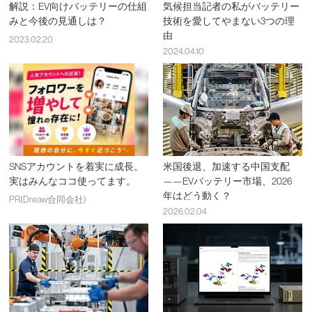
解説：EV向けバッテリーの仕組
気候担当記者の私がバッテリー
みと今後の見通しは？
技術を愛してやまない3つの理
由
2023.02.20
2024.04.10
SNSアカウントを着実に成長。
米国後退、加速する中国支配
実はみんなココ使ってます。
——EVバッテリー市場、2026
年はどう動く？
PR(Dreaw合同会社)
2026.02.04