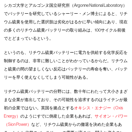
シカゴ大学とアルゴンヌ国立研究所（Argonne National Laboratory）
でバッテリーを研究しているシャーリー・メン博士によると、リチ
ウム硫黄を使用した選択肢は劣化がはるかに早い傾向にあり、現在
の多くのリチウム硫黄バッテリーの取り組みは、100サイクル前後
でとどまっているという。
というのも、リチウム硫黄バッテリーに電力を供給する化学反応を
制御するのは、非常に難しいことがわかっているからだ。リチウム
と硫黄の間の望ましくない反応はバッテリーの寿命を奪い、バッテ
リーを早く使えなくしてしまう可能性がある。
リチウム硫黄バッテリーの分野には、数十年にわたって大小さまざ
まな企業が進出しており、その可能性を追求するのはライテンが最
初の企業ではない。英国を拠点とする
オキシス・エナジー（Oxis
Energy）
のようにすでに倒産した企業もあれば、
サイオン・パワー
（Sion Power）
など、リチウム硫黄からの撤退を決めた企業もあ