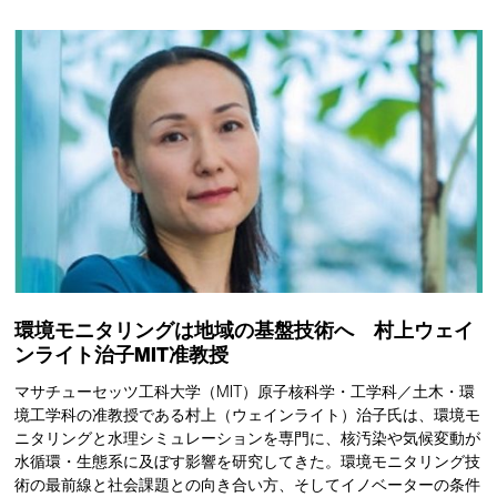
環境モニタリングは地域の基盤技術へ 村上ウェイ
ンライト治子MIT准教授
マサチューセッツ工科大学（MIT）原子核科学・工学科／土木・環
境工学科の准教授である村上（ウェインライト）治子氏は、環境モ
ニタリングと水理シミュレーションを専門に、核汚染や気候変動が
水循環・生態系に及ぼす影響を研究してきた。環境モニタリング技
術の最前線と社会課題との向き合い方、そしてイノベーターの条件