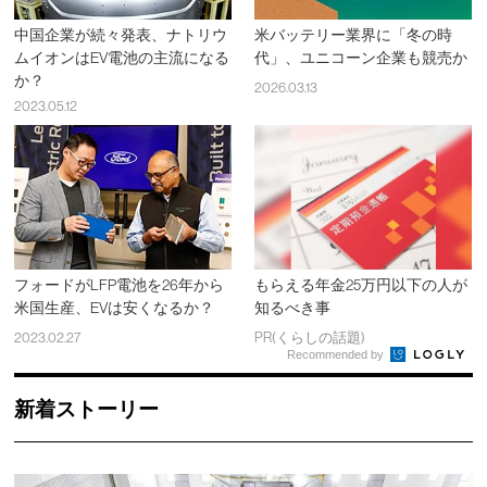
中国企業が続々発表、ナトリウ
米バッテリー業界に「冬の時
ムイオンはEV電池の主流になる
代」、ユニコーン企業も競売か
か？
2026.03.13
2023.05.12
フォードがLFP電池を26年から
もらえる年金25万円以下の人が
米国生産、EVは安くなるか？
知るべき事
2023.02.27
PR(くらしの話題)
Recommended by
新着ストーリー