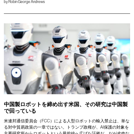
by
Robin George Andrews
中国製ロボットを締め出す米国、その研究は中国製
で回っている
米連邦通信委員会（FCC）による人型ロボットの輸入禁止は、単な
る対中貿易政策の一章ではない。トランプ政権が、AI保護の対象を
主要研究所からロボットという最前線へ広げた証拠だ。だが皮肉な