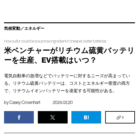
気候変動／エネルギー
How sulfur could be a surprise ingredient in cheaper, better batteries
米ベンチャーがリチウム硫黄バッテリ
ーを生産、EV搭載はいつ？
電気自動車の急増などでバッテリーに対するニーズが高まってい
る。リチウム硫黄バッテリーは、コストとエネルギー密度の両方
で、リチウムイオンバッテリーを凌駕する可能性がある。
by
Casey Crownhart
2024.02.20
6