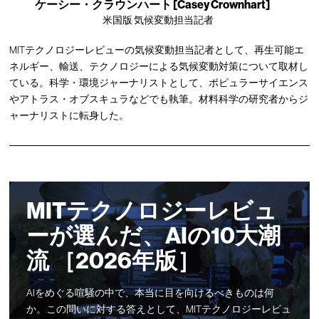
ケーシー・クラウンハート [Casey Crownhart]
米国版 気候変動担当記者
MITテクノロジーレビューの気候変動担当記者として、再生可能エ
ネルギー、輸送、テクノロジーによる気候変動対策について取材し
ている。科学・環境ジャーナリストとして、ポピュラーサイエンス
やアトラス・オブスキュラなどでも執筆。材料科学の研究者からジ
ャーナリストに転身した。
MITテクノロジーレビュ
ーが選んだ、AIの10大潮
流 ［2026年版］
AIをめぐる喧騒の中で、本当に目を向けるべきものは何
か。この問いに対する答えとして、MITテクノロジーレビュ