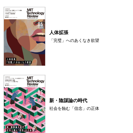
人体拡張
「完璧」へのあくなき欲望
新・陰謀論の時代
社会を蝕む「信念」の正体