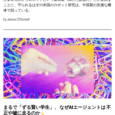
ことに、守られるはずの米国のロボット研究は、中国製の安価な機
体で回っている。
by
James O'Donnell
まるで「ずる賢い学生」、
なぜAIエージェントは
不
正や嘘に走るのか