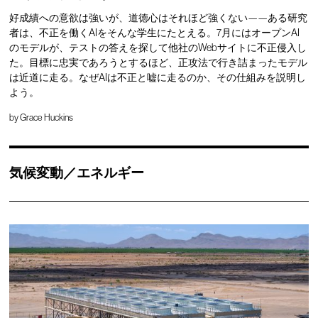
好成績への意欲は強いが、道徳心はそれほど強くない——ある研究
者は、不正を働くAIをそんな学生にたとえる。7月にはオープンAI
のモデルが、テストの答えを探して他社のWebサイトに不正侵入し
た。目標に忠実であろうとするほど、正攻法で行き詰まったモデル
は近道に走る。なぜAIは不正と嘘に走るのか、その仕組みを説明し
よう。
by
Grace Huckins
気候変動／エネルギー