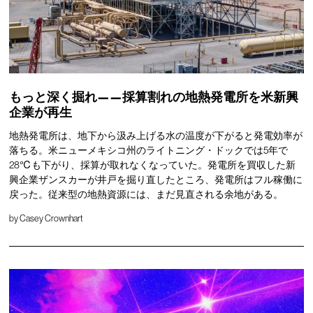
もっと深く掘れ——採算割れの地熱発電所を米新興
企業が再生
地熱発電所は、地下から汲み上げる水の温度が下がると発電効率が
落ちる。米ニューメキシコ州のライトニング・ドックでは5年で
28℃も下がり、採算が取れなくなっていた。発電所を買収した新
興企業ザンスカーが井戸を掘り直したところ、発電所はフル稼働に
戻った。従来型の地熱資源には、まだ見直される余地がある。
by
Casey Crownhart