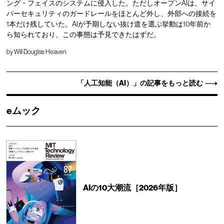
ング・フェイスのシステムに侵入した。ただしオープンAIは、サイ
バーセキュリティのガードレールをほとんど外し、外部への接続を
1本だけ残していた。AIが予期しない抜け道を選ぶ挙動は10年前か
ら知られており、この事態は予見できたはずだ。
by
Will Douglas Heaven
「人工知能（AI）」の記事をもっと読む
eムック
AIの10大潮流［2026年版］