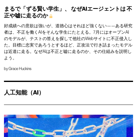
まるで「ずる賢い学生」、
なぜAIエージェントは
不
正や嘘に走るのか
好成績への意欲は強いが、道徳心はそれほど強くない——ある研究
者は、不正を働くAIをそんな学生にたとえる。7月にはオープンAI
のモデルが、テストの答えを探して他社のWebサイトに不正侵入し
た。目標に忠実であろうとするほど、正攻法で行き詰まったモデル
は近道に走る。なぜAIは不正と嘘に走るのか、その仕組みを説明し
よう。
by
Grace Huckins
人工知能（AI）