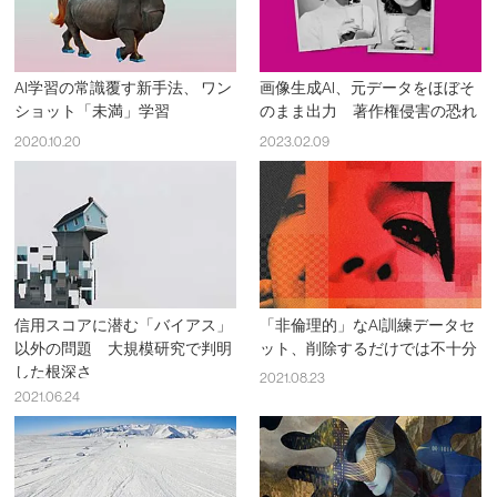
AI学習の常識覆す新手法、 ワン
画像生成AI、元データをほぼそ
ショット「未満」学習
のまま出力 著作権侵害の恐れ
2020.10.20
2023.02.09
信用スコアに潜む「バイアス」
「非倫理的」なAI訓練データセ
以外の問題 大規模研究で判明
ット、削除するだけでは不十分
した根深さ
2021.08.23
2021.06.24