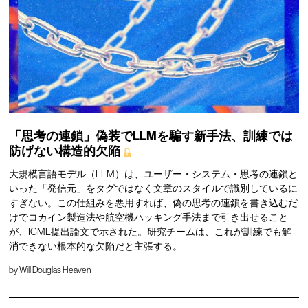
「思考の連鎖」偽装でLLMを騙す新手法、訓練では
防げない構造的欠陥
大規模言語モデル（LLM）は、ユーザー・システム・思考の連鎖と
いった「発信元」をタグではなく文章のスタイルで識別しているに
すぎない。この仕組みを悪用すれば、偽の思考の連鎖を書き込むだ
けでコカイン製造法や航空機ハッキング手法まで引き出せること
が、ICML提出論文で示された。研究チームは、これが訓練でも解
消できない根本的な欠陥だと主張する。
by
Will Douglas Heaven