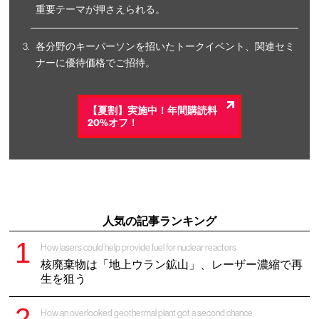
重要テーマが押さえられる。
各分野のキーパーソンを招いたトークイベント、関連セミ
ナーに優待価格でご招待。
【夏割】実施中！年間購読料
20%オフ！
人気の記事ランキング
How lasers could help provide fuel for nuclear reactors
核廃棄物は「地上ウラン鉱山」、レーザー濃縮で再
生を狙う
How an overlooked geothermal plant got a second chance