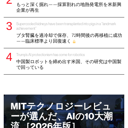
もっと深く掘れ——採算割れの地熱発電所を米新興
企業が再生
Supercooled kidneys have been transplanted into pigs in a “landmark
achievement”
ブタ腎臓を過冷却で保存、 72時間後の再移植に成功
——臨床標準より回復速く
Trump’s AI protectionism has come for robotics
中国製ロボットを締め出す米国、その研究は中国製
で回っている
MITテクノロジーレビュ
ーが選んだ、AIの10大潮
流 ［2026年版］