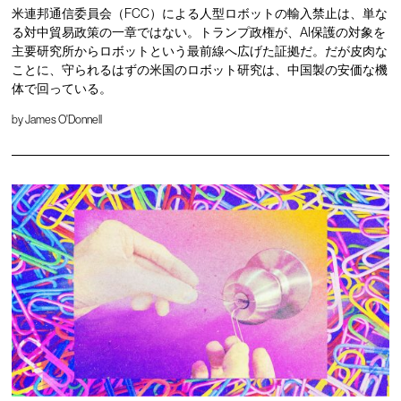
米連邦通信委員会（FCC）による人型ロボットの輸入禁止は、単な
る対中貿易政策の一章ではない。トランプ政権が、AI保護の対象を
主要研究所からロボットという最前線へ広げた証拠だ。だが皮肉な
ことに、守られるはずの米国のロボット研究は、中国製の安価な機
体で回っている。
by
James O'Donnell