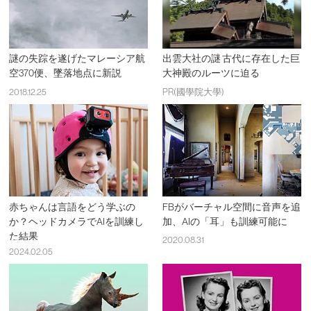
謎の失踪を遂げたマレーシア航
出雲大社の謎 古代に存在した巨
空370便、墜落地点に新説
大神殿のルーツに迫る
2018.12.25
PR(國學院大學)
赤ちゃんは言語をどう学ぶの
FBがバーチャル空間に音声を追
か？ヘッドカメラでAIを訓練し
加、AIの「耳」も訓練可能に
た結果
2020.08.31
2024.02.05