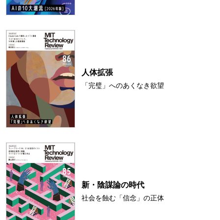
人体拡張
「完璧」へのあくなき欲望
新・陰謀論の時代
社会を蝕む「信念」の正体