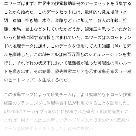
エワーズはまず、世界中の捜索救助事例のデータセットを収集する
ことから始めた。このデータセットには、最終的な発見場所（水
辺、建物、空き地、木立、道路など）に加えて、各人の年齢、狩
猟、乗馬、登山などをしていたかどうか、認知症を患っていたかと
いった情報に関する情報も含まれていた。エワーズはスコットラン
ドの地理データに加え、このデータを使用して人工知能（AI）モデ
ルを訓練した。このAIモデルは何百万回ものシミュレーションを実
行し、それぞれの状況下において遭難者が通った可能性の高いルー
トを導き出す。その結果、優先捜索エリアを示す確率分布図（一種
のヒートマップ）を生成するのだ。
この確率マップによって研究チームは、より効率的なドローン捜索
経路のプランニングに深層学習手法が利用できることを証明した。
5月21日にアーカイブ（arXiv）に投稿された研究（査読前論文）に
よれば、同チームはこの新しいアルゴリズムと従来の2つの捜索パ
ターンを比較するテストをした。従来の捜索パ …