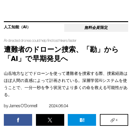
人工知能（AI）
無料会員
限定
AI-directed drones could help find lost hikers faster
遭難者のドローン捜索、「勘」から
「AI」で早期発見へ
山岳地方などでドローンを使って遭難者を捜索する際、捜索経路は
ほぼ人間の直感によって計画されている。深層学習AIシステムを使
うことで、一分一秒を争う状況でより多くの命を救える可能性があ
る。
by
James O'Donnell
2024.06.04
4