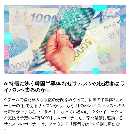
AI特需に沸く韓国半導体
なぜサムスンの技術者は
ラ
イバルへ去るのか
AIブームで得た莫大な収益の分配をめぐって、韓国の半導体2大メ
ーカーの1社であるサムスンから、もう1社のSKハイニックスへの人
材流出が止まらない。決め手になっているのは、SKハイニックス
が支払う予定の47万6000ドルのボーナスだ。部門業績に連動する
サムスンのボーナスは、ファウンドリ部門ではその3割に満たな
い。