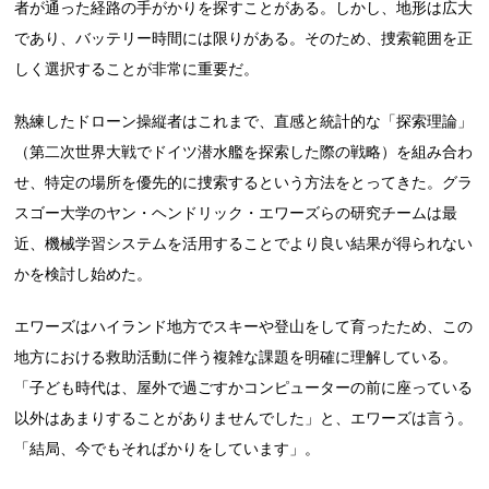
者が通った経路の手がかりを探すことがある。しかし、地形は広大
であり、バッテリー時間には限りがある。そのため、捜索範囲を正
しく選択することが非常に重要だ。
熟練したドローン操縦者はこれまで、直感と統計的な「探索理論」
（第二次世界大戦でドイツ潜水艦を探索した際の戦略）を組み合わ
せ、特定の場所を優先的に捜索するという方法をとってきた。グラ
スゴー大学のヤン・ヘンドリック・エワーズらの研究チームは最
近、機械学習システムを活用することでより良い結果が得られない
かを検討し始めた。
エワーズはハイランド地方でスキーや登山をして育ったため、この
地方における救助活動に伴う複雑な課題を明確に理解している。
「子ども時代は、屋外で過ごすかコンピューターの前に座っている
以外はあまりすることがありませんでした」と、エワーズは言う。
「結局、今でもそればかりをしています」。