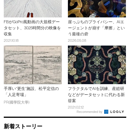
FBがGoPro風動画の大規模デー
崖っぷちのプライバシー、AIエ
タセット、3025時間分の映像を
ージェントが崩す「摩擦」とい
収集
う最後の砦
2021.10.18
2026.05.08
手厚い“更生”施設、松平定信の
フラクタルでAIを訓練、産総研
「人足寄場」
などがデータセットに代わる新
提案
PR(國學院大學)
2021.02.12
Recommended by
新着ストーリー