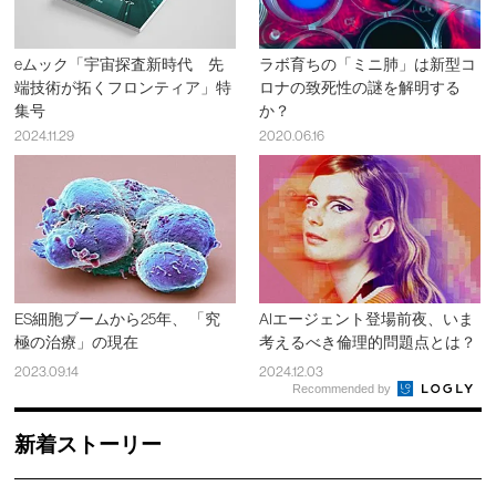
eムック「宇宙探査新時代 先
ラボ育ちの「ミニ肺」は新型コ
端技術が拓くフロンティア」特
ロナの致死性の謎を解明する
集号
か？
2024.11.29
2020.06.16
ES細胞ブームから25年、 「究
AIエージェント登場前夜、いま
極の治療」の現在
考えるべき倫理的問題点とは？
2023.09.14
2024.12.03
Recommended by
新着ストーリー