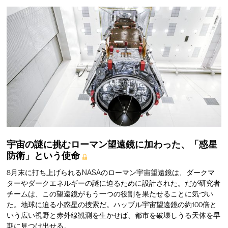
宇宙の謎に挑むローマン望遠鏡に加わった、「惑星
防衛」という使命
8月末に打ち上げられるNASAのローマン宇宙望遠鏡は、ダークマ
ターやダークエネルギーの謎に迫るために設計された。だが研究者
チームは、この望遠鏡がもう一つの役割を果たせることに気づい
た。地球に迫る小惑星の捜索だ。ハッブル宇宙望遠鏡の約100倍と
いう広い視野と赤外線観測を生かせば、都市を破壊しうる天体を早
期に見つけ出せる。