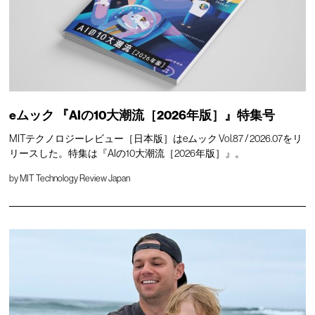
eムック 『AIの10大潮流［2026年版］』特集号
MITテクノロジーレビュー［日本版］はeムック Vol.87 / 2026.07をリ
リースした。特集は『AIの10大潮流［2026年版］』。
by
MIT Technology Review Japan