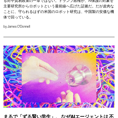
る対中貿易政策の一章ではない。トランプ政権が、AI保護の対象を
主要研究所からロボットという最前線へ広げた証拠だ。だが皮肉な
ことに、守られるはずの米国のロボット研究は、中国製の安価な機
体で回っている。
by
James O'Donnell
まるで「ずる賢い学生」、
なぜAIエージェントは
不