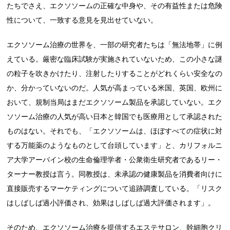
たちでさえ、エクソソームの正確な中身や、その有益性または危険
性について、一致する意見を見出せていない。
エクソソーム治療の世界を、一部の研究者たちは「無法地帯」に例
えている。厳密な臨床試験が実施されていないため、この小さな謎
の粒子を吹きかけたり、注射したりすることがどれくらい安全なの
か、分かっていないのだ。人気が高まっている米国、英国、欧州に
おいて、規制当局はまだエクソソーム製品を承認していない。エク
ソソーム治療の人気が高い日本と韓国でも医療用として承認された
ものはない。それでも、「エクソソームは、ほぼすべての症状に対
する万能薬のようなものとして台頭しています」と、カリフォルニ
ア大学アーバイン校の生命倫理学者・公衆衛生研究者であるリー・
ターナー教授は言う。同教授は、未承認の健康製品を消費者向けに
直接販売するマーケティングについて追跡調査している。「リスク
はしばしば過小評価され、効果はしばしば過大評価されます」。
そのため、エクソソーム治療を提供するエステサロン、幹細胞クリ