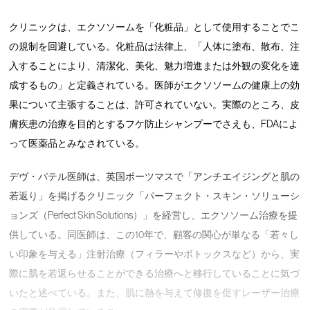
クリニックは、エクソソームを「化粧品」として使用することでこ
の規制を回避している。化粧品は法律上、「人体に塗布、散布、注
入することにより、清潔化、美化、魅力増進または外観の変化を達
成するもの」と定義されている。医師がエクソソームの健康上の効
果について主張することは、許可されていない。実際のところ、皮
膚疾患の治療を目的とするフケ防止シャンプーでさえも、FDAによ
って医薬品とみなされている。
デヴ・パテル医師は、英国ポーツマスで「アンチエイジングと肌の
若返り」を掲げるクリニック「パーフェクト・スキン・ソリューシ
ョンズ（Perfect Skin Solutions）」を経営し、エクソソーム治療を提
供している。同医師は、この10年で、顧客の関心が単なる「若々し
い印象を与える」注射治療（フィラーやボトックスなど）から、実
際に肌を若返らせることができる治療へと移行していることに気づ
いたと述べている。また、肌に熱を与えて修復を促すレーザー治療