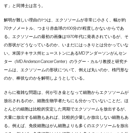
す」と同博士は言う。
解明が難しい理由の1つは、エクソソームが非常に小さく、幅が約
70ナノメートル、つまり赤血球の100分の1程度しかないからであ
る。エクソソームの最初の画像は1970年代に発表されているが、そ
の形状がどうなっているのか、いまだにはっきりとは分かっていな
い。米国テキサス州ヒューストンにあるMDアンダーソンがんセン
ター（MD Anderson Cancer Center）のラグー・カルリ教授と研究チ
ームは、エクソソームの形状について、例えば丸いのか、楕円形な
のか、棒状なのかを解明しようとしている。
さらに複雑な問題は、何が引き金となって細胞からエクソソームが
放出されるのか、細胞生物学者たちにも分かっていないことだ。ほ
とんどの細胞は比較的安定した周期でエクソソームを放出するが、
大量に放出する細胞もあれば、比較的少量しか放出しない細胞もあ
る。例えば、免疫細胞はがん細胞よりも多くのエクソソームを放出