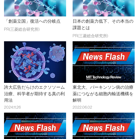
「創薬立国」復活への分岐点
日本の創薬力低下、その本当の
課題とは
PR(三菱総合研究所)
PR(三菱総合研究所)
誇大広告だらけのエクソソーム
東北大、パーキンソン病の治療
治療、科学者が期待する真の利
薬につながる細胞内輸送機構を
用法
解明
2024.11.26
2022.06.02