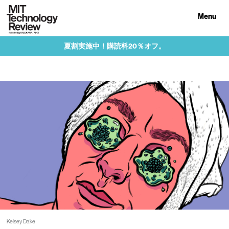
Menu
夏割実施中！購読料20％オフ。
Kelsey Dake