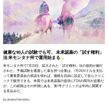
健康な10人の試験でも可、
未承認薬の「試す権利」
法
米モンタナ州で運用始まる
米モンタナ州で7月25日、拡大された「試す権利」法の規則が施行
された。予備試験を通過した薬を持つ企業は、1万2500ドルを支払
って審査委員会の承認を得れば、価格を自由に設定して自らクリニ
ックで販売できる。米国では未承認薬の提供にFDAの関与が必要だ
が、この経路はその外側にある。第1号クリニックは年内に開業す
る見込みだ。
by
Jessica Hamzelou