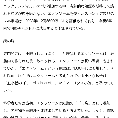
ニック、メディカルスパが増加する中、奇跡的な治療を期待して訪
れる顧客が後を絶たない。エクソソームを使ったスキンケア製品の
世界市場は、2023年に2億5600万ドルと評価されており、今後6年
間で6億7400万ドルに成長すると予測されている。
謎の塊
専門的には「小胞（しょうほう）」と呼ばれるエクソソームは、細
胞内で作られた後、放出される。エクソソームは長い間謎に包まれ
ていた。「エクソソーム」という用語は、1980年代に登場した。そ
れ以前、現在ではエクソソームと考えられている小さな粒子は、
「血小板のゴミ（platelet dust）」や「マトリクス小胞」と呼ばれて
いた。
科学者たちは当初、エクソソームが細胞の「ゴミ袋」として機能
し、老廃物を細胞外へ運び出していると考えていた。しかし、1996
年の研究で、エクソソームが細胞間のシグナル伝達によるコミュニ