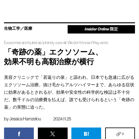
生物工学／医療
Insider Online
限定
Exosomes are touted as a trendy cure-all. We don’t know if they work.
「奇跡の薬」エクソソーム、
効果不明も高額治療が横行
美容クリニックで「若返りの泉」と謳われ、日本でも急速に広がる
エクソソーム治療。抜け毛からアルツハイマーまで、あらゆる症状
に効果があるとされるが、効果や安全性の科学的な検証は不十分
だ。数千ドルの治療費を払えば、誰でも受けられるという「奇跡の
薬」の実態に迫った。
by
Jessica Hamzelou
2024.11.25
9