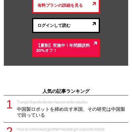
有料プランの詳細を見る
ログインして読む
【夏割】実施中！年間購読料
20%オフ！
人気の記事ランキング
Trump’s AI protectionism has come for robotics
中国製ロボットを締め出す米国、その研究は中国製
で回っている
How an overlooked geothermal plant got a second chance