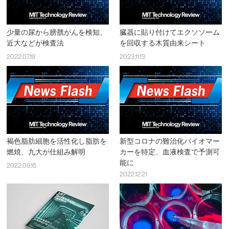
少量の尿から膀胱がんを検知、
臓器に貼り付けてエクソソーム
近大などが検査法
を回収する木質由来シート
2022.07.19
2023.11.13
褐色脂肪細胞を活性化し脂肪を
新型コロナの難治化バイオマー
燃焼、九大が仕組み解明
カーを特定、血液検査で予測可
能に
2022.09.15
2022.12.21