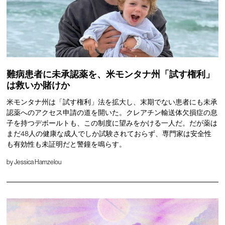
難病患者に未承認薬を、米モンタナ州「試す権利」
は救いか賭けか
米モンタナ州は「試す権利」法を拡大し、末期でない患者にも未承
認薬へのアクセス申請の道を開いた。クレアチン輸送体欠損症の息
子を持つデボールトも、この制度に望みをかける一人だ。だが薬は
まだ48人の健康な成人でしか試験されておらず、専門家は安全性
も有効性も未証明だと警鐘を鳴らす。
by
Jessica Hamzelou