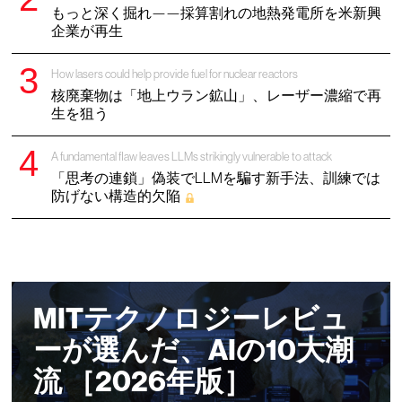
もっと深く掘れ——採算割れの地熱発電所を米新興
企業が再生
How lasers could help provide fuel for nuclear reactors
核廃棄物は「地上ウラン鉱山」、レーザー濃縮で再
生を狙う
A fundamental flaw leaves LLMs strikingly vulnerable to attack
「思考の連鎖」偽装でLLMを騙す新手法、訓練では
防げない構造的欠陥
MITテクノロジーレビュ
ーが選んだ、AIの10大潮
流 ［2026年版］