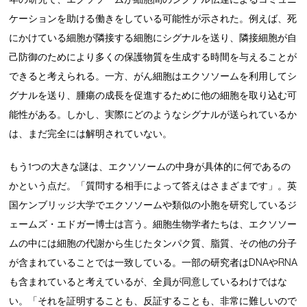
ケーションを助ける働きをしている可能性が示された。例えば、死
にかけている細胞が隣接する細胞にシグナルを送り、隣接細胞が自
己防御のためにより多くの保護物質を生成する時間を与えることが
できると考えられる。一方、がん細胞はエクソソームを利用してシ
グナルを送り、腫瘍の成長を促進するために他の細胞を取り込む可
能性がある。しかし、実際にどのようなシグナルが送られているか
は、まだ完全には解明されていない。
もう1つの大きな謎は、エクソソームの中身が具体的に何であるの
かという点だ。「質問する相手によって答えはさまざまです」。英
国ケンブリッジ大学でエクソソームや類似の小胞を研究しているジ
ェームズ・エドガー博士は言う。細胞生物学者たちは、エクソソー
ムの中には細胞の代謝から生じたタンパク質、脂質、その他の分子
が含まれていることでは一致している。一部の研究者はDNAやRNA
も含まれていると考えているが、全員が同意しているわけではな
い。「それを証明することも、反証することも、非常に難しいので