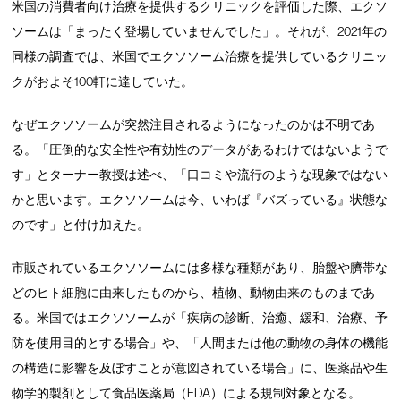
米国の消費者向け治療を提供するクリニックを評価した際、エクソ
ソームは「まったく登場していませんでした」。それが、2021年の
同様の調査では、米国でエクソソーム治療を提供しているクリニッ
クがおよそ100軒に達していた。
なぜエクソソームが突然注目されるようになったのかは不明であ
る。「圧倒的な安全性や有効性のデータがあるわけではないようで
す」とターナー教授は述べ、「口コミや流行のような現象ではない
かと思います。エクソソームは今、いわば『バズっている』状態な
のです」と付け加えた。
市販されているエクソソームには多様な種類があり、胎盤や臍帯な
どのヒト細胞に由来したものから、植物、動物由来のものまであ
る。米国ではエクソソームが「疾病の診断、治癒、緩和、治療、予
防を使用目的とする場合」や、「人間または他の動物の身体の機能
の構造に影響を及ぼすことが意図されている場合」に、医薬品や生
物学的製剤として食品医薬局（FDA）による規制対象となる。