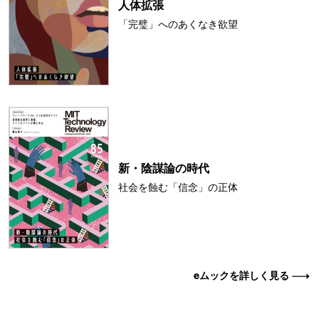
人体拡張
「完璧」へのあくなき欲望
新・陰謀論の時代
社会を蝕む「信念」の正体
eムックを詳しく見る