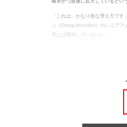
確実かつ急速に拡大しているとい
「これは、かなり急な増え方です
ン（Energy Innovation
究には関与していない）。 …