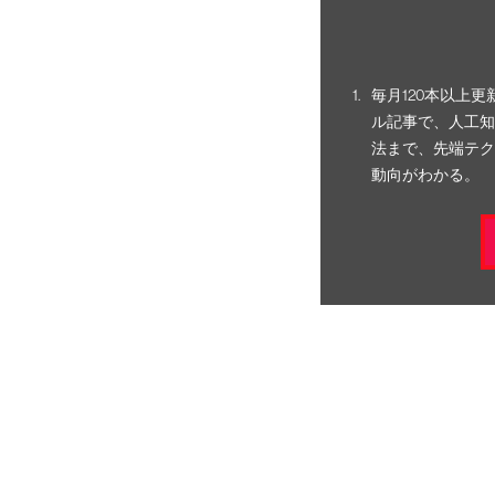
毎月120本以上
ル記事で、人工知
法まで、先端テク
動向がわかる。