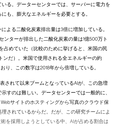
ている。データーセンターでは、サーバーに電力を
るにも、膨大なエネルギーを必要とする。
ターによる二酸化炭素排出量は3倍に増加している。
ータセンターが排出した二酸化炭素の量は1億500万ト
8％を占めていた（比較のために挙げると、米国の民
0万トンだ）。米国で使用される全エネルギーの約
ており、この数字は2018年から倍増している。
Tが発表されて以来ブームとなっているAIが、この急増
で示すのは難しい。データセンターでは一般的に、
、Webサイトのホスティングから写真のクラウド保
処理されているからだ。だが、この研究チームによ
技術を採用しようとしている中、AIが占める割合は