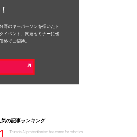
！
分野のキーパーソンを招いたト
クイベント、関連セミナーに優
価格でご招待。
人気の記事ランキング
Trump’s AI protectionism has come for robotics