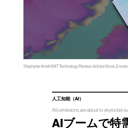
Stephanie Arnett/MIT Technology Review | Adobe Stock, Envato
人工知能（AI）
AI’s emissions are about to skyrocket e
AIブームで特