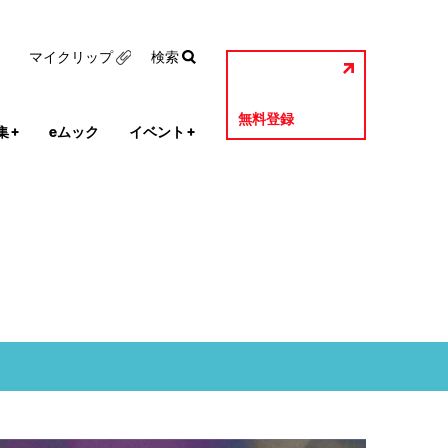
マイクリップ
検索
無料登録
集
+
eムック
イベント
+