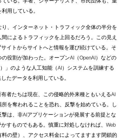
っている。学者、ジャーナリスト、市民団体も、重
を利用している。
なり、インターネット・トラフィック全体の半分を
人間によるトラフィックを上回るだろう。この見え
ずサイトからサイトへと情報を運び続けている。そ
役割が加わった。オープンAI（OpenAI）などの
GPT）」のような人工知能（AI）システムを訓練する
集したデータを利用している。
所有者たちは現在、この侵略的外来種ともいえるAI
場所を奪われることを恐れ、反撃を始めている。し
撃は、非AIアプリケーションが発展する前提とな
脅かすものでもある。慎重に対処しなければ、Web
有料の壁）、アクセス料金によってますます閉鎖的