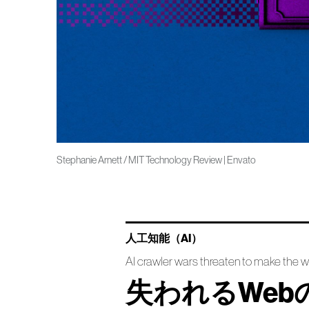
Stephanie Arnett / MIT Technology Review | Envato
人工知能（AI）
AI crawler wars threaten to make the 
失われるWeb