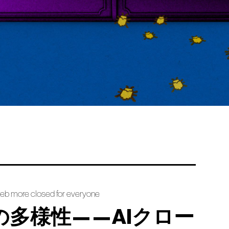
web more closed for everyone
の多様性——AIクロー