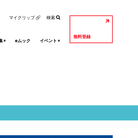
マイクリップ
検索
無料登録
集
+
eムック
イベント
+