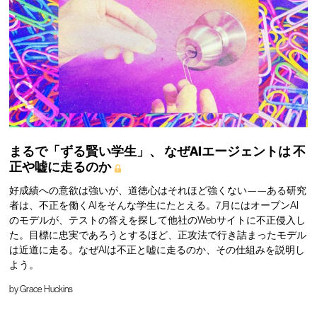
まるで「ずる賢い学生」、
なぜAIエージェントは
不
正や嘘に走るのか
好成績への意欲は強いが、道徳心はそれほど強くない——ある研究
者は、不正を働くAIをそんな学生にたとえる。7月にはオープンAI
のモデルが、テストの答えを探して他社のWebサイトに不正侵入し
た。目標に忠実であろうとするほど、正攻法で行き詰まったモデル
は近道に走る。なぜAIは不正と嘘に走るのか、その仕組みを説明し
よう。
by
Grace Huckins