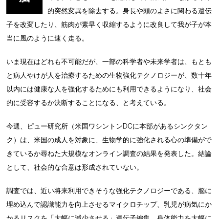
的突然変異を除去する。身長や頭のよさに関わる遺伝
子を改変したり、筋肉が素早く収縮するように改良して我が子が本
当に風のように速く走る。
いま現在はどれも不可能だが、一部の科学者や未来学者は、もとも
と病人やけが人を治療するための生物強化テクノロジーが、数十年
以内には健康な人を強化するためにも利用できるようになり、社会
的に受容するか決断することになる、と考えている。
今週、ピュー研究所（米国ワシントンDCに本部があるシンクタン
ク）は、米国の成人を対象に、生物学的に強化される心の準備がで
きているか尋ねた大規模なオンライン調査の結果を発表した。結論
として、社会的な合意は形成されていない。
調査では、近い将来利用できそうな強化テクノロジーである、脳に
埋め込んで認識能力を向上させるマイクロチップ、乳児が病気にか
かるリスクを「大幅に減少させる」遺伝子編集、身体能力を大幅に