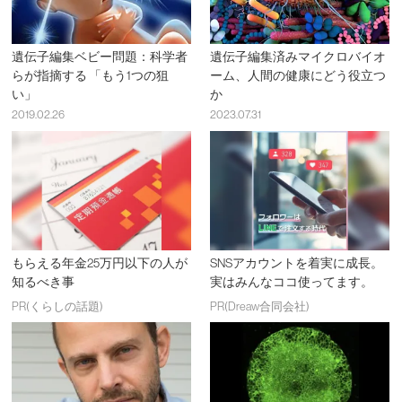
遺伝子編集ベビー問題：科学者
遺伝子編集済みマイクロバイオ
らが指摘する 「もう1つの狙
ーム、人間の健康にどう役立つ
い」
か
2019.02.26
2023.07.31
もらえる年金25万円以下の人が
SNSアカウントを着実に成長。
知るべき事
実はみんなココ使ってます。
PR(くらしの話題)
PR(Dreaw合同会社)