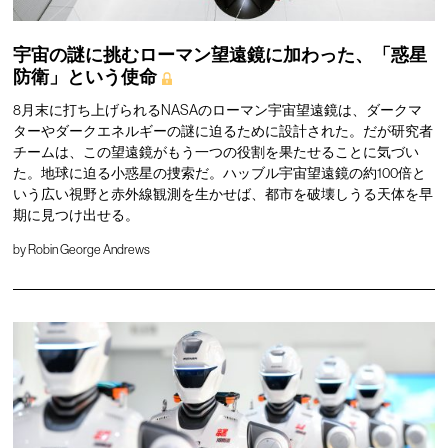
宇宙の謎に挑むローマン望遠鏡に加わった、「惑星
防衛」という使命
8月末に打ち上げられるNASAのローマン宇宙望遠鏡は、ダークマ
ターやダークエネルギーの謎に迫るために設計された。だが研究者
チームは、この望遠鏡がもう一つの役割を果たせることに気づい
た。地球に迫る小惑星の捜索だ。ハッブル宇宙望遠鏡の約100倍と
いう広い視野と赤外線観測を生かせば、都市を破壊しうる天体を早
期に見つけ出せる。
by
Robin George Andrews