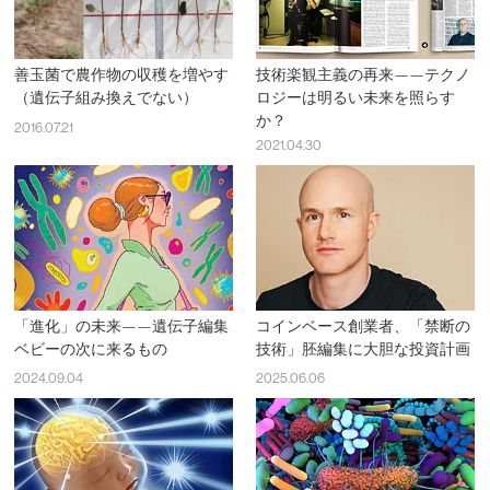
善玉菌で農作物の収穫を増やす
技術楽観主義の再来——テクノ
（遺伝子組み換えでない）
ロジーは明るい未来を照らす
か？
2016.07.21
2021.04.30
「進化」の未来——遺伝子編集
コインベース創業者、「禁断の
ベビーの次に来るもの
技術」胚編集に大胆な投資計画
2024.09.04
2025.06.06