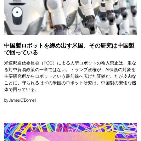
中国製ロボットを締め出す米国、その研究は中国製
で回っている
米連邦通信委員会（FCC）による人型ロボットの輸入禁止は、単な
る対中貿易政策の一章ではない。トランプ政権が、AI保護の対象を
主要研究所からロボットという最前線へ広げた証拠だ。だが皮肉な
ことに、守られるはずの米国のロボット研究は、中国製の安価な機
体で回っている。
by
James O'Donnell