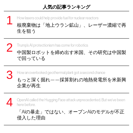
人気の記事ランキング
How lasers could help provide fuel for nuclear reactors
核廃棄物は「地上ウラン鉱山」、レーザー濃縮で再
生を狙う
Trump’s AI protectionism has come for robotics
中国製ロボットを締め出す米国、その研究は中国製
で回っている
How an overlooked geothermal plant got a second chance
もっと深く掘れ——採算割れの地熱発電所を米新興
企業が再生
OpenAI called the Hugging Face attack unprecedented. But we’ve been
here before.
「AIの暴走」ではない、オープンAIのモデルが不正
侵入した理由