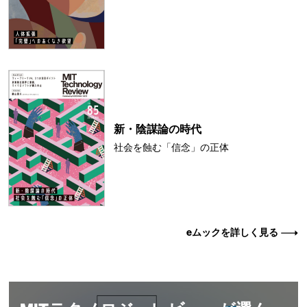
新・陰謀論の時代
社会を蝕む「信念」の正体
eムックを詳しく見る