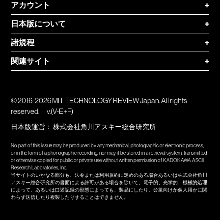
アカウント
+
日本版について
+
諸規程
+
関連サイト
+
© 2016-2026 MIT TECHNOLOGY REVIEW Japan. All rights
reserved.
v.(V-E+F)
日本版運営：
株式会社角川アスキー総合研究所
No part of this issue may be produced by any mechanical, photographic or electronic process,
or in the form of a phonographic recording, nor may it be stored in a retrieval system, transmitted
or otherwise copied for public or private use without written permission of KADOKAWA ASCII
Research Laboratories, Inc.
当サイトのいかなる部分も、法令または利用規約に定めのある場合あるいは株式会社角川
アスキー総合研究所の書面による許可がある場合を除いて、電子的、光学的、機械的処理
によって、あるいは口述記録の形態によっても、製品にしたり、公衆向けか個人用かに関
わらず送信したり複製したりすることはできません。