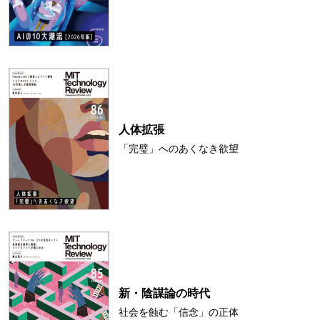
人体拡張
「完璧」へのあくなき欲望
新・陰謀論の時代
社会を蝕む「信念」の正体