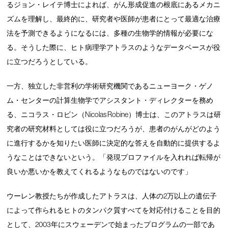
るジョン・レイテ博士によれば、がん形成促進の根底にあるメカニ
ズムを理解し、最終的に、研究者や医師が患者にとって最適な治療
法を予測できるようになるには、多種の生物学的情報が必要にな
る。そうした際に、ヒト病理学アトラスのようなデータベースが役
に立つだろうとしている。
一方、独立した非営利の学術研究機関であるニューヨーク・ゲノ
ム・センターの計算生物学でアシスタント・ディレクターを務め
る、ニコラス・ロビン（Nicolas Robine）博士は、このアトラスは研
究者の研究材料としては役に立つだろうが、患者のがんがどのよう
に進行するかを知りたい医師に決定的な答えを自動的に提供するよ
うなことはできないという。「発現プロファイルを入れれば転帰が
良いか悪いかを教えてくれるようなものではないのです」
ウーレン教授たちが作成したアトラスは、人体の2万以上の遺伝子
によって作られるヒトのタンパク質すべてを対応付けることを目的
として、2003年にスウェーデンで始まったプログラムの一部であ