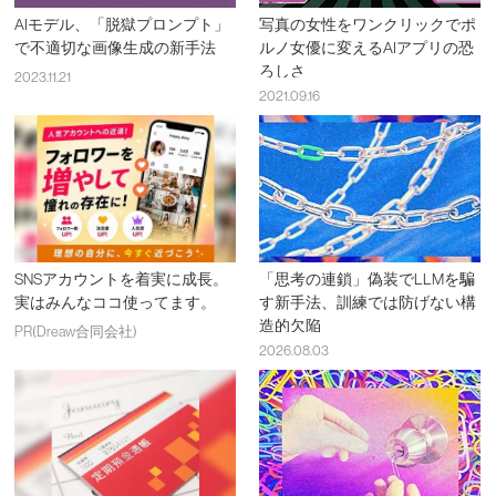
AIモデル、「脱獄プロンプト」
写真の女性をワンクリックでポ
で不適切な画像生成の新手法
ルノ女優に変えるAIアプリの恐
ろしさ
2023.11.21
2021.09.16
SNSアカウントを着実に成長。
「思考の連鎖」偽装でLLMを騙
実はみんなココ使ってます。
す新手法、訓練では防げない構
造的欠陥
PR(Dreaw合同会社)
2026.08.03