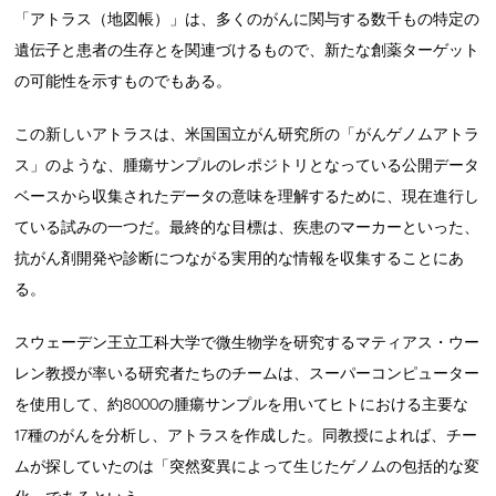
「アトラス（地図帳）」は、多くのがんに関与する数千もの特定の
遺伝子と患者の生存とを関連づけるもので、新たな創薬ターゲット
の可能性を示すものでもある。
この新しいアトラスは、米国国立がん研究所の「がんゲノムアトラ
ス」のような、腫瘍サンプルのレポジトリとなっている公開データ
ベースから収集されたデータの意味を理解するために、現在進行し
ている試みの一つだ。最終的な目標は、疾患のマーカーといった、
抗がん剤開発や診断につながる実用的な情報を収集することにあ
る。
スウェーデン王立工科大学で微生物学を研究するマティアス・ウー
レン教授が率いる研究者たちのチームは、スーパーコンピューター
を使用して、約8000の腫瘍サンプルを用いてヒトにおける主要な
17種のがんを分析し、アトラスを作成した。同教授によれば、チー
ムが探していたのは「突然変異によって生じたゲノムの包括的な変