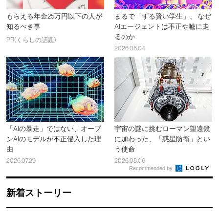
もらえる年金25万円以下の人が
まるで「ずる賢い学生」、 なぜ
知るべき事
AIエージェントは不正や嘘に走
るのか
PR(くらしの話題)
2026.08.04
「AIの暴走」ではない、オープ
宇宙の謎に挑むローマン望遠鏡
ンAIのモデルが不正侵入した理
に加わった、「惑星防衛」とい
由
う使命
2026.07.29
2026.08.06
Recommended by
新着ストーリー