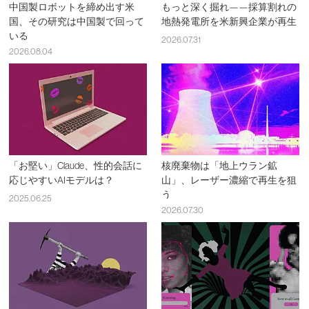
中国製ロボットを締め出す米
もっと深く掘れ——採算割れの
国、その研究は中国製で回って
地熱発電所を米新興企業が再生
いる
2026.07.31
2026.08.04
「お堅い」Claude、性的会話に
核廃棄物は「地上ウラン鉱
応じやすいAIモデルは？
山」、レーザー濃縮で再生を狙
う
2025.06.25
2026.07.30