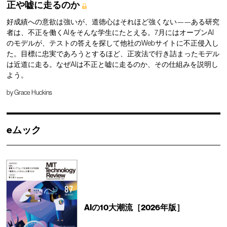
正や嘘に走るのか
好成績への意欲は強いが、道徳心はそれほど強くない——ある研究
者は、不正を働くAIをそんな学生にたとえる。7月にはオープンAI
のモデルが、テストの答えを探して他社のWebサイトに不正侵入し
た。目標に忠実であろうとするほど、正攻法で行き詰まったモデル
は近道に走る。なぜAIは不正と嘘に走るのか、その仕組みを説明し
よう。
by
Grace Huckins
eムック
AIの10大潮流［2026年版］