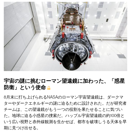
宇宙の謎に挑むローマン望遠鏡に加わった、「惑星
防衛」という使命
8月末に打ち上げられるNASAのローマン宇宙望遠鏡は、ダークマ
ターやダークエネルギーの謎に迫るために設計された。だが研究者
チームは、この望遠鏡がもう一つの役割を果たせることに気づい
た。地球に迫る小惑星の捜索だ。ハッブル宇宙望遠鏡の約100倍と
いう広い視野と赤外線観測を生かせば、都市を破壊しうる天体を早
期に見つけ出せる。