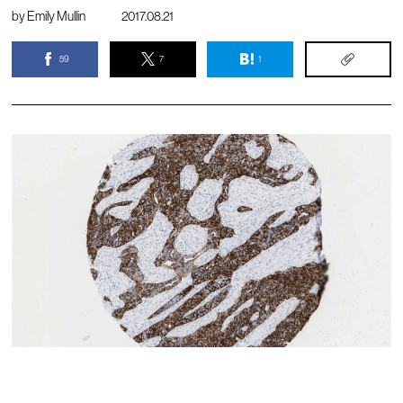
by
Emily Mullin
2017.08.21
59
7
1